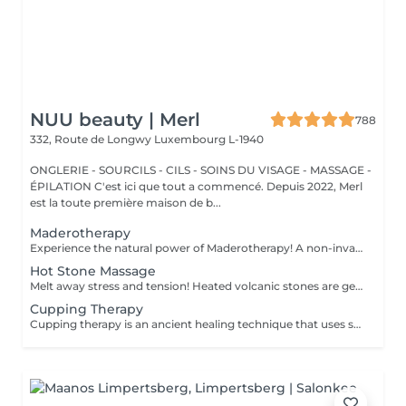
NUU beauty | Merl
788
332, Route de Longwy
Luxembourg L-1940
ONGLERIE - SOURCILS - CILS - SOINS DU VISAGE - MASSAGE -
ÉPILATION C'est ici que tout a commencé. Depuis 2022, Merl
est la toute première maison de b...
Maderotherapy
Experience the natural power of Maderotherapy! A non-invasive massage technique using wooden tools. It improves circulation and lymphatic drainage, reduces cellulite, helps contour the body, and eliminates excess fluid. Types: - Brazilian: focuses on legs and glutes, helps shape the silhouette; - Abdomen: reduces volume and firms the skin; - Full body: promotes relaxation and overall recovery. Age restrictions: recommended to do from 16 years old. Post-procedure recommendations: do not do sports and any sharp movement for 2-3 hours after the procedure. Frequency: 2-3 times per week, 8-10 sessions. Repeat once in 3-6 months. Contraindications: pregnancy, inflammation, acne, varicose veins in the acute stage.
Hot Stone Massage
Melt away stress and tension! Heated volcanic stones are gently placed and massaged over the body to warm the muscles, increase circulation, and promote a deep state of relaxation. Perfect for relieving tension, easing anxiety, and restoring inner calm. Age restrictions: there are no age restrictions for this procedure. Post procedure recommendations: do not do sport and any sharp movements 2-3 hours after the procedure. Frequency: 1-2 times per week, 10 times in total. Repeat once in 3-6 months.
Cupping Therapy
Cupping therapy is an ancient healing technique that uses special cups to create gentle suction on the skin. This suction promotes blood flow, relieves muscle tension, reduces inflammation, and supports deep relaxation. The treatment can help release toxins, improve circulation, and ease chronic pain or stiffness. *Please note that cupping therapy could just be added to a massage service with includes back massage.