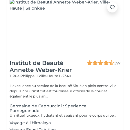
Institut de Beauté
597
Annette Weber-Krier
1, Rue Philippe II
Ville-Haute L-2340
L'excellence au service de la beauté! Situé en plein centre-ville
depuis 1970, l'institut est fournisseur officiel de la cour et
également le plus an...
Germaine de Cappuccini : Sperience
Pomegranade
Un rituel luxueux, hydratant et apaisant pour le corps qui peut être personnalisé en fonction des besoins de la peau. La ligne est basée sur la grenade, un ingrédient fantastique,apaisant et antioxydant. Le résultat ? Renouvellement cellulaire, vitalité et hydratation ! POMEGRANATE BODY SCRUB: Avec le gommage corporel à base de poudre et de crème, savourez un rituel d'exfoliation de tout le corps d'une durée de 45 minutes. POMEGRANATE BODY MASSAGE : Massage en position allongée puis en position couchée avec la crème de massage sensoriel. Ce rituel dure 45 minutes. POMEGRANATE BODY WRAP : L'enveloppement est appliqué par des mouvements doux et laissé reposer 20 minutes avant de faire pénétrer le produit par un massage. Le rituel dure 60 minutes. POMEGRANATE RED SERENITY : Un délicieux rituel de 90 minutes alliant le pouvoir des graines de grenade aux puissants effets hydratants de la crème. POMEGRANATE SWEET COCOON : Plongez dans le monde de la grenade Sperience pendant 90 minutes avec ce rituel complet comprenant gommage, massage et enveloppement.
Voyage à l'Himalaya
Voyage Envol Tahitien