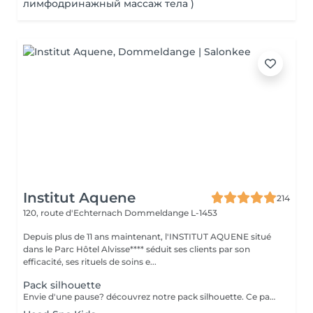
лимфодринажный массаж тела )
Institut Aquene
214
120, route d'Echternach
Dommeldange L-1453
Depuis plus de 11 ans maintenant, l'INSTITUT AQUENE situé
dans le Parc Hôtel Alvisse**** séduit ses clients par son
efficacité, ses rituels de soins e...
Pack silhouette
Envie d'une pause? découvrez notre pack silhouette. Ce pack comprend: - Un gommage du corps pour exfolier la peau - Un enveloppement du corps pour le renourrir en profondeur - Un drainage lymphatique brésilien détoxifier le corps - Madérothérapie corps complet pour le raffermissant et l'aspect peau d'orange Au prix de 355€ au lieu de 418€