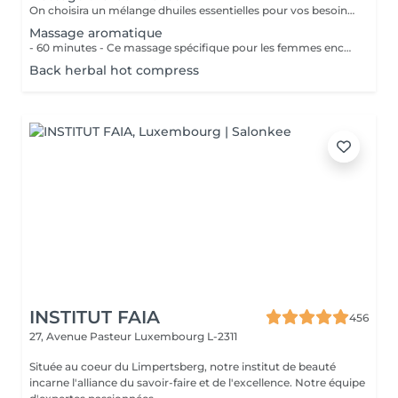
On choisira un mélange dhuiles essentielles pour vos besoins physiques. Un massage thérapeutique à laide dune technique spéciale pour vider les poches de liquide lymphatique et de rétention deau. Ce traitement est conçu pour aider à stimuler la circulation et daccroître la capacité du corps à éliminer les toxines et à absorber les éléments nutritifs. Vos huiles essentielles préférées peuvent être sélectionnées à votre arrivée.
Massage aromatique
- 60 minutes - Ce massage spécifique pour les femmes enceintes permet de soulager le dos, les jambes et toutes autres parties du corps les plus mises à rude épreuve durant la grossesse. Attention ! Ce massage est toutefois déconseillé les 3 premiers mois et le dernier mois de grossesse.
Back herbal hot compress
INSTITUT FAIA
456
27, Avenue Pasteur
Luxembourg L-2311
Située au coeur du Limpertsberg, notre institut de beauté
incarne l'alliance du savoir-faire et de l'excellence. Notre équipe