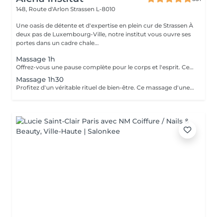
148, Route d'Arlon
Strassen L-8010
Une oasis de détente et d'expertise en plein cur de Strassen À
deux pas de Luxembourg-Ville, notre institut vous ouvre ses
portes dans un cadre chale...
Massage 1h
Offrez-vous une pause complète pour le corps et l'esprit. Ce massage d'une heure détend en profondeur les muscles, libère les tensions et procure une relaxation durable. Un moment idéal pour retrouver énergie, équilibre et bien-être.
Massage 1h30
Profitez d'un véritable rituel de bien-être. Ce massage d'une heure et demi offre une relaxation intense, soulage les tensions et revitalise le corps et l'esprit. Un moment privilégié pour se ressourcer pleinement et retrouver sérénité et vitalité.