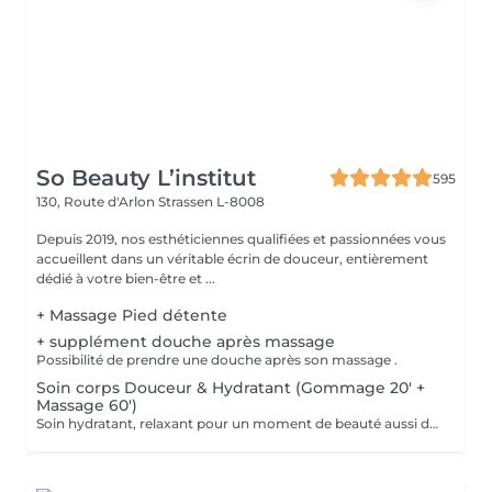
So Beauty L’institut
595
130, Route d'Arlon
Strassen L-8008
Depuis 2019, nos esthéticiennes qualifiées et passionnées vous
accueillent dans un véritable écrin de douceur, entièrement
dédié à votre bien-être et ...
+ Massage Pied détente
+ supplément douche après massage
Possibilité de prendre une douche après son massage .
Soin corps Douceur & Hydratant (Gommage 20' +
Massage 60')
Soin hydratant, relaxant pour un moment de beauté aussi doux qu'un alizé. Délicieuse parenthèse de bien-être, ce soin est un appel à l'évasion. Gommage du corps , suivi d'un massage relaxant.