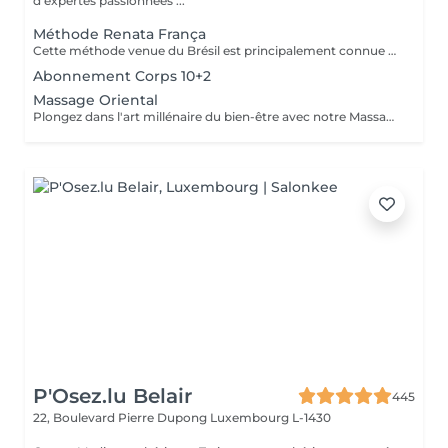
d'expertes passionnées ...
Méthode Renata França
Cette méthode venue du Brésil est principalement connue pour son massage lymphatique manuel drainant mais ce compose en réalité de 3 techniques différentes ! En effet la méthode Renata Franca, est une méthode revisité du drainage lymphatique traditionnel. La méthode devient une version plus tonique et plus ciblée du drainage lymphatique connu et pratiqué jusqu'à ce jour. Grâce à ces gestes toniques et fermes, ces pompages réguliers et un rythme plus rapide, il semblerait que la méthode Renata Franca permette d'obtenir des résultats plus rapides et visuellement impressionnants.
Abonnement Corps 10+2
Massage Oriental
Plongez dans l'art millénaire du bien-être avec notre Massage Oriental. Cette expérience vous transporte vers des contrées lointaines, alliant des techniques de massage traditionnelles à des parfums envoûtants. Laissez-vous envelopper par des mouvements doux et apaisants qui éveillent vos sens tout en relâchant les tensions. Découvrez l'harmonie du corps et de l'esprit dans une atmosphère exotique. Réservez votre voyage vers la sérénité aujourd'hui.
P'Osez.lu Belair
445
22, Boulevard Pierre Dupong
Luxembourg L-1430