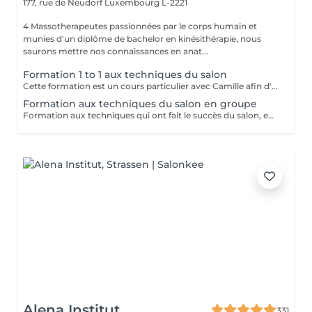
177, rue de Neudorf
Luxembourg L-2221
4 Massotherapeutes passionnées par le corps humain et
munies d'un diplôme de bachelor en kinésithérapie, nous
saurons mettre nos connaissances en anat...
Formation 1 to 1 aux techniques du salon
Cette formation est un cours particulier avec Camille afin d'apprendre les techniques du salon : massage relaxant, massage sportif, massage des tissus profonds avec toutes les informations théoriques (anatomie, pathologie) ainsi que la pratique Nombre de jours au choix en fonction des besoins 2.900€ par jour
Formation aux techniques du salon en groupe
Formation aux techniques qui ont fait le succès du salon, en petit groupe : massage relaxant, sportif et massage des tissus profonds Cette formation vous permettra de travailler dans le domaine. Durée : 2 jours, de 10h à 18h Prix : 1.900€ les 2 jours Dates à venir : - Les 27/28 Septembre - Les 25/26 Octobre Réservations par mail : info@massagesbyc.com
Alena Institut
331