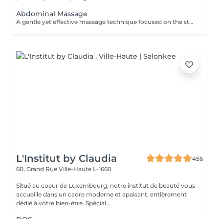
Abdominal Massage
A gentle yet effective massage technique focused on the stomach area, designed to stimulate digestion, relieve bloating, and support lymphatic drainage. Using slow, circular movements, it helps release tension in the abdominal muscles, ease discomfort, and promote overall relaxation and wellbeing.
L'Institut by Claudia
456
60, Grand Rue
Ville-Haute L-1660
Situé au coeur de Luxembourg, notre institut de beauté vous
accueille dans un cadre moderne et apaisant, entièrement
dédié à votre bien-être. Spécial...