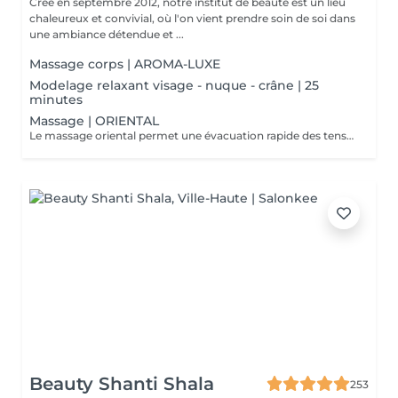
Créé en septembre 2012, notre institut de beauté est un lieu
chaleureux et convivial, où l'on vient prendre soin de soi dans
une ambiance détendue et ...
Massage corps | AROMA-LUXE
Modelage relaxant visage - nuque - crâne | 25
minutes
Massage | ORIENTAL
Le massage oriental permet une évacuation rapide des tensions nerveuses et des toxines, délie et assouplit les muscles, vous allez plonger dans un état de relaxation intense.
Beauty Shanti Shala
253