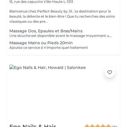
15, rue des capucins
Ville-Haute L-1313
Bienvenue chez Perfect Beauty by Jil , ta destination pour la
beauté, la détente et le bien-être ! Que tu recherches des soins
classiques ou des pre...
Massage Dos, Epaules et Bras/Mains
Une douche est disponible avant le massage moyennant un supplément de 15 €. Nous vous prions donc de vous doucher chez vous ou si nous constatons que vous n'avez pas pris de douche, nous serons contraints de vous facturer 15 €. Merci de votre compréhension. Les massages sont effectués avec une pression suffisante et une attention aux détails, en veillant à ne pas oublier des zones telles que les genoux et les coudes.
Massage Mains ou Pieds 20min
Ajoutez ce service ä n'importe quel traitement
Ego Nails & Hair
494