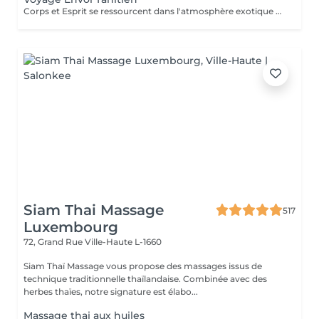
Corps et Esprit se ressourcent dans l'atmosphère exotique des trésors polynésiens, ces îles où la beauté, la générosité et la luxuriance ont un goût de paradis Gommage et massage du visage et du corps Massage manuel relax ou aux coquillages Tia Iri « la pensée Roo ».
Siam Thai Massage
517
Luxembourg
72, Grand Rue
Ville-Haute L-1660
Siam Thaï Massage vous propose des massages issus de
technique traditionnelle thaïlandaise. Combinée avec des
herbes thaïes, notre signature est élabo...
Massage thai aux huiles