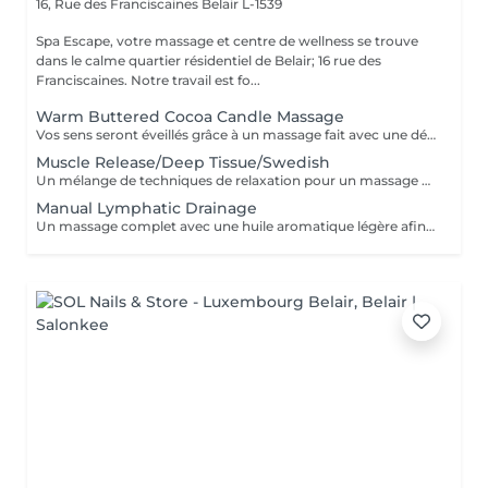
16, Rue des Franciscaines
Belair L-1539
Spa Escape, votre massage et centre de wellness se trouve
dans le calme quartier résidentiel de Belair; 16 rue des
Franciscaines. Notre travail est fo...
Warm Buttered Cocoa Candle Massage
Vos sens seront éveillés grâce à un massage fait avec une délicate barre fondante parfumée. Une douce et profonde relaxation s'installera et glissera sur votre corps en diffusant sa chaleur et sa douceur. Ce soin commence par un rafraîchissement stimulant des pieds pour favoriser la circulation sanguine et la relaxation. Pression légère à médium
Muscle Release/Deep Tissue/Swedish
Un mélange de techniques de relaxation pour un massage en profondeur adapté à la fatigue de vos muscles et à vos besoins afin d'éliminer le stress de notre quotidien. Ce soin commence par un rafraîchissement stimulant des pieds pour favoriser la circulation sanguine et la relaxation.
Manual Lymphatic Drainage
Un massage complet avec une huile aromatique légère afin d'éliminer les toxines de votre système lymphatique. Ce massage par pression très légère est cependant très efficace. Il élimine les toxines, réduit la rétention d'eau, C'est une merveilleuse detox pour votre corps