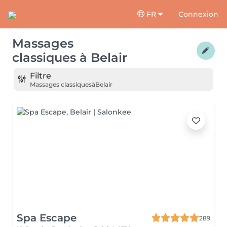
FR
Connexion
Massages
classiques
à
Belair
Filtre
Massages classiques
à
Belair
Spa Escape
289