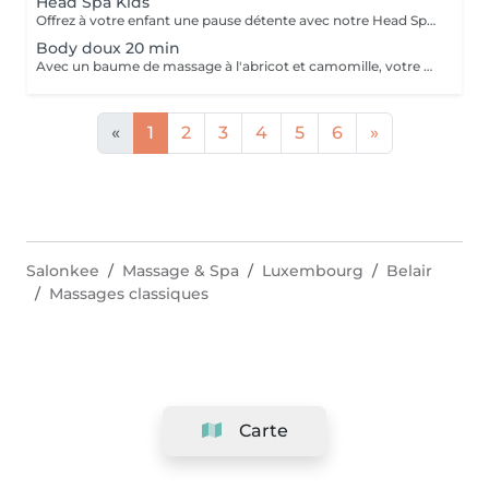
Head Spa Kids
Offrez à votre enfant une pause détente avec notre Head Spa Kids, un soin de 30 min spécialement conçu pour les jeunes de 10 à 13 ans. Ce rituel doux et apaisant prend soin de leur cuir chevelu tout en leur offrant un moment de relaxation adapté à leur âge. Ce soin comprend - Nettoyage délicat: Un lavage doux adapté aux cheveux et cuir chevelu des enfants. - Massage relaxant: Une gestuelle apaisante pour favoriser la détente et stimuler la microcirculation. - Hydratation légère: des produits respectueux, spécialement choisis pour nourrir et protéger leurs cheveux. Un sèche cheveux et des brosses sont mis à sa disposition pour que votre enfant ne sorte pas avec la tête mouillée
Body doux 20 min
Avec un baume de massage à l'abricot et camomille, votre enfant bénéficiera d'un massage doux de 20min pour l'arrière de son corps
«
1
2
3
4
5
6
»
Salonkee
Massage & Spa
Luxembourg
Belair
Massages classiques
Carte