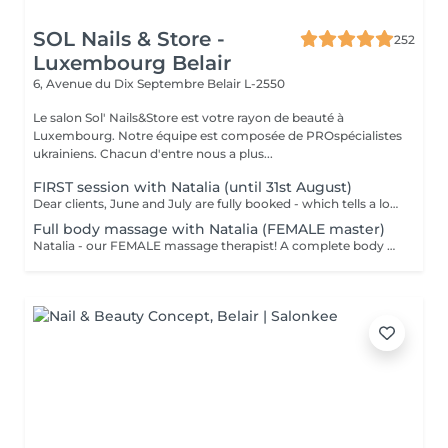
SOL Nails & Store -
252
Luxembourg Belair
6, Avenue du Dix Septembre
Belair L-2550
Le salon Sol' Nails&Store est votre rayon de beauté à
Luxembourg. Notre équipe est composée de PROspécialistes
ukrainiens. Chacun d'entre nous a plus...
FIRST session with Natalia (until 31st August)
Dear clients, June and July are fully booked - which tells a lot. Plan your session IN AUGUST at a welcome price now. Natalia - our new FEMALE massage therapist! We're excited for you to get to know her, and we're offering a special price - just €59 per session. A full body massage: back, arms, legs, feet, neck. Tension release, better circulation, a calm mind. From the first minute to the last, you're in good hands!
Full body massage with Natalia (FEMALE master)
Natalia - our FEMALE massage therapist! A complete body massage designed to release tension, improve circulation and promote overall relaxation. The treatment typically focuses on the back, shoulders, arms, legs and other key tension areas using smooth and soothing massage techniques. Result: a feeling of lightness, relaxation and renewed body comfort. Recommended frequency: once a week to once a month, depending on your needs and stress level.