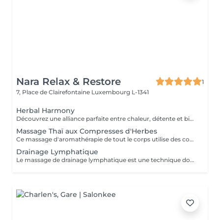
Nara Relax & Restore
1
7, Place de Clairefontaine
Luxembourg L-1341
Herbal Harmony
Découvrez une alliance parfaite entre chaleur, détente et bien-être thaïlandais traditionnel. Ce soin luxueux débute par un massage aux compresses d'herbes thaïlandaises utilisant des pochons d'herbes chauffés à la vapeur pour détendre les muscles et favoriser une profonde relaxation, suivi d'une séance revitalisante de réflexologie plantaire thaïlandaise. Comprend : Massage aux compresses d'herbes thaïlandaises 90 min Réflexologie plantaire thaïlandaise 30 min Durée totale : 120 min Une expérience de bien-être profondément relaxante conçue pour rétablir l'équilibre, soulager les tensions et vous procurer une sensation de fraîcheur et de sérénité.
Massage Thaï aux Compresses d'Herbes
Ce massage d'aromathérapie de tout le corps utilise des compresses chaudes remplies d'un mélange d'herbes et a un effet calmant. Deux compresses seront fournis pour être ramenés à la maison après le massage.
Drainage Lymphatique
Le massage de drainage lymphatique est une technique douce et rythmée qui stimule le système lymphatique, contribuant à l'élimination des toxines, à la réduction des gonflements et à la promotion d'une relaxation et d'un bien-être général.