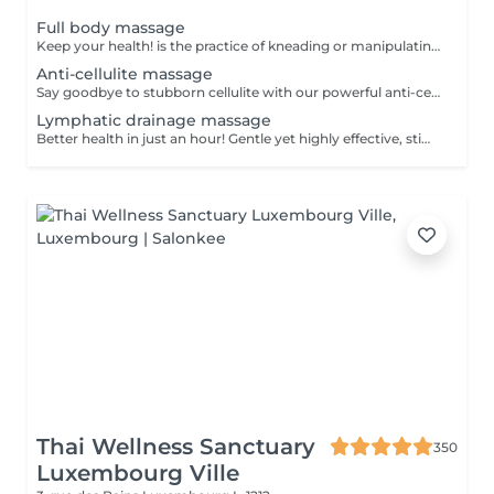
Full body massage
Keep your health! is the practice of kneading or manipulating a person's muscles and other soft-tissue in order to reduce stress, reduce muscle pain, increase relaxation and improve the work of the immune system. Age restrictions: there are no age restrictions for this procedure. Post procedure recommendations: do not do sport and any sharp movements 2-3 hours after the procedure. Frequency: 1-2 times per week, 10 times in total. Repeat once in 3-6 months.
Anti-cellulite massage
Say goodbye to stubborn cellulite with our powerful anti-cellulite massage! This intensive treatment uses firm, targeted techniques to stimulate circulation, break down fat deposits, and smooth the skin's texture. By enhancing lymphatic flow and increasing metabolism, it visibly reduces the appearance of dimples and improves overall skin tone. Ideal as part of a body contouring plan. Age restrictions: recommended to do from 16 years. Post procedure recommendations: do not do sport and any sharp movements for 2-3 hours after the procedure. Frequency: 2-3 times per week, 10 times in total. Repeat once in 3-6 months.
Lymphatic drainage massage
Better health in just an hour! Gentle yet highly effective, stimulates the body's lymphatic system to flush out toxins, reduce swelling, and enhance immunity. This technique uses light, rhythmic strokes to encourage natural drainage, making it perfect for reducing bloating, post-surgery care, and improving skin tone. A go-to for detox and wellness. Age restrictions: there are no age restrictions for this procedure. Post procedure recommendations: do not do sport and any sharp movements 2-3 hours after the procedure. Frequency: 1-2 times per week, 10 times in total. Repeat once in 3-6 months.
Thai Wellness Sanctuary
350
Luxembourg Ville