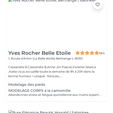
Yves Rocher Belle Etoile
654
1, Route d'Arlon (La Belle étoile)
Bertrange L-8050
Cassandra R,Cassandra B,Anne ,An Pascal,Violaine Jessica
,Katia vous accueille toute la semaine de 9h à 20h dans la
bonne humeur ! Langue : français,...
Modelage des pieds
MODELAGE CORPS à la camomille
Abandonnez stress et fatigue quotidienne aux mains expertes de notre estheticienne. Sa gestuelle manuelle libere instantanement chacun de vos points de tension depuis les pieds jusqu à la nuque Le doux parfum fleuri de la camomille enveloppe votre corps et apaise vos sens et votre esprit. lacher prise dans un incroyable moment de detente . Vous etes apaisée et detendue.