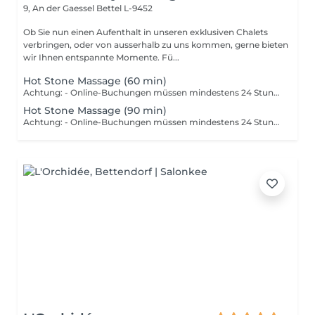
9, An der Gaessel
Bettel L-9452
Ob Sie nun einen Aufenthalt in unseren exklusiven Chalets
verbringen, oder von ausserhalb zu uns kommen, gerne bieten
wir Ihnen entspannte Momente. Fü...
Hot Stone Massage (60 min)
Achtung: - Online-Buchungen müssen mindestens 24 Stunden im Voraus getätigt werden. - Sollten Sie gerne weniger als 24 Stunden im Voraus eine Massage buchen, dann wählen Sie bitte die Nummer +49 173 390 20 62. - Sollten Sie die Massage absagen müssen, bitten wir Sie dies mindestens 24 Stunden im Voraus zu tun, da wir ansonsten 70 % des Preises der Massage berechnen müssen. - Mitarbeiter und Zeiten können nach Absprache mit Ihnen geändert werden. Die Kombination von Massagetechniken und warmen Öl und der Anwendung der warmen Steine auf Ihrem Körper kann zu einer tiefen Entspannung im ganzen Körper führen. Gleichzeitig werden Akupunkturpunkte stimuliert und Muskeltriggerpunkte entspannt.
Hot Stone Massage (90 min)
Achtung: - Online-Buchungen müssen mindestens 24 Stunden im Voraus getätigt werden. - Sollten Sie gerne weniger als 24 Stunden im Voraus eine Massage buchen, dann wählen Sie bitte die Nummer +49 173 390 20 62. - Sollten Sie die Massage absagen müssen, bitten wir Sie dies mindestens 24 Stunden im Voraus zu tun, da wir ansonsten 70 % des Preises der Massage berechnen müssen. - Mitarbeiter und Zeiten können nach Absprache mit Ihnen geändert werden. Die Kombination von Massagetechniken und warmen Öl und der Anwendung der warmen Steine auf Ihrem Körper kann zu einer tiefen Entspannung im ganzen Körper führen. Gleichzeitig werden Akupunkturpunkte stimuliert und Muskeltriggerpunkte entspannt.