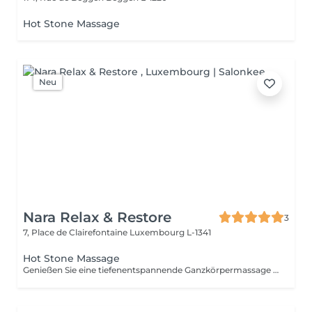
Hot Stone Massage
Neu
Nara Relax & Restore
3
7, Place de Clairefontaine
Luxembourg L-1341
Hot Stone Massage
Genießen Sie eine tiefenentspannende Ganzkörpermassage mit erwärmten Vulkansteinen und hochwertigen warmen Ölen. Die wohltuende Wärme hilft, Muskelverspannungen zu lösen, die Durchblutung zu fördern, Stress abzubauen und ein tiefes Gefühl von Entspannung und Wohlbefinden zu schaffen.