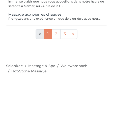
immense plaisir que nous vous accueillons dans notre havre de
sérénité à Mamer, au 2A rue de la L...
Massage aux pierres chaudes
Plongez dans une expérience unique de bien-être avec notre massage aux pierres chaudes. Cette pratique traditionnelle repose sur l'utilisation de pierres de basalte chauffées dans un bain d'eau chaude à température constante. Ces pierres sont ensuite utilisées pour induire des effets physiologiques de détente et de détoxification pendant le massage. Allongé(e) sur les pierres, enveloppé(e) dans un drap adapté à votre morphologie, vous ressentirez une chaleur enveloppante, une véritable sensation de mini-sauna, idéale pour vous réchauffer en hiver. Ce soin unique vous plongera dans une expérience sensorielle exceptionnelle, combinant des sensations contrastées, des stimuli répétés et une profonde relaxation. Le massage aux pierres chaudes diffère considérablement des massages manuels traditionnels, offrant une expérience inoubliable. Soins proposé uniquement de fin octobre à Mars afin de pouvoir bénéficier de tous les bienfaits de celui-ci Pour prolonger ces moments de bien-être, nous vous invitons à découvrir nos cartes FORFAITS, conçues pour vous offrir des avantages exclusifs. Pour plus d'informations, visitez notre page Forfaits. Parfait aussi comme idée cadeau sur mesure. Pour en savoir plus, cliquez ici : https://www.oxyzen.lu Veuillez noter que ce massage est déconseillé aux femmes enceintes. Avertissement : Nos soins sont dédiés au bien-être et à la relaxation. Ils ne remplacent pas un suivi médical et ne relèvent pas de la kinésithérapie.
«
1
2
3
»
Salonkee
Massage & Spa
Weiswampach
Hot-Stone Massage