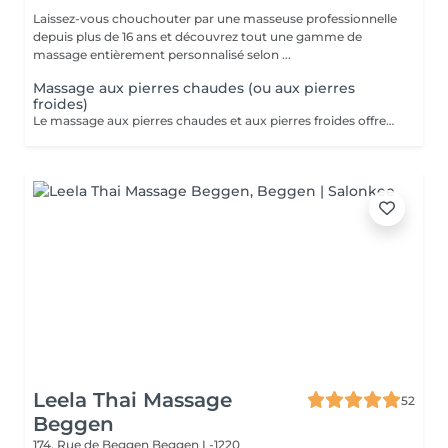
Laissez-vous chouchouter par une masseuse professionnelle
depuis plus de 16 ans et découvrez tout une gamme de
massage entièrement personnalisé selon ...
Massage aux pierres chaudes (ou aux pierres
froides)
Le massage aux pierres chaudes et aux pierres froides offrent des expériences differentes, chacune avec ses propres bienfaits. Le massage aux pierres chaudes est idéal pour la détente musculaire, la réduction du stress et l'amélioration de la circulation sanguine. Le massage aux pierres froides, quant à lui, est plus adapté pour soulager les inflammations, les douleurs aigues et pour une expérience revigorante, surtout pendant les périodes de chaleur.
Leela Thai Massage
52
Beggen
174, Rue de Beggen
Beggen L-1220