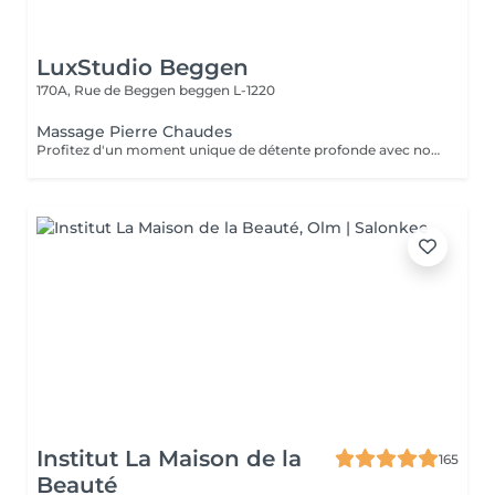
LuxStudio Beggen
170A, Rue de Beggen
beggen L-1220
Massage Pierre Chaudes
Profitez d'un moment unique de détente profonde avec notre massage aux pierres chaudes, disponible en séances de 60 ou 90 minutes. Nos esthéticiennes spécialisées appliquent des pierres de basalte chauffées stratégiquement le long du corps, en combinant des mouvements doux et des techniques traditionnelles de massage. La chaleur des pierres pénètre profondément dans les muscles, favorisant la détente et le soulagement des tensions. En plus des bienfaits physiques, tels que l'amélioration de la circulation sanguine et le soulagement des douleurs musculaires, la thérapie contribue à l'équilibre mental en réduisant le stress et l'anxiété. La combinaison unique de chaleur et de massage offre une expérience thérapeutique complète, revitalisant à la fois le corps et l'esprit. Laissez-vous envelopper par la chaleur réconfortante des pierres et embarquez pour un voyage vers le bien-être total. Le temps de préparation et d'installation de la cliente est inclus dans la période choisie, garantissant que chaque minute soit dédiée à votre bien-être.
Institut La Maison de la
165
Beauté