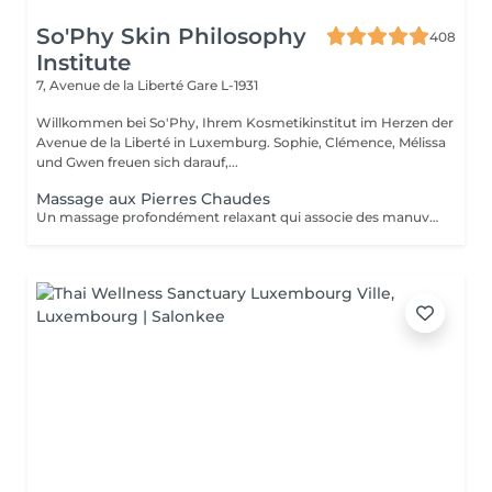
So'Phy Skin Philosophy
408
Institute
7, Avenue de la Liberté
Gare L-1931
Willkommen bei So'Phy, Ihrem Kosmetikinstitut im Herzen der
Avenue de la Liberté in Luxemburg. Sophie, Clémence, Mélissa
und Gwen freuen sich darauf,...
Massage aux Pierres Chaudes
Un massage profondément relaxant qui associe des manuvres enveloppantes à la chaleur des pierres volcaniques. La chaleur diffuse permet de relâcher les tensions musculaires en profondeur, favorise la détente et procure une sensation immédiate de lâcher-prise. Les mouvements lents et harmonieux accompagnent le corps vers un état de relaxation intense, tout en améliorant la circulation et la sensation de légèreté. Un soin idéal pour se détendre profondément, relâcher le stress et retrouver un équilibre entre le corps et l'esprit.