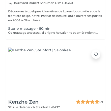
14, Boulevard Robert Schuman
Olm L-8340
Découvrez à quelques kilomètres de Luxembourg ville et de la
frontière belge, notre institut de beauté, qui a ouvert ses portes
en 2004 à Olm. Une a...
Stone massage - 60min
Ce massage ancestral, d'origine hawaïenne et amérindienne, vous offre une synergie magique entre les mains de l'esthéticienne et la chaleur des pierres volcaniques en basaltes composées de laves pure pour une détente extrême. Une douce chaleur vous enveloppe et vous procure une sensation de bien-être. Avec leurs différentes vertus thérapeutiques, les pierres sont déposées sur les points sensibles et/ou douloureux du corps. Un lâché pris qui détoxifie l'organisme et améliore la circulation sanguine. Outre leur effet drainant et relaxant, elles stimulent les muscles et défont les nuds pour une sensation réconfortante.
Kenzhe Zen
59
52, rue de Koerich
Steinfort L-8437