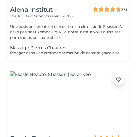
Alena Institut
331
148, Route d'Arlon
Strassen L-8010
Une oasis de détente et d'expertise en plein cur de Strassen À
deux pas de Luxembourg-Ville, notre institut vous ouvre ses
portes dans un cadre chale...
Massage Pierres Chaudes
Plongez dans une profonde sensation de détente grâce à ce massage enveloppant réalisé avec des pierres volcaniques chaudes. La chaleur diffuse apaise les tensions musculaires, améliore la circulation et procure un bien-être incomparable. Un soin cocooning idéal pour relâcher le corps, calmer l'esprit et retrouver une harmonie totale.