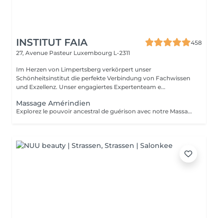
INSTITUT FAIA
458
27, Avenue Pasteur
Luxembourg L-2311
Im Herzen von Limpertsberg verkörpert unser
Schönheitsinstitut die perfekte Verbindung von Fachwissen
und Exzellenz. Unser engagiertes Expertenteam e...
Massage Amérindien
Explorez le pouvoir ancestral de guérison avec notre Massage Amérindien aux Pierres Chaudes. Plongez dans une expérience où la sagesse des traditions amérindiennes se marie à la chaleur bienfaisante des pierres. Les pierres chaudes, soigneusement positionnées le long de votre corps, libèrent une énergie apaisante qui soulage les tensions musculaires et stimule la circulation. Les mouvements rituels et les propriétés énergisantes des pierres créent une harmonie unique entre le physique et le spirituel. Laissez-vous emporter par la chaleur réconfortante et les bienfaits revitalisants de notre Massage Amérindien avec des pierres chaudes.