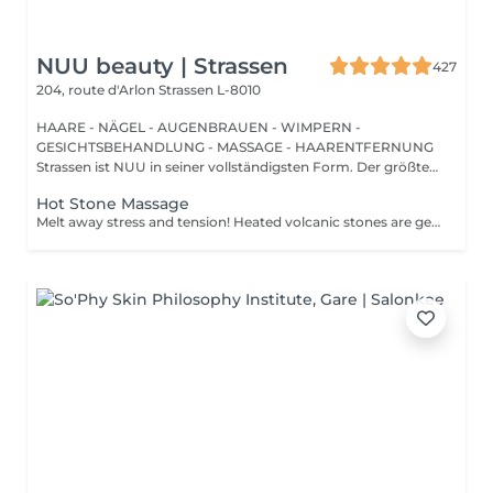
NUU beauty | Strassen
427
204, route d'Arlon
Strassen L-8010
HAARE - NÄGEL - AUGENBRAUEN - WIMPERN -
GESICHTSBEHANDLUNG - MASSAGE - HAARENTFERNUNG
Strassen ist NUU in seiner vollständigsten Form. Der größte
Sal...
Hot Stone Massage
Melt away stress and tension! Heated volcanic stones are gently placed and massaged over the body to warm the muscles, increase circulation, and promote a deep state of relaxation. Perfect for relieving tension, easing anxiety, and restoring inner calm. Age restrictions: there are no age restrictions for this procedure. Post procedure recommendations: do not do sport and any sharp movements 2-3 hours after the procedure. Frequency: 1-2 times per week, 10 times in total. Repeat once in 3-6 months.