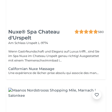
Nuxe® Spa Chateau
580
d'Urspelt
Am Schlass
Urspelt L-9774
Wenn Gastrfeundschaft und Eleganz auf Luxus trifft , sind Sie
im Spa Nuxe im Chateau Urspelt genau richtig! Ausgestattet
mit einem Themenschwimmbad i...
Californian Nuxe Massage
Une expérience de lâcher-prise absolu qui associe des manuvres profondément relaxantes à des Pierres Volcaniques chaudes qui diffusent une sensation de chaleur apaisante. Le corps est intensément détendu et retrouve toute sa sérénité