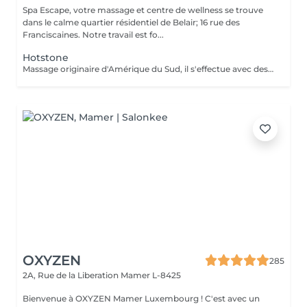
Spa Escape, votre massage et centre de wellness se trouve
dans le calme quartier résidentiel de Belair; 16 rue des
Franciscaines. Notre travail est fo...
Hotstone
Massage originaire d'Amérique du Sud, il s'effectue avec des pierres volcaniques chaudes et des manoeuvres manuelles permettant au corps une détente musculaire et sensorielle très profonde. Vous ressortirez apaisé, rechargé et plein d'énergie
OXYZEN
285
2A, Rue de la Liberation
Mamer L-8425
Bienvenue à OXYZEN Mamer Luxembourg ! C'est avec un