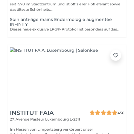
seit 1970 im Stadtzentrum und ist offizieller Hoflieferant sowie
das älteste Schönheits...
Soin anti-âge mains Endermologie augmentée
INFINITY
Dieses neue exklusive LPG®-Protokoll ist besonders auf das Wohlbefinden der Verbraucher bedacht und stellt eine Allianz aus Technik dar, die auf der patentierten Technologie des CelluM6 Alliance®-Geräts und der Sensorik für eine sofortige und dauerhafte Wirkung auf den Körper basiert. Und dies dank einer Reihe von Manövern, die sowohl vom Alliance®-Behandlungskopf, dem Auflegen einer Maske als auch von den Händen des Behandlers ausgeführt werden
INSTITUT FAIA
456
27, Avenue Pasteur
Luxembourg L-2311
Im Herzen von Limpertsberg verkörpert unser