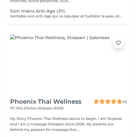
intimiste. Notre personnel, tout...
Soin mains Anti-Age LPG
Veritable soin anti-âge qui va repulper et hydrater la peau et atténuer les taches. Nettoyage, gommage, massage mécanique, gants avec principes actifs. Les mains sont toujours exposées à l'air et sont sujettes à un vieillissement plus rapides de la peau.NOUS AVONS LA DERNIERE MACHINE LPG DE 2025 LPG INFINITY, ENCORE PLUS DE RESULTAT
Phoenix Thai Wellness
45
117, Rte d'Arlon
Strassen 8009
My Story Phoenix Thai Wellness about to begin. I am Nujaree
and I am a massage therapist since 2006. My parents are
behind my passion for massage ther...