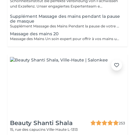
Schönheitsinstitut die perfekte Verbindung von Fachwissen
und Exzellenz. Unser engagiertes Expertenteam e...
Supplément Massage des mains pendant la pause
de masque
Supplément Massage des Mains Pendant la pause de votre masque, offrez-vous un massage des mains de 15 minutes. Un moment de pure détente qui libère les tensions, nourrit la peau et prolonge le bien-être. Un geste apprécié de nos clientes pour sublimer leur soin visage.
Massage des mains 20
Massage des Mains Un soin expert pour offrir à vos mains une véritable parenthèse de bien-être. Ce massage complet de 30 minutes dénoue les tensions, stimule la circulation et nourrit la peau en profondeur. Grâce à des manuvres enveloppantes et précises, il procure une sensation immédiate de légèreté et de relaxation. Idéal pour soulager les mains sollicitées au quotidien, améliorer la souplesse articulaire et apaiser l'esprit. Un moment de soin et d'attention, réalisé avec expertise, pour des mains douces, détendues et parfaitement ressourcées.
Beauty Shanti Shala
253
15, rue des capucins
Ville-Haute L-1313