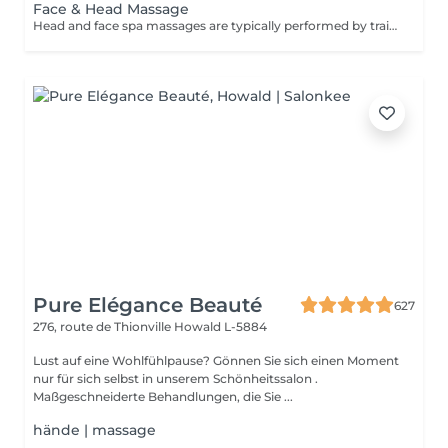
Face & Head Massage
Head and face spa massages are typically performed by trained professionals in spa or wellness centers, providing a range of benefits including deep stress relief, a refreshed and revitalized feeling, eased muscle tightness, and enhanced skin health.
Pure Elégance Beauté
627
276, route de Thionville
Howald L-5884
Lust auf eine Wohlfühlpause? Gönnen Sie sich einen Moment
nur für sich selbst in unserem Schönheitssalon .
Maßgeschneiderte Behandlungen, die Sie ...
hände | massage