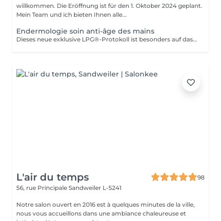
willkommen. Die Eröffnung ist für den 1. Oktober 2024 geplant.
Mein Team und ich bieten Ihnen alle...
Endermologie soin anti-âge des mains
Dieses neue exklusive LPG®-Protokoll ist besonders auf das Wohlbefinden der Verbraucher bedacht und stellt eine Allianz aus Technik dar, die auf der patentierten Technologie des CelluM6 Alliance®-Geräts und der Sensorik für eine sofortige und dauerhafte Wirkung auf den Körper basiert. Und dies dank einer Reihe von Manövern, die sowohl vom Alliance®-Behandlungskopf, dem Auflegen einer Maske als auch von den Händen des Behandlers ausgeführt werden
L'air du temps
98
56, rue Principale
Sandweiler L-5241
Notre salon ouvert en 2016 est à quelques minutes de la ville,
nous vous accueillons dans une ambiance chaleureuse et