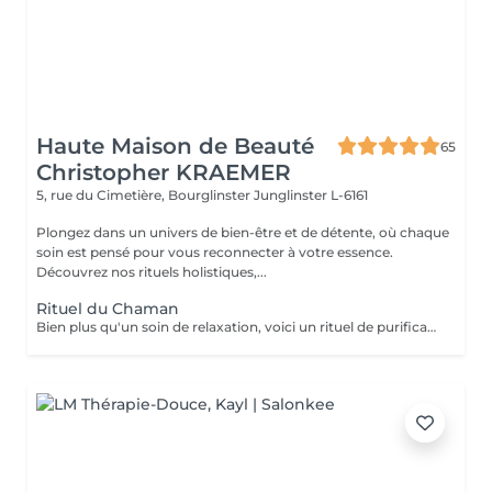
Haute Maison de Beauté
65
Christopher KRAEMER
5, rue du Cimetière, Bourglinster
Junglinster L-6161
Plongez dans un univers de bien-être et de détente, où chaque
soin est pensé pour vous reconnecter à votre essence.
Découvrez nos rituels holistiques,...
Rituel du Chaman
Bien plus qu'un soin de relaxation, voici un rituel de purification incroyable. Tous les bienfaits du HeadSpa, de la naturopathie, de la sophrologie et des soins énergétiques, sont réunis dans ce rituel d'exception pour remise à zéro. Nous travaillons toutes les couches du corps humain. Physique, vibratoires, énergétiques etc Ne comprend pas le séchage des cheveux.