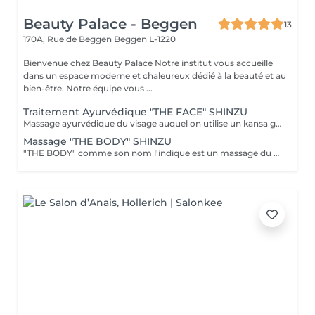
Beauty Palace - Beggen
13
170A, Rue de Beggen
Beggen L-1220
Bienvenue chez Beauty Palace Notre institut vous accueille
dans un espace moderne et chaleureux dédié à la beauté et au
bien-être. Notre équipe vous ...
Traitement Ayurvédique "THE FACE" SHINZU
Massage ayurvédique du visage auquel on utilise un kansa guérisseur de L'Inde. Celui-ci permet de rééquilibrer les énergies au corps, agit sur des points d'acupression pour améliorer la circulation, détendre les muscles, drainer, anti-stresse et raffermir l'ovale du visage. Résultats: *Détente *Peau lumineuse *Amélioration du tonus musculaire *Diminution des tensions faciales *Améliore les maux de tête *Anti-stress *Draine
Massage "THE BODY" SHINZU
"THE BODY" comme son nom l'indique est un massage du corps complet. (Cuir chevelu compris) Pratiqué à l'aide de KANSAS rugueux (métal guérisseur de l'inde) Voici ce que ce massage vous apportera: *Une meilleur oxygénation et circulation du sang *Il réactivera vos capacités, concentration et clarté mentale *Il améliorera vos défenses immunitaires *Il détoxifiera votre corps (drainage) *Il aidera à la régulation du sommeil *Il soulagera les tensions de la vie quotidienne *Il rééquilibrera vos énergies