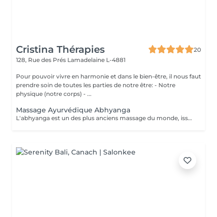
Cristina Thérapies
20
128, Rue des Prés
Lamadelaine L-4881
Pour pouvoir vivre en harmonie et dans le bien-être, il nous faut
prendre soin de toutes les parties de notre être: - Notre
physique (notre corps) - ...
Massage Ayurvédique Abhyanga
L'abhyanga est un des plus anciens massage du monde, issus d'une sagesse indienne de plus de 5000 ans et de sa médecine, l'Ayurveda. Douceur, pressions ciblées et étirements vous invitent au lâcher prise totale. Le massage abhyanga signifie littéralement, massage à l'huile de tout le corps (y compris le cuir chevelu et le visage). C'est nourrissant, cela apaise vos doshas, donne de l'énergie, de l'endurance, du plaisir et du sommeil. La malaxation de la peau augmente sa longévité et nourrit toutes les parties du corps. Augmente la circulation en particulier nerveuse. Le patient est recouvert d'un drap qui sert à découvrir au fur et à mesure les parties à masser. Chaque massage est individualisé selon la prédominance des "doshas" et des déséquilibres du client. Après un massage ayurvédique, on ressent généralement une profonde sensation de détente et de légèreté, accompagnée d'un bien-être global tant physique que mental, grâce à la libération des tensions musculaires, la stimulation de la circulation et l'harmonisation des énergies. Le massage ayurvédique se pratique avec de l'huile, sauf exceptions liées à vos besoins spécifiques, il n'est donc pas nécessaire de porter une tenue particulière. Cependant, il faut prévoir simplement des sous-vêtements confortables et que vous ne craignez pas de tacher avec de l'huile. Prestation proposée uniquement aux dames. Réservation par téléphone au 00352 691 730 824. Paiement sur place en espèces.