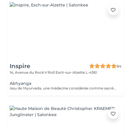
Inspire
84
14, Avenue du Rock'n'Roll
Esch-sur-Alzette L-4361
Abhyanga
Issu de l'Ayurveda, une médecine considérée comme sacrée en Inde, le massage Abhyanga, pratiqué à l'huile de sésame Bio, agit sur l'énergie vitale. Il permet de réharmoniser et revitaliser le corps tout en apaisant l'esprit. Un excellent moyen pour retrouveréquilibre et sérénité.