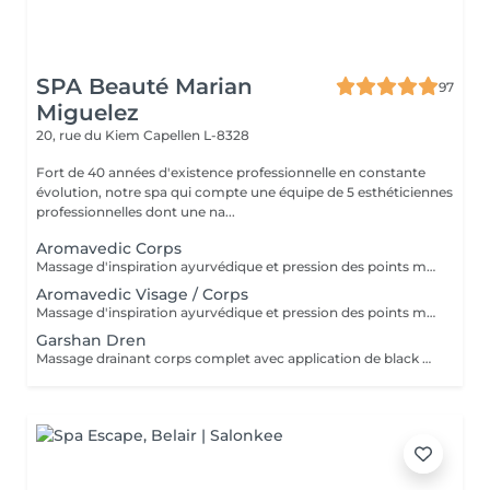
SPA Beauté Marian
97
Miguelez
20, rue du Kiem
Capellen L-8328
Fort de 40 années d'existence professionnelle en constante
évolution, notre spa qui compte une équipe de 5 esthéticiennes
professionnelles dont une na...
Aromavedic Corps
Massage d'inspiration ayurvédique et pression des points marmas selon votre dosha (vata, pitta, kapha), tant avec les couleurs que les parfums et le choix des huiles. Une tisane vous sera servie après le soin.
Aromavedic Visage / Corps
Massage d'inspiration ayurvédique et pression des points marmas selon votre dosha (vata, pitta, kapha), tant avec les couleurs que les parfums et le choix des huiles. Corps, mini soin visage et cuir chevelu. Une tisane vous sera servie après le soin.
Garshan Dren
Massage drainant corps complet avec application de black mud détox. Idéal pour les tempéraments kapha et les personnes ayant de la rétention de liquides ou de la cellulite liée à cela. Effet jambes légères garanti, soin très relaxant. Une boisson Tisama Lakshmi dren vous sera servie après le soin.