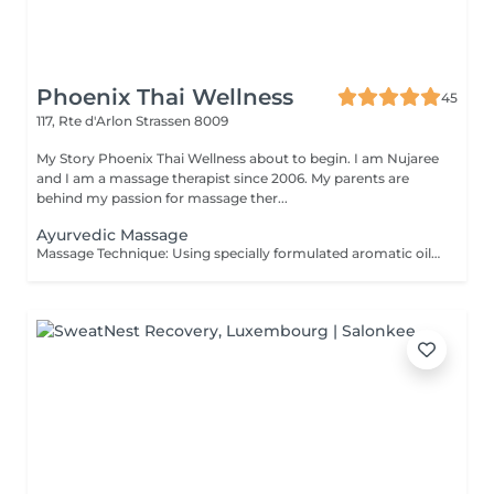
Phoenix Thai Wellness
45
117, Rte d'Arlon
Strassen 8009
My Story Phoenix Thai Wellness about to begin. I am Nujaree
and I am a massage therapist since 2006. My parents are
behind my passion for massage ther...
Ayurvedic Massage
Massage Technique: Using specially formulated aromatic oils, movement long stroke and massage pressure Soft to Medium. Ayurvedic massage is a light, gentle full body massage without applying pressure, but with much sweeping and stroking, which is typically done with the help of nourishing botanical oils.