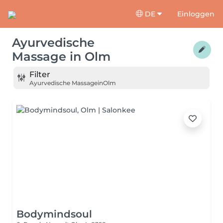
DE
Einloggen
Ayurvedische
Massage
in
Olm
Filter
Ayurvedische Massage
in
Olm
Bodymindsoul