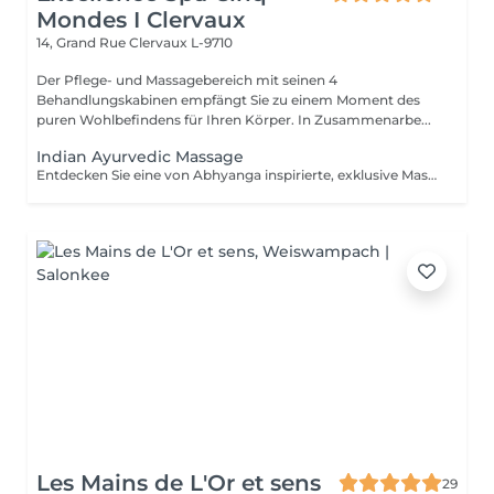
Mondes I Clervaux
14, Grand Rue
Clervaux L-9710
Der Pflege- und Massagebereich mit seinen 4
Behandlungskabinen empfängt Sie zu einem Moment des
puren Wohlbefindens für Ihren Körper. In Zusammenarbe...
Indian Ayurvedic Massage
Entdecken Sie eine von Abhyanga inspirierte, exklusive Massage, veredelt mit kostbaren Ölen aus Sesam, Moringa und Chaulmoogra. Der harmonische Wechsel aus langsamen und dynamischen, zugleich belebenden und umhüllenden Bewegungen, verbunden mit sanften Dehnungen, löst Spannungen, aktiviert die Lebensenergie und hinterlässt ein Gefühl von Leichtigkeit, Vitalität und vollkommener Balance. Die Dauer der Behandlung (60min) umfasst die Installation und die integrierte Entspannungsphase (10 Min.).
Les Mains de L'Or et sens
29