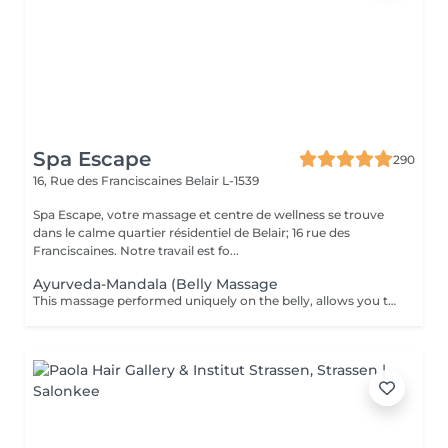
Spa Escape
290
16, Rue des Franciscaines
Belair L-1539
Spa Escape, votre massage et centre de wellness se trouve
dans le calme quartier résidentiel de Belair; 16 rue des
Franciscaines. Notre travail est fo...
Ayurveda-Mandala (Belly Massage
This massage performed uniquely on the belly, allows you to eliminate the stress and stagnant emotions that one tends to hold onto. It promotes a deep sense of letting go and permits a healthy energy circulation and enhances a comfortable digestion.