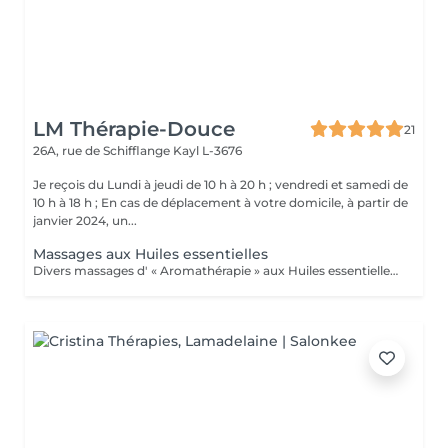
LM Thérapie-Douce
21
26A, rue de Schifflange
Kayl L-3676
Je reçois du Lundi à jeudi de 10 h à 20 h ; vendredi et samedi de
10 h à 18 h ; En cas de déplacement à votre domicile, à partir de
janvier 2024, un...
Massages aux Huiles essentielles
Divers massages d' « Aromathérapie » aux Huiles essentielles (pour le corps) Ces massages apportent un soulagement immédiat à la tension musculaire, améliorent la circulation sanguine et lymphatique, augmente ses défenses Immunitaires. .Massage détente relax, "Plaisir" .Massage relaxation "Cocoon" .Massage amincissement drainage "Détox" .Massage pour les "douleurs articulaires" (dos-épaules-genoux) .Massage "Réflexe" : soulage courbatures, tendinites et autres douleurs articulaires et musculaires. Conseillé pour les sportifs ! .Massage "Tonic" pour la fatigue nerveuse, l'épuisement, le surmenage, le stress, la déprime, Besoin de Peps, et d'énergie, baisse de libido (tonique générale) ; Système immunitaire affaibli, rhume, antivirale, bronchite, nez bouché, sinusite, Arthrose, hyperthyroidie, fatigue des glandes surrénales... Ce massage est conseillé pour les périodes hivernales !