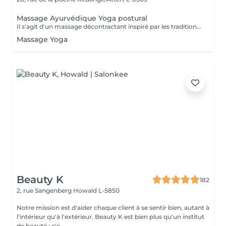
Massage Ayurvédique Yoga postural
Il s'agit d'un massage décontractant inspiré par les traditions indiennes d'Ayurvéda et de Yoga. Cette technique qui permet de redonner de l'élasticité à la colonne vertébrale, utilise des mouvements, des flexions et des torsions qui sont parfaitement harmonisées entre elles, ce qui va permettre au corps de s'étirer et de s'échauffer. La technique peut se réaliser avec les mains et avec les pieds, en fonction du cas. BÉNÉFICES DU MASSAGE AYURDÉVIQUE YOGA POSTURAL Connexion avec une respiration consciente Promeut la flexibilité des muscles et la mobilité des articulations Aide à améliorer la posture en contribuant au bien-être et à l'équilibre du corps.
Massage Yoga
Beauty K
182
2, rue Sangenberg
Howald L-5850
Notre mission est d'aider chaque client à se sentir bien, autant à
l'intérieur qu'à l'extérieur. Beauty K est bien plus qu'un institut
de beauté ; c'e...