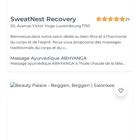
SweatNest Recovery
29
20, Avenue Victor Hugo
Luxembourg 1750
Bienvenue dans notre salon dédié au bien-être et à l'harmonie
du corps et de l'esprit. Nous vous proposons des massages
traditionnels du corps et du v...
Massage Ayurvédique ABHYANGA
Massage ayurvédique ABHYANGA à l'huile chaude de la tête aux pieds C'est un massage enveloppant et relaxant aux huiles végétales chaudes et des huiles essentielles, soigneusement sélectionnées en fonction des bienfaits recherchés et pour équilibrer votre Dosha (Vata, Kapha ou Pitta). De manière générale, ce massage permet de détoxifier, revitaliser et de lutter contre le stress et le vieillissement. Lors de la séance la praticienne utilise différentes huiles précieuses auyurvediques Des huiles ayurvédique capillaires Huile Keranya Potion capillaire puissante à base de graines du Cumin Noir pour les forces des cheveux Huile Ambhring Revitaliseur aux herbes Amla et Bhringraj (pour les cheveux mous, sans vie, matures et grisonnants) Huile Nectar Rukshadi pour les cheveux secs et au cuir chevelu squameux Elixir capillaire Saromyas avec l'extrait de Lotus sacré pour les cheveux terne, sans éclat et rêches Les huiles ayurvédiques précieuses pour le visage Huile Bharanyu revitalisante au curcuma, de la racine apaisante de Manjistha, de fruit Amla et de la cannelle. Huile Saine Paraania purifiante et éclaircissante de l'arbre quinquina d'Inde avec les huiles essentielles de Gardénia, de Jasmin et de Néroli. Ces huiles sont reparties en grande quantité sur l'ensemble du corps. Du cuir chevelu aux orteils, chaque zone du corps est massée pour le libérer de toutes ses tensions. Selon l'esprit d'Abyhanga, les énergies négatives glissent sur le corps bien huilé et ne peuvent pas s'accrocher.