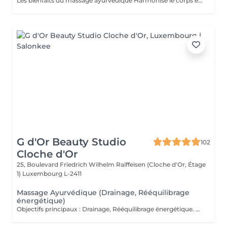
Les bienfaits du massage ayurvédique Harmonise le corps et l'esprit grâce à une approche holistique. Détend profondément, réduit le stress et apaise le mental. Améliore la circulation sanguine et lymphatique. Nourrit la peau grâce aux huiles chaudes et naturelles. Soulage les tensions musculaires et favorise un meilleur sommeil. Résultat : une sensation de bien-être global, d'équilibre et d'énergie retrouvée.
G d'Or Beauty Studio
102
Cloche d'Or
25, Boulevard Friedrich Wilhelm Raiffeisen (Cloche d'Or, Étage
1)
Luxembourg L-2411
Massage Ayurvédique (Drainage, Rééquilibrage
énergétique)
Objectifs principaux : Drainage, Rééquilibrage énergétique. Massage du corps entier inspiré des traditions indiennes ancestrales, où les manuvres sont à la fois enveloppantes, profondes et rythmées, alternant pressions, lissages et mouvements circulaires. Chaque geste suit une chorégraphie précise visant à stimuler les points énergétiques et à accompagner le corps dans un mouvement naturel de rééquilibrage. Ce rituel harmonieux soutient la circulation sanguine et lymphatique, favorise le drainage naturel de l'organisme et aide à éliminer les toxines accumulées. Par son rythme fluide et structuré, il dynamise les tissus, relance l'énergie vitale (prana) et contribue à délier les zones de stagnation. Le corps retrouve légèreté et vitalité, tandis qu'une sensation d'ancrage et d'harmonie intérieure s'installe durablement. Fréquence recommandée : Ponctuellement, ou toutes les 2 à 3 semaines dans le cadre d'un entretien régulier.