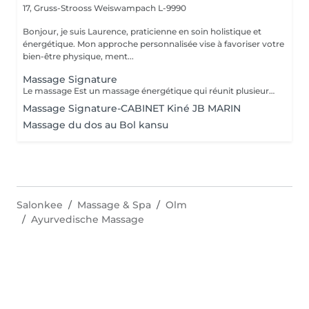
17, Gruss-Strooss
Weiswampach L-9990
Bonjour, je suis Laurence, praticienne en soin holistique et
énergétique. Mon approche personnalisée vise à favoriser votre
bien-être physique, ment...
Massage Signature
Le massage Est un massage énergétique qui réunit plusieurs techniques de massages du monde (Tuina, Lomi-lomi, Californien, Suédois et Ayurvédique), l'aromathérapie et l'énergie du magnétisme qui réveille les processus naturels d'autoguérison du corps en déchargeant les mémoires émotionnelles encombrantes et les toxines. Véritable invitation à la reconnexion à soi, c'est une psychothérapie pour le corps qui permet de laisser s'opérer tout un développement réparateur et initiateur, ouvrant la mémoire du corps, qui nettoie peu à peu les anciens traumas et laisse l'énergie de vie circuler librement permettant un véritable bien-être et apportant un lâcher prise physique et mental de manière impressionnante. Ce massage profondément relaxant peut aider à soulager le stress, l'anxiété, les tensions musculaires, les douleurs chroniques et à améliorer la circulation sanguine et lymphatique. Il est également utile pour stimuler le système immunitaire et renforcer le corps. Il peut également être bénéfique pour les personnes souffrant de problèmes de sommeil et de troubles digestifs. Ce massage est pratiqué sur l'ensemble du corps avec un mélange d'huiles végétales et d'huiles essentielles Ne pas s'exposer au soleil ou aux UV pendant au moins 6h après ce massage. La durée de la prestations inclus le temps d'installation
Massage Signature-CABINET Kiné JB MARIN
Massage du dos au Bol kansu
Salonkee
Massage & Spa
Olm
Ayurvedische Massage