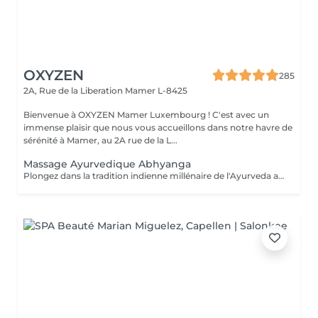
OXYZEN
285
2A, Rue de la Liberation
Mamer L-8425
Bienvenue à OXYZEN Mamer Luxembourg ! C'est avec un
immense plaisir que nous vous accueillons dans notre havre de
sérénité à Mamer, au 2A rue de la L...
Massage Ayurvedique Abhyanga
Plongez dans la tradition indienne millénaire de l'Ayurveda avec notre massage Abhyanga. Ce rituel ancestral, vieux de plus de 5000 ans, combine des gestes doux, des pressions ciblées et des étirements pour vous offrir une expérience de lâcher-prise absolu. "Abhyanga" signifie littéralement "massage à l'huile de tout le corps", et c'est précisément ce que vous recevrez. Chacun de nos mouvements est minutieusement exécuté pour créer une harmonie parfaite entre votre corps et votre esprit, vous permettant de vous détendre profondément et d'oublier le temps qui passe. Nous vous invitons également à découvrir nos offres de cartes FORFAITS, conçues pour prolonger ces moments de bien-être et vous offrir des avantages exclusifs. Pour plus d'informations, visitez notre page Forfaits. Ce massage est aussi une idée cadeau idéale pour surprendre et faire plaisir. Pour en savoir plus, cliquez ici : https://www.oxyzen.lu Veuillez noter que ce massage est déconseillé aux femmes enceintes. Avertissement : Nos soins sont dédiés au bien-être et à la relaxation. Ils ne remplacent pas un suivi médical et ne relèvent pas de la kinésithérapie.