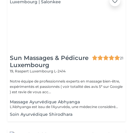
Sun Massages & Pédicure
21
Luxembourg
19, Raspert
Luxembourg L-2414
Notre équipe de professionnels experts en massage bien-être,
expérimentés et passionnés ( voir totalité des avis 5* sur Google
) est ravie de vous acc...
Massage Ayurvédique Abhyanga
L'Abhyanga est issu de l'Ayurvéda, une médecine considérée comme sacrée en Inde depuis plus de 4000 ans. Il s'appuie sur les sept centres énergétiques du corps que le praticien va rééquilibrer en stimulant les trajets de l'énergie afin de permettre à celle-ci de circuler librement dans tout le corps. Usage d'huiles ayurvédiques chaudes, pressions, frictions, étirements dans un rythme modéré, en alternant des manuvres lentes et plus rapides. Résultat, le bien-être physique et émotionnel sont retrouvés. Pour tous, en particulier les personnes nerveuses souffrant de stress, de fatigue et ayant du mal à gérer leurs émotions. Le massage Abhyanga fait également des merveilles sur : la concentration, le sommeil, la digestion, la dépression. Sur le plan physiologique, il permet de favoriser la circulation sanguine, la respiration, l'assouplissement des articulations et le relâchement musculaire.
Soin Ayurvédique Shirodhara