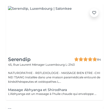
Serendip
84
45, Rue Laurent Ménager
Luxembourg L-2143
NATUROPATHIE - REFLEXOLOGIE - MASSAGE BIEN ETRE -CHI
NEI TSANG Installée dans une maison paramédicale entouré de
kinésithérapeutes et ostéopathes L...
Massage Abhyanga et Shirodhara
L'Abhyanga est un massage à l'huile chaude qui enveloppe tout le corps. Au fil des gestes lents et continus, le corps se relâche, la respiration s'apaise, l'énergie circule à nouveau. C'est un moment où tout se dépose, où le système nerveux se calme et où l'on retrouve une sensation d'unité. Le Shirodhara prolonge ce voyage intérieur. Un filet d'huile chaude coule doucement sur le front, comme une invitation à lâcher le mental. Les pensées se posent, le stress se dissout, un calme profond s'installe, presque méditatif. Ensemble, Abhyanga et Shirodhara créent un soin de 2 h où le corps se détend, le corps se relâche et l'esprit retrouve de la clarté. Une expérience douce, rééquilibrante et profondément régénérante. Prévoir une serviette, tissus pour le retour, veillez a ne pas s'alimenter juste avant, Idéalement c'est un soin qui se pratique le soir