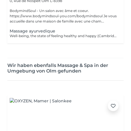
0, Rue de Nospelt
Olm L-8398
BodymindSoul - Un salon avec âme et coeur.
https://www.bodymindsoul-you.com/bodymindsoul Je vous
accueille dans une maison de famille avec une cham...
Massage ayurvedique
Well-being, the state of feeling healthy and happy (Cambridge dictionary) is exactly what you get during the massage. Your body and mind are in agreement. Find a moment of listening, relaxation and the opportunity to refocus and rejuvenate. The massage provokes the release of happiness hormones. The Ayurveda massage finds its roots in India and invites the body to heal itself and create balance between body, mind and spirit, all by getting massaged with hot organic oil. While the oil enters the body with smooth massage techniques, it helps the body to detoxify and release properly. In Ayurveda the science of life a person's health is based on their dosha = a balance of the five elements of the world known as fire, water, earth, space and air. The three doshas: VATA (air & space); PITTA (fire & water); KAPHA ( earth & water). Each person has one dominant dosha based on physical, emotional, mental, and behavioral characteristics. The focus is to bring the energy centers (chakras) in balance by encouraging the elimination of toxins and making the energy in our body flow.
Wir haben ebenfalls Massage & Spa in der
Umgebung von Olm gefunden