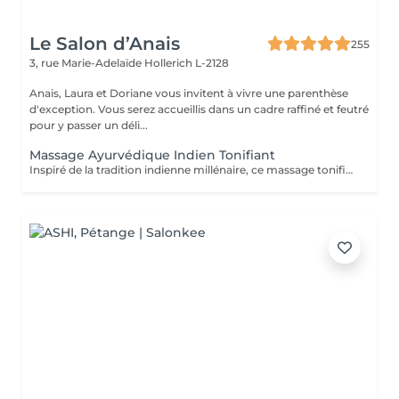
Le Salon d’Anais
255
3, rue Marie-Adelaïde
Hollerich L-2128
Anais, Laura et Doriane vous invitent à vivre une parenthèse
d'exception. Vous serez accueillis dans un cadre raffiné et feutré
pour y passer un déli...
Massage Ayurvédique Indien Tonifiant
Inspiré de la tradition indienne millénaire, ce massage tonifiant à l'huile chaude propose une alternance des rythmes variés. Profitez des fragrances de vanille et cardamome de ce soin qui soulage vos muscles, facilite le sommeil profond et laisse la peau soyeuse.