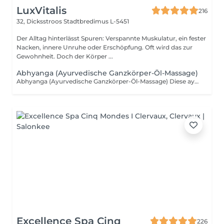
LuxVitalis
216
32, Dicksstroos
Stadtbredimus L-5451
Der Alltag hinterlässt Spuren: Verspannte Muskulatur, ein fester
Nacken, innere Unruhe oder Erschöpfung. Oft wird das zur
Gewohnheit. Doch der Körper ...
Abhyanga (Ayurvedische Ganzkörper-Öl-Massage)
Abhyanga (Ayurvedische Ganzkörper-Öl-Massage) Diese ayurvedische Ganzkörper-Öl-Massage schenkt Ruhe, Ausgleich und innere Harmonie. Mit warmem ayurvedischem Öl wird der gesamte Körper sanft umhüllt und massiert. Die Behandlung harmonisiert die Körperenergien, beruhigt das Nervensystem, stärkt das Immunsystem, regt den Lymphfluss an und pflegt Haut sowie Gewebe. Energie, Vitalität und Wohlbefinden kehren zurück.
Excellence Spa Cinq
226