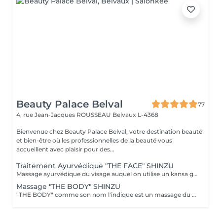
Beauty Palace Belval
77
4, rue Jean-Jacques ROUSSEAU
Belvaux L-4368
Bienvenue chez Beauty Palace Belval, votre destination beauté
et bien-être où les professionnelles de la beauté vous
accueillent avec plaisir pour des...
Traitement Ayurvédique "THE FACE" SHINZU
Massage ayurvédique du visage auquel on utilise un kansa guérisseur de L'Inde. Celui-ci permet de rééquilibrer les énergies au corps, agit sur des points d'acupression pour améliorer la circulation, détendre les muscles, drainer, anti-stresse et raffermir l'ovale du visage. Résultats: *Détente *Peau lumineuse *Amélioration du tonus musculaire *Diminution des tensions faciales *Améliore les maux de tête *Anti-stress *Draine
Massage "THE BODY" SHINZU
"THE BODY" comme son nom l'indique est un massage du corps complet. (Cuir chevelu compris) Pratiqué à l'aide de KANSAS rugueux (métal guérisseur de l'inde) Voici ce que ce massage vous apportera: *Une meilleur oxygénation et circulation du sang *Il réactivera vos capacités, concentration et clarté mentale *Il améliorera vos défenses immunitaires *Il détoxifiera votre corps (drainage) *Il aidera à la régulation du sommeil *Il soulagera les tensions de la vie quotidienne *Il rééquilibrera vos énergies