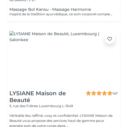
Massage Bol Kansu - Massage Harmonie
Inspiré de la tradition ayurvédique, ce soin corporel complet, au rythme lent et doux, associe des manuvres enveloppantes et l'utilisation du bol Kansu. Il procure un profond sentiment de détente, apaisant le mental, réduisant le stress et revitalisant l'énergie pour harmoniser corps et esprit. Bienfaits corporels : Soulage les tensions musculaires Améliore la circulation sanguine et lymphatique Favorise l'élimination des toxines Optimise les échanges cellulaires Pour l'esprit : Détente profonde et apaisement mental Améliore la qualité du sommeil Combat l'insomnie et le stress Stimule la circulation énergétique, favorisant l'équilibre global
LYSIANE Maison de
147
Beauté
5, rue des Frênes
Luxembourg L-1549
Véritable lieu raffiné, cosy et confidentiel. LYSIANE Maison de
Beauté vous propose des services haut de gamme pour
prendre soin de votre corps dans ...