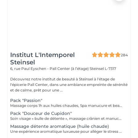
Institut L'Intemporel
284
Steinsel
6, rue Paul Eyschen - Pall Center (à l’étage)
Steinsel L-7317
Découvrez notre institut de beauté à Steinsel à l'étage de
l'épicerie Pall Center, dans une ambiance empreinte de sérénité
et de calme, prêt pour une ...
Pack "Passion"
Massage corps 1h aux huiles chaudes, Spa manucure et beauté des pieds + bain de paraffine
Pack "Douceur de Cupidon"
Soin visage « bulle de détente », massage crânien et manucure
Massage détente aromatique (huile chaude)
Une expérience aromatique luxueuse pour alléger le stress et la tension. Ce massage relaxera votre corps et votre esprit en profondeur. Il vous procurera un sentiment agréable de bien-être, de décontraction des muscles, une meilleure circulation sanguine, de l'hydratation et de la tonicité.