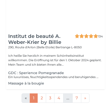
Institut de beauté A.
134
Weber-Krier by Billie
290, Route d'Arlon (Belle Etoile)
Bertrange L-8050
Ich heiße Sie herzlich in meinem Schönheitsinstitut
willkommen. Die Eröffnung ist für den 1. Oktober 2024 geplant.
Mein Team und ich bieten Ihnen alle...
GDC : Sperience Pomegranade
Ein luxuriöses, feuchtigkeitsspendendes und beruhigendes Ritual für den Körper, das individuell an die Bedürfnisse der Haut angepasst werden kann. Die Linie basiert auf Granatapfel, einen fantastischen Inhaltsstoff, beruhigend und antioxidativ. Das Ergebnis verspricht Zellerneuerung, Vitalität und Feuchtigkeit! GRANATAPFEL-KÖRPERPEELING: Genießen Sie zusammen mit dem Puder- und Creme-Körperpeeling ein 45-minütiges Ganzkörper-Peeling-Ritual. GRANATAPFEL-KÖRPERMASSAGE: Im Liegen massieren, dann im Liegen mit der sensorischen Massagecreme. Dieses Ritual dauert 45 Minuten. GRANATAPFEL-KÖRPERPACKUNG: Die Packung wird mit sanften Bewegungen aufgetragen und 20 Minuten einwirken gelassen, bevor das Produkt einmassiert wird durch eine tolle Massage. Dieses Ritual dauert 60 Minuten. POMEGRANATE RED SERENITY: Ein köstliches 90-minütiges Ritual, das die Kraft von Granatapfelkernen mit der kraftvollen feuchtigkeitsspendenden Wirkung von der Creme kombiniert. POMEGRANATE SWEET COCOON: Tauchen Sie 90 Minuten lang in die Welt von Pomegranate Sperience ein mit diesem kompletten Ritual inklusive Peeling, Massage und Packung.
Massage à la bougie
«
1
2
3
4
...
7
»