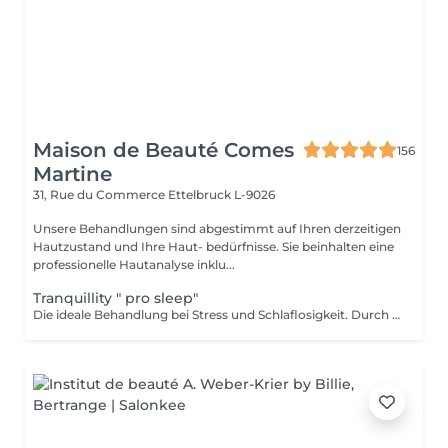
Maison de Beauté Comes
156
Martine
31, Rue du Commerce
Ettelbruck L-9026
Unsere Behandlungen sind abgestimmt auf Ihren derzeitigen
Hautzustand und Ihre Haut- bedürfnisse. Sie beinhalten eine
professionelle Hautanalyse inklu...
Tranquillity " pro sleep"
Die ideale Behandlung bei Stress und Schlaflosigkeit. Durch die Kombination der essentiellen Öle mit Tranquillity Sound und einer Ayurveda einbeziehenden Massagetechnik, sowie der Verwendung von Pinseln fördert diese Massage die Tiefenentspannung, Wohl- gefühl und Gelassenheit.