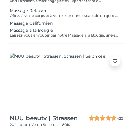
und Exzellenz. Unser engagiertes Expertenteam e...
Massage Relaxant
Offrez à votre corps et à votre esprit une escapade du quotidien avec notre Massage Relaxant. Conçu pour apaiser les muscles tendus et l'esprit agité, ce massage est une invitation à la tranquillité. Les gestes doux et enveloppants vous plongent dans un état de détente profonde, éliminant le stress et favorisant une relaxation totale. Laissez-vous dorloter, ressourcez-vous et repartez avec un sourire apaisé.
Massage Californien
Massage à la Bougie
Laissez-vous envoûter par notre Massage à la Bougie, une expérience sensorielle unique. La chaleur douce et apaisante de la cire fondue associée à des mouvements délicats vous transporte dans un cocon de relaxation. Vos sens seront comblés par les parfums apaisants de nos bougies spécialement conçues. Plongez dans un état de béatitude et ressortez avec une peau soyeuse et un esprit apaisé.
NUU beauty | Strassen
425
204, route d'Arlon
Strassen L-8010