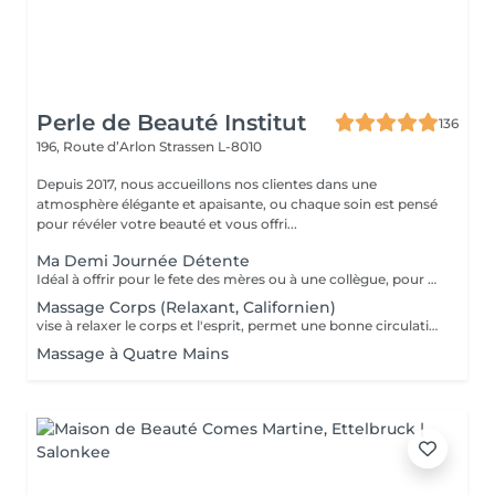
Perle de Beauté Institut
136
196, Route d’Arlon
Strassen L-8010
Depuis 2017, nous accueillons nos clientes dans une
atmosphère élégante et apaisante, ou chaque soin est pensé
pour révéler votre beauté et vous offri...
Ma Demi Journée Détente
Idéal à offrir pour le fete des mères ou à une collègue, pour un anniversaire, pour faire se faire plaisir et se détendre tout simplement. Il contient les soins suivants : Un massage relaxant de 60 min pour le corps + Soin du visage MosaïqueModelante+ spa paraffine les mains + spa paraffine les pieds
Massage Corps (Relaxant, Californien)
vise à relaxer le corps et l'esprit, permet une bonne circulation des flux sanguins et énergétiques dans le corps, assouplit les muscles, tonifie la peau.
Massage à Quatre Mains