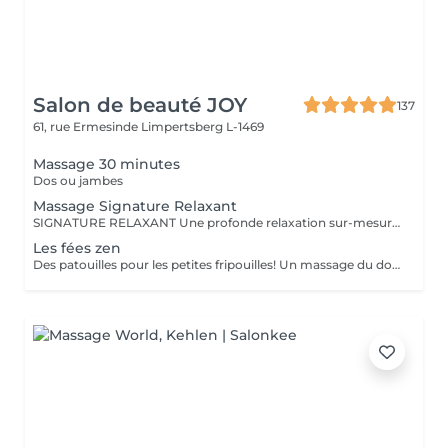
Salon de beauté JOY
137
61, rue Ermesinde
Limpertsberg L-1469
Massage 30 minutes
Dos ou jambes
Massage Signature Relaxant
SIGNATURE RELAXANT Une profonde relaxation sur-mesure avec ce massage signature réalisé avec les iconiques essences d'estime, huiles végétales 100% biologiques. Pour être profondément détendu.e. Inspiré du modelage californien, le massage signature relaxant associe les mouvements lents, fluides, enveloppants, harmonieux, qui enveloppent le corps dans sa globalité.
Les fées zen
Des patouilles pour les petites fripouilles! Un massage du dos , des bras, des mains . Une sensation de calme et d'apaisement , un temps pour soi pour déconnecter des tablettes et reconnecter avec son corps et son esprit.