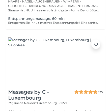
HAARE - NÄGEL - AUGENBRAUEN - WIMPERN -
GESICHTSBEHANDLUNG - MASSAGE - HAARENTFERNUNG
Strassen ist NUU in seiner vollständigsten Form. Der größte
Sal...
Entspannungsmassage, 60 min
Entsperren Sie Ihr ultimatives Entspannungsziel! Eine sanfte, sanfte Behandlung, die muskuläre Spannungen lindert, die Durchblutung erhöht und ein allgemeines Gefühl der Entspannung fördert. Vorteile einer entspannenden Massage: - verbessert den Schlaf - reduziert Stress - löst Muskelverspannungen Wie wird eine entspannende Massage durchgeführt? - Kopf und Nacken werden massiert - Schultern und Rücken werden massiert - Hände und Arme werden massiert - Füße und Beine werden massiert - Bauch wird massiert Altersbeschränkungen: es gibt keine Altersbeschränkungen für dieses Verfahren. Empfehlungen nach dem Verfahren: treiben Sie 2-3 Stunden nach dem Eingriff keinen Sport und machen Sie keine scharfen Bewegungen. Häufigkeit: 1-2 Mal pro Woche, insgesamt 10 Mal. Wiederholen Sie dies alle 3-6 Monate.
Massages by C -
335
Luxembourg
177, rue de Neudorf
Luxembourg L-2221