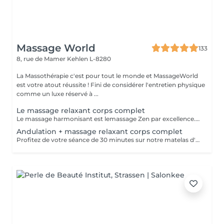
Massage World
133
8, rue de Mamer
Kehlen L-8280
La Massothérapie c'est pour tout le monde et MassageWorld
est votre atout réussite ! Fini de considérer l'entretien physique
comme un luxe réservé à ...
Le massage relaxant corps complet
Le massage harmonisant est lemassage Zen par excellence. Installez en vous, le calme, le bien-être, la détente corporelle et mentale. Entrez dans une nouvelle dimension, plus proche de vous, de votre corps et de votre esprit. Le massage harmonisant agit sur l'ensemble du corps, englobant les pieds, les jambes, le dos, le buste, les épaules, la nuque, le cuir chevelu et le visage. Nous rechercherons ensemble, l'unité et l'harmonie du corps et de l'esprit. Ce massage détente vous procurera une relaxation d'une rare profondeur.
Andulation + massage relaxant corps complet
Profitez de votre séance de 30 minutes sur notre matelas d'andulation pour une efficacité maximale de votre massage harmonisant. Propriétés du matelas d'andulation : stimulation du flux lymphatique, augmentation de la circulation sanguine, production énergétique cellulaire, activation des mécanismes de détente musculaire, refoulement des signaux douloureux.