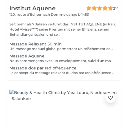
Institut Aquene
214
120, route d'Echternach
Dommeldange L-1453
Seit mehr als 7 Jahren verführt das INSTITUT AQUENE (in Parc
Hotel Alvisse****) seine Klienten mit seiner Effizienz, seinen
Behandlungsritualen und se...
Massage Relaxant 50 min
Un massage manuel global permettant un relâchement complet du corps
Massage Aquene
Nous commençons avec un enveloppement, suivi d'un massage unique. Ce massage, revitalisant et surtout énergisant.
Massage dos par radiofréquence
Le concept du massage relaxant du dos par radiofréquence proposé par NANNIC est une approche innovante qui allie détente profonde et soin technologique avancé. Grâce à l'utilisation de la radiofréquence, ce massage permet de chauffer en douceur les tissus cutanés et sous-cutanés, favorisant une relaxation musculaire optimale tout en stimulant la microcirculation. Cette méthode procure un double bénéfice: -Bien-être immédiat -Soin en profondeur Le massage relaxant du dos par radiofréquence NANNIC est idéal pour les personnes recherchant une expérience de détente haut de gamme associée aux bienfaits esthétiques visibles. C'est un véritable moment de soin holistique, à la fois apaisant pour l'esprit et régénérant pour le corps.