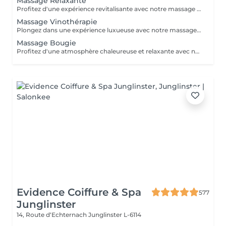
Massage Relaxante
Profitez d'une expérience revitalisante avec notre massage relaxant de 40, 60 ou 90 minutes. Nos esthéticiennes utiliseront des techniques douces pour soulager les tensions musculaires, procurant une sensation de tranquillité. Le temps de préparation et d'installation de la cliente est inclus dans la période choisie, garantissant que chaque minute soit consacrée à votre bien-être. Profitez de ce moment pour rajeunir corps et esprit.
Massage Vinothérapie
Plongez dans une expérience luxueuse avec notre massage Vinothérapie de 40, 60 ou 90 minutes. Nos Esthetcienne experts utiliseront des techniques spécifiques, combinant les bienfaits du raisin pour apaiser vos muscles et offrir une sensation de détente profonde. Le temps de préparation et d'installation de la cliente est inclus dans la durée sélectionnée, garantissant une expérience dédiée à votre bien-être. Laissez-vous emporter par ce moment de délice, revitalisant à la fois votre corps et votre esprit.
Massage Bougie
Profitez d'une atmosphère chaleureuse et relaxante avec notre massage aux bougies de 40, 60 ou 90 minutes. Nos esthéticiennes spécialisées intègrent des bougies parfumées pour créer une ambiance paisible tout en appliquant des techniques douces visant à soulager les tensions musculaires. Le temps de préparation et d'installation de la cliente est inclus dans la période choisie, garantissant que chaque minute soit dédiée à votre bien-être. Offrez-vous une expérience de rajeunissement du corps et de l'esprit dans ce cadre serein.
Evidence Coiffure & Spa
577
Junglinster
14, Route d‘Echternach
Junglinster L-6114