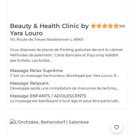
Beauty & Health Clinic by
188
Yara Louro
141, Route de Trèves
Niederanven L-6940
Vous disposez de places de Parking gratuites devant le cabinet.
Méthodes de paiement : Carte Bancaire et Payconiq Validité
des forfaits: Les forfait...
Massage Relax Suprême
C'est un massage harmonieux développé par Yara Louro, fruit de ses années d'expérience. Ce massage qui rassure le corps, l'esprit et l'âme, a été particulièrement développé pour fournir une relaxation totale des sens, vous transportant vers un état de bien-être parfait. Vous découvrirez tous ses secrets lors de votre séance.
Massage Relaxant
Développé après une compilation de manuvres de techniques millénaires. Avec des mouvements d'allongement profond basés sur des massages de diverses cultures, le Massage Relaxant méthode Renata France favorise l'équilibre entre le corps et l'esprit, soulage les douleurs musculaires et détend le corps dès la première séance. Cette technique procure une sensation immédiate de bien-être et de légèreté.
Massage ENFANTS / ADOLESCENTS
Le massage est bienfaisant à tout âge et peut être particulièrement utile à tous les stades du développement infantile. Stress, surstimulation, anxiété de performance, horaire chargé, pression et écrans omniprésents sont quelques-uns des nombreux défis des enfants. En conséquence les enfants ont besoin de déconnecter pour se calmer et se ressourcer le temps d'un massage. La massothérapeute réalise pour l'enfant un massage relaxant à l'huile de massage neutre. Le praticien se chargera de réaliser les techniques de massage appropriées pour l'enfant, afin qu'il ressente les sensations de bien-être adaptées à son âge. La présence d'un parent dans la salle durant tout le massage est évidemment possible. Le temps de massage est adapté à l'âge de l'enfant ou de l'adolescent.