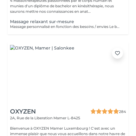
4 Massotherapeutes passionnées par le corps humain et
munies d'un diplôme de bachelor en kinésithérapie, nous
saurons mettre nos connaissances en anat...
Massage relaxant sur-mesure
Massage personnalisé en fonction des besoins / envies Le but de ce massage sera la détente et la relaxation, le rythme sera plutôt lent et la pression modérée
OXYZEN
284
2A, Rue de la Liberation
Mamer L-8425
Bienvenue à OXYZEN Mamer Luxembourg ! C'est avec un
immense plaisir que nous vous accueillons dans notre havre de