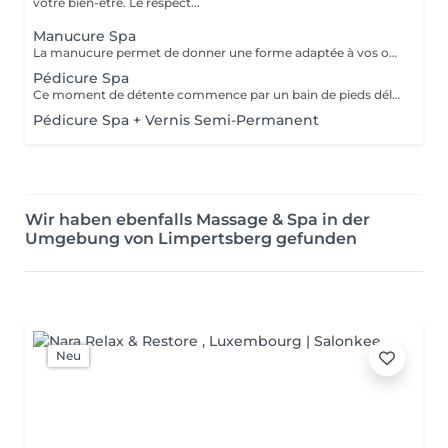
votre bien-être. Le respect...
Manucure Spa
La manucure permet de donner une forme adaptée à vos ongles grâce au limage. Elle permet aussi de nettoyer et d'embellir vos ongles et vos cuticules pour un rendu net et soigné. Version humide avec trempage et/ou sèche avec les différents embouts adaptés selon besoins. Un gommage exfoliant suivi d'un masque hydratant permettront de compléter ce moment de détente avec un petit massage des mains. Une finition de base transparente sera appliquée si vous le souhaitez.
Pédicure Spa
Ce moment de détente commence par un bain de pieds délassant. Ce soin permet de retrouver des pieds propres, doux et soignés. La pédicure Spa comprend l'entretien des ongles, le travail des cuticules et du contour de l'ongle ainsi que des callosités. Un gommage suivi d'un masque hydratant et d'un petit massage des pieds complètent cette prestation. Une base transparente pourra être appliquée en fin de soin si vous le souhaitez.
Pédicure Spa + Vernis Semi-Permanent
Wir haben ebenfalls Massage & Spa in der
Umgebung von Limpertsberg gefunden
Neu