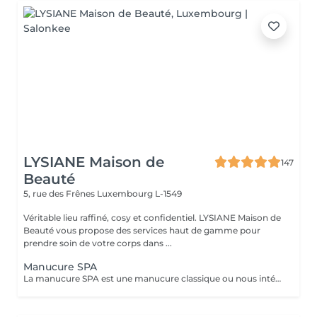
LYSIANE Maison de
147
Beauté
5, rue des Frênes
Luxembourg L-1549
Véritable lieu raffiné, cosy et confidentiel. LYSIANE Maison de
Beauté vous propose des services haut de gamme pour
prendre soin de votre corps dans ...
Manucure SPA
La manucure SPA est une manucure classique ou nous intégrons un gommage afin d'exfolier la peau pour la rendre plus douce avant d'appliquer un masque pour un soin profond. Aucun vernis ne sera appliqué à la fin du traitement.