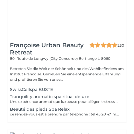
Françoise Urban Beauty
250
Retreat
80, Route de Longwy (City Concorde)
Bertrange L-8060
Betreten Sie die Welt der Schönheit und des Wohlbefindens am
Institut Francoise. Genießen Sie eine entspannende Erfahrung
und profitieren Sie von unse...
SwissCellspa BUSTE
Tranquility aromatic spa ritual deluxe
Une expérience aromatique luxueuse pour alléger le stress et la tension. Ce massage relaxera votre corps et votre esprit en profondeur. Il vous procurera un sentiment agréable de bien-être, de décontraction des muscles, une meilleure circulation sanguine, de l'hydratation et de la tonicité.
Beauté des pieds Spa Relax
ce rendez-vous est à prendre par téléphone : tel 45 20 47, merci