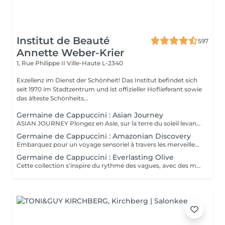
Institut de Beauté
597
Annette Weber-Krier
1, Rue Philippe II
Ville-Haute L-2340
Exzellenz im Dienst der Schönheit! Das Institut befindet sich
seit 1970 im Stadtzentrum und ist offizieller Hoflieferant sowie
das älteste Schönheits...
Germaine de Cappuccini : Asian Journey
ASIAN JOURNEY Plongez en Asie, sur la terre du soleil levant, où chaque détail est conçu pour offrir harmonie et équilibre grâce à des soins exclusifs qui capturent l'esprit zen des anciens rituels japonais, infusés avec l'essence culturelle et cérémonielle du thé. La collection présente un parfum neuro-scientifiquement prouvé qui favorise l'harmonie et l'équilibre entre le corps et l'esprit. Des notes lactées enveloppantes s'associent à des bois crémeux sophistiqués et à des fruits exotiques. ACTIMOOD PROGRAM® : WELLBEINGMATCHA RENEWAL EXFOLIATION POUR LE CORPS Rituel d'exfoliation conçu pour révéler une peau douce et radieuse. Une formule exclusive à effet antioxydant qui enveloppe le corps d'une étreinte nourrissante et transformatrice. La caresse de sa texture gel extraordinaire permet une exfoliation aussi efficace qu'agréable. SERENITY SANCTUARY MASSAGE CORPOREL Inspiré du Shiatsu, une technique millénaire originaire du Japon, ce massage à effet relaxant vise à harmoniser le rythme naturel du corps en travaillant les méridiens énergétiques. La texture douce du lait de massage facilite le traitement, garantissant une glisse douce et agréable, tout en vous plongeant dans une atmosphère de profonde sérénité. ZEN CEREMONY RITUEL Conçu pour harmoniser le corps et l'esprit, ce rituel corporel associe la préparation et le soin de la peau à la philosophie orientale de l'équilibre holistique. Inspiré par le travail des méridiens énergétiques, il favorise un sentiment de bien-être total et profond.
Germaine de Cappuccini : Amazonian Discovery
Embarquez pour un voyage sensoriel à travers les merveilles de l'Amérique du Sud, où chaque soin capture la richesse de ses paysages et vous invite à découvrir ses ingrédients exotiques, récoltés de manière durable. La collection présente un parfum neuro-scientifiquement prouvé qui aide à augmenter la sensation d'énergie avec une combinaison de fruits tropicaux épicés. ACTIMOOD PROGRAM® : ENERGY VIVID AWAKENING-SOIN VISAGE Inspirée des secrets de beauté de l'Amazonie, cette expérience sensorielle associe une sélection minutieuse d'ingrédients exotiques qui réveillent la vitalité du visage. Dès les premiers instants, le rituel cérémoniel oriente les sens vers un paradis de calme et de sérénité, de connexion avec la nature, tandis que la peau vibre et se transforme.BIENFAITS Soin de la peau, douceur et hydratation* intense. Rajeunissement et amélioration de la texture de la peau. Le soin apporte une sensation de calme et de détente qui combat le stress. VITALITY RENEWAL-EXFOLIATION CORPORELLE Rituel d'exfoliation conçu pour révéler une peau douce et radieuse. Grâce à une synergie d'ingrédients de la plus haute qualité combinée à une technique évocatrice, ce beurre à la texture fondante ne renouvelle pas seulement la peau, mais procure également une sensation de revitalisation de l'âme. BLOOM SENSATION-MASSAGE CORPOREL Inspiré du massage holistique et énergétique « Lomi Lomi », ce nectar à base gélifiée se transforme en une huile luxueuse au contact de la peau, idéale pour être travaillée avec les mains et les avant-bras tout en enveloppant les sens d'une aura de bien-être total. VIBRANT REBIRTH-RITUEL Conçu pour harmoniser le corps et l'esprit, ce rituel corporel offre une expérience complète de soin et de préparation de la peau. Grâce à l'énergie vibrante de la nature, il favorise un profond sentiment de renaissance et d'éveil d'une nouvelle vitalité de la peau. RAINFOREST HARMONY-RITUEL Inspirés par l'étreinte de la Terre Mère, les savoirs anciens se mêlent à des techniques innovantes, créant une mosaïque de soins qui enveloppent le corps et l'esprit. Un rituel transformateur qui associe un soin du visage revitalisant à un massage énergisant, garantissant une expérience d'harmonie et de bien-être.
Germaine de Cappuccini : Everlasting Olive
Cette collection s'inspire du rythme des vagues, avec des mouvements longs et fluides qui imitent le rythme de la mer touchant le rivage. Chaque mouvement s'adapte au corps dans des mouvements ondulants, créant une expérience sensorielle profonde qui : Réduit le stress et libère les tensions musculaires. L'apport en oxygène s'améliore et les tissus sont revitalisés.