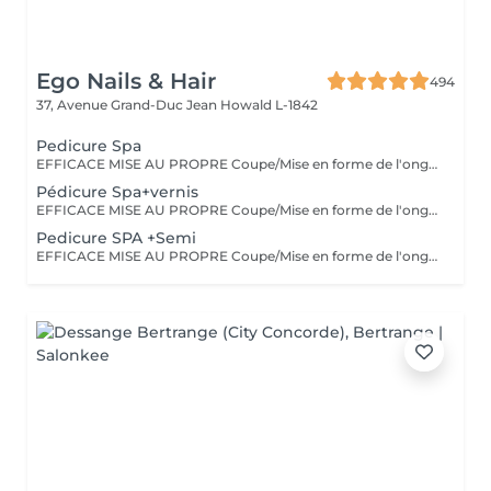
Ego Nails & Hair
494
37, Avenue Grand-Duc Jean
Howald L-1842
Pedicure Spa
EFFICACE MISE AU PROPRE Coupe/Mise en forme de l'ongle/retrait des cuticules/retrait des callosités/peeling/gommage/crème La pédicure classique est une pédicure simple complète et efficace elle est parfaite pour entretenir vos pieds tout au long de l'année.
Pédicure Spa+vernis
EFFICACE MISE AU PROPRE Coupe/Mise en forme de l'ongle/retrait des cuticules/retrait des callosités/peeling/gommage/crème La pédicure classique est une pédicure simple complète et efficace elle est parfaite pour entretenir vos pieds tout au long de l'année.
Pedicure SPA +Semi
EFFICACE MISE AU PROPRE Coupe/Mise en forme de l'ongle/retrait des cuticules/retrait des callosités/peeling/gommage/crème La pédicure classique est une pédicure simple complète et efficace elle est parfaite pour entretenir vos pieds tout au long de l'année.