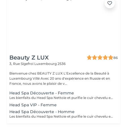
Beauty Z LUX
86
3, Rue Sigefroi
Luxembourg 2536
Bienvenue chez BEAUTY Z LUX L'Excellence de la Beauté à
Luxembourg Villé Avec 20 ans d'expérience en Russie et en
France, nous avons le plaisir de v...
Head Spa Découverte - Femme
Les bienfaits du Head Spa Nettoie et purifie le cuir chevelu en profondeur. Stimule la circulation sanguine et favorise la pousse des cheveux. Relâche les tensions du cuir chevelu, de la nuque et des épaules. Offre une relaxation profonde, réduit le stress et apaise l'esprit. Rend les cheveux plus brillants, légers et revitalisés. Résultat : un cuir chevelu sain, des cheveux éclatants et une sensation de bien-être total. Le soin commence par un diagnostic rapide du cuir chevelu afin de choisir les produits adaptés. Ensuite, vous vous installez confortablement, et un massage relaxant du cuir chevelu, de la nuque et des épaules est réalisé avec des gestes doux et apaisants. Un nettoyage en profondeur et une hydratation sont appliqués pour purifier et nourrir le cuir chevelu. Tout au long du soin, vous ressentez une détente totale, et à la fin vos cheveux sont légers, brillants et revitalisés. The Benefits of a Head Spa Deeply cleanses and purifies the scalp. Stimulates blood circulation and encourages healthy hair growth. Releases tension in the scalp, neck, and shoulders. Provides deep relaxation, reduces stress, and calms the mind. Leaves hair shinier, lighter, and revitalized. Result: a healthy scalp, radiant hair, and a complete sense of well-being. The treatment starts with a quick scalp analysis to select the right products for your needs. You then lie back comfortably while enjoying a relaxing massage of the scalp, neck, and shoulders with gentle, soothing movements. A deep cleansing and hydration ritual is applied to purify and nourish the scalp. Throughout the session, you experience total relaxation, and afterwards your hair feels light, shiny, and revitalized.
Head Spa VIP - Femme
Head Spa Découverte - Homme
Les bienfaits du Head Spa Nettoie et purifie le cuir chevelu en profondeur.Stimule la circulation sanguine et favorise la pousse des cheveux. Relâche les tensions du cuir chevelu, de la nuque et des épaules. Offre une relaxation profonde, réduit le stress et apaise l'esprit. Rend les cheveux plus brillants, légers et revitalisés. Résultat : un cuir chevelu sain, des cheveux éclatants et une sensation de bien-être total. Le soin commence par un diagnostic rapide du cuir chevelu afin de choisir les produits adaptés. Ensuite, vous vous installez confortablement, et un massage relaxant du cuir chevelu, de la nuque et des épaules est réalisé avec des gestes doux et apaisants. Un nettoyage en profondeur et une hydratation sont appliqués pour purifier et nourrir le cuir chevelu. Tout au long du soin, vous ressentez une détente totale, et à la fin vos cheveux sont légers, brillants et revitalisés. The Benefits of a Head Spa Deeply cleanses and purifies the scalp. Stimulates blood circulation and encourages healthy hair growth. Releases tension in the scalp, neck, and shoulders. Provides deep relaxation, reduces stress, and calms the mind. Leaves hair shinier, lighter, and revitalized. Result: a healthy scalp, radiant hair, and a complete sense of well-being. The treatment starts with a quick scalp analysis to select the right products for your needs. You then lie back comfortably while enjoying a relaxing massage of the scalp, neck, and shoulders with gentle, soothing movements. A deep cleansing and hydration ritual is applied to purify and nourish the scalp. Throughout the session, you experience total relaxation, and afterwards your hair feels light, shiny, and revitalized.