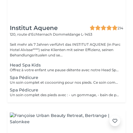
Institut Aquene
214
120, route d'Echternach
Dommeldange L-1453
Seit mehr als 7 Jahren verführt das INSTITUT AQUENE (in Parc
Hotel Alvisse****) seine Klienten mit seiner Effizienz, seinen
Behandlungsritualen und se...
Head Spa Kids
Offrez à votre enfant une pause détente avec notre Head Spa Kids, un soin de 30 min spécialement conçu pour les jeunes de 10 à 13 ans. Ce rituel doux et apaisant prend soin de leur cuir chevelu tout en leur offrant un moment de relaxation adapté à leur âge. Ce soin comprend - Nettoyage délicat: Un lavage doux adapté aux cheveux et cuir chevelu des enfants. - Massage relaxant: Une gestuelle apaisante pour favoriser la détente et stimuler la microcirculation. - Hydratation légère: des produits respectueux, spécialement choisis pour nourrir et protéger leurs cheveux. Un sèche cheveux et des brosses sont mis à sa disposition pour que votre enfant ne sorte pas avec la tête mouillée
Spa Pédicure
Un soin complet et cocooning pour nos pieds. Ce soin comprend: - Un gommage - Une pédicure afin de soigner les ongles et les callosités des pieds - un massage (plus long que dans nos simple prestations de pédicure)
Spa Pédicure
Un soin complet des pieds avec : - un gommage, - bain de pieds, - pédicure pour le soin des ongles et traitement des peaux - d'un massage des pieds.