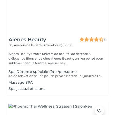
Alenes Beauty
51
50, Avenue de la Gare
Luxembourg L-1610
Alenes Beauty : Votre univers de beauté, de détente &
d'élégance Bienvenue chez Alenes Beauty, un lieu pensé pour
sublimer chaque femme, apaiser l'es...
Spa Détente spéciale fête /personne
4h de relaxation sauna jacuzzi privé à l'intérieur+ jacuzzi à l'extérieur +terrasse avec brasero+ gommage corps + massage relaxant + repas (max 10 pers.) prix par pers. Spécial pour anniversaire, enterrement de vie de jeunes filles, familial ex...
Massage SPA
Spa jaccuzi et sauna