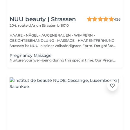
NUU beauty | Strassen
426
204, route d'Arlon
Strassen L-8010
HAARE - NÄGEL - AUGENBRAUEN - WIMPERN -
GESICHTSBEHANDLUNG - MASSAGE - HAARENTFERNUNG
Strassen ist NUU in seiner vollständigsten Form. Der größte
Sal...
Pregnancy Massage
Nurture your well-being during this special time. Our Pregnancy Massage is a gentle, relaxing treatment designed to reduce muscle tension, improve circulation, and ease discomfort commonly experienced during pregnancy. Soft, flowing techniques and comfortable side-lying positioning provide deep relaxation without placing pressure on the abdomen. Hypoallergenic, unscented oils are used to care for sensitive skin and maintain comfort throughout the session. This massage helps relieve tension in the lower back and shoulders, reduces swelling and heaviness in the legs, improves overall circulation, and promotes a sense of ease and balance in the body. This treatment is performed only with the approval of your doctor.