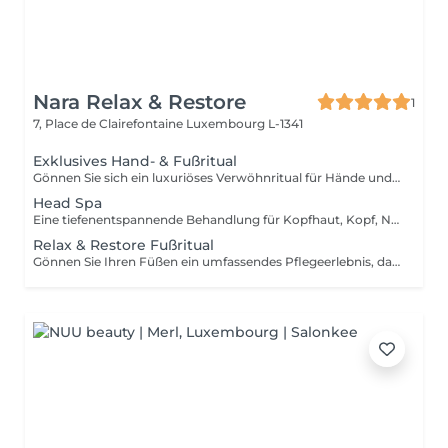
Nara Relax & Restore
1
7, Place de Clairefontaine
Luxembourg L-1341
Exklusives Hand- & Fußritual
Gönnen Sie sich ein luxuriöses Verwöhnritual für Hände und Füße, das die Haut pflegt, geschmeidig macht und für ein rundum entspanntes Wohlgefühl sorgt. Fußbehandlung (45 Min.) Fußbad Fußpeeling Fußmassage Warme Paraffinbehandlung Handbehandlung (30 Min.) Handpeeling Handmassage Warme Paraffinbehandlung Diese exklusive Behandlung kombiniert Peeling, Massage und die wohltuende Wärme von Paraffin, um die Haut intensiv zu pflegen, trockene Stellen zu revitalisieren und Händen sowie Füßen neue Geschmeidigkeit zu verleihen.
Head Spa
Eine tiefenentspannende Behandlung für Kopfhaut, Kopf, Nacken und allgemeines Wohlbefinden. Sanfte Massagetechniken helfen dabei, Verspannungen zu lösen, die Durchblutung anzuregen und ein angenehmes Gefühl von Entspannung zu fördern, während Kopfhaut und Haare gepflegt werden. Die Behandlung umfasst eine entspannende Kopfhautmassage, eine Haarwäsche sowie das anschließende Föhnen der Haare. Ideal zum Stressabbau, zur Entspannung und für einen wohltuenden Wellness-Moment.
Relax & Restore Fußritual
Gönnen Sie Ihren Füßen ein umfassendes Pflegeerlebnis, das Frische, Geschmeidigkeit und Komfort vereint. Die Behandlung kombiniert ein entspannendes Fußbad, ein Peeling, eine pflegende Maske, eine Paraffinbehandlung und eine wohltuende Fußmassage, um müde Füße zu revitalisieren und die Haut geschmeidig zu pflegen. Ideal für beanspruchte Füße, die besondere Aufmerksamkeit verdienen.