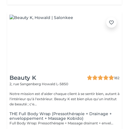
Beauty K
182
2, rue Sangenberg
Howald L-5850
Notre mission est d'aider chaque client à se sentir bien, autant à
l'intérieur qu'à l'extérieur. Beauty K est bien plus qu'un institut
de beauté ; c'e...
THE Full Body Wrap (Pressothérapie + Drainage +
enveloppement + Massage Kobido)
Full Body Wrap: Pressothérapie + Massage drainant + enveloppement + Massage facial Kobido: Le soin Full Body Wrap offre une expérience de bien-être intégrale, combinant les techniques de Massage Drainant, d'Enveloppement Corporel, de Pressothérapie, et de Massage Facial Kobido. Ce parcours complet est idéal pour ceux qui cherchent à revitaliser leur corps et visage tout en bénéficiant d'une relaxation profonde et d'un traitement esthétique et détoxifiant. Déroulement du Soin : 1. Massage Drainant : Le soin commence par un massage drainant qui stimule la circulation lymphatique, aide à réduire la rétention d'eau et prépare le corps pour l'enveloppement. Ce massage cible les zones susceptibles d'accumuler des toxines, facilitant leur élimination. 2. Enveloppement Corporel : Après le massage, un enveloppement corporel à base d'actifs naturels tels que des algues, de la boue ou de l'argile est appliqué. Cet enveloppement aide à infuser la peau de nutriments essentiels et intensifie la détoxification. 3. Sauna Japonais : Le client passe ensuite dans la pressothérapie où la chaleur favorise une transpiration profonde, amplifiant l'effet des actifs de l'enveloppement tout en stimulant le système lymphatique et circulatoire. 4. Massage Facial Kobido (45 minutes) : Pour conclure le soin, un massage facial Kobido est pratiqué, durant lequel des techniques traditionnelles japonaises sont utilisées pour stimuler et rajeunir la peau du visage. Ce massage est réputé pour ses effets liftants et ses bienfaits sur la qualité de la peau, procurant éclat et fermeté. Bienfaits du Full Body Wrap : Détoxification Intensive : La combinaison du massage, de l'enveloppement et de la pressothérapie offre une purification en profondeur, aidant à éliminer les toxines accumulées dans le corps. Amélioration de la Circulation : Le massage drainant et la chaleur de la pressothérapie stimulent la circulation sanguine et lymphatique, favorisant une meilleure santé générale et une réduction de la cellulite. Effet Raffermissant et Tonifiant : L'enveloppement et la pressothérapie aident à tonifier et raffermir la peau, tandis que le Kobido cible les signes de vieillissement du visage, apportant un effet anti-âge naturel. Relaxation Profonde : Chaque étape du soin est conçue pour relaxer profondément, réduisant le stress et améliorant la qualité du sommeil. Ce soin est parfait pour ceux qui cherchent un traitement complet du corps et du visage, offrant des résultats visibles et une expérience de détente profonde.