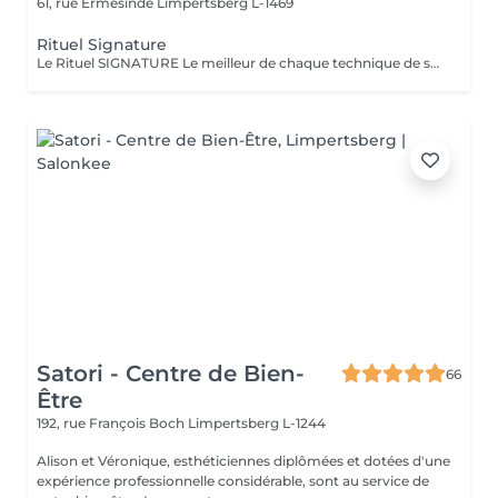
61, rue Ermesinde
Limpertsberg L-1469
Rituel Signature
Le Rituel SIGNATURE Le meilleur de chaque technique de soin pour apporter un profond bien-être à l'ensemble du corps. Textures et fragrances personnalisées, un soin façonné sur-mesure. Le rituel signature est un soin très complet qui apporte à la peau une hydratation intense grâce au gommage modelant, associé à un large choix d'essences d'estime utilisé lors d'un modelage relaxant aux mouvements lents, fluides, enveloppants et harmonieux. Il procure une détente profonde et surtout une harmonisation globale de tout l'être.
Satori - Centre de Bien-
66
Être
192, rue François Boch
Limpertsberg L-1244
Alison et Véronique, esthéticiennes diplômées et dotées d'une
expérience professionnelle considérable, sont au service de