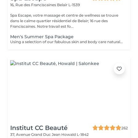
16, Rue des Franciscaines
Belair L-1539
Spa Escape, votre massage et centre de wellness se trouve
dans le calme quartier résidentiel de Belair; 16 rue des
Franciscaines. Notre travail est fo...
Men's Summer Spa Package
Using a selection of our fabulous skin and body care natural and organic products, we provide you with a Kanzu foot bath and massage while you sip on a thyme and cucumber Sparkling Water concoction (optional). Then feel the tension and stress melt away from your face, neck, shoulders and scalp as you lay back and experience an upper body massage followed by an intoxicating, hot-towel face treatment ending with a calming hair and scalp massage.
Institut CC Beauté
262
37, Avenue Grand Duc Jean
Howald L-1842