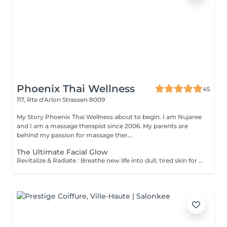
Phoenix Thai Wellness
45
117, Rte d'Arlon
Strassen 8009
My Story Phoenix Thai Wellness about to begin. I am Nujaree
and I am a massage therapist since 2006. My parents are
behind my passion for massage ther...
The Ultimate Facial Glow
Revitalize & Radiate : Breathe new life into dull, tired skin for a fresh, luminous glow. Instant Glass-Skin Finish : Achieve a deeply hydrated, plump, and beautifully smooth complexion. Universally Gentle : A gentle wellness experience perfectly calibrated for every skin type, even the most sensitive.