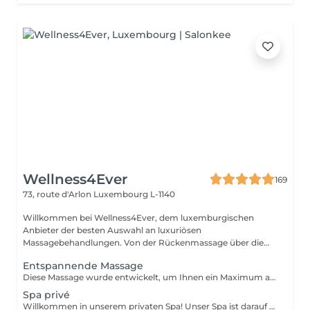
Wellness4Ever
169
73, route d'Arlon
Luxembourg L-1140
Willkommen bei Wellness4Ever, dem luxemburgischen
Anbieter der besten Auswahl an luxuriösen
Massagebehandlungen. Von der Rückenmassage über die
Kerzen...
Entspannende Massage
Diese Massage wurde entwickelt, um Ihnen ein Maximum an Entspannung zu bieten. Sie löst Verspannungen, verbessert die Durchblutung und durchflutet Ihren Körper mit Ruhe und Gelassenheit.
Spa privé
Willkommen in unserem privaten Spa! Unser Spa ist darauf ausgerichtet, Ihnen ein entspannendes und verjüngendes Erlebnis zu bieten. Ihr Paket beinhaltet: Hammam: Unser traditionelles türkisches Bad wird Ihnen ein erfrischendes und belebendes Gefühl geben. Die dampfige Umgebung ist ideal zum Entspannen und Entgiften Ihrer Haut. Sauna: Unsere Sauna hilft Ihnen, alle Giftstoffe aus Ihrem Körper zu schwitzen und Muskelverspannungen zu lösen. Whirlpool: Unser geräumiger Whirlpool ist der perfekte Ort, um sich zu entspannen und im warmen, sprudelnden Wasser zu baden. Handtücher: Wir stellen Ihnen hochwertige Handtücher zur Verfügung, damit Sie sich während Ihres Besuchs wohl fühlen. Gereinigtes Wasser mit Früchten: Bleiben Sie hydriert mit unserem gereinigten Wasser, das mit frischen Früchten angereichert ist. Eine Flasche Champagner: Nippen Sie an einer kostenlosen Flasche Champagner, während Sie in unserem Spa entspannen. Zwei einstündige Massagen: Unsere erfahrenen Massagetherapeuten bieten Ihnen eine wohltuende Massage, die alle Verspannungen löst und Sie völlig entspannt zurücklässt. Unser privates Spa ist der perfekte Ort, um dem Alltagsstress zu entfliehen und sich die dringend benötigte Verwöhnung zu gönnen. Wir sorgen dafür, dass Ihr Besuch zu einem unvergesslichen Erlebnis wird. Für weitere Informationen und / oder Buchungen können Sie uns gerne kontaktieren: infowellness4ever@gmail.com