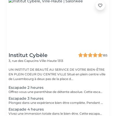
Institut Cybèle
185
3, rue des Capucins
Ville-Haute 1313
UN INSTITUT DE BEAUTÉ AU SERVICE DE VOTRE BIEN-ÊTRE
EN PLEIN COEUR DU CENTRE VILLE Situé en plein centre ville
de Luxembourg à deux pas de la place d...
Escapade 2 heures
Offrez-vous une parenthèse de détente absolue. Cette escapade de 2 heures est idéale pour relâcher les tensions, se ressourcer et s'accorder un moment de bien-être hors du temps. Une pause parfaite pour le corps et l'esprit. Gommage au sable noir du corps, aux effluves boisées d'encens, de feuilles de verveine séchées et citron vert. Massage relaxant du corps à l'huile chaude aux notes ambrées et vanillées. Soin visage coup d'éclat
Escapade 3 heures
Plongez dans une expérience bien-être complète. Pendant 3 heures, laissez-vous envelopper par une atmosphère apaisante, pensée pour une relaxation profonde et durable. Le parfait équilibre entre lâcher-prise, soin et évasion. Gommage du corps gommage hindou aux effluves sucrés d'amande et de pistache. Enveloppement traditionnel du corps au curcuma et santal qui rendra un éclat à votre peau et la laissera douce comme de la soie. Soin visage nourrissant et régénérant à l'huile d'argan Le chois des produits utilisés peuvent être modifiés en fonction des saisons et des goûts de chacun.
Escapade 4 heures
Vivez une immersion totale dans le bien-être. Cette escapade de 4 heures vous invite à un voyage sensoriel d'exception, dédié à la détente intense, au ressourcement et au plaisir de prendre du temps pour soi. Une expérience luxueuse et inoubliable. Gommage reminéralisant au sel de la mer morte Enveloppement réparateur intense au beurre d'arganier Massage complet aux huiles chaudes des pieds à la tête Soin visage oxygénant et nourrissant Manucure et pédicure Ls produits utilisés peuvent varier en fonction des saisons ou des goûts de chacun.