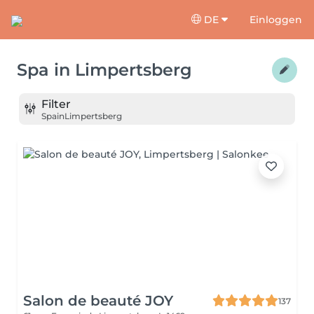
DE
Einloggen
Spa
in
Limpertsberg
Filter
Spa
in
Limpertsberg
Salon de beauté JOY
137