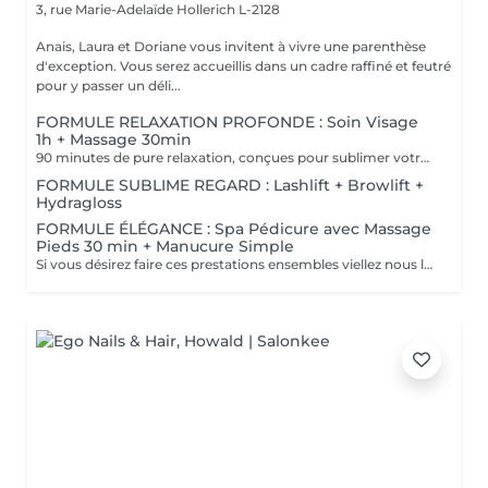
3, rue Marie-Adelaïde
Hollerich L-2128
Anais, Laura et Doriane vous invitent à vivre une parenthèse
d'exception. Vous serez accueillis dans un cadre raffiné et feutré
pour y passer un déli...
FORMULE RELAXATION PROFONDE : Soin Visage
1h + Massage 30min
90 minutes de pure relaxation, conçues pour sublimer votre peau tout en relâchant les tensions du corps. Une Tisane détox vous sera offerte pour prolonger cet instant de douceur.
FORMULE SUBLIME REGARD : Lashlift + Browlift +
Hydragloss
FORMULE ÉLÉGANCE : Spa Pédicure avec Massage
Pieds 30 min + Manucure Simple
Si vous désirez faire ces prestations ensembles viellez nous le préciser en note lors de votre réservation. Un supplément vous sera demander si vous souhaiter un vernis simple ou semi-permanent.