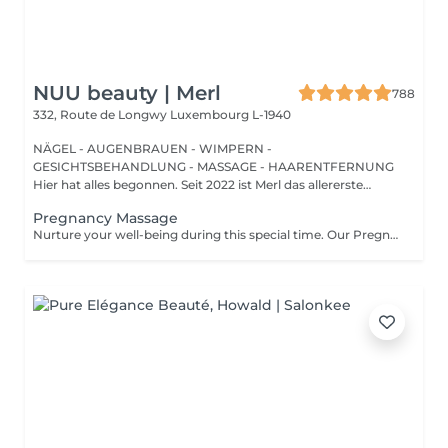
NUU beauty | Merl
788
332, Route de Longwy
Luxembourg L-1940
NÄGEL - AUGENBRAUEN - WIMPERN -
GESICHTSBEHANDLUNG - MASSAGE - HAARENTFERNUNG
Hier hat alles begonnen. Seit 2022 ist Merl das allererste
Zuhause der ...
Pregnancy Massage
Nurture your well-being during this special time. Our Pregnancy Massage is a gentle, relaxing treatment designed to reduce muscle tension, improve circulation, and ease discomfort commonly experienced during pregnancy. Soft, flowing techniques and comfortable side-lying positioning provide deep relaxation without placing pressure on the abdomen. Hypoallergenic, unscented oils are used to care for sensitive skin and maintain comfort throughout the session. This massage helps relieve tension in the lower back and shoulders, reduces swelling and heaviness in the legs, improves overall circulation, and promotes a sense of ease and balance in the body. This treatment is performed only with the approval of your doctor.