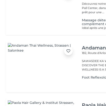
Découvrez notre i
Pall Center, dan
prêt pour une ...
Massage déten
complément d
Andaman 
182, Route d'Arl
SAWASDEE KA 
DISCOVER THE 
WELLNESS IS A
RANGE...
Foot Reflexol
Paola Hair