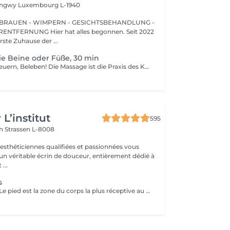
Longwy
Luxembourg L-1940
BRAUEN - WIMPERN - GESICHTSBEHANDLUNG -
 hat alles begonnen. Seit 2022
erste Zuhause der ...
ie Beine oder Füße, 30 min
Entspannen, Erneuern, Beleben! Die Massage ist die Praxis des Knetens oder Manipulierens der Muskeln und anderer Weichteile einer Person, um Stress zu reduzieren, Muskelschmerzen zu lindern, die Entspannung zu fördern und die Funktion des Immunsystems zu verbessern. Vorteile einer Bein - oder Fußmassage: - reduziert Stress - entspannend - verbessert die Durchblutung - verbessert das Immunsystem des Körpers Wie wird eine Bein- oder Fußmassage durchgeführt? - Füße und Beine werden massiert Altersbeschränkungen: es gibt keine Altersbeschränkungen für dieses Verfahren. Empfehlungen nach dem Eingriff: nach dem Eingriff 2-3 Stunden keinen Sport und plötzliche Bewegungen machen. Frequenz: 1-2 Mal pro Woche, insgesamt 10 Mal. Wiederholen Sie den Eingriff alle 3-6 Monate.
L’institut
595
on
Strassen L-8008
 esthéticiennes qualifiées et passionnées vous
 un véritable écrin de douceur, entièrement dédié à
...
s
Le saviez-vous ? Le pied est la zone du corps la plus réceptive au massage. Nous n'y pensons pas assez mais les pieds sont une partie très importante du corps et nécessitent un soin tout particulier ! Supportant toute la charge pondérale ainsi que les agressions extérieures telles que le temps, les chaussures trop serrées, à talons ou simplement le fait de marcher toute la journée, nos pieds sont fortement sollicités ! Les massages des pieds sont donc conseillés et très favorables à notre bien-être général !