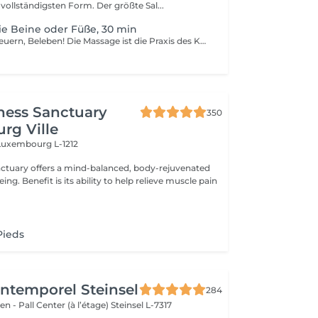
 vollständigsten Form. Der größte Sal...
ie Beine oder Füße, 30 min
Entspannen, Erneuern, Beleben! Die Massage ist die Praxis des Knetens oder Manipulierens der Muskeln und anderer Weichteile einer Person, um Stress zu reduzieren, Muskelschmerzen zu lindern, die Entspannung zu fördern und die Funktion des Immunsystems zu verbessern. Vorteile einer Bein - oder Fußmassage: - reduziert Stress - entspannend - verbessert die Durchblutung - verbessert das Immunsystem des Körpers Wie wird eine Bein- oder Fußmassage durchgeführt? - Füße und Beine werden massiert Altersbeschränkungen: es gibt keine Altersbeschränkungen für dieses Verfahren. Empfehlungen nach dem Eingriff: nach dem Eingriff 2-3 Stunden keinen Sport und plötzliche Bewegungen machen. Frequenz: 1-2 Mal pro Woche, insgesamt 10 Mal. Wiederholen Sie den Eingriff alle 3-6 Monate.
ness Sanctuary
350
rg Ville
Luxembourg L-1212
nctuary offers a mind-balanced, body-rejuvenated
elieve muscle pain
Pieds
'Intemporel Steinsel
284
en - Pall Center (à l’étage)
Steinsel L-7317