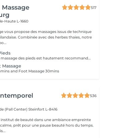
i Massage
517
urg
lle-Haute L-1660
ge vous propose des massages issus de technique
aïlandaise. Combinée avec des herbes thaïes, notre
o...
Pieds
- 60 minutes - Le massage des pieds est hautement recommandé pour ceux qui ont les pieds et les jambes fatiguées. Soulage le stress et stimule la circulation du corps, des maux tels que la fatigue, les niveaux de basse énergie, les pointes de douleurs peuvent être aussi soulagés par des points de pressions.
t Massage
5mins and Foot Massage 30mins
'Intemporel
536
e (Pall Center)
Steinfort L-8416
 institut de beauté dans une ambiance empreinte
e calme, prêt pour une pause beauté hors du temps.
s...