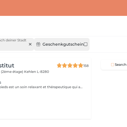
ch deiner Stadt
Geschenkgutschein
titut
Search
158
 (2ème étage)
Kehlen L-8280
s
Le massage des pieds est un soin relaxant et thérapeutique qui apporte de nombreux bienfaits tant pour le corps que pour l'esprit. En stimulant des points spécifiques sur les pieds, il aide à réduire les tensions et améliore la circulation sanguine.