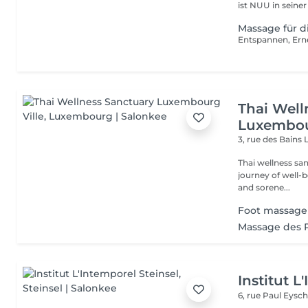
ist NUU in seiner
Massage für d
Thai Well
Luxembou
3, rue des Bains
Thai wellness sa
journey of well-being. Benefit is its ability to help r
and sorene...
Foot massage
Massage des 
Institut L
6, rue Paul Eysch