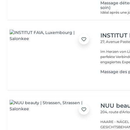
Massage déte
soin)
INSTITUT
27, Avenue Past
Im Herzen von Li
perfekte Verbindu
engagiertes Expe
Massage des 
NUU beaut
204, route d'Arl
HAARE - NÄGEL
GESICHTSBEHANDL