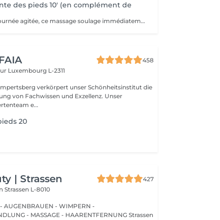
nte des pieds 10' (en complément de
Idéal après une journée agitée, ce massage soulage immédiatement vos pieds. Pourquoi ne pas profiter d'un massage des pieds pendant votre pose masque?
 FAIA
458
eur
Luxembourg L-2311
mpertsberg verkörpert unser Schönheitsinstitut die
ng von Fachwissen und Exzellenz. Unser
rtenteam e...
pieds 20
y | Strassen
427
on
Strassen L-8010
 - AUGENBRAUEN - WIMPERN -
UNG - MASSAGE - HAARENTFERNUNG Strassen