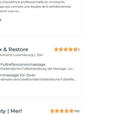
s d'existence professionnelle en constante
 spa qui compte une équipe de 5 esthéticiennes
dont une na...
s
x & Restore
3
efontaine
Luxembourg L-1341
e Fußreflexzonenmassage
Eine traditionelle thailändische Fußbehandlung, die Massage- und Drucktechniken an Füßen und Unterschenkeln kombiniert. Diese entspannende Anwendung hilft, müde Füße zu entlasten, die Durchblutung anzuregen, Stress abzubauen und ein angenehmes Gefühl von Ausgeglichenheit und Wohlbefinden zu fördern.
enmassage für Zwei
Genießen Sie gemeinsam eine traditionelle thailändische Fußreflexzonenmassage. Durch gezielte Drucktechniken an Füßen und Unterschenkeln hilft diese entspannende Behandlung dabei, müde Füße zu entlasten, die Durchblutung anzuregen und ein angenehmes Gefühl von Ausgeglichenheit und Wohlbefinden zu fördern.
y | Merl
788