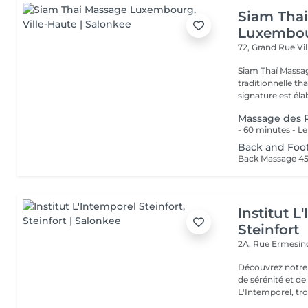
Siam Tha
Luxembo
72, Grand Rue
Vi
Siam Thaï Massa
traditionnelle th
signature est élab
Massage des 
Back and Foo
Back Massage 4
Institut L
Steinfort
2A, Rue Ermesind
Découvrez notre
de sérénité et d
L'Intemporel, troi