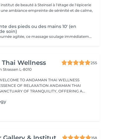
nstitut de beauté à Steinsel à l'étage de l'épicerie
s une ambiance empreinte de sérénité et de calme,
te des pieds ou des mains 10' (en
e soin)
Idéal après une journée agitée, ce massage soulage immédiatement vos pieds. Pourquoi ne pas profiter d'un massage des pieds pendant votre pose masque? Uniquement en complément d'un soin du visage.
Thai Wellness
255
on
Strassen L-8010
WELCOME TO ANDAMAN THAI WELLNESS
ESSENCE OF RELAXATION ANDAMAN THAI
 SANCTUARY OF TRANQUILITY, OFFERING A
ogy
 Gallery & Institut
158