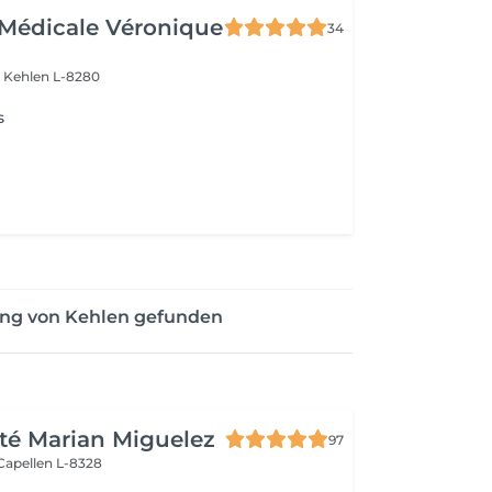
Médicale Véronique
34
r
Kehlen L-8280
s
ung von Kehlen gefunden
té Marian Miguelez
97
Capellen L-8328