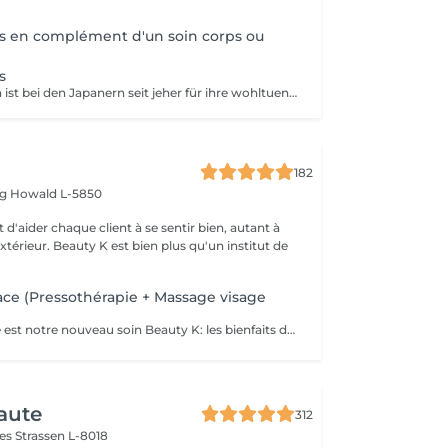
s en complément d'un soin corps ou
s
Die Infrarotsauna ist bei den Japanern seit jeher für ihre wohltuende und entgiftende Wirkung bekannt. Ausgestattet mit der Carbon-Technologie besteht der Sauna Dôme aus einer Matratze und zwei Kuppeln, die lange Infrarotstrahlen aussenden. Die integrierten Steine, Mineralien verstärken die Wirkung von Infrarot (+300 Steine). Detox-Schlankheit: Verlust von bis zu 600 Kalorien pro Sitzung starkes Schwitzen Verbesserung der Hautqualität durchschnittlicher Verlust von -4,4 cm** Bauchumfang -18 % Bauchfett** nach 20 Sitzungen Entspannung/Stress/Schlaf -7,2 % Cortisol* im Blut (Stresshormon) -Reduzierung des wahrgenommenen Stresses um -20,7 %* -Muskelentspannung und Erholung nach dem Training: -30,7 %* der Schmerzen ENTGIFTUNG: Reinigung der Haut und des Körpers Beseitigung von Giftstoffen und Schwermetallen: -10,5 %* Blei im Körper BRAUNER TURMALIN-Stein: Stärkung des Körpers Negative Ionen Schwermetallentgiftung Vitalität JADE-Stein: Entspannende und reinigende Wirkung Reinigung Entspannung Zellgleichgewicht Schwarzer Germaniumstein: Zellregenerator entgiftend beruhigt stärkt das Immunsystem
182
rg
Howald L-5850
 d'aider chaque client à se sentir bien, autant à
'extérieur. Beauty K est bien plus qu'un institut de
ce (Pressothérapie + Massage visage
THE Body & Face est notre nouveau soin Beauty K: les bienfaits de la Pressothérapie associé au massage japonais ancestrale: Le Soin Kobido Le soin Body & Face combine une session de Pressothérapie avec un Soin Kobido complet pour un traitement revitalisant et rajeunissant de la peau du visage et du corps. Ce soin d'une durée de 1 heure et 15 minutes est idéal pour ceux qui cherchent à détendre leur corps tout en bénéficiant d'un soin facial approfondi. Déroulement du Soin : 1. Pressothérapie (45minutes) : Commencez par une session relaxante de pressothérapie, qui aide à détendre les muscles, éliminer les toxines, activer le système lymphatique et la circulation sanguine. 2. Soin Kobido Nettoyage et Gommage : Un nettoyage profond suivi d'un gommage pour éliminer les cellules mortes et purifier la peau. Massage Kobido : Un massage facial traditionnel japonais qui stimule la circulation sanguine et lymphatique, tonifie les muscles faciaux, et offre un effet liftant naturel. Masque : Application d'un masque adapté à votre type de peau pour nourrir, hydrater et revitaliser. Bienfaits du Soin Body & Face : Relaxation Profonde : La pressothérapie détend le corps et apaise l'esprit, réduisant ainsi le stress et la fatigue. Effet Anti-Âge et Raffermissant : Le massage Kobido aide à réduire les signes de vieillissement, à raffermir la peau et à améliorer son élasticité. Ce soin est une excellente manière de combiner les bienfaits de la pressothérapie avec les techniques de soin facial avancées pour une expérience de beauté et de bien-être complète.
aute
312
mes
Strassen L-8018