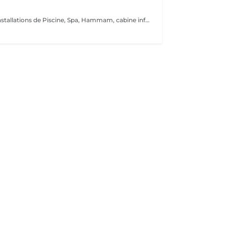
Découvrez nos installations de Piscine, Spa, Hammam, cabine infrarouge, de la toute dernière génération que nous avons sélectionnés qualitativement tant ce projet nous tient à coeur.