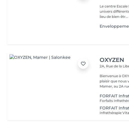
Le centre Escale
univers différents. A l'étage, profitez d'une atmosphère rela
lieu de bien-êtr...
Enveloppemen
OXYZEN
2A, Rue de la Lib
Bienvenue à OXYZEN Mam
plaisir que nous 
Mamer, au 2A rue 
FORFAIT Infra
FORFAIT Infra