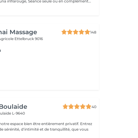
Accès à notre Sauna infrarouge, Séance seule ou en complément d'un soin. 20 Minutes de sauna+ Accès douche. Pensez à ramener votre serviette pour la séance. ATTENTION le sauna comporte des contres indications veillez à vous renseigner en cas de doutes.
hai Massage
148
 Agricole
Ettelbruck 9016
a
Boulaide
40
ulaide L-9640
re espace bien être entièrement privatif. Entrez
e sérénité, d'intimité et de tranquillité, que vous