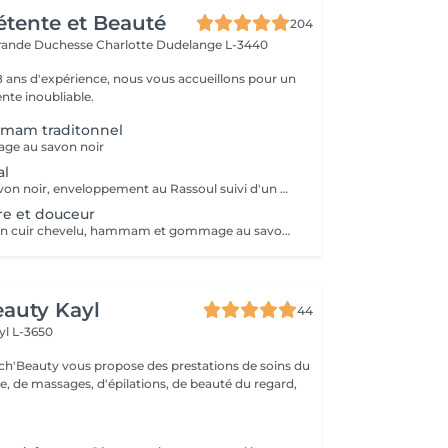
Détente et Beauté
204
rande Duchesse Charlotte
Dudelange L-3440
18 ans d'expérience, nous vous accueillons pour un
te inoubliable.
mmam traditonnel
ge au savon noir
al
Gommage au savon noir, enveloppement au Rassoul suivi d'un massage relaxant
tre et douceur
Soin visage et soin cuir chevelu, hammam et gommage au savon noir suivi d'un massage relaxant
auty Kayl
44
yl L-3650
ch'Beauty vous propose des prestations de soins du
e, de massages, d'épilations, de beauté du regard,