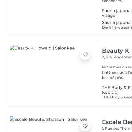
Schönheits...
Sauna japonai
visage
Sauna japonai
Beauty K
2, rue Sangenbe
Notre mission est
l'intérieur qu'à l
beauté ; c'e...
THE Body & Fa
Kobido)
Escale Be
1, Rue des Ther