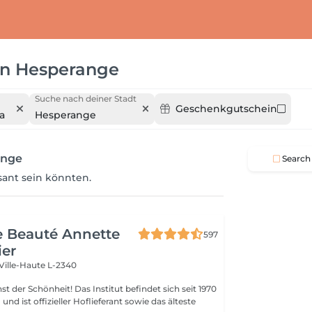
in
Hesperange
Suche nach deiner Stadt
Geschenkgutschein
a
Hesperange
ange
Search
ssant sein könnten.
de Beauté Annette
597
ier
Ville-Haute L-2340
 Das Institut befindet sich seit 1970
nd ist offizieller Hoflieferant sowie das älteste