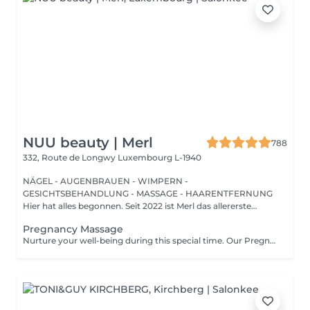
NUU beauty | Merl
788
332, Route de Longwy
Luxembourg L-1940
NÄGEL - AUGENBRAUEN - WIMPERN -
GESICHTSBEHANDLUNG - MASSAGE - HAARENTFERNUNG
Hier hat alles begonnen. Seit 2022 ist Merl das allererste
Zuhause der ...
Pregnancy Massage
Nurture your well-being during this special time. Our Pregnancy Massage is a gentle, relaxing treatment designed to reduce muscle tension, improve circulation, and ease discomfort commonly experienced during pregnancy. Soft, flowing techniques and comfortable side-lying positioning provide deep relaxation without placing pressure on the abdomen. Hypoallergenic, unscented oils are used to care for sensitive skin and maintain comfort throughout the session. This massage helps relieve tension in the lower back and shoulders, reduces swelling and heaviness in the legs, improves overall circulation, and promotes a sense of ease and balance in the body. This treatment is performed only with the approval of your doctor.