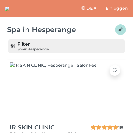
DE
Einloggen
Spa
in
Hesperange
Filter
Spa
in
Hesperange
IR SKIN CLINIC
118