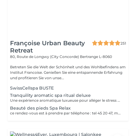
Françoise Urban Beauty
251
Retreat
80, Route de Longwy (City Concorde)
Bertrange L-8060
Betreten Sie die Welt der Schönheit und des Wohlbefindens am
Institut Francoise. Genießen Sie eine entspannende Erfahrung
und profitieren Sie von unse...
SwissCellspa BUSTE
Tranquility aromatic spa ritual deluxe
Une expérience aromatique luxueuse pour alléger le stress et la tension. Ce massage relaxera votre corps et votre esprit en profondeur. Il vous procurera un sentiment agréable de bien-être, de décontraction des muscles, une meilleure circulation sanguine, de l'hydratation et de la tonicité.
Beauté des pieds Spa Relax
ce rendez-vous est à prendre par téléphone : tel 45 20 47, merci