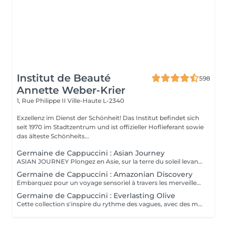
Institut de Beauté
598
Annette Weber-Krier
1, Rue Philippe II
Ville-Haute L-2340
Exzellenz im Dienst der Schönheit! Das Institut befindet sich
seit 1970 im Stadtzentrum und ist offizieller Hoflieferant sowie
das älteste Schönheits...
Germaine de Cappuccini : Asian Journey
ASIAN JOURNEY Plongez en Asie, sur la terre du soleil levant, où chaque détail est conçu pour offrir harmonie et équilibre grâce à des soins exclusifs qui capturent l'esprit zen des anciens rituels japonais, infusés avec l'essence culturelle et cérémonielle du thé. La collection présente un parfum neuro-scientifiquement prouvé qui favorise l'harmonie et l'équilibre entre le corps et l'esprit. Des notes lactées enveloppantes s'associent à des bois crémeux sophistiqués et à des fruits exotiques. ACTIMOOD PROGRAM® : WELLBEINGMATCHA RENEWAL EXFOLIATION POUR LE CORPS Rituel d'exfoliation conçu pour révéler une peau douce et radieuse. Une formule exclusive à effet antioxydant qui enveloppe le corps d'une étreinte nourrissante et transformatrice. La caresse de sa texture gel extraordinaire permet une exfoliation aussi efficace qu'agréable. SERENITY SANCTUARY MASSAGE CORPOREL Inspiré du Shiatsu, une technique millénaire originaire du Japon, ce massage à effet relaxant vise à harmoniser le rythme naturel du corps en travaillant les méridiens énergétiques. La texture douce du lait de massage facilite le traitement, garantissant une glisse douce et agréable, tout en vous plongeant dans une atmosphère de profonde sérénité. ZEN CEREMONY RITUEL Conçu pour harmoniser le corps et l'esprit, ce rituel corporel associe la préparation et le soin de la peau à la philosophie orientale de l'équilibre holistique. Inspiré par le travail des méridiens énergétiques, il favorise un sentiment de bien-être total et profond.
Germaine de Cappuccini : Amazonian Discovery
Embarquez pour un voyage sensoriel à travers les merveilles de l'Amérique du Sud, où chaque soin capture la richesse de ses paysages et vous invite à découvrir ses ingrédients exotiques, récoltés de manière durable. La collection présente un parfum neuro-scientifiquement prouvé qui aide à augmenter la sensation d'énergie avec une combinaison de fruits tropicaux épicés. ACTIMOOD PROGRAM® : ENERGY VIVID AWAKENING-SOIN VISAGE Inspirée des secrets de beauté de l'Amazonie, cette expérience sensorielle associe une sélection minutieuse d'ingrédients exotiques qui réveillent la vitalité du visage. Dès les premiers instants, le rituel cérémoniel oriente les sens vers un paradis de calme et de sérénité, de connexion avec la nature, tandis que la peau vibre et se transforme.BIENFAITS Soin de la peau, douceur et hydratation* intense. Rajeunissement et amélioration de la texture de la peau. Le soin apporte une sensation de calme et de détente qui combat le stress. VITALITY RENEWAL-EXFOLIATION CORPORELLE Rituel d'exfoliation conçu pour révéler une peau douce et radieuse. Grâce à une synergie d'ingrédients de la plus haute qualité combinée à une technique évocatrice, ce beurre à la texture fondante ne renouvelle pas seulement la peau, mais procure également une sensation de revitalisation de l'âme. BLOOM SENSATION-MASSAGE CORPOREL Inspiré du massage holistique et énergétique « Lomi Lomi », ce nectar à base gélifiée se transforme en une huile luxueuse au contact de la peau, idéale pour être travaillée avec les mains et les avant-bras tout en enveloppant les sens d'une aura de bien-être total. VIBRANT REBIRTH-RITUEL Conçu pour harmoniser le corps et l'esprit, ce rituel corporel offre une expérience complète de soin et de préparation de la peau. Grâce à l'énergie vibrante de la nature, il favorise un profond sentiment de renaissance et d'éveil d'une nouvelle vitalité de la peau. RAINFOREST HARMONY-RITUEL Inspirés par l'étreinte de la Terre Mère, les savoirs anciens se mêlent à des techniques innovantes, créant une mosaïque de soins qui enveloppent le corps et l'esprit. Un rituel transformateur qui associe un soin du visage revitalisant à un massage énergisant, garantissant une expérience d'harmonie et de bien-être.
Germaine de Cappuccini : Everlasting Olive
Cette collection s'inspire du rythme des vagues, avec des mouvements longs et fluides qui imitent le rythme de la mer touchant le rivage. Chaque mouvement s'adapte au corps dans des mouvements ondulants, créant une expérience sensorielle profonde qui : Réduit le stress et libère les tensions musculaires. L'apport en oxygène s'améliore et les tissus sont revitalisés.