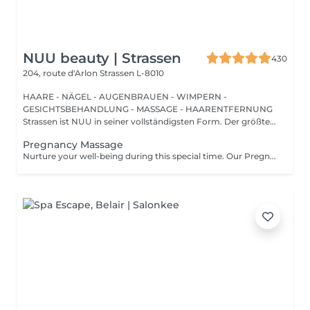
NUU beauty | Strassen
430
204, route d'Arlon
Strassen L-8010
HAARE - NÄGEL - AUGENBRAUEN - WIMPERN -
GESICHTSBEHANDLUNG - MASSAGE - HAARENTFERNUNG
Strassen ist NUU in seiner vollständigsten Form. Der größte
Sal...
Pregnancy Massage
Nurture your well-being during this special time. Our Pregnancy Massage is a gentle, relaxing treatment designed to reduce muscle tension, improve circulation, and ease discomfort commonly experienced during pregnancy. Soft, flowing techniques and comfortable side-lying positioning provide deep relaxation without placing pressure on the abdomen. Hypoallergenic, unscented oils are used to care for sensitive skin and maintain comfort throughout the session. This massage helps relieve tension in the lower back and shoulders, reduces swelling and heaviness in the legs, improves overall circulation, and promotes a sense of ease and balance in the body. This treatment is performed only with the approval of your doctor.