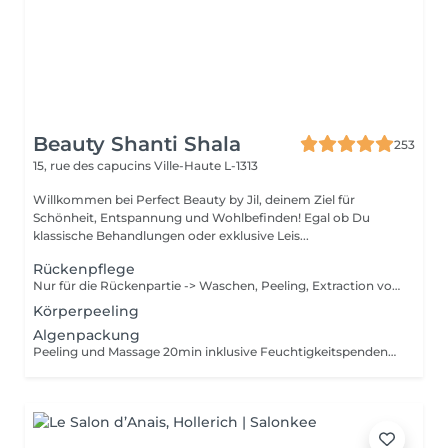
Beauty Shanti Shala
253
15, rue des capucins
Ville-Haute L-1313
Willkommen bei Perfect Beauty by Jil, deinem Ziel für
Schönheit, Entspannung und Wohlbefinden! Egal ob Du
klassische Behandlungen oder exklusive Leis...
Rückenpflege
Nur für die Rückenpartie -> Waschen, Peeling, Extraction von den schwarzen Punkten & Pickeln, Massage 10min und Maske 10min
Körperpeeling
Algenpackung
Peeling und Massage 20min inklusive Feuchtigkeitspendend Entgiftend Reinigend Stimulierend