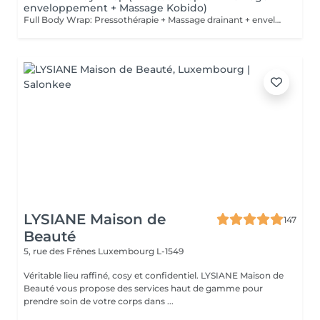
enveloppement + Massage Kobido)
Full Body Wrap: Pressothérapie + Massage drainant + enveloppement + Massage facial Kobido: Le soin Full Body Wrap offre une expérience de bien-être intégrale, combinant les techniques de Massage Drainant, d'Enveloppement Corporel, de Pressothérapie, et de Massage Facial Kobido. Ce parcours complet est idéal pour ceux qui cherchent à revitaliser leur corps et visage tout en bénéficiant d'une relaxation profonde et d'un traitement esthétique et détoxifiant. Déroulement du Soin : 1. Massage Drainant : Le soin commence par un massage drainant qui stimule la circulation lymphatique, aide à réduire la rétention d'eau et prépare le corps pour l'enveloppement. Ce massage cible les zones susceptibles d'accumuler des toxines, facilitant leur élimination. 2. Enveloppement Corporel : Après le massage, un enveloppement corporel à base d'actifs naturels tels que des algues, de la boue ou de l'argile est appliqué. Cet enveloppement aide à infuser la peau de nutriments essentiels et intensifie la détoxification. 3. Pressothérapie : Le client passe ensuite dans la pressothérapie où la chaleur favorise une transpiration profonde, amplifiant l'effet des actifs de l'enveloppement tout en stimulant le système lymphatique et circulatoire. 4. Massage Facial Kobido (45 minutes) : Pour conclure le soin, un massage facial Kobido est pratiqué, durant lequel des techniques traditionnelles japonaises sont utilisées pour stimuler et rajeunir la peau du visage. Ce massage est réputé pour ses effets liftants et ses bienfaits sur la qualité de la peau, procurant éclat et fermeté. Bienfaits du Full Body Wrap : Détoxification Intensive : La combinaison du massage, de l'enveloppement et de la pressothérapie offre une purification en profondeur, aidant à éliminer les toxines accumulées dans le corps. Amélioration de la Circulation : Le massage drainant et la chaleur de la pressothérapie stimulent la circulation sanguine et lymphatique, favorisant une meilleure santé générale et une réduction de la cellulite. Effet Raffermissant et Tonifiant : L'enveloppement et la pressothérapie aident à tonifier et raffermir la peau, tandis que le Kobido cible les signes de vieillissement du visage, apportant un effet anti-âge naturel. Relaxation Profonde : Chaque étape du soin est conçue pour relaxer profondément, réduisant le stress et améliorant la qualité du sommeil. Ce soin est parfait pour ceux qui cherchent un traitement complet du corps et du visage, offrant des résultats visibles et une expérience de détente profonde.
LYSIANE Maison de
147
Beauté
5, rue des Frênes
Luxembourg L-1549
Véritable lieu raffiné, cosy et confidentiel. LYSIANE Maison de
Beauté vous propose des services haut de gamme pour
prendre soin de votre corps dans ...