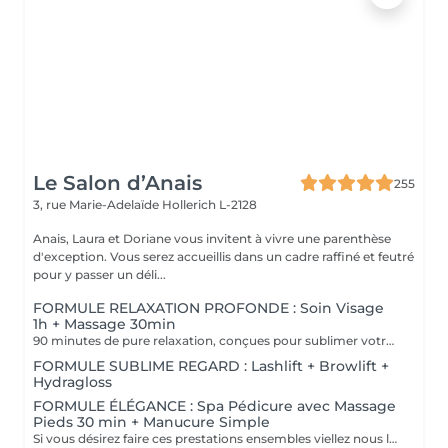
Le Salon d’Anais
255
3, rue Marie-Adelaïde
Hollerich L-2128
Anais, Laura et Doriane vous invitent à vivre une parenthèse
d'exception. Vous serez accueillis dans un cadre raffiné et feutré
pour y passer un déli...
FORMULE RELAXATION PROFONDE : Soin Visage
1h + Massage 30min
90 minutes de pure relaxation, conçues pour sublimer votre peau tout en relâchant les tensions du corps. Une Tisane détox vous sera offerte pour prolonger cet instant de douceur.
FORMULE SUBLIME REGARD : Lashlift + Browlift +
Hydragloss
FORMULE ÉLÉGANCE : Spa Pédicure avec Massage
Pieds 30 min + Manucure Simple
Si vous désirez faire ces prestations ensembles viellez nous le préciser en note lors de votre réservation. Un supplément vous sera demander si vous souhaiter un vernis simple ou semi-permanent.