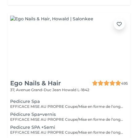
Ego Nails & Hair
495
37, Avenue Grand-Duc Jean
Howald L-1842
Pedicure Spa
EFFICACE MISE AU PROPRE Coupe/Mise en forme de l'ongle/retrait des cuticules/retrait des callosités/peeling/gommage/crème La pédicure classique est une pédicure simple complète et efficace elle est parfaite pour entretenir vos pieds tout au long de l'année.
Pédicure Spa+vernis
EFFICACE MISE AU PROPRE Coupe/Mise en forme de l'ongle/retrait des cuticules/retrait des callosités/peeling/gommage/crème La pédicure classique est une pédicure simple complète et efficace elle est parfaite pour entretenir vos pieds tout au long de l'année.
Pedicure SPA +Semi
EFFICACE MISE AU PROPRE Coupe/Mise en forme de l'ongle/retrait des cuticules/retrait des callosités/peeling/gommage/crème La pédicure classique est une pédicure simple complète et efficace elle est parfaite pour entretenir vos pieds tout au long de l'année.