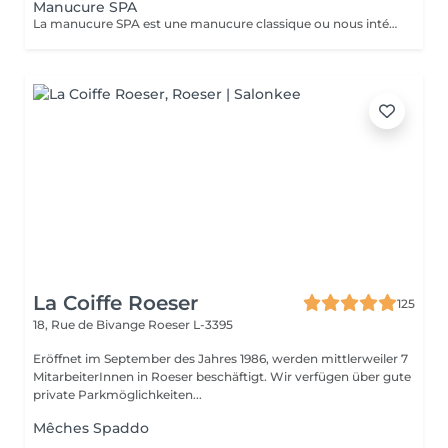
Manucure SPA
La manucure SPA est une manucure classique ou nous intégrons un gommage afin d'exfolier la peau pour la rendre plus douce avant d'appliquer un masque pour un soin profond. Aucun vernis ne sera appliqué à la fin du traitement.
La Coiffe Roeser
125
18, Rue de Bivange
Roeser L-3395
Eröffnet im September des Jahres 1986, werden mittlerweiler 7
MitarbeiterInnen in Roeser beschäftigt. Wir verfügen über gute
private Parkmöglichkeiten...
Mêches Spaddo