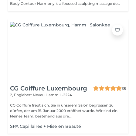
Body Contour Harmony is a focused sculpting massage designed to support the body's natural shape, boost circulation, and enhance the feeling of lightness and flow. Using firm, rhythmical techniques, this treatment targets areas of stagnation or puffiness to help define contours, stimulate detox pathways, and promote smoother skin texture. More than just a physical treatment, this session is a mindful ritual that brings awareness to the body, helping you reconnect with your form through intention, breath, and therapeutic touch. Ideal for those seeking both visible results and a deeper sense of balance, embodiment, and harmony.
CG Coiffure Luxembourg
35
2, Englebert Neveu
Hamm L-2224
CG Coiffure freut sich, Sie in unserem Salon begrüssen zu
dürfen, der am 15. Januar 2000 eröffnet wurde. Wir sind ein
kleines Team, bestehend aus dre...
SPA Capillaires + Mise en Beauté