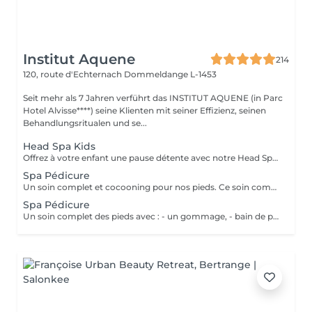
Institut Aquene
214
120, route d'Echternach
Dommeldange L-1453
Seit mehr als 7 Jahren verführt das INSTITUT AQUENE (in Parc
Hotel Alvisse****) seine Klienten mit seiner Effizienz, seinen
Behandlungsritualen und se...
Head Spa Kids
Offrez à votre enfant une pause détente avec notre Head Spa Kids, un soin de 30 min spécialement conçu pour les jeunes de 10 à 13 ans. Ce rituel doux et apaisant prend soin de leur cuir chevelu tout en leur offrant un moment de relaxation adapté à leur âge. Ce soin comprend - Nettoyage délicat: Un lavage doux adapté aux cheveux et cuir chevelu des enfants. - Massage relaxant: Une gestuelle apaisante pour favoriser la détente et stimuler la microcirculation. - Hydratation légère: des produits respectueux, spécialement choisis pour nourrir et protéger leurs cheveux. Un sèche cheveux et des brosses sont mis à sa disposition pour que votre enfant ne sorte pas avec la tête mouillée
Spa Pédicure
Un soin complet et cocooning pour nos pieds. Ce soin comprend: - Un gommage - Une pédicure afin de soigner les ongles et les callosités des pieds - un massage (plus long que dans nos simple prestations de pédicure)
Spa Pédicure
Un soin complet des pieds avec : - un gommage, - bain de pieds, - pédicure pour le soin des ongles et traitement des peaux - d'un massage des pieds.