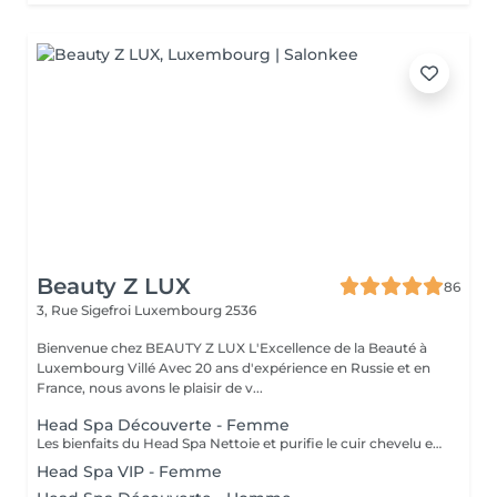
Beauty Z LUX
86
3, Rue Sigefroi
Luxembourg 2536
Bienvenue chez BEAUTY Z LUX L'Excellence de la Beauté à
Luxembourg Villé Avec 20 ans d'expérience en Russie et en
France, nous avons le plaisir de v...
Head Spa Découverte - Femme
Les bienfaits du Head Spa Nettoie et purifie le cuir chevelu en profondeur. Stimule la circulation sanguine et favorise la pousse des cheveux. Relâche les tensions du cuir chevelu, de la nuque et des épaules. Offre une relaxation profonde, réduit le stress et apaise l'esprit. Rend les cheveux plus brillants, légers et revitalisés. Résultat : un cuir chevelu sain, des cheveux éclatants et une sensation de bien-être total. Le soin commence par un diagnostic rapide du cuir chevelu afin de choisir les produits adaptés. Ensuite, vous vous installez confortablement, et un massage relaxant du cuir chevelu, de la nuque et des épaules est réalisé avec des gestes doux et apaisants. Un nettoyage en profondeur et une hydratation sont appliqués pour purifier et nourrir le cuir chevelu. Tout au long du soin, vous ressentez une détente totale, et à la fin vos cheveux sont légers, brillants et revitalisés. The Benefits of a Head Spa Deeply cleanses and purifies the scalp. Stimulates blood circulation and encourages healthy hair growth. Releases tension in the scalp, neck, and shoulders. Provides deep relaxation, reduces stress, and calms the mind. Leaves hair shinier, lighter, and revitalized. Result: a healthy scalp, radiant hair, and a complete sense of well-being. The treatment starts with a quick scalp analysis to select the right products for your needs. You then lie back comfortably while enjoying a relaxing massage of the scalp, neck, and shoulders with gentle, soothing movements. A deep cleansing and hydration ritual is applied to purify and nourish the scalp. Throughout the session, you experience total relaxation, and afterwards your hair feels light, shiny, and revitalized.
Head Spa VIP - Femme