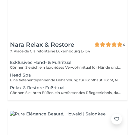
Nara Relax & Restore
4
7, Place de Clairefontaine
Luxembourg L-1341
Exklusives Hand- & Fußritual
Gönnen Sie sich ein luxuriöses Verwöhnritual für Hände und Füße, das die Haut pflegt, geschmeidig macht und für ein rundum entspanntes Wohlgefühl sorgt. Fußbehandlung (45 Min.) Fußbad Fußpeeling Fußmassage Warme Paraffinbehandlung Handbehandlung (30 Min.) Handpeeling Handmassage Warme Paraffinbehandlung Diese exklusive Behandlung kombiniert Peeling, Massage und die wohltuende Wärme von Paraffin, um die Haut intensiv zu pflegen, trockene Stellen zu revitalisieren und Händen sowie Füßen neue Geschmeidigkeit zu verleihen.
Head Spa
Eine tiefenentspannende Behandlung für Kopfhaut, Kopf, Nacken und allgemeines Wohlbefinden. Sanfte Massagetechniken helfen dabei, Verspannungen zu lösen, die Durchblutung anzuregen und ein angenehmes Gefühl von Entspannung zu fördern, während Kopfhaut und Haare gepflegt werden. Die Behandlung umfasst eine entspannende Kopfhautmassage, eine Haarwäsche sowie das anschließende Föhnen der Haare. Ideal zum Stressabbau, zur Entspannung und für einen wohltuenden Wellness-Moment.
Relax & Restore Fußritual
Gönnen Sie Ihren Füßen ein umfassendes Pflegeerlebnis, das Frische, Geschmeidigkeit und Komfort vereint. Die Behandlung kombiniert ein entspannendes Fußbad, ein Peeling, eine pflegende Maske, eine Paraffinbehandlung und eine wohltuende Fußmassage, um müde Füße zu revitalisieren und die Haut geschmeidig zu pflegen. Ideal für beanspruchte Füße, die besondere Aufmerksamkeit verdienen.