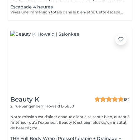
Escapade 4 heures
Vivez une immersion totale dans le bien-être. Cette escapade de 4 heures vous invite à un voyage sensoriel d'exception, dédié à la détente intense, au ressourcement et au plaisir de prendre du temps pour soi. Une expérience luxueuse et inoubliable. Gommage reminéralisant au sel de la mer morte Enveloppement réparateur intense au beurre d'arganier Massage complet aux huiles chaudes des pieds à la tête Soin visage oxygénant et nourrissant Manucure et pédicure Ls produits utilisés peuvent varier en fonction des saisons ou des goûts de chacun.
Beauty K
182
2, rue Sangenberg
Howald L-5850
Notre mission est d'aider chaque client à se sentir bien, autant à
l'intérieur qu'à l'extérieur. Beauty K est bien plus qu'un institut
de beauté ; c'e...
THE Full Body Wrap (Pressothérapie + Drainage +