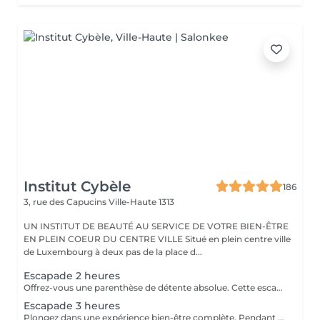
Institut Cybèle
186
3, rue des Capucins
Ville-Haute 1313
UN INSTITUT DE BEAUTÉ AU SERVICE DE VOTRE BIEN-ÊTRE
EN PLEIN COEUR DU CENTRE VILLE Situé en plein centre ville
de Luxembourg à deux pas de la place d...
Escapade 2 heures
Offrez-vous une parenthèse de détente absolue. Cette escapade de 2 heures est idéale pour relâcher les tensions, se ressourcer et s'accorder un moment de bien-être hors du temps. Une pause parfaite pour le corps et l'esprit. Gommage au sable noir du corps, aux effluves boisées d'encens, de feuilles de verveine séchées et citron vert. Massage relaxant du corps à l'huile chaude aux notes ambrées et vanillées. Soin visage coup d'éclat
Escapade 3 heures
Plongez dans une expérience bien-être complète. Pendant 3 heures, laissez-vous envelopper par une atmosphère apaisante, pensée pour une relaxation profonde et durable. Le parfait équilibre entre lâcher-prise, soin et évasion. Gommage du corps gommage hindou aux effluves sucrés d'amande et de pistache. Enveloppement traditionnel du corps au curcuma et santal qui rendra un éclat à votre peau et la laissera douce comme de la soie. Soin visage nourrissant et régénérant à l'huile d'argan Le chois des produits utilisés peuvent être modifiés en fonction des saisons et des goûts de chacun.