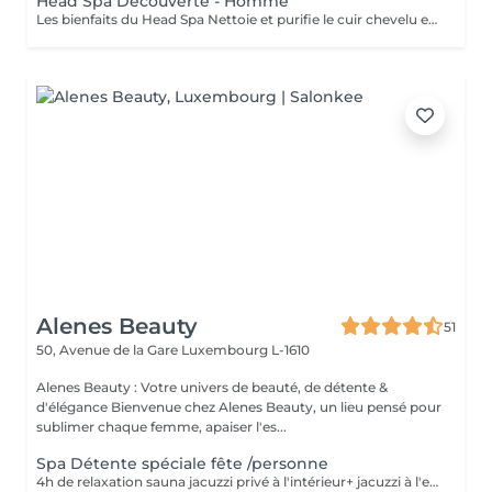
Head Spa Découverte - Homme
Les bienfaits du Head Spa Nettoie et purifie le cuir chevelu en profondeur.Stimule la circulation sanguine et favorise la pousse des cheveux. Relâche les tensions du cuir chevelu, de la nuque et des épaules. Offre une relaxation profonde, réduit le stress et apaise l'esprit. Rend les cheveux plus brillants, légers et revitalisés. Résultat : un cuir chevelu sain, des cheveux éclatants et une sensation de bien-être total. Le soin commence par un diagnostic rapide du cuir chevelu afin de choisir les produits adaptés. Ensuite, vous vous installez confortablement, et un massage relaxant du cuir chevelu, de la nuque et des épaules est réalisé avec des gestes doux et apaisants. Un nettoyage en profondeur et une hydratation sont appliqués pour purifier et nourrir le cuir chevelu. Tout au long du soin, vous ressentez une détente totale, et à la fin vos cheveux sont légers, brillants et revitalisés. The Benefits of a Head Spa Deeply cleanses and purifies the scalp. Stimulates blood circulation and encourages healthy hair growth. Releases tension in the scalp, neck, and shoulders. Provides deep relaxation, reduces stress, and calms the mind. Leaves hair shinier, lighter, and revitalized. Result: a healthy scalp, radiant hair, and a complete sense of well-being. The treatment starts with a quick scalp analysis to select the right products for your needs. You then lie back comfortably while enjoying a relaxing massage of the scalp, neck, and shoulders with gentle, soothing movements. A deep cleansing and hydration ritual is applied to purify and nourish the scalp. Throughout the session, you experience total relaxation, and afterwards your hair feels light, shiny, and revitalized.
Alenes Beauty
51
50, Avenue de la Gare
Luxembourg L-1610
Alenes Beauty : Votre univers de beauté, de détente &
d'élégance Bienvenue chez Alenes Beauty, un lieu pensé pour
sublimer chaque femme, apaiser l'es...
Spa Détente spéciale fête /personne
4h de relaxation sauna jacuzzi privé à l'intérieur+ jacuzzi à l'extérieur +terrasse avec brasero+ gommage corps + massage relaxant + repas (max 10 pers.) prix par pers. Spécial pour anniversaire, enterrement de vie de jeunes filles, familial ex...