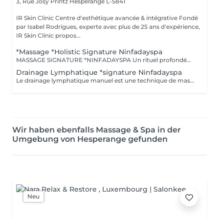
3, Rue Josy Printz
Hesperange L-5841
IR Skin Clinic Centre d'esthétique avancée & intégrative Fondé
par Isabel Rodrigues, experte avec plus de 25 ans d'expérience,
IR Skin Clinic propos...
*Massage *Holistic Signature Ninfadayspa
MASSAGE SIGNATURE *NINFADAYSPA Un rituel profondément personnalisé alliant relaxation, rééquilibrage énergétique et lâcher-prise absolu. Chaque soin débute par un rituel de bienvenue évoluant au fil des saisons, accompagné d'un voyage olfactif sensoriel pensé pour harmoniser le corps et l'esprit. Le massage intègre également le versement coréen, réalisé tout au long du soin, pour favoriser une détente profonde et une reconnexion intérieure. Inspiré des philosophies Yin & Yang, de la respiration consciente et de la méditation, ce massage signature associe fluidité, assouplissement et gestuelles enveloppantes afin de rééquilibrer les énergies et procurer un véritable état de sérénité. Une expérience holistique exclusive signée NINFADAYSPA.
Drainage Lymphatique *signature Ninfadayspa
Le drainage lymphatique manuel est une technique de massage destinée à stimuler la circulation lymphatique et à détoxiquer l' organisme. *Tous ces massages avec signature NINFADAYSPA: sont un travail sur le flux énergétique, l'équilibre du corps et de l'esprit, Yin Yang, le zen et la méditation, respiration, assouplissement et relaxation absolue.
Wir haben ebenfalls Massage & Spa in der
Umgebung von Hesperange gefunden
Neu