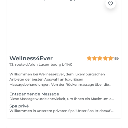
Wellness4Ever
169
73, route d'Arlon
Luxembourg L-1140
Willkommen bei Wellness4Ever, dem luxemburgischen
Anbieter der besten Auswahl an luxuriösen
Massagebehandlungen. Von der Rückenmassage über die
Kerzen...
Entspannende Massage
Diese Massage wurde entwickelt, um Ihnen ein Maximum an Entspannung zu bieten. Sie löst Verspannungen, verbessert die Durchblutung und durchflutet Ihren Körper mit Ruhe und Gelassenheit.
Spa privé
Willkommen in unserem privaten Spa! Unser Spa ist darauf ausgerichtet, Ihnen ein entspannendes und verjüngendes Erlebnis zu bieten. Ihr Paket beinhaltet: Hammam: Unser traditionelles türkisches Bad wird Ihnen ein erfrischendes und belebendes Gefühl geben. Die dampfige Umgebung ist ideal zum Entspannen und Entgiften Ihrer Haut. Sauna: Unsere Sauna hilft Ihnen, alle Giftstoffe aus Ihrem Körper zu schwitzen und Muskelverspannungen zu lösen. Whirlpool: Unser geräumiger Whirlpool ist der perfekte Ort, um sich zu entspannen und im warmen, sprudelnden Wasser zu baden. Handtücher: Wir stellen Ihnen hochwertige Handtücher zur Verfügung, damit Sie sich während Ihres Besuchs wohl fühlen. Gereinigtes Wasser mit Früchten: Bleiben Sie hydriert mit unserem gereinigten Wasser, das mit frischen Früchten angereichert ist. Eine Flasche Champagner: Nippen Sie an einer kostenlosen Flasche Champagner, während Sie in unserem Spa entspannen. Zwei einstündige Massagen: Unsere erfahrenen Massagetherapeuten bieten Ihnen eine wohltuende Massage, die alle Verspannungen löst und Sie völlig entspannt zurücklässt. Unser privates Spa ist der perfekte Ort, um dem Alltagsstress zu entfliehen und sich die dringend benötigte Verwöhnung zu gönnen. Wir sorgen dafür, dass Ihr Besuch zu einem unvergesslichen Erlebnis wird. Für weitere Informationen und / oder Buchungen können Sie uns gerne kontaktieren: infowellness4ever@gmail.com