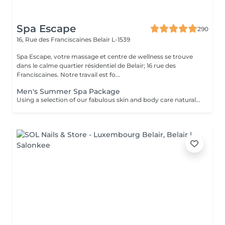
Spa Escape
290
16, Rue des Franciscaines
Belair L-1539
Spa Escape, votre massage et centre de wellness se trouve
dans le calme quartier résidentiel de Belair; 16 rue des
Franciscaines. Notre travail est fo...
Men's Summer Spa Package
Using a selection of our fabulous skin and body care natural and organic products, we provide you with a Kanzu foot bath and massage while you sip on a thyme and cucumber Sparkling Water concoction (optional). Then feel the tension and stress melt away from your face, neck, shoulders and scalp as you lay back and experience an upper body massage followed by an intoxicating, hot-towel face treatment ending with a calming hair and scalp massage.