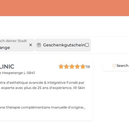
ch deiner Stadt
Geschenkgutschein
ange
LINIC
Search
118
tz
Hesperange L-5841
 experte avec plus de 25 ans d'expérience, IR Skin
Zen Shiatsu: est une thérapie complémentaire manuelle d'origine japonaise, proche de l'acupuncture mais sans aiguilles. C'est une forme de massage, qui équilibre le yin et le yang et stimule ainsi les forces d'autorégulation naturelles du corps. Elle se base sur les méridiens connus dans la Médecine Traditionnelle Chinoise (MTC).