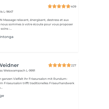
409
ls L-9647
s et aux
 : nous sommes à votre écoute pour vous proposer
oins :...
Intonga
Weidner
227
oss
Weiswampach L-9991
lt Ihr Friseursalon mit Rundum-
..
age