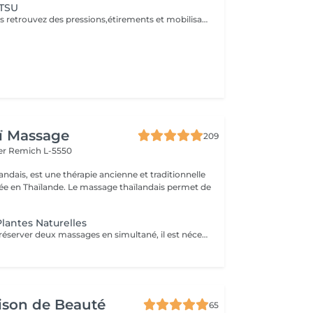
ATSU
Massage Japonais retrouvez des pressions,étirements et mobilisations articulaires. Les pressions sont adaptées à votre choix, douces ou fortes Prévoir une tenue ample et des chaussettes propres.
ï Massage
209
er
Remich L-5550
ndais, est une thérapie ancienne et traditionnelle
uée en Thaïlande. Le massage thaïlandais permet de
lantes Naturelles
Attention : Pour réserver deux massages en simultané, il est nécessaire de procéder à deux réservations séparées. Ajouter deux services dans une seule réservation entraînera la programmation des rendez-vous l'un après l'autre, et non en même temps. Si besoin, vous pouvez également nous contacter par téléphone au 691 603 983. Merci !
ison de Beauté
65