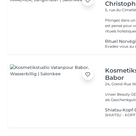
Christop
5, rue du Cimeti
Plongez dans un 
est pensé pour v
rituels holistiques
Rituel Norvég
Kosmetik
Babor
24, Grand-Rue
Wa
Unser Beauty GE
als Geschenkguts
Shiatsu-Kopf