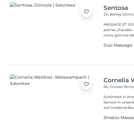
Sentosa
24, Bohey
Donco
MASSAGE ET SOIN Massage relaxant, énergisant, destres
pierres chaudes
notre gamme de s
Duo Massage 
Cornelia 
64, Gruuss-Stro
Schönheit in ihrer ganzen Vielfa
Service In unserem Friseursalon trifft traditionelles Friseurhandwerk
auf moderne Bea.
Shiatzu Mass