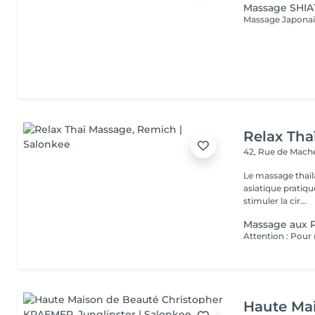
Massage SHI
Relax Tha
42, Rue de Mach
Le massage thaïla
asiatique pratiq
stimuler la cir...
Massage aux P
Haute Ma