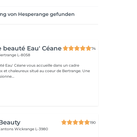
ung von Hesperange gefunden
de beauté Eau' Céane
74
ertrange L-8058
auté Eau' Céane vous accueille dans un cadre
x et chaleureux situé au coeur de Bertrange. Une
ionne...
Beauty
190
 Cantons
Wickrange L-3980