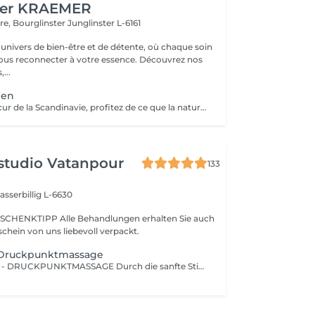
her KRAEMER
ère, Bourglinster
Junglinster L-6161
univers de bien-être et de détente, où chaque soin
ous reconnecter à votre essence. Découvrez nos
,...
ien
Evadez-vous au cur de la Scandinavie, profitez de ce que la nature a, à vous offrir Une parenthèse végétale très inspirante pour déconnecter et se reconnecter Véritable moment de relaxation complète. Sauna infrarouge, Massage shiatsu, bol d'air jacquier, douche. Onction du huiles précieuses, hammam crânien et facial, bains rythmés avec méditation guidée, exercices de sophrologie, shampooing, pose de masque et massage crânien, rituel de la cascade, rinçage à l'infusion de plantes et pulvérisation d'hydrolats qui clôturent le soin. Ne comprend pas le séchage des cheveux.
studio Vatanpour
133
sserbillig L-6630
SCHENKTIPP Alle Behandlungen erhalten Sie auch
chein von uns liebevoll verpackt.
-Druckpunktmassage
SHIATSU - KOPF - DRUCKPUNKTMASSAGE Durch die sanfte Stimulation bestimmter Druckpunkte und Energiebahnen werden Blockaden gelöst und der Energiefluss im Körper wiederhergestellt.