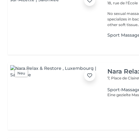
18, rue de l'École
No sexual massage only profe
specializes in ba
other soft tissue..
Sport Massag
Nara Rela
Neu
7, Place de Clair
Sport-Massag