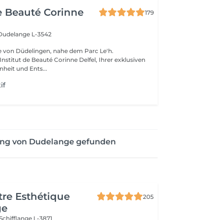
de Beauté Corinne
179
Dudelange L-3542
e von Düdelingen, nahe dem Parc Le'h.
stitut de Beauté Corinne Delfel, Ihrer exklusiven
nheit und Ents...
if
ung von Dudelange gefunden
re Esthétique
205
ge
Schifflange L-3871