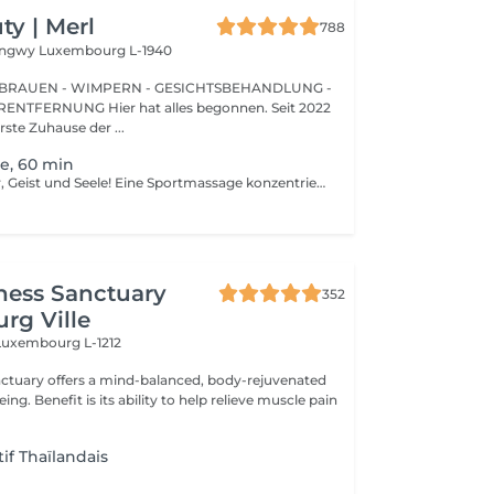
y | Merl
788
Longwy
Luxembourg L-1940
BRAUEN - WIMPERN - GESICHTSBEHANDLUNG -
 hat alles begonnen. Seit 2022
erste Zuhause der ...
e, 60 min
Gesunder Körper, Geist und Seele! Eine Sportmassage konzentriert sich darauf, die Durchblutung zu verbessern, die Gewebegeschmeidigkeit zu erhöhen und die Muskelspannung zu reduzieren. Sportmassage wird auch verwendet, um verspannte Muskeln zu lösen. Muskelspannung kann die Flexibilität einschränken, Schmerzen erhöhen und zukünftige Verletzungen verursachen. Sportmassage hilft, Muskelverspannungen zu lösen. Vorteile einer Sportmassage: - verbessert die Flexibilität - reduziert Muskelschmerzen - verhindert Verletzungen Wie wird eine Sportmassage durchgeführt? - Kopf und Nacken werden massiert - Schultern und Rücken werden massiert - Hände und Arme werden massiert - Füße und Beine werden massiert - Bauch wird massiert Altersbeschränkungen: es gibt keine Altersbeschränkungen für dieses Verfahren. Empfehlungen nach dem Verfahren: treiben Sie 2-3 Stunden nach dem Eingriff keinen Sport und machen Sie keine scharfen Bewegungen. Häufigkeit: 1-2 Mal pro Woche, insgesamt 10 Mal. Wiederholen Sie dies alle 3-6 Monate.
ness Sanctuary
352
rg Ville
Luxembourg L-1212
nctuary offers a mind-balanced, body-rejuvenated
elieve muscle pain
if Thaïlandais