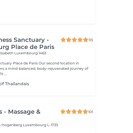
ness Sanctuary -
113
rg Place de Paris
Elisabeth
Luxembourg 1463
ace de Paris Our second location in
enefit ...
if Thaïlandais
s - Massage &
101
is Hogenberg
Luxembourg L-1735