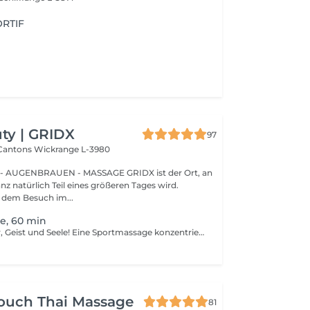
RTIF
ty | GRIDX
97
 Cantons
Wickrange L-3980
BRAUEN - MASSAGE GRIDX ist der Ort, an
nz natürlich Teil eines größeren Tages wird.
dem Besuch im...
e, 60 min
Gesunder Körper, Geist und Seele! Eine Sportmassage konzentriert sich darauf, die Durchblutung zu verbessern, die Gewebegeschmeidigkeit zu erhöhen und die Muskelspannung zu reduzieren. Sportmassage wird auch verwendet, um verspannte Muskeln zu lösen. Muskelspannung kann die Flexibilität einschränken, Schmerzen erhöhen und zukünftige Verletzungen verursachen. Sportmassage hilft, Muskelverspannungen zu lösen. Vorteile einer Sportmassage: - verbessert die Flexibilität - reduziert Muskelschmerzen - verhindert Verletzungen Wie wird eine Sportmassage durchgeführt? - Kopf und Nacken werden massiert - Schultern und Rücken werden massiert - Hände und Arme werden massiert - Füße und Beine werden massiert - Bauch wird massiert Altersbeschränkungen: es gibt keine Altersbeschränkungen für dieses Verfahren. Empfehlungen nach dem Verfahren: treiben Sie 2-3 Stunden nach dem Eingriff keinen Sport und machen Sie keine scharfen Bewegungen. Häufigkeit: 1-2 Mal pro Woche, insgesamt 10 Mal. Wiederholen Sie dies alle 3-6 Monate.
Touch Thai Massage
81