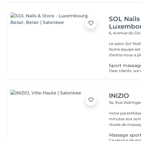
SOL Nails 
Luxembou
6, Avenue du Di
Le salon Sol' Na
Notre équipe es
d'entre nous a plu
Sport massag
INIZIO
9a, Rue Aldring
Votre parenthèse
minutes aux soin
rituels de massag
Massage sport