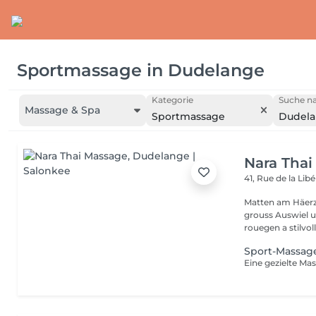
Sportmassage
in
Dudelange
Kategorie
Suche na
Massage & Spa
Sportmassage
Dudel
Nara Thai
41, Rue de la Lib
Matten am Häerz
grouss Auswiel 
rouegen a stilvoll
Sport-Massag