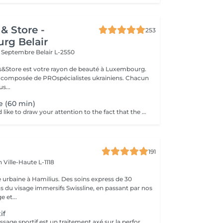
& Store -
253
rg Belair
x Septembre
Belair L-2550
ils&Store est votre rayon de beauté à Luxembourg.
t composée de PROspécialistes ukrainiens. Chacun
s...
e (60 min)
Dear clients, we'd like to draw your attention to the fact that the actual massage time is indicated in parentheses next to the name of the massage. The duration list on the website includes time for room and client preparation. We strive to provide you with the highest quality and comfort. Thank you for your understanding.
191
en
Ville-Haute L-1118
 urbaine à Hamilius. Des soins express de 30
s du visage immersifs Swissline, en passant par nos
e et...
if
Ce service de massage sportif est un traitement axé sur la performance conçu pour les personnes actives, les athlètes ou toute personne qui s'entraîne régulièrement. Il combine des techniques profondes et ciblées avec un travail de mobilité pour préparer le corps avant l'exercice, accélérer la récupération après l'entraînement et s'attaquer à la tension musculaire spécifique ou aux schémas de surutilisation qui peuvent affecter la performance et augmenter le risque de blessure. Principaux avantages Prépare les muscles à l'activité physique en augmentant le flux sanguin, la flexibilité et l'amplitude des mouvements, aidant à prévenir les tensions et les blessures. Accélère la récupération en réduisant les douleurs musculaires, en éliminant les déchets métaboliques et en soulageant les tensions dans les zones généralement surchargées de travail telles que les jambes, les mollets et les épaules. Aide à corriger les déséquilibres et les problèmes de surutilisation en libérant les points de déclenchement et le fascia serré, en améliorant la posture, l'efficacité du mouvement et la performance sportive globale.