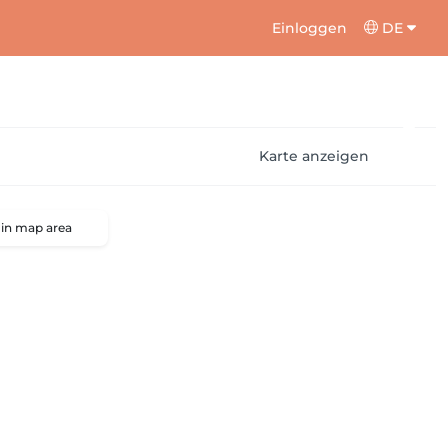
Einloggen
DE
Karte anzeigen
 in map area