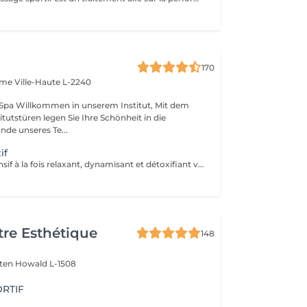
170
Dame
Ville-Haute L-2240
tut, Mit dem
itutstüren legen Sie Ihre Schönheit in die
de unseres Te...
if
Ce massage intensif à la fois relaxant, dynamisant et détoxifiant vise la circulation, les muscles mais aussi les tendons. Il est idéal pour la récupération musculaire et psychique. Rituel beauté quotidien, moment rien qu'à soi, instant privilégié cocooning du week-end. Les moments pour prendre soin de soi sont rares et pourtant si importants. Votre peau a besoin d'hydratation, votre corps a besoin d'être chouchouté à bien des égards. Trop souvent mis de côté, les massages professionnels du corps sont pourtant indispensables à votre bien-être et permettent de concentrer le massage aux endroits désirés.
re Esthétique
148
lten
Howald L-1508
RTIF