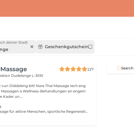
ch deiner Stadt
Geschenkgutschein
ange
 Massage
Search
227
ération
Dudelange L-3510
 vun Diddeleng bitt Nara Thai Massage Iech eng
u Massagen a Wellness-Behandlungen an engem
e Kader un....
e
Eine gezielte Massage für aktive Menschen, sportliche Regeneration und die Pflege der Muskulatur. Durch intensive Drucktechniken werden Muskelverspannungen gelöst, Verhärtungen reduziert, die Beweglichkeit verbessert und die Regeneration nach körperlicher Belastung unterstützt.