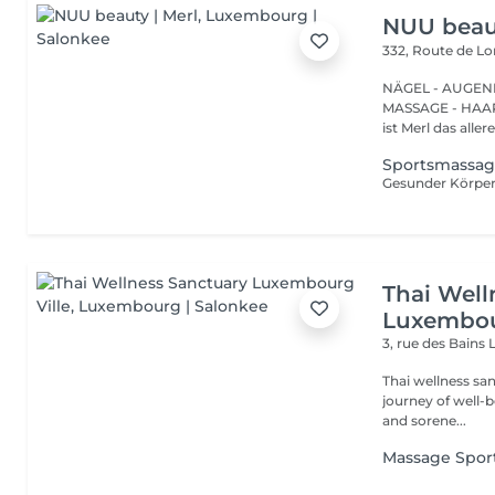
NUU beaut
332, Route de 
NÄGEL - AUGEN
MASSAGE - HAARENTFERNUNG Hier
ist Merl das aller
Sportsmassag
Thai Well
Luxembou
3, rue des Bains
Thai wellness sa
journey of well-being. Benefit is its ability to help r
and sorene...
Massage Sport