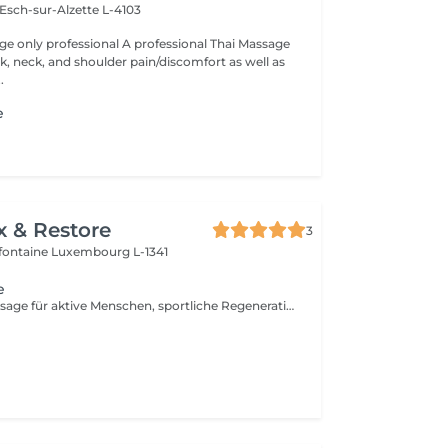
Esch-sur-Alzette L-4103
ssional A professional Thai Massage
ck, neck, and shoulder pain/discomfort as well as
.
e
x & Restore
3
efontaine
Luxembourg L-1341
e
Eine gezielte Massage für aktive Menschen, sportliche Regeneration und die Pflege der Muskulatur. Durch intensive Drucktechniken werden Muskelverspannungen gelöst, Verhärtungen reduziert, die Beweglichkeit verbessert und die Regeneration nach körperlicher Belastung unterstützt.