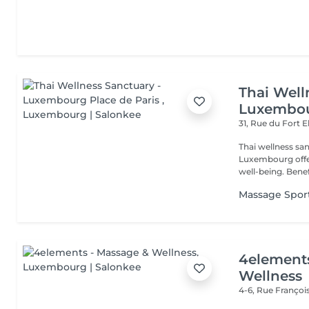
Thai Well
Luxembou
31, Rue du Fort 
Thai wellness sanctuary Pl
Luxembourg offers a mind-balanced, body-rejuvenated journey of
well-being. B
Massage Sport
4element
Wellness
4-6, Rue Franço