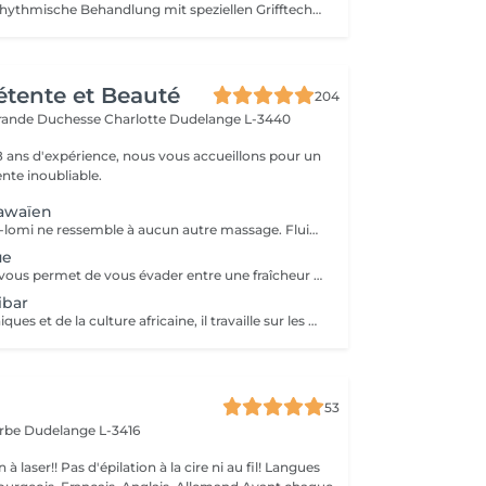
Eine sanfte und rhythmische Behandlung mit speziellen Grifftechniken zur Unterstützung des natürlichen Lymphflusses. Die Anwendung kann helfen, Schweregefühle zu reduzieren, den Flüssigkeitstransport im Gewebe zu fördern und ein angenehmes Gefühl von Leichtigkeit zu vermitteln.
Détente et Beauté
204
rande Duchesse Charlotte
Dudelange L-3440
18 ans d'expérience, nous vous accueillons pour un
te inoubliable.
awaïen
Le massage lomi-lomi ne ressemble à aucun autre massage. Fluide et profond, une véritable invitation au voyage paradisiaque
ue
Un massage qui vous permet de vous évader entre une fraîcheur subtile et une chaleur réconfortante.
ibar
Inspiré des techniques et de la culture africaine, il travaille sur les muscles et les articulations, un massage unique
53
arbe
Dudelange L-3416
à la cire ni au fil! Langues