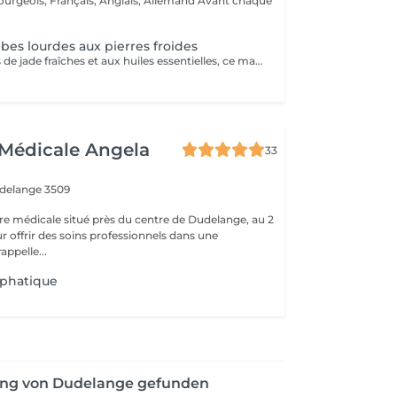
ois, Français, Anglais, Allemand Avant chaque
es lourdes aux pierres froides
Grâce aux pierres de jade fraîches et aux huiles essentielles, ce massage stimule la circulation, soulage les jambes lourdes et procure une agréable sensation de fraîcheur et de légèreté.
Médicale Angela
33
delange 3509
re médicale situé près du centre de Dudelange, au 2
r offrir des soins professionnels dans une
ppelle...
phatique
ung von Dudelange gefunden