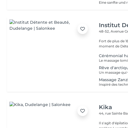
Institut 
48-52, Avenue G
Fort de plus de 
moment de Déten
Cérémonial h
Rêve d'arctiq
Massage Zanz
Kika
44, rue Sainte B
Il s'agit d'épilation à laser!! Pas d'épilation 