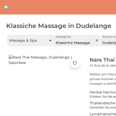
Klassiche Massage
in
Dudelange
Kategorie
Suche na
Massage & Spa
Klassiche Massage
Dudel
Nara Thai
41, Rue de la Lib
Matten am Häerz
grouss Auswiel 
rouegen a stilvoll
Herbal Harm
Thailändisch
Lymphatische