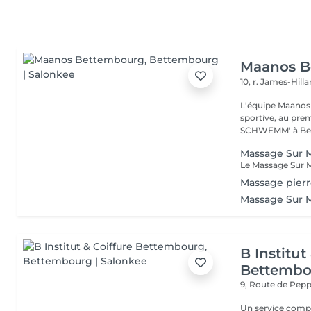
Maanos B
10, r. James-Hill
L'équipe Maanos
sportive, au pre
SCHWEMM' à Bett
Massage Sur M
Massage pierr
Massage Sur 
B Institut
Bettembo
9, Route de Pe
Un service comple