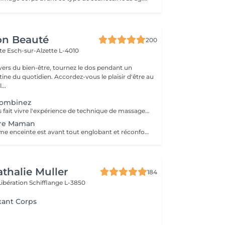
on Beauté
200
tte
Esch-sur-Alzette L-4010
ivers du bien-être, tournez le dos pendant un
. Accordez-vous le plaisir d'être au
...
combinez
BABOR SPA vous fait vivre l'expérience de technique de massage grâce à des arômes délicats, des textures caressantes et des soins efficaces. Que voulez-vous ressentir ? Décidez vous même! SHAPING FOR BODY - Modèle mes sens. Définit une silhouette séduisante et affinée. ENERGIZING LIME MANDARIN - Eveille mes sens. Met tous les sens en éveil et apporte vivacité à la peau. RELAXING LAVENDER MINT - Relaxe mes sens. Caresse la peau et apporte une peau intérieure totale. BALANCING CASHMERE WOOD - Renforce mes sens. Apporte force intérieure et une peau plus résistante.
ure Maman
Le massage femme enceinte est avant tout englobant et réconfortant. Ce massage utilise des techniques spécifiques permettant de soulager les tensions musculaires particulières pendant la grossesse.
athalie Muller
184
Libération
Schifflange L-3850
xant Corps