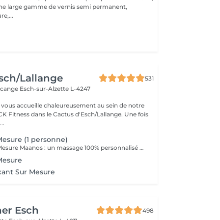
une large gamme de vernis semi permanent,
e,...
sch/Lallange
531
rcange
Esch-sur-Alzette L-4247
vous accueille chaleureusement au sein de notre
CK Fitness dans le Cactus d'Esch/Lallange. Une fois
..
esure (1 personne)
Le Massage Sur Mesure Maanos : un massage 100% personnalisé en fonction de vos besoins et de vos envies !
Mesure
xant Sur Mesure
her Esch
498