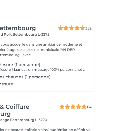
ettembourg
352
ard Polk
Bettembourg L-3275
 vous accueille dans une ambiance moderne et
mier étage de la piscine municipale 'AN DER
embourg! (avec ...
esure (1 personne)
Le Massage Sur Mesure Maanos : un massage 100% personnalisé en fonction de vos besoins et de vos envies !
es chaudes (1 personne)
Mesure
 & Coiffure
114
urg
ppange
Bettembourg L-3270
t de beauté, épilation ainsi que 'épilation définitive,