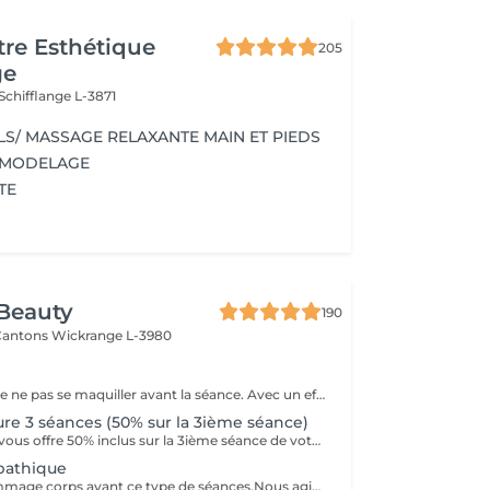
re Esthétique
205
ge
Schifflange L-3871
LS/ MASSAGE RELAXANTE MAIN ET PIEDS
 MODELAGE
TE
Beauty
190
 Cantons
Wickrange L-3980
Il est préférable de ne pas se maquiller avant la séance. Avec un effet de lifting immédiat, ce massage facial draine, accentue les contours du visage et favorise la revitalisation naturelle de la peau. Il a pour fonction de drainer (poches,d'entretenir la jawline et d'entretenir un joli contour du visage. Avec des manoeuvres de drainage lymphatique et un massage très protocolaire cela permet d'obtenir un résultat aussi spécial que la version corporelle Renata Franca.
ure 3 séances (50% sur la 3ième séance)
Hair and Beauty vous offre 50% inclus sur la 3ième séance de votre abonnement
pathique
Effectuer un gommage corps avant ce type de séances.Nous agissons sur la rétention d'eau,la cellulite aqueuse,adipeuse et fibreuse.Nous activons l'élimination des toxines accélerant la circulation de la lymphe et du sang. ..