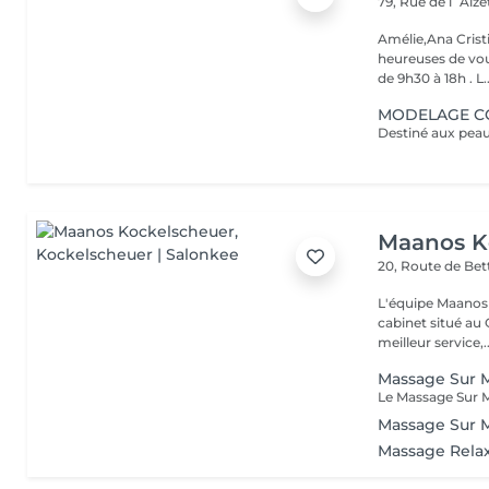
79, Rue de l`Alz
Amélie,Ana Crist
heureuses de vou
de 9h30 à 18h . L..
MODELAGE CO
Maanos K
20, Route de B
L'équipe Maanos 
cabinet situé au 
meilleur service,..
Massage Sur M
Massage Sur 
Massage Rela