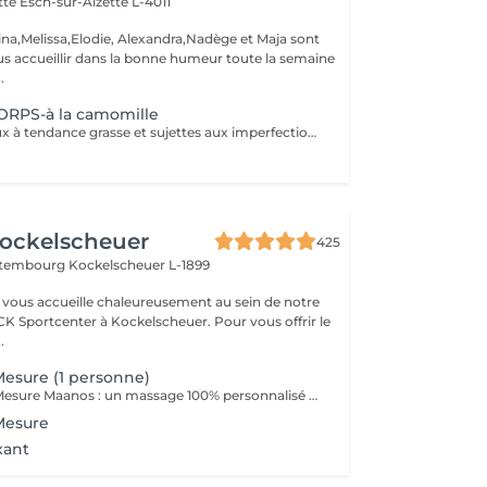
ette
Esch-sur-Alzette L-4011
ina,Melissa,Elodie, Alexandra,Nadège et Maja sont
s accueillir dans la bonne humeur toute la semaine
.
RPS-à la camomille
Destiné aux peaux à tendance grasse et sujettes aux imperfections, ce soin purifie votre dos. Les mains de notre experte nettoient minutieusement votre peau et procèdent à un gommage désincrustant. Votre dos est net et purifié en profondeur. Bénéfices : Votre dos est net et purifié en profondeur.
ockelscheuer
425
ettembourg
Kockelscheuer L-1899
vous accueille chaleureusement au sein de notre
CK Sportcenter à Kockelscheuer. Pour vous offrir le
.
esure (1 personne)
Le Massage Sur Mesure Maanos : un massage 100% personnalisé en fonction de vos besoins et de vos envies !
Mesure
xant