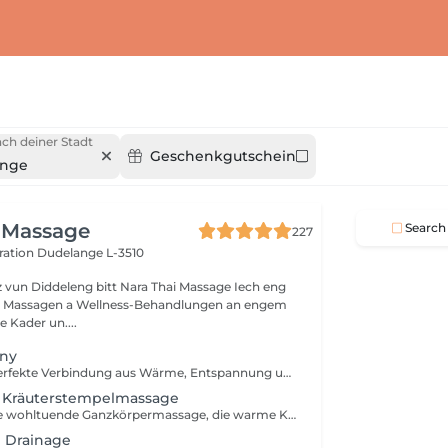
ch deiner Stadt
Geschenkgutschein
ange
 Massage
Search
227
ération
Dudelange L-3510
 vun Diddeleng bitt Nara Thai Massage Iech eng
u Massagen a Wellness-Behandlungen an engem
e Kader un....
ony
Erleben Sie die perfekte Verbindung aus Wärme, Entspannung und traditioneller Thai-Wellness. Diese luxuriöse Behandlung beginnt mit einer thailändischen Kräuterstempelmassage, bei der gedämpfte Kräuterkompressen Muskelverspannungen lösen und tiefe Entspannung fördern. Anschließend rundet eine revitalisierende thailändische Fußreflexzonenmassage das Verwöhnprogramm ab. Enthalten sind: Thailändische Kräuterstempelmassage 90 Min. Thailändische Fußreflexzonenmassage 30 Min. Gesamtdauer: 120 Minuten Eine wohltuende Wellness-Reise, die Körper und Geist in Einklang bringt und für nachhaltige Entspannung sorgt.
e Kräuterstempelmassage
Genießen Sie eine wohltuende Ganzkörpermassage, die warme Kräuterstempel mit traditionellen Techniken der Thai-Massage kombiniert. Die gedämpften Kräuterkompressen helfen, Muskelverspannungen zu lösen, die Durchblutung zu fördern und ein tiefes Gefühl von Entspannung und Wohlbefinden zu schaffen. Als besondere Aufmerksamkeit erhalten Sie nach der Behandlung zwei Kräuterstempel für zu Hause.
 Drainage