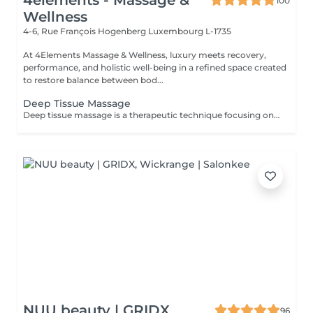
4elements - Massage &
100
Wellness
4-6, Rue François Hogenberg
Luxembourg L-1735
At 4Elements Massage & Wellness, luxury meets recovery,
performance, and holistic well-being in a refined space created
to restore balance between bod...
Deep Tissue Massage
Deep tissue massage is a therapeutic technique focusing on the deeper layers of muscle and connective tissue, using slow, firm strokes and direct pressure to relieve chronic tension and stubborn "knots". It is highly targeted, aiming to break down adhesions (rigid tissue) and improve mobility, rather than for general relaxation Key Aspects of Deep Tissue Massage: Techniques: Therapists use fingers, thumbs, knuckles, and elbows for deep pressure. Targeted Areas: Commonly focuses on chronic pain areas such as the neck, low back, and shoulders .Benefits: Reduces chronic pain, reduces inflammation, helps with posture, and breaks up scar tissue. Difference from Swedish: Unlike this beginner's guide to deep tissue massage, it is more intense and focused on deep layers. What to expect: It is common to feel slightly tender afterward;learn what to expect during your first deep tissue session.
NUU beauty | GRIDX
96