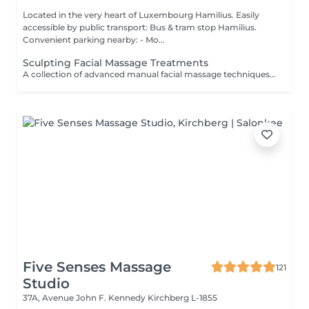
Located in the very heart of Luxembourg Hamilius. Easily
accessible by public transport: Bus & tram stop Hamilius.
Convenient parking nearby: - Mo...
Sculpting Facial Massage Treatments
A collection of advanced manual facial massage techniques designed to sculpt facial contours, stimulate circulation, and enhance natural lifting effects. These treatments work deeply on facial muscles to release tension, improve lymphatic drainage, and restore a more defined, refreshed appearance while promoting overall skin health and relaxation. Ideal for those seeking natural lifting, facial contouring, and visible skin revitalization without invasive procedures. For optimal results, a course of 5-10 treatments is recommended, performed 12 times per week, followed by regular maintenance. TREATMENT OPTIONS: - Sculpting Face Massage - a 60-minute manual lifting massage focused on facial contouring, muscle relaxation and circulation improvement. - Sculpting Face Massage + Alginate Mask- includes 40 min of sculpting massage followed by a 20-minute alginate mask to hydrate, calm and enhance lifting results. - Extended Sculpting Face Massage + Alginate Mask- includes 60 min of intensive sculpting facial massage combined with a soothing alginate mask for enhanced lifting, contouring and deep relaxation. AVAILABLE ENHANCEMENTS: - Sculpting Facial Massage + Carboxytherapy- a synergistic treatment combining sculpting massage techniques with oxygenating carboxytherapy to enhance circulation, lymphatic drainage, and skin vitality. This combination delivers a natural lifting effect, improves skin tone, and leaves the skin refreshed, plump, and visibly revitalised. BENEFITS: - Improved facial contour and definition - Reduced puffiness and fluid retention - Enhanced circulation and oxygenation - Natural lifting effect - Relaxation of facial muscle tension - Improved skin tone and radiance INDICATIONS: - Loss of facial contour - Puffiness and fluid retention - Muscle tension in the face - Dull or tired-looking skin - Early signs of aging - Desire for natural lifting effect CONTRAINDICATIONS: - Active skin infections or inflammation - Open wounds or damaged skin - Severe skin conditions - Recent invasive procedures (relative) - Acute dental or jaw conditions (for buccal massage) AFTERCARE & RECOMMENDATIONS: - Maintain hydration - Avoid intense facial treatments on the same day - Follow a regular treatment course for best results - Combine with professional skincare for enhanced effect Natural lifting, sculpted contours, and a refreshed, radiant appearance achieved through expert manual techniques.
Five Senses Massage
121
Studio
37A, Avenue John F. Kennedy
Kirchberg L-1855