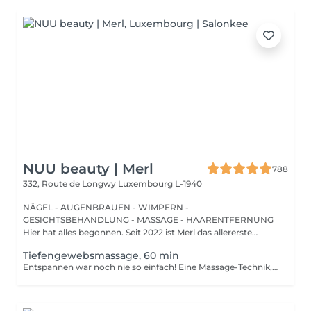
NUU beauty | Merl
788
332, Route de Longwy
Luxembourg L-1940
NÄGEL - AUGENBRAUEN - WIMPERN -
GESICHTSBEHANDLUNG - MASSAGE - HAARENTFERNUNG
Hier hat alles begonnen. Seit 2022 ist Merl das allererste
Zuhause der ...
Tiefengewebsmassage, 60 min
Entspannen war noch nie so einfach! Eine Massage-Technik, die hauptsächlich zur Behandlung von muskuloskelettalen Problemen wie Verstauchungen und Sportverletzungen verwendet wird. Sie besteht darin, anhaltenden Druck mit langsamen, tiefen Streichbewegungen auf die inneren Schichten Ihrer Muskeln und Bindegewebe auszuüben. Dadurch wird Narbengewebe, das nach einer Verletzung entsteht, aufgebrochen und die Spannung in Muskeln und Gewebe reduziert. Vorteile einer Tiefengewebsmassage: - verbessert das Immunsystem des Körpers - hilft bei der Behandlung von Muskelschmerzen - verbessert Steifheit Wie wird eine Tiefengewebsmassage durchgeführt? - Kopf und Nacken werden massiert - Schultern und Rücken werden massiert - Hände und Arme werden massiert - Füße und Beine werden massiert - Bauch wird massiert Altersbeschränkungen: Es gibt keine Altersbeschränkungen für dieses Verfahren. Empfehlungen nach dem Verfahren: Treiben Sie 2-3 Stunden nach dem Eingriff keinen Sport und machen Sie keine scharfen Bewegungen. Häufigkeit: 1-2 Mal pro Woche, insgesamt 10 Mal. Wiederholen Sie dies alle 3-6 Monate.