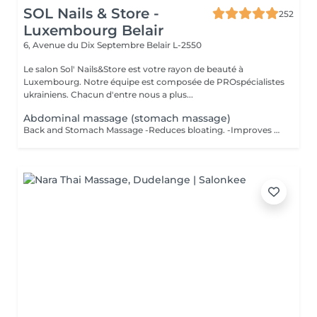
SOL Nails & Store -
252
Luxembourg Belair
6, Avenue du Dix Septembre
Belair L-2550
Le salon Sol' Nails&Store est votre rayon de beauté à
Luxembourg. Notre équipe est composée de PROspécialistes
ukrainiens. Chacun d'entre nous a plus...
Abdominal massage (stomach massage)
Back and Stomach Massage -Reduces bloating. -Improves digestion. -Relieves back tension and muscle tightness. -Calms the nervous system from the inside out. As a bonus - improves muscle tone, reduces puffiness and visually defines the waist. *Not a weight loss treatment. But your stomach will look and feel different.