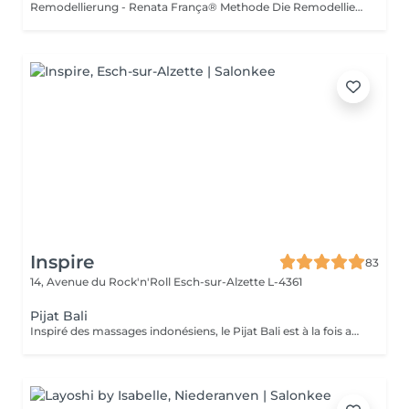
Remodellierung - Renata França® Methode Die Remodellierung nach der Renata França Methode ist eine fachkundige Körperbehandlung, die sich durch feste, schnelle und präzise Grifftechniken auszeichnet und am gesamten Körper angewendet wird, um die Silhouette tiefgehend neu zu formen. Diese Methode wirkt direkt auf das Gewebe und die Fettzellen (Adipozyten), ermöglicht eine Neupositionierung der Volumen, harmonisiert die natürlichen Körperkonturen und verbessert die Hautfestigkeit. Im Gegensatz zu einer reinen Fettreduktion zielt die Renata França Remodellierung darauf ab, die Silhouette auf kohärente und ästhetische Weise neu auszubalancieren und zu strukturieren. Die angewendeten Techniken kombinieren Knet-, Zupf- und Gleitbewegungen, fördern die Blut- und Lymphzirkulation, mobilisieren lokalisierte Fettansammlungen und verbessern die Hautqualität. Die Körperkonturen wirken definierter, die Haut glatter und die Silhouette sichtbar verfeinert. Für optimale Ergebnisse wird dringend empfohlen, mindestens eine lymphatische Drainage nach der Renata França Methode vor Beginn der Remodellierung durchzuführen. Die Drainage hilft, das Gewebe zu entstauen, die Lymphzirkulation zu aktivieren und den Körper optimal auf eine effektivere und nachhaltigere Remodellierung vorzubereiten. Diese Behandlung richtet sich an Personen, die ihre Silhouette auf natürliche, nicht-invasive und körperrespektierende Weise formen möchten und dabei von einer fachkundigen Betreuung profitieren wollen.
Inspire
83
14, Avenue du Rock'n'Roll
Esch-sur-Alzette L-4361
Pijat Bali
Inspiré des massages indonésiens, le Pijat Bali est à la fois apaisant et vivifiant. Les manuvres profondes sollicitent tissus et muscles pour une détente absolue.