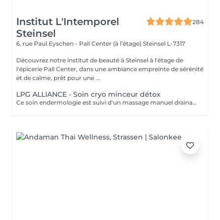
Institut L'Intemporel
284
Steinsel
6, rue Paul Eyschen - Pall Center (à l’étage)
Steinsel L-7317
Découvrez notre institut de beauté à Steinsel à l'étage de
l'épicerie Pall Center, dans une ambiance empreinte de sérénité
et de calme, prêt pour une ...
LPG ALLIANCE - Soin cryo minceur détox
Ce soin endermologie est suivi d'un massage manuel drainant au baume de modelage cryo. Il réactive les fonctions d'élimination de l'organisme, active les échanges circulatoires, élimine et draine les toxines et stimule la circulation lymphatique. - Actifs décongestionnants, drainants et tonifiants - Amélioration de la circulation sanguine et réduction de l'inflammation, adieu les jambes lourdes, gonflées et douloureuses - Convient également au femmes enceintes et allaitantes