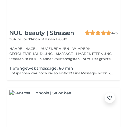
NUU beauty | Strassen
425
204, route d'Arlon
Strassen L-8010
HAARE - NÄGEL - AUGENBRAUEN - WIMPERN -
GESICHTSBEHANDLUNG - MASSAGE - HAARENTFERNUNG
Strassen ist NUU in seiner vollständigsten Form. Der größte
Sal...
Tiefengewebsmassage, 60 min
Entspannen war noch nie so einfach! Eine Massage-Technik, die hauptsächlich zur Behandlung von muskuloskelettalen Problemen wie Verstauchungen und Sportverletzungen verwendet wird. Sie besteht darin, anhaltenden Druck mit langsamen, tiefen Streichbewegungen auf die inneren Schichten Ihrer Muskeln und Bindegewebe auszuüben. Dadurch wird Narbengewebe, das nach einer Verletzung entsteht, aufgebrochen und die Spannung in Muskeln und Gewebe reduziert. Vorteile einer Tiefengewebsmassage: - verbessert das Immunsystem des Körpers - hilft bei der Behandlung von Muskelschmerzen - verbessert Steifheit Wie wird eine Tiefengewebsmassage durchgeführt? - Kopf und Nacken werden massiert - Schultern und Rücken werden massiert - Hände und Arme werden massiert - Füße und Beine werden massiert - Bauch wird massiert Altersbeschränkungen: Es gibt keine Altersbeschränkungen für dieses Verfahren. Empfehlungen nach dem Verfahren: Treiben Sie 2-3 Stunden nach dem Eingriff keinen Sport und machen Sie keine scharfen Bewegungen. Häufigkeit: 1-2 Mal pro Woche, insgesamt 10 Mal. Wiederholen Sie dies alle 3-6 Monate.