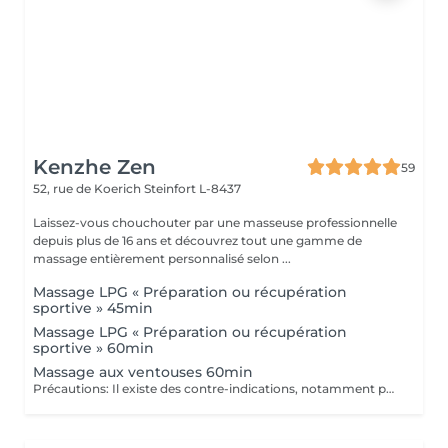
Kenzhe Zen
59
52, rue de Koerich
Steinfort L-8437
Laissez-vous chouchouter par une masseuse professionnelle
depuis plus de 16 ans et découvrez tout une gamme de
massage entièrement personnalisé selon ...
Massage LPG « Préparation ou récupération
sportive » 45min
Massage LPG « Préparation ou récupération
sportive » 60min
Massage aux ventouses 60min
Précautions: Il existe des contre-indications, notamment pour les personnes prenant des anticoagulants, ayant des problèmes de peau, des varices importantes, des plaies ouvertes ou des problèmes cardiaques. Le massage aux ventouses est une technique qui utilise l'aspiration pour stimuler la circulation et détendre les muscles. La pose des ventouses consiste à appliquer ces ventouses sur la peau et a créer un vide pour obtenir cet effet.