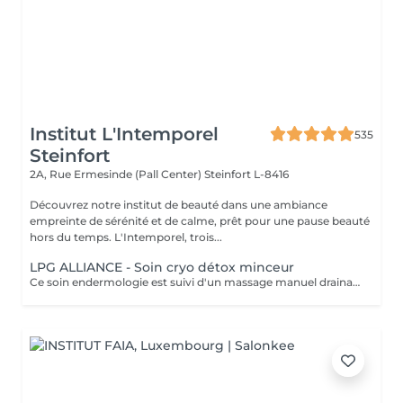
Institut L'Intemporel
535
Steinfort
2A, Rue Ermesinde (Pall Center)
Steinfort L-8416
Découvrez notre institut de beauté dans une ambiance
empreinte de sérénité et de calme, prêt pour une pause beauté
hors du temps. L'Intemporel, trois...
LPG ALLIANCE - Soin cryo détox minceur
Ce soin endermologie est suivi d'un massage manuel drainant au baume de modelage cryo. Il réactive les fonctions d'élimination de l'organisme, active les échanges circulatoires, élimine et draine les toxines et stimule la circulation lymphatique. - Actifs décongestionnants, drainants et tonifiants - Amélioration de la circulation sanguine et réduction de l'inflammation, adieu les jambes lourdes, gonflées et douloureuses - Convient également au femmes enceintes et allaitantes