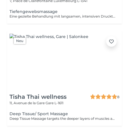
7, Place de Clairefontaine
Luxembourg L-1341
Tiefengewebsmassage
Eine gezielte Behandlung mit langsamen, intensiven Drucktechniken, die auf die tieferen Muskel- und Bindegewebsschichten einwirken. Ideal bei hartnäckigen Verspannungen, Muskelverhärtungen und eingeschränkter Beweglichkeit. Die Behandlung hilft, tief sitzende Spannungen zu lösen und die allgemeine Beweglichkeit zu verbessern.
Neu
Tisha Thai wellness
8
11, Avenue de la Gare
Gare L-1611
Deep Tissue/ Sport Massage
Deep Tissue Massage targets the deeper layers of muscles and connective tissue to relieve chronic tension, reduce pain, improve mobility, and support muscle recovery.