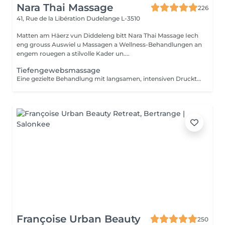
Nara Thai Massage
226
41, Rue de la Libération
Dudelange L-3510
Matten am Häerz vun Diddeleng bitt Nara Thai Massage Iech
eng grouss Auswiel u Massagen a Wellness-Behandlungen an
engem rouegen a stilvolle Kader un....
Tiefengewebsmassage
Eine gezielte Behandlung mit langsamen, intensiven Drucktechniken, die auf die tieferen Muskel- und Bindegewebsschichten einwirken. Ideal bei hartnäckigen Verspannungen, Muskelverhärtungen und eingeschränkter Beweglichkeit. Die Behandlung hilft, tief sitzende Spannungen zu lösen und die allgemeine Beweglichkeit zu verbessern.
Françoise Urban Beauty
250