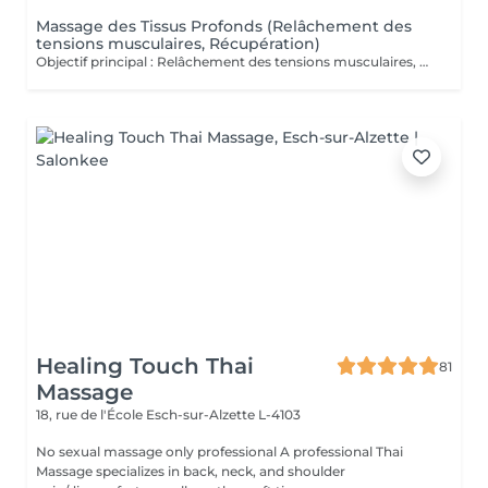
Massage des Tissus Profonds (Relâchement des
tensions musculaires, Récupération)
Objectif principal : Relâchement des tensions musculaires, Récupération. Massage intense ciblant les couches musculaires profondes pour soulager les tensions. Il agit directement sur les fibres musculaires, améliore la mobilité et restaure la souplesse des tissus. Véritable rituel de détente et de récupération, le massage des tissus profonds est un soin d'exception qui agit au cur des tensions musculaires. Grâce à des manuvres lentes et précises, il libère les zones de stress, relance la circulation et rééquilibre le corps en profondeur. Ce massage offre une sensation immédiate de relâchement, tout en procurant un bien-être durable et une profonde harmonisation du corps et de l'esprit. Fréquence recommandée : une séance par semaine en phase de soulagement pendant 2 à 4 semaines afin de libérer les tensions profondes et soutenir la récupération musculaire, puis une séance toutes les 3 à 4 semaines en entretien pour préserver souplesse, mobilité et confort durable.
Healing Touch Thai
81
Massage
18, rue de l'École
Esch-sur-Alzette L-4103
No sexual massage only professional A professional Thai
Massage specializes in back, neck, and shoulder