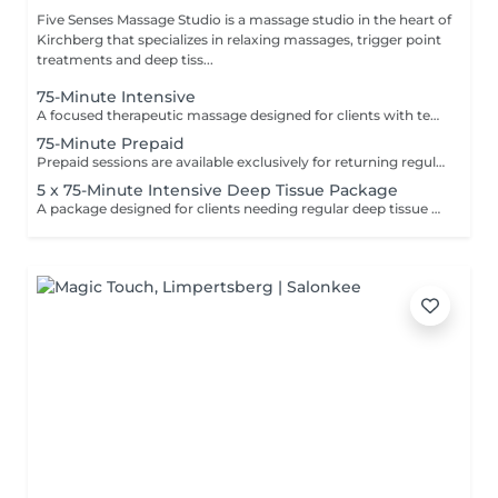
Five Senses Massage Studio is a massage studio in the heart of
Kirchberg that specializes in relaxing massages, trigger point
treatments and deep tiss...
75-Minute Intensive
A focused therapeutic massage designed for clients with tension in multiple areas of the body. This extended session allows enough time to work deeply and effectively on several problem zones without rushing the treatment. Using deep tissue and trigger point techniques, the massage helps release chronic muscle tension, reduce stiffness, improve mobility, and support physical recovery. Ideal for clients experiencing stress-related tension, muscular discomfort, postural tightness, or sports-related muscle fatigue. Common focus areas may include: * back and shoulders * neck and upper traps * lower back and glutes * legs and hips Recommended for clients who need more than a standard 60-minute session to properly address multiple areas of tension and restore overall body balance.
75-Minute Prepaid
Prepaid sessions are available exclusively for returning regular clients who already have an active prepaid package. New clients and clients without an active package are kindly asked to book regular massage sessions. Package options can be discussed during your appointment.
5 x 75-Minute Intensive Deep Tissue Package
A package designed for clients needing regular deep tissue work and focused muscle recovery. These extended 75-minute sessions allow more time to address multiple areas of tension, tightness, and physical strain using firm pressure and trigger point techniques. Ideal for chronic tension, stress-related tightness, muscle fatigue, sports recovery, and overall body maintenance. Pressure and focus areas can be adjusted according to your individual needs.