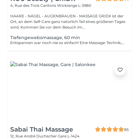
4, Rue des Trois Cantons
Wickrange L-3980
HAARE - NÄGEL - AUGENBRAUEN - MASSAGE GRIDX ist der
Ort, an dem Self-Care ganz natürlich Teil eines größeren Tages
wird. Kommen Sie vor dem Besuch im...
Tiefengewebsmassage, 60 min
Entspannen war noch nie so einfach! Eine Massage-Technik, die hauptsächlich zur Behandlung von muskuloskelettalen Problemen wie Verstauchungen und Sportverletzungen verwendet wird. Sie besteht darin, anhaltenden Druck mit langsamen, tiefen Streichbewegungen auf die inneren Schichten Ihrer Muskeln und Bindegewebe auszuüben. Dadurch wird Narbengewebe, das nach einer Verletzung entsteht, aufgebrochen und die Spannung in Muskeln und Gewebe reduziert. Vorteile einer Tiefengewebsmassage: - verbessert das Immunsystem des Körpers - hilft bei der Behandlung von Muskelschmerzen - verbessert Steifheit Wie wird eine Tiefengewebsmassage durchgeführt? - Kopf und Nacken werden massiert - Schultern und Rücken werden massiert - Hände und Arme werden massiert - Füße und Beine werden massiert - Bauch wird massiert Altersbeschränkungen: Es gibt keine Altersbeschränkungen für dieses Verfahren. Empfehlungen nach dem Verfahren: Treiben Sie 2-3 Stunden nach dem Eingriff keinen Sport und machen Sie keine scharfen Bewegungen. Häufigkeit: 1-2 Mal pro Woche, insgesamt 10 Mal. Wiederholen Sie dies alle 3-6 Monate.
Sabai Thai Massage
85
12, Rue André Duchscher
Gare L-1424