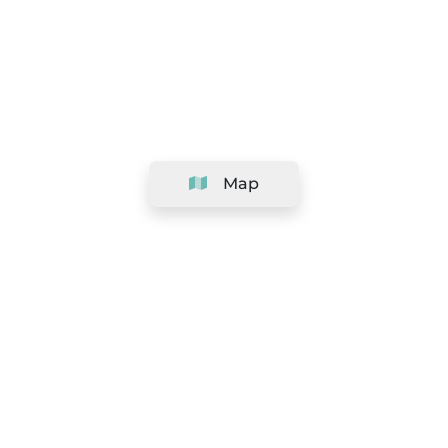
Map
Company
Support
Team
&
Careers
Information for salons