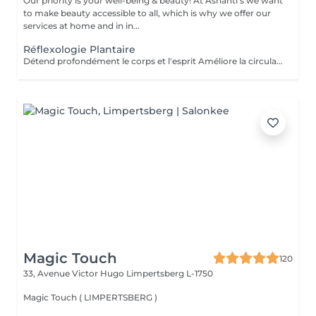
Our priority is your well-being & beauty! At Ashanti's we want
to make beauty accessible to all, which is why we offer our
services at home and in in...
Réflexologie Plantaire
Détend profondément le corps et l'esprit Améliore la circulation sanguine et lymphatique Aide à éliminer les tensions et les blocages énergétiques Renforce le système immunitaire Idéal pour : se ressourcer, apaiser le mental et réharmoniser le corps naturellement
Magic Touch
120
33, Avenue Victor Hugo
Limpertsberg L-1750
Magic Touch ( LIMPERTSBERG )