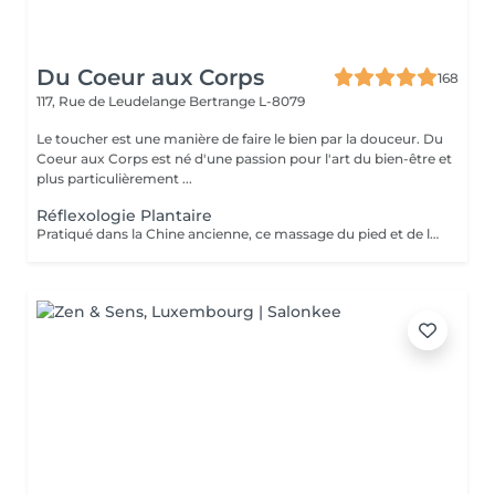
Du Coeur aux Corps
168
117, Rue de Leudelange
Bertrange L-8079
Le toucher est une manière de faire le bien par la douceur. Du
Coeur aux Corps est né d'une passion pour l'art du bien-être et
plus particulièrement ...
Réflexologie Plantaire
Pratiqué dans la Chine ancienne, ce massage du pied et de la voûte plantaire utilise le processus d'auto-guérison. Il soulage, énergise et harmonise le corps par des pressions localisées sur les pieds. Un massage qui fait écho dans le corps entier.