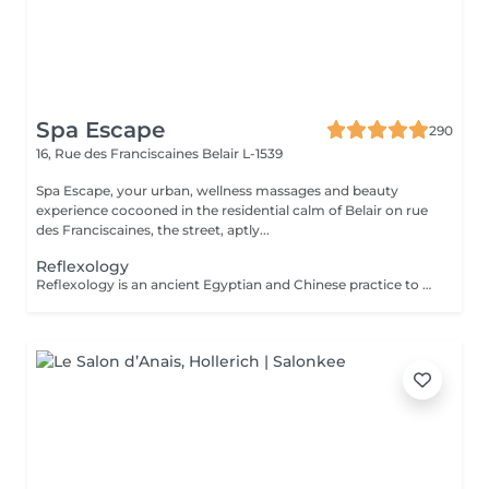
Spa Escape
290
16, Rue des Franciscaines
Belair L-1539
Spa Escape, your urban, wellness massages and beauty
experience cocooned in the residential calm of Belair on rue
des Franciscaines, the street, aptly...
Reflexology
Reflexology is an ancient Egyptian and Chinese practice to stimulate or calm the functions of all systems of the human body. With this touch therapy of the feet (plantar) on the reflex zones, toxins are released and the body starts to heal itself by creating harmony and equilibrium and calm.