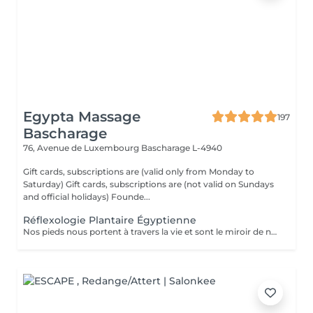
Egypta Massage
197
Bascharage
76, Avenue de Luxembourg
Bascharage L-4940
Gift cards, subscriptions are (valid only from Monday to
Saturday) Gift cards, subscriptions are (not valid on Sundays
and official holidays) Founde...
Réflexologie Plantaire Égyptienne
Nos pieds nous portent à travers la vie et sont le miroir de notre santé. Le massage égyptien de la réflexologie remonte à 2330 avant J.-C. selon des inscriptions qui ont été retrouvées montrant d'anciens égyptiens pratiquant ce type de traitement médical. Le massage des pieds soulage les tensions et favorise l'auto-guérison.