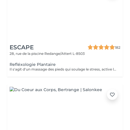
ESCAPE
182
28, rue de la piscine
Redange/Attert L-8503
Refléxologie Plantaire
Il s'agit d'un massage des pieds qui soulage le stress, active la circulation corporelle et le système immunitaire. Cette méthode est contre-indiquée aux femmes enceintes. BÉNÉFICES DE LA RÉFLEXOLOGIE PODALE Promeut la relaxation et soulage le stress. Améliore la circulation sanguine en activant le système immunitaire. Les pieds sont une zone du corps souvent oubliée et maltraitée alors que grâce à eux nous avançons sur le long chemin de la vie qui nous mène à nos buts, à nos rêves ; il serait donc bon de les chouchouter eux aussi.