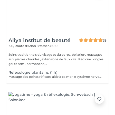
Aliya institut de beauté
35
196, Route d'Arlon
Strassen 8010
Soins traditionnels du visage et du corps, épilation, massages
aux pierres chaudes , extensions de faux cils , Pedicue , ongles
gel et semi-permanent,...
Refexologie plantaire. (1 h)
Massage des points réflexes aide à calmer le système nerveux et favorise une profonde détente Effets: -s'endormir plus facilement -réduire les réveil nocturnes -Atténue les maux de tête, les tensions musculaires, les douleurs liées au stress -Elimine les toxines -Réduit la sensation de jambes lourdes -Stimule la digestion, le système immunitaire ainsi que l'équilibre hormonal Les effets varient selon les personnes et les besoins à traiter A faire seul, en cure ou avec un soin "énergétique Lahochi"