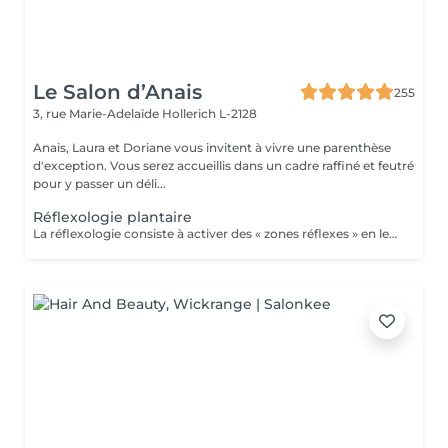
Le Salon d’Anais
255
3, rue Marie-Adelaïde
Hollerich L-2128
Anais, Laura et Doriane vous invitent à vivre une parenthèse
d'exception. Vous serez accueillis dans un cadre raffiné et feutré
pour y passer un déli...
Réflexologie plantaire
La réflexologie consiste à activer des « zones réflexes » en les massant du bout du doigt. Afin de soulager des douleurs à distance et rééquilibrer diverses fonctions vitales. Dans le cas de la réflexologie plantaire, ces fameuses zones sont situées au niveau des pieds. Les réflexologues considèrent qu'elles sont toutes associées à un organe, une partie du corps ou encore à une glande précise. La carte de réflexologie plantaire est vraiment très détaillée !