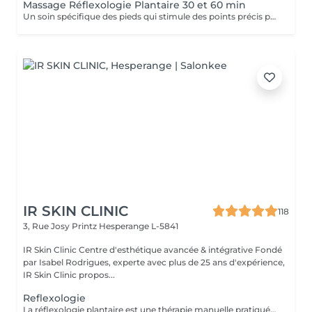
Massage Réflexologie Plantaire 30 et 60 min
Un soin spécifique des pieds qui stimule des points précis pour améliorer le bien-être général et équilibrer le corps.
IR SKIN CLINIC
118
3, Rue Josy Printz
Hesperange L-5841
IR Skin Clinic Centre d'esthétique avancée & intégrative Fondé
par Isabel Rodrigues, experte avec plus de 25 ans d'expérience,
IR Skin Clinic propos...
Reflexologie
La réflexologie plantaire est une thérapie manuelle pratiquée sur les pieds. Chaque partie du pied est reliée à travers le système nerveux à différents organes du corps. Au total, il existe 7200 terminaisons nerveuses au niveau des deux pieds, on peut donc traiter différents organes en appliquant une légère pression au niveau des pieds.