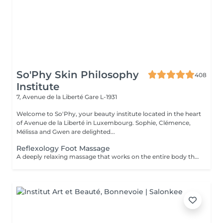
So'Phy Skin Philosophy
408
Institute
7, Avenue de la Liberté
Gare L-1931
Welcome to So'Phy, your beauty institute located in the heart
of Avenue de la Liberté in Luxembourg. Sophie, Clémence,
Mélissa and Gwen are delighted...
Reflexology Foot Massage
A deeply relaxing massage that works on the entire body through specific pressure points located on the feet. Through targeted pressure, this treatment helps release tension, stimulate the body's natural functions and promote an overall sense of balance. It provides deep relaxation, enhances the feeling of lightness and helps calm both body and mind. An ideal moment to release accumulated tension, reconnect and restore a sense of overall well-being.