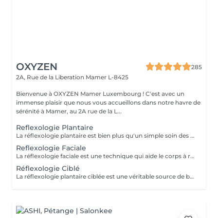
OXYZEN
285
2A, Rue de la Liberation
Mamer L-8425
Bienvenue à OXYZEN Mamer Luxembourg ! C'est avec un
immense plaisir que nous vous accueillons dans notre havre de
sérénité à Mamer, au 2A rue de la L...
Reflexologie Plantaire
La réflexologie plantaire est bien plus qu'un simple soin des pieds, c'est une véritable source de bien-être qui vous amène à un état de profonde relaxation. Cette technique apaisante a le pouvoir de diminuer le stress, les insomnies, les migraines, ainsi que les douleurs musculaires ou articulaires, y compris les maux de dos. Elle favorise la détente et la décontraction à la fois musculaire et mentale. Nos séances de réflexologie plantaire ont été soigneusement conçues pour vous offrir un véritable moment de détente, où chaque pression sur les points réflexes de vos pieds procure un apaisement profond. Vous vous sentirez revitalisé(e), libéré(e) des tensions, et prêt(e) à affronter le quotidien avec sérénité. Réservez dès maintenant votre séance de réflexologie plantaire et découvrez les bienfaits exceptionnels de cette technique ancestrale. Note : La réflexologie plantaire peut être une excellente option pour soulager de nombreux maux liés au stress, mais elle est déconseillée aux femmes enceintes. Chez OXYZEN, nous sommes déterminés à vous offrir une expérience de bien-être complète grâce à nos diverses techniques de relaxation. Idéal également comme idée cadeau originale, pour surprendre et faire plaisir. Pour en savoir plus et découvrir l'ensemble de nos prestations, cliquez ici : https://www.oxyzen.lu Avertissement : Nos soins sont dédiés au bien-être et à la relaxation. Ils ne remplacent pas un suivi médical et ne relèvent pas de la kinésithérapie.
Reflexologie Faciale
La réflexologie faciale est une technique qui aide le corps à retrouver son équilibre naturel. En travaillant sur les points réflexes du visage, cette pratique apaise le stress, libère les toxines accumulées, et peut même contribuer à soulager les migraines. Nos séances de réflexologie faciale sont conçues pour vous offrir un véritable moment de détente et d'harmonisation. Chaque manipulation douce du visage stimule les zones réflexes, ce qui favorise la régulation des fonctions corporelles et vous aide à retrouver votre vitalité. Réservez dès aujourd'hui votre séance de réflexologie faciale et découvrez les bienfaits apaisants de cette technique. Vous ressentirez une profonde relaxation et une libération des tensions accumulées. Note : La réflexologie faciale peut apporter un réel soulagement, mais elle est déconseillée aux femmes enceintes. Pour de plus amples informations et pour réserver votre séance, contactez-nous ou réservez en ligne Chez OXYZEN, nous sommes déterminés à vous offrir une expérience de bien-être complète grâce à nos diverses techniques de relaxation. Idéal également comme idée cadeau originale, pour surprendre et faire plaisir. Pour en savoir plus et découvrir l'ensemble de nos prestations, cliquez ici : https://www.oxyzen.lu Avertissement : Nos soins sont dédiés au bien-être et à la relaxation. Ils ne remplacent pas un suivi médical et ne relèvent pas de la kinésithérapie.
Réflexologie Ciblé
La réflexologie plantaire ciblée est une véritable source de bien-être qui vous emmène dans un état profond de relaxation. Elle offre de nombreux avantages, notamment la réduction du stress, l'amélioration du sommeil, le soulagement des migraines et des douleurs musculaires ou articulaires telles que les maux de dos. Elle favorise également la détente et la décontraction musculaire et mentale. Cette séance de réflexologie plantaire de 45 minutes est conçue pour cibler spécifiquement les zones de tension et de déséquilibre dans vos pieds. Grâce à des techniques de pression précises, Philippe travaille sur les points réflexes pour rétablir l'harmonie dans tout votre corps. Tout a été méticuleusement étudié pour que vous puissiez vivre une expérience de détente profonde et oublier le rythme effréné du quotidien. Profitez de ce moment pour relâcher les tensions, apaiser votre esprit et revitaliser votre corps. Veuillez noter que la réflexologie plantaire ciblée est déconseillée aux femmes enceintes. Pour réserver votre séance ou pour toute question, contactez-nous ou réservez en ligne. Idéal également comme idée cadeau originale, pour surprendre et faire plaisir. Pour en savoir plus et découvrir l'ensemble de nos prestations, cliquez ici : https://www.oxyzen.lu Avertissement : Nos soins sont dédiés au bien-être et à la relaxation. Ils ne remplacent pas un suivi médical et ne relèvent pas de la kinésithérapie.