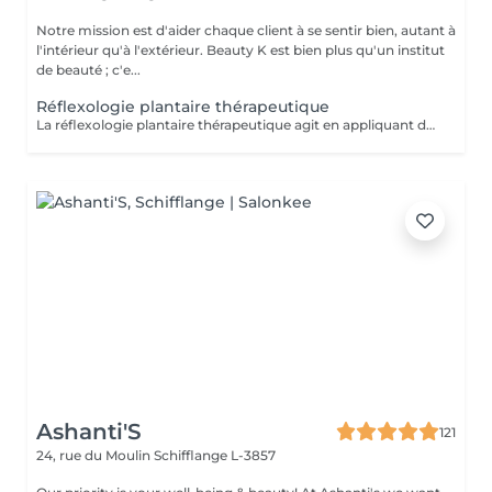
Notre mission est d'aider chaque client à se sentir bien, autant à
l'intérieur qu'à l'extérieur. Beauty K est bien plus qu'un institut
de beauté ; c'e...
Réflexologie plantaire thérapeutique
La réflexologie plantaire thérapeutique agit en appliquant des pressions précises sur les pieds selon un protocole structuré, visant à rééquilibrer les systèmes endocrinien, nerveux, lymphatique, digestif et respiratoire. Ce soin aide à libérer les tensions et à réduire le stress, souvent à l'origine de divers déséquilibres physiques et psychiques. En stimulant la circulation sanguine et lymphatique, il favorise une meilleure oxygénation et l'élimination des toxines. Certaines zones réflexes peuvent être sensibles : cela indique un besoin de rééquilibrage. Ce soin global favorise l'harmonie entre corps et esprit, aidant à restaurer la vitalité et le bien-être général.
Ashanti'S
121
24, rue du Moulin
Schifflange L-3857