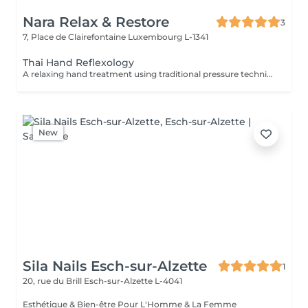
Nara Relax & Restore
3
7, Place de Clairefontaine
Luxembourg L-1341
Thai Hand Reflexology
A relaxing hand treatment using traditional pressure techniques applied to specific points of the hands. Ideal for tired, overworked hands and anyone who spends long hours typing, writing, or using handheld devices.
New
Sila Nails Esch-sur-Alzette
1
20, rue du Brill
Esch-sur-Alzette L-4041
Esthétique & Bien-être Pour L'Homme & La Femme