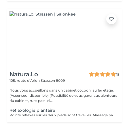
Natura.Lo
18
105, route d’Arlon
Strassen 8009
Nous vous accueillons dans un cabinet cocoon, au 1er étage.
(Ascenseur disponible) (Possibilité de vous garer aux alentours
du cabinet, rues parallèl...
Réflexologie plantaire
Points réflexes sur les deux pieds sont travaillés. Massage par pression sur toutes les zones de vos pieds, utilisation avec du talc. Chèque cadeau disponible (Montant de votre choix, celui-ci est à indiquer lors de votre demande)