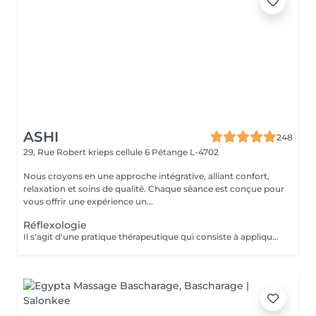
ASHI
248
29, Rue Robert krieps cellule 6
Pétange L-4702
Nous croyons en une approche intégrative, alliant confort,
relaxation et soins de qualité. Chaque séance est conçue pour
vous offrir une expérience un...
Réflexologie
Il s'agit d'une pratique thérapeutique qui consiste à appliquer une pression sur des points spécifiques des pieds. On pense que ces points correspondent à différents organes et systèmes du corps, favorisant la relaxation et soulageant les tensions.