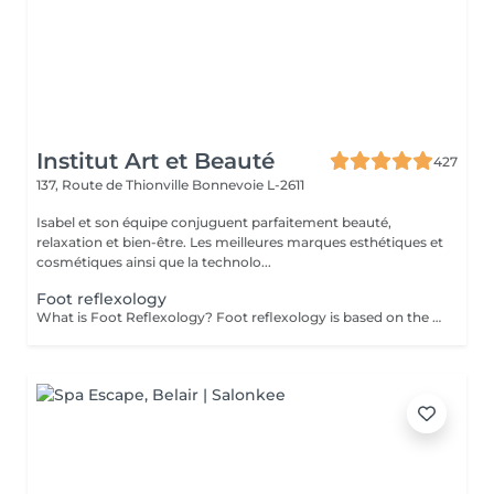
Institut Art et Beauté
427
137, Route de Thionville
Bonnevoie L-2611
Isabel et son équipe conjuguent parfaitement beauté,
relaxation et bien-être. Les meilleures marques esthétiques et
cosmétiques ainsi que la technolo...
Foot reflexology
What is Foot Reflexology? Foot reflexology is based on the principle that the feet are a miniature representation of the human body. Each nerve ending corresponds to an organ or a part of the body. When an organ is not functioning properly, the flow of vital energy is obstructed, which is reflected and felt in the feet. Objectives of Foot Reflexology The goal of reflexology is to stimulate the body's self-regulation capabilities. Dynamic pressure applied to a specific area (reflex zone) induces a therapeutic effect on the corresponding organ. Therapeutic Indications Reflexology is recommended for functional disorders such as: Stress management Back pain Digestive issues Migraines Sleep disorders Sinusitis Menstrual pain Urinary disorders Joint pain Benefits of Foot Reflexology By working on reflex points, reflexology can: Restore energy flow Improve energy circulation and release energy throughout the body Enhance blood circulation Restore proper functioning of organs, the nervous system, and glands Rebalance the sympathetic and parasympathetic nervous systems Provide physical and psychological relaxation