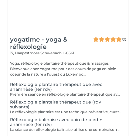
yogatime - yoga &
33
réflexologie
17, Haaptstrooss
Schwebach L-8561
Yoga, réflexologie plantaire thérapeutique & massages
Bienvenue chez Yogatime pour des cours de yoga en plein
coeur de la nature à l'ouest du Luxembo...
Réflexologie plantaire thérapeutique avec
anamnèse (1er rdv)
Première séance en réflexologie plantaire thérapeutique avec anamnèse approfondie. La réflexologie plantaire est une technique préventive, curative et manuelle. Cette technique millénaire non-invasive utilise les ressources naturelles de l'organisme et est reconnue par l'OMS (Organisation Mondiale de la Santé) comme une pratique de santé de soins complémentaires. Contre-indications: mycose ou blessure au pied.
Réflexologie plantaire thérapeutique (rdv
suivants)
La réflexologie plantaire est une technique préventive, curative et manuelle. Cette technique millénaire non-invasive utilise les ressources naturelles de l'organisme et est reconnue par l'OMS (Organisation Mondiale de la Santé) comme une pratique de santé de soins complémentaires. Contre-indications: mycose ou blessure au pied.
Réflexologie balinaise avec bain de pied +
anamnèse (1er rdv)
La séance de réflexologie balinaise utilise une combinaison de pressions profondes, de mouvements de pétrissage, de tapotements et d'étirements doux pour détendre le corps. Les points de pression utilisés en réflexologie balinaise sont liés à des points d'acupuncture sur les méridiens de la médecine traditionnelle chinoise. La stimulation de ces points peut aider à libérer des blocages énergétiques et à rétablir l'équilibre du corps. Cette séance nous plonge dans la culture balinaise avec ses petits rituels comme l'utilisation du bain de pieds, d'encens ou d'huiles essentielles qui contribuent à créer une atmosphère sacrée et à renforcer l'expérience d'harmonie de l'organisme. La réflexologie balinaise est accessible à tous. Doux et tonique à la fois, il est dans le monde du massage celui qui enveloppe de relaxation les plus hésitants car il offre une très large variété de mouvements. La réflexologie balinaise peut se substituer à la réflexologie plantaire traditionnelle pour apporter un soin d'horizon différent ou un point de départ à tout traitement de réflexologie plantaire de type occidentale. *** La réflexologie balinaise inclut le massage des mollets. Veuillez porter un vêtement ample que vous pourrez remonter aisément jusqu'au genoux *** Bienfaits : - Soutenir et booster le principe d'auto-régulation de l'organisme - Apaisement du système nerveux, massage de détente profonde - Réduction du stress et de l'anxiété - Amélioration de la circulation sanguine - Soulagement des douleurs - Amélioration du sommeil - Soulagement des maux de tête - Amélioration des troubles digestifs - Renforcement du système immunitaire ... Contre-indications : - Fièvre, phase aigüe de maladie - Fracture, foulure, coupure, brûlure ou autre blessure du pied, ongle incarné, mycose - Durant le premier mois de grossesse