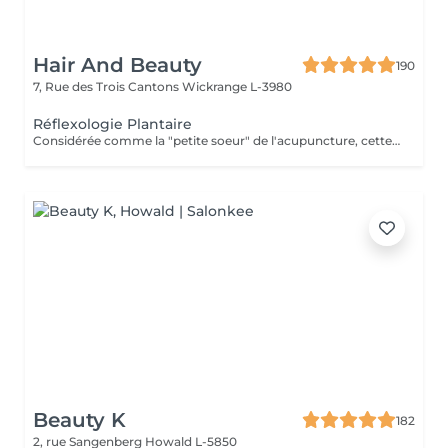
Hair And Beauty
190
7, Rue des Trois Cantons
Wickrange L-3980
Réflexologie Plantaire
Considérée comme la "petite soeur" de l'acupuncture, cette thérapie en médecine parallèle a pour but la prévention de la maladie, de malaises et de soulager sinon éradiquer les problèmes existants. Elle permet une approche différente et complémentaire de la médecine allopathique. Elle permet un traitement de fond. Les pressions, respirations agissent sur toutes les fonctions et organes du corps tout entier. Pour tous âges à "Consommer sans modération"
Beauty K
182
2, rue Sangenberg
Howald L-5850