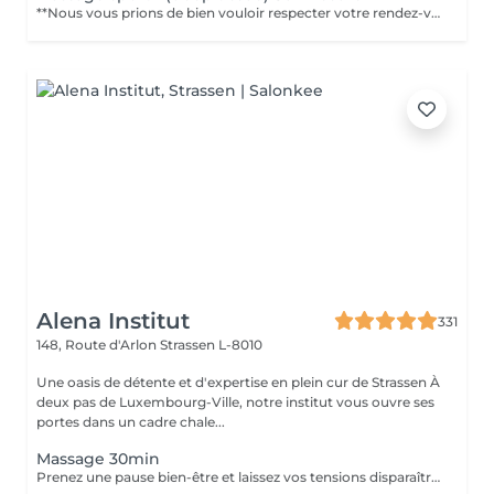
**Nous vous prions de bien vouloir respecter votre rendez-vous** En prenant rendez-vous, vous occupez une place, dont une autre personne aurait éventuellement besoin. Tout rendez-vous non annulé 24h en avance, est susceptible d'être facturé. (Si vous ne pouvez pas vous présenter à votre RDV, proposez-le éventuellement à un proche ou à un ami) Toute l'équipe DE MASSEUR vous remercie pour votre respect et votre compréhension ____________________________________________________________________________________ **Please keep your appointment ** By making an appointment, you occupy a place, which another person may need. Any appointment that is not cancelled 24 hours in advance may be charged. (If you are unable to attend your appointment, suggest it to a family member or a friend). The whole DE MASSEUR team thanks you for your respect and understanding.
Alena Institut
331
148, Route d'Arlon
Strassen L-8010
Une oasis de détente et d'expertise en plein cur de Strassen À
deux pas de Luxembourg-Ville, notre institut vous ouvre ses
portes dans un cadre chale...
Massage 30min
Prenez une pause bien-être et laissez vos tensions disparaître. Ce massage de 30 minutes détend les muscles, apaise l'esprit et vous procure une sensation de relaxation profonde. Un moment parfait pour retrouver énergie et sérénité.