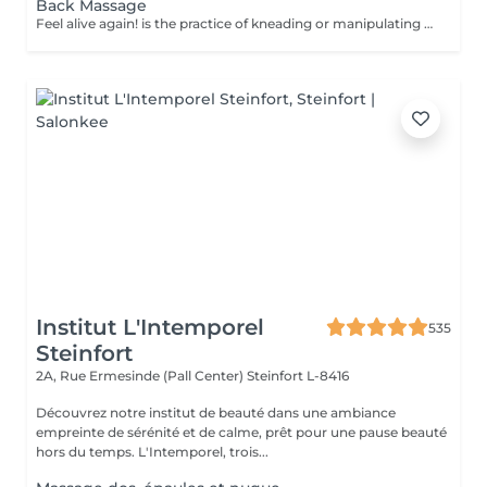
Back Massage
Feel alive again! is the practice of kneading or manipulating a person's muscles and other soft-tissue in order to reduce stress, reduce muscle pain, increase relaxation and improve the work of the immune system. Benefits of getting a back health massage: - reduces stress - relaxing - improves blood circulation - improves body immune system How is massage back health done? - head and neck are massaged - shoulders and back are massaged - hands and arms are massaged Age restrictions: there are no age restrictions for this procedure. Post procedure recommendations: do not do sport and any sharp movements for 2-3 hours after the procedure. Frequency: 1-2 times per week, 10 times in total. Repeat once in 3-6 months.
Institut L'Intemporel
535
Steinfort
2A, Rue Ermesinde (Pall Center)
Steinfort L-8416
Découvrez notre institut de beauté dans une ambiance
empreinte de sérénité et de calme, prêt pour une pause beauté
hors du temps. L'Intemporel, trois...