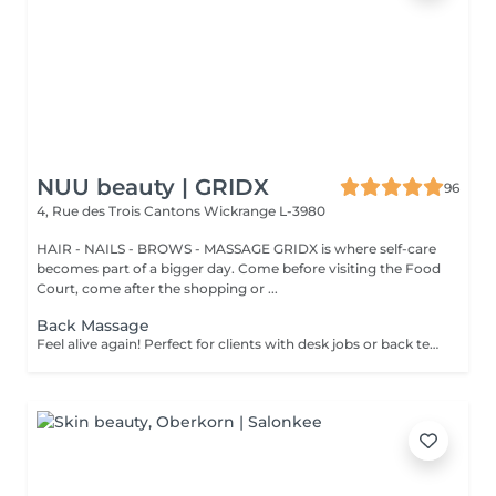
NUU beauty | GRIDX
96
4, Rue des Trois Cantons
Wickrange L-3980
HAIR - NAILS - BROWS - MASSAGE GRIDX is where self-care
becomes part of a bigger day. Come before visiting the Food
Court, come after the shopping or ...
Back Massage
Feel alive again! Perfect for clients with desk jobs or back tension, focuses on relieving stress, tightness, and knots in the back and shoulders. Whether you suffer from chronic back pain or occasional tension, this treatment provides targeted relief and improved posture. Cupping therapy is an ancient healing technique that uses special cups to create gentle suction on the skin. This suction promotes blood flow, relieves muscle tension, reduces inflammation, and supports deep relaxation. The treatment can help release toxins, improve circulation, and ease chronic pain or stiffness. Age restrictions: there are no age restrictions for this procedure. Post procedure recommendations: do not do sport and any sharp movements for 2-3 hours after the procedure. Frequency: 1-2 times per week, 10 times in total. Repeat once in 3-6 months.