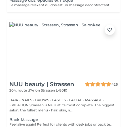
Massage dos, épaules et nuque
Le massage relaxant du dos est un massage décontractant englobant le dos, les cervicales et la nuque. Les muscles du dos, particulièrement sollicités pour tenir le corps droit, sont décontractés en profondeur lors de ce massage.
NUU beauty | Strassen
426
204, route d'Arlon
Strassen L-8010
HAIR - NAILS - BROWS - LASHES - FACIAL - MASSAGE -
EPILATION Strassen is NUU at its most complete. The biggest
salon, the fullest menu - hair, skin, n...
Back Massage
Feel alive again! Perfect for clients with desk jobs or back tension, focuses on relieving stress, tightness, and knots in the back and shoulders. Whether you suffer from chronic back pain or occasional tension, this treatment provides targeted relief and improved posture. Cupping therapy is an ancient healing technique that uses special cups to create gentle suction on the skin. This suction promotes blood flow, relieves muscle tension, reduces inflammation, and supports deep relaxation. The treatment can help release toxins, improve circulation, and ease chronic pain or stiffness. Age restrictions: there are no age restrictions for this procedure. Post procedure recommendations: do not do sport and any sharp movements for 2-3 hours after the procedure. Frequency: 1-2 times per week, 10 times in total. Repeat once in 3-6 months.