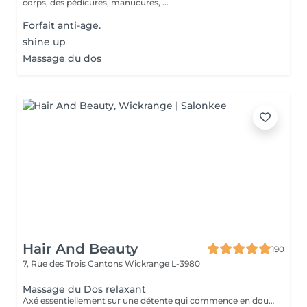
corps, des pédicures, manucures, ...
Forfait anti-age.
shine up
Massage du dos
Hair And Beauty
190
7, Rue des Trois Cantons
Wickrange L-3980
Massage du Dos relaxant
Axé essentiellement sur une détente qui commence en douceur pour finir en profondeur. Frictions. pétrissages et chaleur sont au programme. Pressions adaptées selon votre choix. douces ou fortes.Pour une action au niveau des cervicales vous pouvez opter pour le massage plus complet (Dos,cervicales et points spécifiques.).