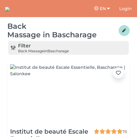
EN
Login
Back
Massage
in
Bascharage
Filter
Back Massage
in
Bascharage
Institut de beauté Escale
73