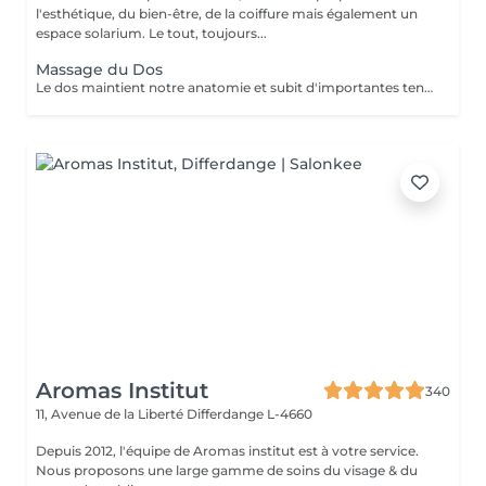
l'esthétique, du bien-être, de la coiffure mais également un
espace solarium. Le tout, toujours...
Massage du Dos
Le dos maintient notre anatomie et subit d'importantes tensions liées au stress, à la fatigue, au froid, aux mauvaises positions... Le massage du dos permet de dénouer les tensions, détendre les muscles, soulage les courbatures et les contractions. Le massage du dos est une véritable source de bien être et de détente. Il a un effet bénéfique de façon locale mais aussi sur la détente générale. Senteurs aux choix: Fleur de Tiaré, Thé vert Jasmin, Rose Litchi, Cédra Passion
Aromas Institut
340
11, Avenue de la Liberté
Differdange L-4660
Depuis 2012, l'équipe de Aromas institut est à votre service.
Nous proposons une large gamme de soins du visage & du