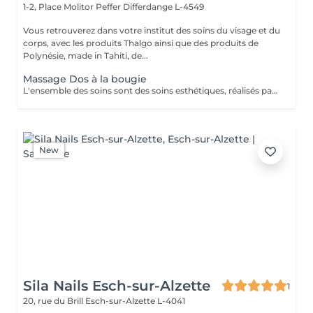
1-2, Place Molitor Peffer
Differdange L-4549
Vous retrouverez dans votre institut des soins du visage et du
corps, avec les produits Thalgo ainsi que des produits de
Polynésie, made in Tahiti, de...
Massage Dos à la bougie
L'ensemble des soins sont des soins esthétiques, réalisés par des esthéticiennes diplômées. Ils n'ont pas de visée médicale et les massages ne sont aucunement sexuels. Vous avez pris rendez-vous dans un institut de beauté. Merci de respecter le personnel
New
Sila Nails Esch-sur-Alzette
1
20, rue du Brill
Esch-sur-Alzette L-4041