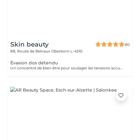
Skin beauty
80
88, Route de Belvaux
Oberkorn L-4510
Évasion dos détendu
Un concentré de bien-être pour soulager les tensions accumulées. Ce massage ciblé du dos, de la nuque et des épaules combine des manuvres enveloppantes et profondes pour libérer le stress et apporter une sensation immédiate de légèreté. Idéal pour une pause relaxante en pleine journée.