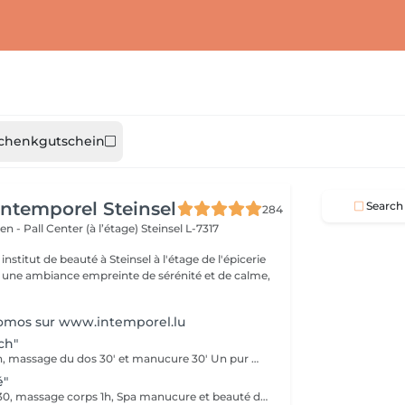
chenkgutschein
'Intemporel Steinsel
Search
284
en - Pall Center (à l’étage)
Steinsel L-7317
nstitut de beauté à Steinsel à l'étage de l'épicerie
s une ambiance empreinte de sérénité et de calme,
romos sur www.intemporel.lu
ch"
Soin Signature 2h, massage du dos 30' et manucure 30' Un pur moment de détente et de déconnection complète
é"
Soin Absolute 1h30, massage corps 1h, Spa manucure et beauté des pieds Le luxe, le calme et la détente, magique ...