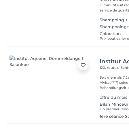
Diminutif suit r
service de qualité
Shampoing + 
Shampooing+
Coloration
Institut 
120, route d'Ech
Seit mehr als 7 
Alvisse****) seine
Behandlungsritua
offre du mois
Bilan Minceur
1ère séance S