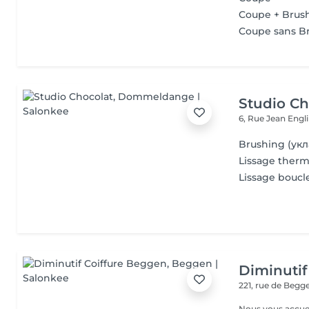
Coupe + Brus
Coupe sans B
Studio Ch
6, Rue Jean Engl
Brushing (укл
Lissage ther
Lissage bouc
Diminutif
221, rue de Beg
Nous vous accue