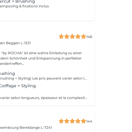
ircut + Brushing
ampooing & fixations inclus
148
gen
Beggen L-1221
"by ROCHA" ist eine wahre Einladung zu einer
an dem Schönheit und Entspannung in perfekter
ndertreffen...
rushing
(Shampooing + Brushing + Styling) Les prix peuvent varier selon longueurs, épaisseur et la complexité du travail.
oiffage + Styling
s
Les prix peuvent varier selon longueurs, épaisseur et la complexité du travail.
144
Luxembourg
Bereldange L-7241