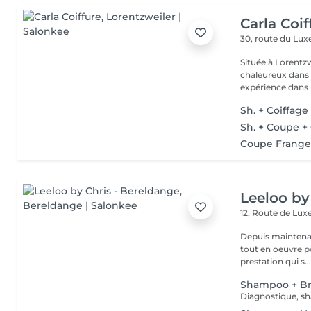
Carla Coif
30, route du L
Située à Lorentzw
chaleureux dans u
expérience dans l
Sh. + Coiffage
Sh. + Coupe +
Coupe Frang
Leeloo by
12, Route de L
Depuis maintenan
tout en oeuvre po
prestation qui s..
Shampoo + B
Diagnostique, sh