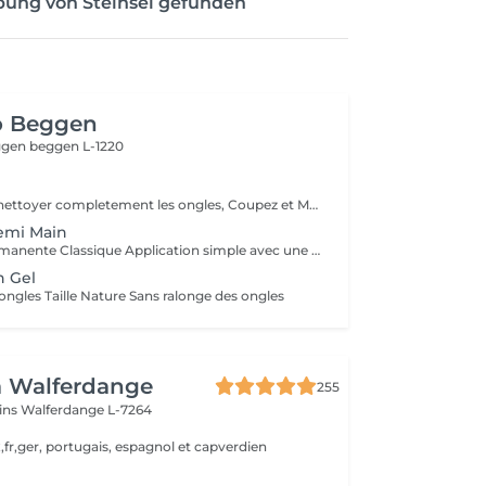
bung von Steinsel gefunden
o Beggen
eggen
beggen L-1220
Dissolvant pour nettoyer completement les ongles, Coupez et Modelez les ongles avec une lime, Mouillez les mains quelques minutes pour ramollir les cuticules, Pousses les Cuticules avec batone pour repousser doucement vers l'arrière et coupez les excès, Hydratez les Mains avec crème et les cuticules pour maintenir la peau douce, Appliquez une base transparent pour protéger les ongles. Attendez suffisamment de tempos pour sèche.
emi Main
1. Pose Semi-Permanente Classique Application simple avec une fine couche de base. Idéale pour celles qui souhaitent de la couleur, de la brillance et un léger renfort. Tenue moyenne 2 semaines. 2. Pose Semi + Renfort Combinaison d'une base classique avec une couche de renfort. Offre une meilleure résistance que le semi-permanent classique, parfaite pour les ongles naturels. Moyenne Tenue de 2 à 3 semaines. 3. Pose Semi + Fiber Ultra Base classique combinée à un gel enrichi en fibres, idéale pour les ongles fragiles ou nécessitant un renforcement supplémentaire. Tenue Moyenne 3 à 4 semaines.
n Gel
ongles Taille Nature Sans ralonge des ongles
a Walferdange
255
ins
Walferdange L-7264
,fr,ger, portugais, espagnol et capverdien