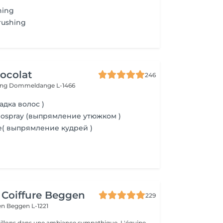
hing
rushing
ocolat
246
ing
Dommeldange L-1466
адка волос )
mospray (выпрямление утюжком )
le( выпрямление кудрей )
 Coiffure Beggen
229
gen
Beggen L-1221
illons dans une ambiance sympathique. L'équipe