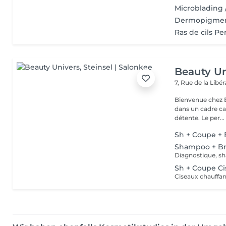
Microblading 
Dermopigment
Ras de cils P
Beauty Un
7, Rue de la Lib
Bienvenue chez Be
dans un cadre ca
détente. Le per...
Sh + Coupe +
Shampoo + B
Diagnostique, sh
Sh + Coupe Ci