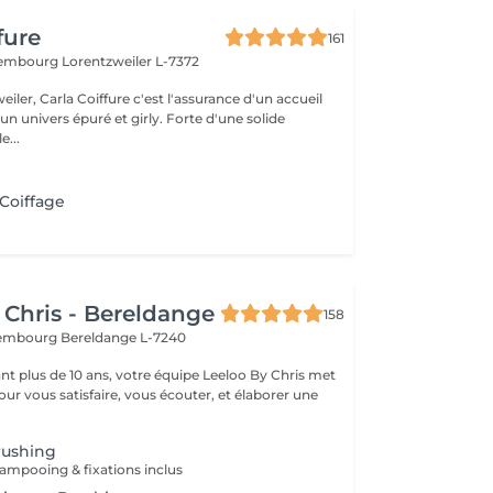
fure
161
uxembourg
Lorentzweiler L-7372
eiler, Carla Coiffure c'est l'assurance d'un accueil
n univers épuré et girly. Forte d'une solide
e...
 Coiffage
e
 Chris - Bereldange
158
uxembourg
Bereldange L-7240
t plus de 10 ans, votre équipe Leeloo By Chris met
ur vous satisfaire, vous écouter, et élaborer une
.
rushing
ampooing & fixations inclus