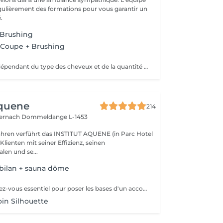
égulièrement des formations pour vous garantir un
.
Brushing
Coupe + Brushing
Prix peut varier dépendant du type des cheveux et de la quantité de couleur utilisée
Aquene
214
ternach
Dommeldange L-1453
Jahren verführt das INSTITUT AQUENE (in Parc Hotel
 Klienten mit seiner Effizienz, seinen
len und se...
 bilan + sauna dôme
Un premier rendez-vous essentiel pour poser les bases d'un accompagnement efficace et personnalisé. Lors de ce bilan, nous analysons votre morphologie, vos habitudes, votre hygiène de vie et vos objectifs. Cela nous permet de comprendre les causes profondes de vos difficultés et de définir ensemble un programme adapté : soins, fréquence, conseils, cosmétique, hygiène de vie. Objectif : construire un plan minceur global, réaliste et efficace, en lien avec votre corps et vos besoins.
oin Silhouette