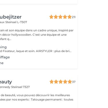
ubejitzer
211
eaux
Steinsel L-7307
n et son équipe dans un cadre unique, inspiré par
llywoodien. C'est une équipe et une
ant q...
hing
Service comprend Fixateur, laque et soin. AIRSTYLER : plus de brillance et de ténacité qu'un brushing. JocoStyler: un lisseur, lissage et soin, qui donne la brillance spectaculaire.
iffage
ne
eauty
37
Kennedy
Steinsel 7327
 de beauté, vous pouvez découvrir les meilleures
 experts : Tatouage permanent : toutes