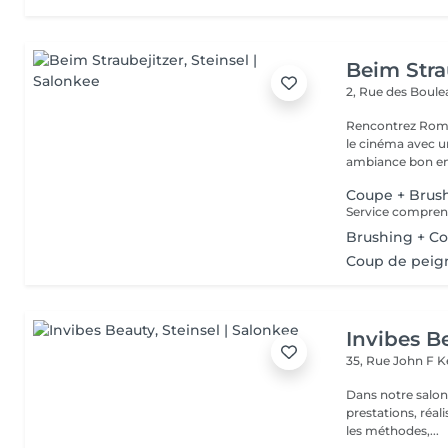
Beim Stra
2, Rue des Boul
Rencontrez Romai
le cinéma avec un décor ho
ambiance bon enf
Coupe + Brus
Brushing + Co
Coup de peig
Invibes B
35, Rue John F 
Dans notre salon
prestations, réalisées par nos
les méthodes,...