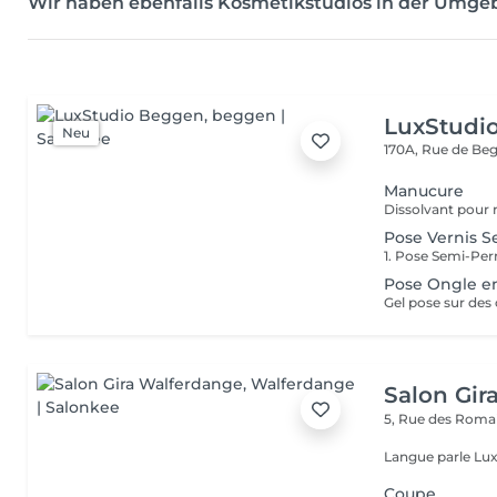
Wir haben ebenfalls Kosmetikstudios in der Umge
LuxStudi
Neu
170A, Rue de B
Manucure
Pose Vernis S
Pose Ongle e
Gel pose sur des 
Salon Gir
5, Rue des Roma
Langue parle Lux
Coupe