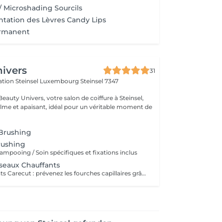
/ Microshading Sourcils
ation des Lèvres Candy Lips
ermanent
ivers
31
ération Steinsel Luxembourg
Steinsel 7347
auty Univers, votre salon de coiffure à Steinsel,
lme et apaisant, idéal pour un véritable moment de
 Brushing
rushing
ampooing / Soin spécifiques et fixations inclus
seaux Chauffants
Ciseaux chauffants Carecut : prévenez les fourches capillaires grâce aux lames chauffantes. En effet, la chaleur apportée par les lames chauffantes permet aux substances hydratantes et nutritives présentes dans les fibres capillaires, ainsi qu'aux pigments, de rester à l'intérieur de celle-ci. Le cheveu cicatrise ainsi immédiatement, croit en résistance et garde une forme belle et une texture douce. Brushing non compris