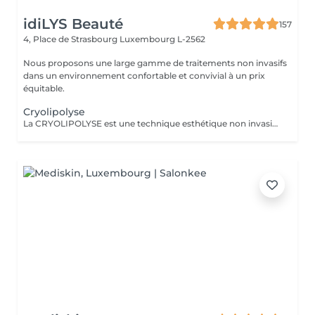
idiLYS Beauté
157
4, Place de Strasbourg
Luxembourg L-2562
Nous proposons une large gamme de traitements non invasifs
dans un environnement confortable et convivial à un prix
équitable.
Cryolipolyse
La CRYOLIPOLYSE est une technique esthétique non invasive qui utilise le froid pour réduire les amas graisseux localisés. La LUMINOTHÉRAPIE du visage consiste à exposer la peau à des lumières LED afin de stimuler le renouvellement cellulaire et améliorer l'éclat du teint.