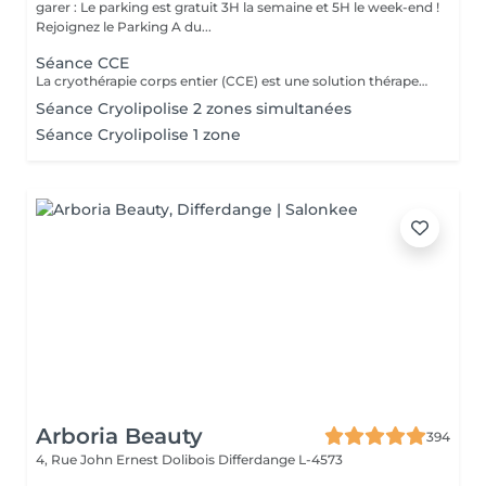
garer : Le parking est gratuit 3H la semaine et 5H le week-end !
Rejoignez le Parking A du...
Séance CCE
La cryothérapie corps entier (CCE) est une solution thérapeutique non médicamenteuse par le froid. Elle utilise l'action du froid en produisant un effet antalgique et anti-inflammatoire sur tout le corps dans de nombreux domaines : médical, sportif, bien-être et esthétique.
Séance Cryolipolise 2 zones simultanées
Séance Cryolipolise 1 zone
Arboria Beauty
394
4, Rue John Ernest Dolibois
Differdange L-4573