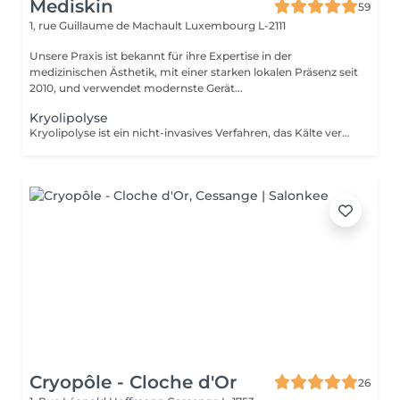
Mediskin
59
1, rue Guillaume de Machault
Luxembourg L-2111
Unsere Praxis ist bekannt für ihre Expertise in der
medizinischen Ästhetik, mit einer starken lokalen Präsenz seit
2010, und verwendet modernste Gerät...
Kryolipolyse
Kryolipolyse ist ein nicht-invasives Verfahren, das Kälte verwendet, um lokalisiertes Fettgewebe zu zerstören. Während der Behandlung kühlt ein Applikator die Fettzellen auf sehr niedrige Temperaturen, wodurch sie kristallisieren und allmählich vom Lymphsystem ausgeschieden werden. Vorteile: -Reduktion von Fettdepots, die gegen Sport und Diäten resistent sind. -Nicht-invasives Verfahren ohne Operation oder Anästhesie. Anpassungsfähigkeit: -Kryolipolyse ist für alle Hauttypen geeignet. Gegenanzeigen: -Nicht empfohlen für schwangere Frauen. Während der ersten Sitzung werden wir gemeinsam Ihre Ziele festlegen und die für Ihre Haut am besten geeignete Behandlung bestimmen. Bei Fragen kontaktieren Sie uns oder buchen Sie einen kostenlosen Beratungstermin
Cryopôle - Cloche d'Or
26