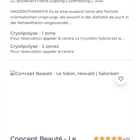
22, Boulevard Pierre Dupong
Luxembourg L-1430
MADEROTHERAPIE Es ist eine tausend Jahre alte Technik
orientalischen Ursprungs, die sowohl in der Ästhetik als auch in
der Rehabilitation angewendet ...
Cryolipolyse - 1 zone
Pour réservation appeler le centre Le CryoSlim hybrid est la nouvelle génération de Cryolipolyse médicale (traitement des cellules de graisse par le froid). CryoSlim hybrid est le seul appareil d'amincissement à garantir les résultats minceur cliniquement supérieurs à la moyenne et exclusivement avec des températures de traitement saines et sans danger pour l'organisme. Ce traitement concerne les hommes et les femmes qui présentent une ou plusieurs zones localisées souvent résistantes aux efforts de régime et sport : ventre, poignées d'amour, culotte de cheval, intérieur des cuisses, genoux, bras, dos.
Cryolipolyse - 2 zones
Pour réservation appeler le centre
Concept Beauté - Le
455