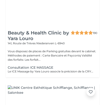
Beauty & Health Clinic by
190
Yara Louro
141, Route de Trèves
Niederanven L-6940
Vous disposez de places de Parking gratuites devant le cabinet.
Méthodes de paiement : Carte Bancaire et Payconiq Validité
des forfaits: Les forfait...
Consultation ICE MASSAGE
Le ICE Massage by Yara Louro associe la précision de la CRYOLIPOLYSE à des techniques de massage expertes pour cibler les amas graisseux localisés, redéfinir harmonieusement les contours de la silhouette et révéler une peau plus lisse, plus tonique et sublimée. Afin d'offrir une expérience parfaitement adaptée à vos objectifs, une consultation initiale est recommandée. Lors de cette rencontre personnalisée, nous : analyserons avec précision les zones concernées élaborerons un protocole sur mesure, pensé selon vos besoins et vos attentes vous présenterons le déroulement de votre parcours ainsi que les résultats attendus établirons une proposition personnalisée pour la continuité de votre accompagnement