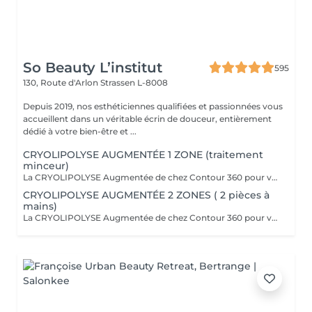
So Beauty L’institut
595
130, Route d'Arlon
Strassen L-8008
Depuis 2019, nos esthéticiennes qualifiées et passionnées vous
accueillent dans un véritable écrin de douceur, entièrement
dédié à votre bien-être et ...
CRYOLIPOLYSE AUGMENTÉE 1 ZONE (traitement
minceur)
La CRYOLIPOLYSE Augmentée de chez Contour 360 pour venir à bout en une séance de nos bourrelets disgracieux. La Cryolipolyse Augmentée permet la destruction et l'élimination naturelle des cellules graisseuses par l'application d'un froid intense sur l'amas ciblé, avec des résultats visibles et permanent dès la première séance. Que ce soit pour le ventre, les poignées d'amour, les cuisses, la culotte de cheval, le pli du soutien gorge ou les bras, Contour 360 offre des solutions sur-mesure grâce à ses différents applicateurs ergonomiques (small, medium, large, flat, Helios). Chacun est conçu pour cibler efficacement les amas graisseux spécifiques, permettant une personnalisation optimale du traitement. Le soin Contour 360 est une révolution dans le domaine de l'esthétique corporelle. Si vous cherchez à affiner votre silhouette sans recourir à des interventions chirurgicales invasives, ce traitement est idéal !
CRYOLIPOLYSE AUGMENTÉE 2 ZONES ( 2 pièces à
mains)
La CRYOLIPOLYSE Augmentée de chez Contour 360 pour venir à bout en une séance de nos bourrelets disgracieux. La Cryolipolyse Augmentée permet la destruction et l'élimination naturelle des cellules graisseuses par l'application d'un froid intense sur l'amas ciblé, avec des résultats visibles et permanent dès la première séance. Que ce soit pour le ventre, les poignées d'amour, les cuisses, la culotte de cheval, le pli du soutien gorge ou les bras, Contour 360 offre des solutions sur-mesure grâce à ses différents applicateurs ergonomiques (small, medium, large, flat, Helios). Chacun est conçu pour cibler efficacement les amas graisseux spécifiques, permettant une personnalisation optimale du traitement. Le soin Contour 360 est une révolution dans le domaine de l'esthétique corporelle. Si vous cherchez à affiner votre silhouette sans recourir à des interventions chirurgicales invasives, ce traitement est idéal !