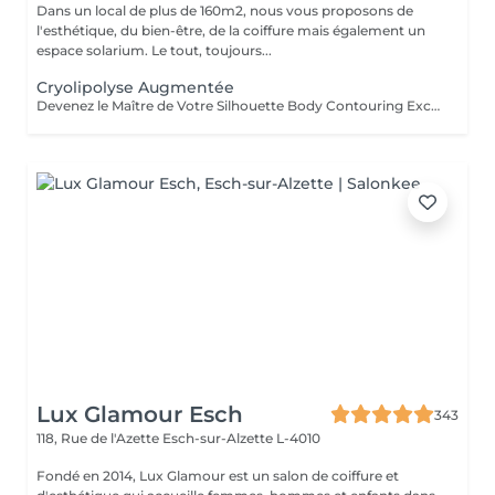
Dans un local de plus de 160m2, nous vous proposons de
l'esthétique, du bien-être, de la coiffure mais également un
espace solarium. Le tout, toujours...
Cryolipolyse Augmentée
Devenez le Maître de Votre Silhouette Body Contouring Exclusif Vous aspirez à redéfinir votre silhouette, dire adieu à la peau d'orange, et être prête pour votre summer body ? Ressentez-vous le besoin d'être accompagnée par des professionnelles pour retrouver le corps qui vous fait vous sentir au mieux ? Arboria Beauty est là pour concrétiser vos objectifs! Le Body Contouring by CONTOUR PARIS® offre une solution complète, personnalisée et unique grâce à la combinaison de trois technologies de pointe : La Cryolipolyse Augmentée, pour affiner votre silhouette sur mesure. Le Laser Diode Focalisé, pour atténuer la cellulite. Le Palber-Rouler Mécanique, pour raffermir la beau. Laissez-nous vous guider vers une transformation qui révélera votre meilleure version ! Arboria Beauty détient l'exclusivité au Luxembourg pour vous offrir en avant-première le Body Contouring by CONTOUR PARIS®, une expérience minceur unique en son genre dans le domaine de médecine esthétique.
Lux Glamour Esch
343
118, Rue de l'Azette
Esch-sur-Alzette L-4010
Fondé en 2014, Lux Glamour est un salon de coiffure et