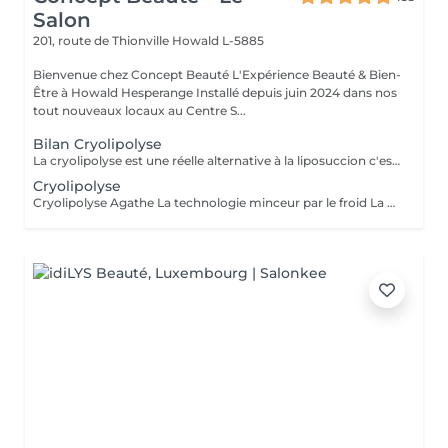
Salon
201, route de Thionville
Howald L-5885
Bienvenue chez Concept Beauté L'Expérience Beauté & Bien-
Être à Howald Hesperange Installé depuis juin 2024 dans nos
tout nouveaux locaux au Centre S...
Bilan Cryolipolyse
La cryolipolyse est une réelle alternative à la liposuccion c'est une méthode radicale, unique et non invasive qui détruit la graisse par le froid. Cette technique est utilisée pour redessiner votre silhouette et gommer la cellulite. Idéale pour le ventre, les poignées d'amour sur les hanches, les fesses et la culotte de cheval mais aussi l'interieur des cuisses et des bras.
Cryolipolyse
Cryolipolyse Agathe La technologie minceur par le froid La Cryolipolyse est une technique innovante qui utilise le froid contrôlé pour éliminer définitivement les cellules graisseuses (adipocytes) de façon ciblée et naturelle. Grâce à l'appareil Agathe, dernière génération réelle alternative à la liposuccion, nous offrons une méthode efficace et non invasive pour remodeler la silhouette et affiner les zones rebelles dès la première séance. Les zones traitées Nous ciblons les zones où les amas graisseux sont les plus tenaces et difficiles à éliminer avec le sport ou l'alimentation : - Ventre & Bas du ventre : Réduit la graisse abdominale et améliore le galbe du ventre. - Poignées d'amour : Affine la taille et redessine les contours. - Culotte de cheval : Atténue les amas graisseux sur les hanches et les fesses. - Intérieur des cuisses : Permet d'affiner et d'harmoniser la silhouette des jambes. - Bras : Cible le relâchement cutané et sculpte les bras. - Double menton : Redéfinit l'ovale du visage et affine le cou. Quels résultats attendre EN UNE SEULE SÉANCE ? * Réduction visible des amas graisseux grâce à la destruction des cellules adipeuses. * Peau plus lisse et raffermie, grâce à l'effet tenseur du froid sur les tissus. * Perte de centimètres sur la zone traitée (les premiers résultats sont visibles après 3 à 4 semaines, avec un effet optimal en 6 à 8 semaines). * Résultats durables : Les cellules graisseuses éliminées ne reviennent pas si une bonne hygiène de vie est maintenue. Un bilan personnalisé est réalisé avant chaque séance pour définir votre programme minceur et adapter le traitement à vos besoins.