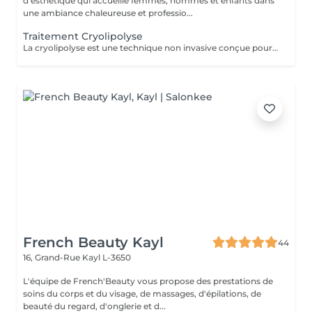
d'esthétique qui accueille femmes, hommes et enfants dans
une ambiance chaleureuse et professio...
Traitement Cryolipolyse
La cryolipolyse est une technique non invasive conçue pour réduire les amas graisseux localisés. Grâce au froid contrôlé, les cellules graisseuses sont cristallisées puis éliminées naturellement par l'organisme, sans chirurgie ni aiguilles. Ce traitement permet de remodeler la silhouette de façon ciblée, avec des résultats progressifs et durables, tout en préservant la peau et les tissus environnants. Idéal pour les zones comme le ventre, les cuisses ou les bras, il offre une alternative sûre et efficace pour affiner la silhouette.
French Beauty Kayl
44
16, Grand-Rue
Kayl L-3650
L'équipe de French'Beauty vous propose des prestations de
soins du corps et du visage, de massages, d'épilations, de
beauté du regard, d'onglerie et d...