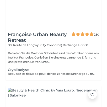
Françoise Urban Beauty
250
Retreat
80, Route de Longwy (City Concorde)
Bertrange L-8060
Betreten Sie die Welt der Schönheit und des Wohlbefindens am
Institut Francoise. Genießen Sie eine entspannende Erfahrung
und profitieren Sie von unse...
Cryolipolyse
Réduisez les tissus adipeux de vos zones de surcharge au moyen dun système de refroidissement contrôlé. La technique Cooltech réduit définitivement les tissus adipeux pour des résultats visibles après une seule séance. Le traitement est indolore, non invasif, sûr et efficace. Abdomen, poignées damour, intérieur et extérieur des cuisses, bourrelets dans le dos, intérieur et extérieur des genoux, culotte de cheval. Cure de 2 Soins possibles - Prix 845