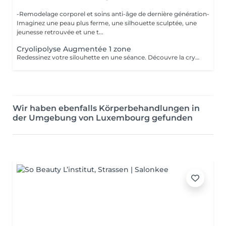
-Remodelage corporel et soins anti-âge de dernière génération-
Imaginez une peau plus ferme, une silhouette sculptée, une
jeunesse retrouvée et une t...
Cryolipolyse Augmentée 1 zone
Redessinez votre silouhette en une séance. Découvre la cryolipolise augmentée, une technologie haute gamme, fariquée en France par ContourParis. Éliminez les amas graisseux grâce à l'efficacité du froid. Il est possible qu'il y ait des contre-indications à la réalisation de ce soin. Si vous n'êtes jamais venu, je vous conseille de réserver au préalable un bilan silhouette ou de téléphoner au cabinet.
Wir haben ebenfalls Körperbehandlungen in
der Umgebung von Luxembourg gefunden