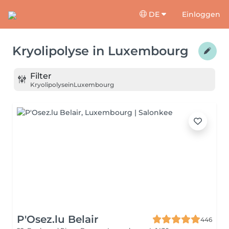
DE
Einloggen
Kryolipolyse
in
Luxembourg
Filter
Kryolipolyse
in
Luxembourg
P'Osez.lu Belair
446