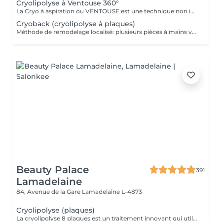
Cryolipolyse à Ventouse 360°
La Cryo à aspiration ou VENTOUSE est une technique non invasive visant à se débarrasser d'un bourrelet disgracieux qui ne part pas avec des séances de sport ou un régime draconien. Une accumulation de tissu gras à un endroit de votre corps et qui vous gène.
Cryoback (cryolipolyse à plaques)
Méthode de remodelage localisé: plusieurs pièces à mains vont traiter une zone localisée pour détruire les graisses et raffermir la zone, et renforcer profondément les muscles.
Beauty Palace
391
Lamadelaine
84, Avenue de la Gare
Lamadelaine L-4873
Cryolipolyse (plaques)
La cryolipolyse 8 plaques est un traitement innovant qui utilise des plaques en silicone refroidissantes pour cibler et éliminer définitivement jusqu'à 40 % des cellules graisseuses dans les zones traitées. Grâce à un processus de refroidissement contrôlé, les cellules graisseuses sont cristallisées, puis éliminées naturellement par l'organisme au fil des semaines, offrant des résultats visibles sans chirurgie ni temps de récupération.