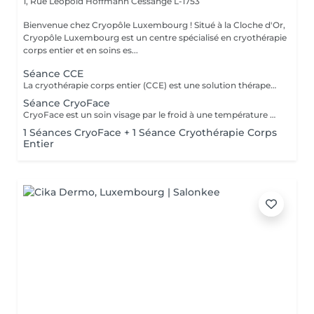
1, Rue Léopold Hoffmann
Cessange L-1753
Bienvenue chez Cryopôle Luxembourg ! Situé à la Cloche d'Or,
Cryopôle Luxembourg est un centre spécialisé en cryothérapie
corps entier et en soins es...
Séance CCE
La cryothérapie corps entier (CCE) est une solution thérapeutique non médicamenteuse par le froid. Elle utilise l'action du froid en produisant un effet antalgique et anti-inflammatoire sur tout le corps dans de nombreux domaines : médical, sportif, bien-être et esthétique. Cures de 5, 12, 20, 60 et 100 séances disponibles.
Séance CryoFace
CryoFace est un soin visage par le froid à une température de -78°C sèche et confortable. Cette technique douce et naturelle vient stimuler tous les récepteurs de la peau. Cure de 10 séances disponible.
1 Séances CryoFace + 1 Séance Cryothérapie Corps
Entier