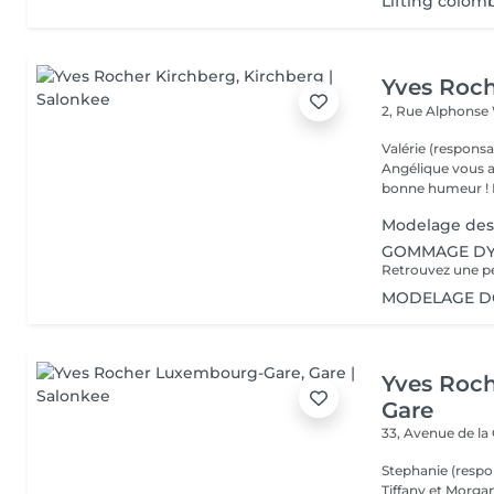
Lifting colom
Yves Roch
2, Rue Alphonse
Valérie (responsa
Angélique vous a
b
Modelage des 
GOMMAGE DY
MODELAGE DOS
Yves Roc
Gare
33, Avenue de la
Stephanie (respo
Tiffany et Morgan