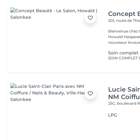
Concept B
201, route de Thi
Bienvenue chez Concept Beauté L'
Howald Hesperang
nouveaux locaux 
Soin complet 
Lucie Sain
NM Coiffu
25C, boulevard 
LPG