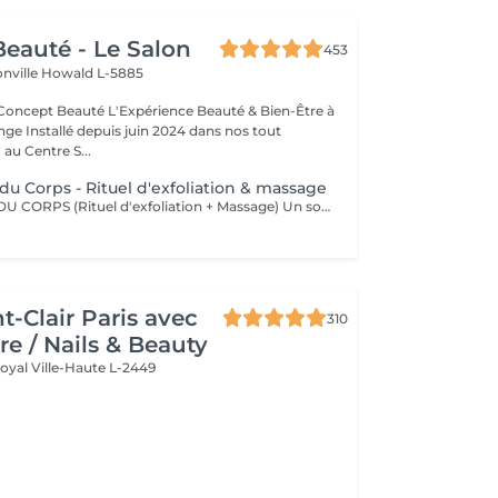
eauté - Le Salon
453
onville
Howald L-5885
Expérience Beauté & Bien-Être à
e Installé depuis juin 2024 dans nos tout
au Centre S...
du Corps - Rituel d'exfoliation & massage
SOIN COMPLET DU CORPS (Rituel d'exfoliation + Massage) Un soin divin combinant un gommage doux et un massage relaxant pour une peau sublimée et un corps détendu. L'exfoliation, réalisée avec le Body Strategist Scrub de Comfort Zone, élimine les cellules mortes, affine le grain de peau et prépare à l'absorption des actifs hydratants. Le massage qui suit nourrit et apaise la peau grâce aux textures veloutées et aux actifs régénérants des huiles de soin Comfort Zone, pour une sensation de bien-être absolu.
t-Clair Paris avec
310
re / Nails & Beauty
Royal
Ville-Haute L-2449