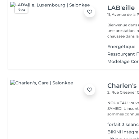
LAB'eille
Neu
11, Avenue de la
Bienvenue dans 
une prestation, n'hésite
chaussée dans la 
Energétique
Ressourçant 
Modelage Cor
Charlen's
2, Rue Glesener
G
NOUVEAU : ouver
SAMEDI L'incontournable institut de beauté à Luxembourg. Nous
sommes connues 
forfait 3 seanc
BIKINI intégra