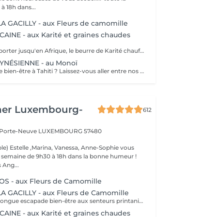
à 18h dans...
 GACILLY - aux Fleurs de camomille
AINE - aux Karité et graines chaudes
Laissez-vous emporter jusqu'en Afrique, le beurre de Karité chauffé devient une huile tiède nourrissante qui enveloppe votre corps dans une infinie douceur. Les graines d'Entada porte-bonheur sont ensuite glissées tout le long du corps délivrant une douce chaleur bienfaisante.
NÉSIENNE - au Monoï
Envie dune escale bien-être à Tahiti ? Laissez-vous aller entre nos mains, lors dun voyage des sens à lhuile de Monoï. Secret de beauté des vahinés, le Monoï est extrait des fleurs de Tiaré, emblèmes de Tahiti. Ce modelage inspiré de la tradition ancestrale polynésienne permet à lensemble de votre corps de retrouver son harmonie. De longs mouvements des mains et des avant-bras, au rythme du va-et-vient des vagues, chassent les toxines et libèrent les tensions. Votre corps et votre esprit sont apaisés. Vous repartez avec la peau soyeuse et parfumée du divin sillage des fleurs de Tahiti.
her Luxembourg-
612
a Porte-Neuve
LUXEMBOURG 57480
le) Estelle ,Marina, Vanessa, Anne-Sophie vous
la semaine de 9h30 à 18h dans la bonne humeur !
 Ang...
 - aux Fleurs de Camomille
A GACILLY - aux Fleurs de Camomille
Offrez-vous une longue escapade bien-être aux senteurs printanières de Camomille, fleur emblématique de nos champs à la Gacilly. le temps s'est arrêté. Incroyablement relaxé et en harmonie, votre corps et votre esprits retrouvent leur équilibre.
AINE - aux Karité et graines chaudes