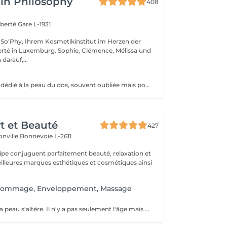
in Philosophy
408
iberté
Gare L-1931
So'Phy, Ihrem Kosmetikinstitut im Herzen der
urg. Sophie, Clémence, Mélissa und
darauf,...
Un soin complet dédié à la peau du dos, souvent oubliée mais pourtant sujette aux tensions et aux imperfections. Ce soin débute par un nettoyage et une exfoliation afin de purifier la peau, affiner le grain de peau et améliorer sa texture. Selon vos besoins et la durée choisie (30 ou 60 minutes), un travail plus ciblé peut être réalisé pour désincruster la peau et rééquilibrer les zones concernées. Le soin se termine par un massage relaxant, permettant de relâcher les tensions accumulées et de procurer une sensation immédiate de bien-être. La peau est plus nette, plus douce et le dos profondément détendu. Un soin idéal pour prendre soin de cette zone souvent négligée tout en s'accordant un moment de détente.
rt et Beauté
427
onville
Bonnevoie L-2611
uipe conjuguent parfaitement beauté, relaxation et
.
Gommage, Enveloppement, Massage
Au fil du temps, la peau s'altère. Il n'y a pas seulement l'âge mais aussi le tabac, l'alcool ou encore le soleil qui participent au vieillissement de la peau. Créé pour le traitement d'esthétique facial, le Light Angel est un appareil qui fait usage de la technique de photomodulation traitement par LED combiné à un cosmétique. Est utilisé pour de nombreux traitements tels que le ° Raffermissement cutané, ° L'anti-âge, les rides et lignes d'expressions ° Traitement de pigmentation, l'hydratation cutanée ° Répare l'acné, ° Le blanchiment dentaire. L'absorption de la lumière par la mélanine permet une reconstruction dermo-épidermique. Permet également de combler vos rides, de faire disparaitre vos rougeurs ou vos vergetures, de rendre vos dents plus blanches ou d'accélérer la repousse de vos cheveux. La séance entre 30 et 90 min. La zone à traiter est nettoyée puis soumise au programme adapté. On y applique ensuite un masque de gel avant l'exposition à la lumière.