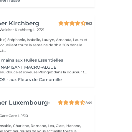
bien fesse
er Kirchberg
962
 Weicker
Kirchberg L-2721
ble) Stéphanie, Isabelle, Lauryn, Amanda, Laura et
ccueillent toute la semaine de 9h à 20h dans la
onne humeur ! La...
mains aux Huiles Essentielles
NAMISANT MACRO-ALGUE
Retrouvez une peau douce et soyeuse Plongez dans la douceur tropicale dIndonésie à travers les notes épicées des huiles essentielles de Girofle et de Muscade. Ce gommage aux effluves chauds et naturels vous transporte tout en exfoliant délicatement votre peau : elle est douce, lumineuse et satinée.
 - aux Fleurs de Camomille
her Luxembourg-
849
 Gare
Gare L-1610
nsable, Charlene, Romane, Lea, Clara, Hanane,
e sont heureuses de vous accueillir toute la