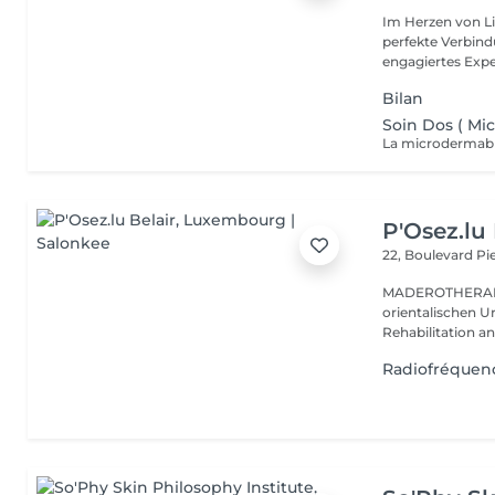
Im Herzen von Li
perfekte Verbindu
engagiertes Expe
Bilan
Soin Dos ( Mi
P'Osez.lu 
22, Boulevard P
MADEROTHERAPIE Es ist eine tausend Jahre al
orientalischen Ur
Rehabilitation a
Radiofréquenc