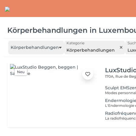
Körperbehandlungen
in
Luxembo
Kategorie
Such
Körperbehandlungen
Körperbehandlungen
Lu
LuxStudi
Neu
170A, Rue de B
Sculpt EMSzer
Endermologi
Radiofréquen