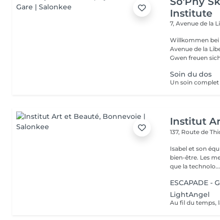
So'Phy Sk
Institute
7, Avenue de la L
Willkommen bei 
Avenue de la Liberté in Luxemb
Gwen freuen sich 
Soin du dos
Institut A
137, Route de Thi
Isabel et son éq
bien-être. Les meilleures marques esthétiques et cosmétiques ainsi
que la technolo..
ESCAPADE - 
LightAngel