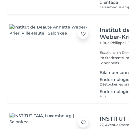
d'Entada
Institut 
Weber-Kr
1, Rue Philippe II
Exzellenz im Dienst der Schönheit!
im Stadtzentrum u
Schönheits...
Bilan personn
Endermologie
Endermologie
+ 1)
INSTITUT
27, Avenue Past