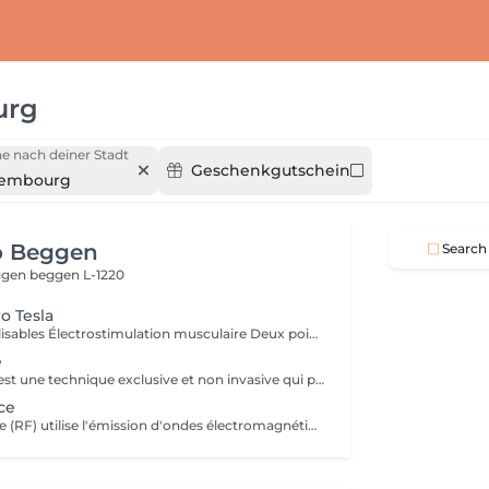
urg
e nach deiner Stadt
Geschenkgutschein
xembourg
o Beggen
Search
eggen
beggen L-1220
o Tesla
Modes personnalisables Électrostimulation musculaire Deux poignées indépendantes : contrôlez la puissance indépendamment, permettant des entraînements synchronisés ou individualisés Sûr et non invasif : notre machine est exempte de courant, d'hyperthermie, de rayonnement et ne nécessite aucune période de récupération. Brûlage de graisse et développement musculaire sans effort Gain de temps et d'efforts : seulement 30 minutes d'utilisation équivalent à 30 000 contractions musculaires, l'équivalent d'innombrables rouleaux de ventre ou squats.
e
L'Endermologie est une technique exclusive et non invasive qui permet de remodeler votre silhouette, de lisser la cellulite et d'améliorer globalement la tonicité de la peau.
ce
La radiofréquence (RF) utilise l'émission d'ondes électromagnétiques à très haute fréquence, pour cibler la peau. La technologie RF permet ainsi de raffermir sa peau et de réduire des tissus graisseux, afin de redessiner des contours touchés par un affaissement cutané et un relâchement de la peau.