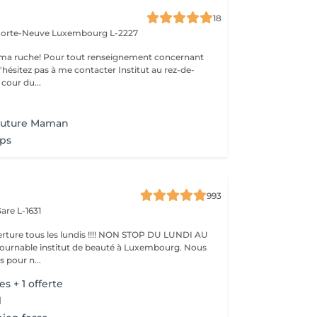
18
 Porte-Neuve
Luxembourg L-2227
ma ruche! Pour tout renseignement concernant
z pas à me contacter Institut au rez-de-
cour du...
Future Maman
ps
993
are L-1631
ture tous les lundis !!!! NON STOP DU LUNDI AU
pour n...
es + 1 offerte
l