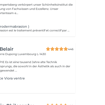
mpertsberg verkörpert unser Schönheitsinstitut die
ng von Fachwissen und Exzellenz. Unser
rtenteam e...
crodermabrasion )
La microdermabrasion est le traitement préventif et correctif par excellence. Elle stimule la régénération cellulaire et la production de cellules jeunes. À l'aide d'une tête diamantée, la microdermabrasion enlève toutes les cellules mortes. Dès le premier traitement, la peau est plus éclatante, plus douce et visiblement exfoliée.
Belair
446
ierre Dupong
Luxembourg L-1430
te Technik
sprungs, die sowohl in der Ästhetik als auch in der
ngewendet ...
e Viora ventre