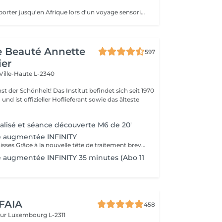
Laissez-vous emporter jusqu'en Afrique lors d'un voyage sensoriel. Le beurre de karité chauffé devient une huile tiède nourrissante qui enveloppe votre corps dans une infinie douceur. Les graines d'Entada chaudes sont ensuite glissées le long du corps, délivrant une douce chaleur bienfaisante. La chaleur de ce soin favorise la relaxation.
de Beauté Annette
597
ier
Ville-Haute L-2340
 Das Institut befindet sich seit 1970
nd ist offizieller Hoflieferant sowie das älteste
alisé et séance découverte M6 de 20'
 augmentée INFINITY
Déstocker les graisses Grâce à la nouvelle tête de traitement brevetée Alliance, endermologie® permet de cibler et daffiner les zones rebelles à lexercice et à lhygiène alimentaire (bras, dos, ventre, taille, cuisses..) tout en sadaptant précisément aux besoins de chaque peau. Lisser la cellulite La cellulite, qui touche 90 % des femmes même les plus minces et les plus sportives, résulte à la fois dun stockage de graisses dans les adipocytes (cellules graisseuses) et dune rétention deau tout autour. Raffermir la peau Variations de poids, grossesses, temps qui passe la peau perd progressivement de sa tonicité et de sa souplesse. Même si ce relâchement cutané concerne tout le corps, certaines zones y sont plus sensibles : intérieur des cuisses, ventre, bras, etc Retrouver des jambes légères Jambes lourdes et douloureuses, chevilles ou pieds gonflés ces symptômes traduisent une mauvaise circulation sanguine et lymphatique. Les toxines saccumulent dans lorganisme, ce qui explique de telles variations de volume en une même journée ou à différents moments du cycle féminin. Bien-être Découvrez des parcours de soins au concept exclusif, pour une efficacité et une détente incomparables.
 augmentée INFINITY 35 minutes (Abo 11
 FAIA
458
eur
Luxembourg L-2311