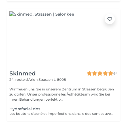
Skinmed
94
24, route d'Arlon
Strassen L-8008
Wir freuen uns, Sie in unserem Zentrum in Strassen begrüßen
zu dürfen. Unser professionnelles Ästhétikteam wird Sie bei
Ihren Behandlungen perfekt b...
Hydrafacial dos
Les boutons d'acné et imperfections dans le dos sont souvent présents chez les adolescents, jeunes adultes ou encore chez les personnes présentant des problèmes hormonaux. Leur apparition s'explique par le même phénomène que les imperfections du visage : une accumulation de sébum, peaux mortes, et une inflammation. HydraFacial est le seul traitement utilisant une technologie brevetée pour nettoyer, éliminer et hydrater. Les super sérums HydraFacial contiennent des ingrédients nutritifs pour une peau plus belle immédiatement. Le résultat : un nettoyage profond de la peau, une réhydratation, et une diminution des imperfections. Ce soin est composé d'un nettoyage, d'une exfoliation douce, d'une extraction et d'antioxydants.