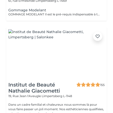
61, rue Ermesinde
Limpertsberg L-1469
Gommage Modelant
GOMMAGE MODELANT Il est le pré-requis indispensable à tout soin de la peau en associant exfoliation et massage pour une peau infiniment douce et lisse. Ce soin sur-mesure du corps apporte une action très complète mêlant relaxation et soin de la peau. Ses bienfaits : amélioration du taux d'hydratation de la peau lissage et douceur de la surface cutanée assouplissement de la peau amélioration de l'éclat de la peau.
Institut de Beauté
155
Nathalie Giacometti
19, Rue Jean l'Aveugle
Limpertsberg L-1148
Dans un cadre familial et chaleureux nous sommes là pour
vous faire passer un joli moment. Nos esthéticiennes qualifiées,