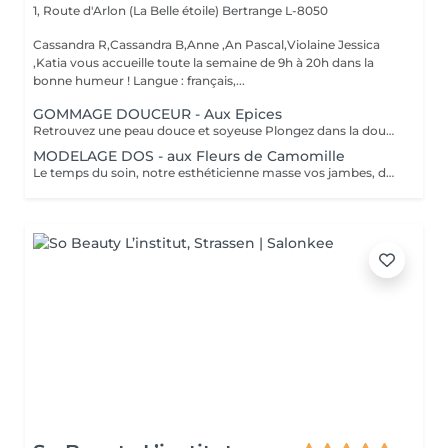
1, Route d'Arlon (La Belle étoile)
Bertrange L-8050
Cassandra R,Cassandra B,Anne ,An Pascal,Violaine Jessica
,Katia vous accueille toute la semaine de 9h à 20h dans la
bonne humeur ! Langue : français,...
GOMMAGE DOUCEUR - Aux Epices
Retrouvez une peau douce et soyeuse Plongez dans la douceur tropicale dIndonésie à travers les notes épicées des huiles essentielles de Girofle et de Muscade. Ce gommage aux effluves chauds et naturels vous transporte tout en exfoliant délicatement votre peau : elle est douce, lumineuse et satinée.
MODELAGE DOS - aux Fleurs de Camomille
Le temps du soin, notre esthéticienne masse vos jambes, des orteils à la taille dans un mouvement tonique qui active la microcirculation et leurs procure un confort sans précédent. Bénéfices : Vos jambes retrouvent fraicheur et légèreté.