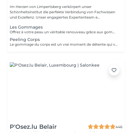
Im Herzen von Limpertsberg verkörpert unser
Schönheitsinstitut die perfekte Verbindung von Fachwissen
und Exzellenz. Unser engagiertes Expertenteam e...
Les Gommages
Offrez à votre peau un véritable renouveau grâce aux gommages corps Gemology. Enrichis en extraits minéraux précieux et en ingrédients naturels, ils exfolient en douceur, éliminent les cellules mortes et révèlent l'éclat de la peau. Leur texture sensorielle et leurs parfums délicats transforment l'exfoliation en un rituel de bien-être luxueux. Résultat : une peau lisse, douce, parfaitement préparée à recevoir les soins suivants.
Peeling Corps
Le gommage du corps est un vrai moment de détente qui va permettre à la peau de se débarrasser de ses inégalités et de retrouver une peau toute douce. Ce soin est parfait juste avant d'aller au soleil pour permettre à la peau de mieux bronzer.
P'Osez.lu Belair
446