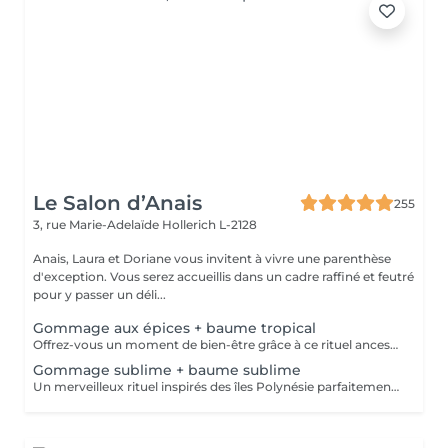
Le Salon d’Anais
255
3, rue Marie-Adelaïde
Hollerich L-2128
Anais, Laura et Doriane vous invitent à vivre une parenthèse
d'exception. Vous serez accueillis dans un cadre raffiné et feutré
pour y passer un déli...
Gommage aux épices + baume tropical
Offrez-vous un moment de bien-être grâce à ce rituel ancestral inspiré des recettes de beauté et soins de l'île de Java. Laissez-vous transporter par les délicates senteurs de ce soin énergisant à base d'épices et de sels de mer, et retrouvez une douce et satiné.
Gommage sublime + baume sublime
Un merveilleux rituel inspirés des îles Polynésie parfaitement adapté aux peaux même les plus sensibles. Cette préparation traditionnelle de Monoï, à base de fleurs de Tiaré macérées, de sucre, de poudre de noix de coco et de fruits de Noni, régénère la peau et éveille l'esprit.