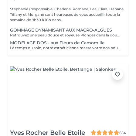
Stephanie (responsable, Charlene, Romane, Lea, Clara, Hanane,
Tiffany et Morgane sont heureuses de vous accueillir toute la
semaine de 9h30 à 18h dans...
GOMMAGE DYNAMISANT AUX MACRO-ALGUES
Retrouvez une peau douce et soyeuse Plongez dans la douceur tropicale dIndonésie à travers les notes épicées des huiles essentielles de Girofle et de Muscade. Ce gommage aux effluves chauds et naturels vous transporte tout en exfoliant délicatement votre peau : elle est douce, lumineuse et satinée.
MODELAGE DOS - aux Fleurs de Camomille
Le temps du soin, notre esthéticienne masse votre dos pour un confort sans précédent.
Yves Rocher Belle Etoile
654