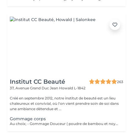
Institut CC Beauté
263
37, Avenue Grand Duc Jean
Howald L-1842
Créé en septembre 2012, notre institut de beauté est un lieu
chaleureux et convivial, où l'on vient prendre soin de soi dans
une ambiance détendue et ...
Gommage corps
Au choix; - Gommage Douceur ( poudre de bambou et noyaux d'abricot ; grade 1 / doux ) - Gommage Gourmand ( nourrissant aux 2 sucres : grade 2 / médium ) - Gommage Marin (réminéralisant au sel marin et aux algues ; grade 3 / Fort )