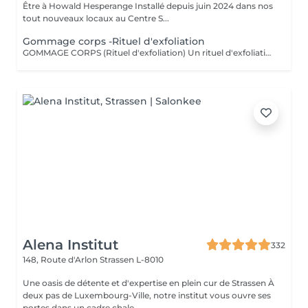
Être à Howald Hesperange Installé depuis juin 2024 dans nos
tout nouveaux locaux au Centre S...
Gommage corps -Rituel d'exfoliation
GOMMAGE CORPS (Rituel d'exfoliation) Un rituel d'exfoliation délicat qui débarrasse la peau des impuretés et cellules mortes pour la laisser incroyablement douce et lumineuse. Nous utilisons le Body Strategist Scrub de Comfort Zone, un gommage aux particules naturelles qui stimule la microcirculation et révèle l'éclat de votre peau. Idéal avant un massage, un soin hydratant ou pour préparer la peau au bronzage.
Alena Institut
332
148, Route d'Arlon
Strassen L-8010
Une oasis de détente et d'expertise en plein cur de Strassen À
deux pas de Luxembourg-Ville, notre institut vous ouvre ses
portes dans un cadre chale...