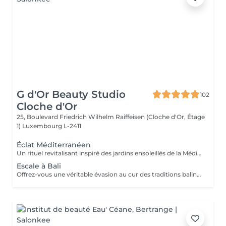
G d'Or Beauty Studio
102
Cloche d'Or
25, Boulevard Friedrich Wilhelm Raiffeisen (Cloche d'Or, Étage
1)
Luxembourg L-2411
Éclat Méditerranéen
Un rituel revitalisant inspiré des jardins ensoleillés de la Méditerranée. L'exfoliation au sucre élimine les cellules mortes et révèle une peau douce et lumineuse, tandis qu'un massage relaxant aux notes d'orange douce, de mandarine et de fleur d'oranger procure une profonde sensation de bien-être. Une véritable parenthèse de fraîcheur qui réveille le corps et les sens.
Escale à Bali
Offrez-vous une véritable évasion au cur des traditions balinaises. Ce rituel associe une exfoliation douce à un massage relaxant aux senteurs de coco, de fleur de tiaré et de vanille. La peau est intensément nourrie, satinée et délicatement parfumée, tandis que le corps retrouve calme et sérénité.