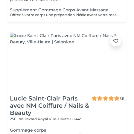
Supplément Gommage Corps Avant Massage
Offrez à votre corps une préparation idéale avant votre massage grâce à notre gommage corps exfoliant. Ce soin permet d'éliminer en douceur les cellules mortes, d'affiner le grain de peau et de stimuler la circulation, afin de maximiser les bienfaits du massage. La peau est plus lisse, plus douce et absorbe mieux les huiles et actifs utilisés pendant le massage.
Lucie Saint-Clair Paris
311
avec NM Coiffure / Nails &
Beauty
25C, boulevard Royal
Ville-Haute L-2449
Gommage corps