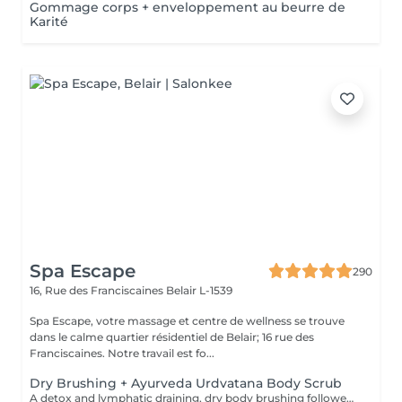
Gommage corps + enveloppement au beurre de
Karité
Spa Escape
290
16, Rue des Franciscaines
Belair L-1539
Spa Escape, votre massage et centre de wellness se trouve
dans le calme quartier résidentiel de Belair; 16 rue des
Franciscaines. Notre travail est fo...
Dry Brushing + Ayurveda Urdvatana Body Scrub
A detox and lymphatic draining, dry body brushing followed by an Ayurveda- Urdvatana Body scrub. This is concluded by a luke-warm shower followed by a full body application of a organic, detox body oil to continue the elimination of toxins from your body.