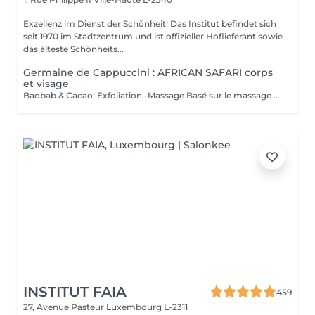
Exzellenz im Dienst der Schönheit! Das Institut befindet sich
seit 1970 im Stadtzentrum und ist offizieller Hoflieferant sowie
das älteste Schönheits...
Germaine de Cappuccini : AFRICAN SAFARI corps
et visage
Baobab & Cacao: Exfoliation -Massage Basé sur le massage Hilotra de Madagascar, il combine des techniques ancestrales africaines et asiatiques pour générer une sensation de connexion avec la nature et un équilibre corporel. AFRICAN BLISS : Massage SWEET Maternity: Basé sur la technique du drainage lymphatique, ce rituel combine des mouvements ascendants et des mouvements enveloppants qui favorisent une sensation de légèreté et de confort immédiate dans les jambes Light Legs : Basé sur la technique du drainage lymphatique, ce rituel combine des mouvements ascendants et des mouvements enveloppants qui favorisent une sensation de légèreté et de confort immédiate dans les jambes
INSTITUT FAIA
459
27, Avenue Pasteur
Luxembourg L-2311