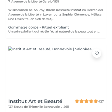
7, Avenue de la Liberté
Gare L-1931
Willkommen bei So'Phy, Ihrem Kosmetikinstitut im Herzen der
Avenue de la Liberté in Luxemburg. Sophie, Clémence, Mélissa
und Gwen freuen sich darauf,...
Gommage corps - Rituel exfoliant
Un soin exfoliant qui révèle l'éclat naturel de la peau tout en offrant un véritable moment de détente. Le gommage permet d'éliminer les cellules mortes, d'affiner le grain de peau et de laisser la peau plus douce et lumineuse. Selon vos préférences, vous pouvez choisir entre un gommage au savon noir, pour une exfoliation enveloppante et purifiante, ou un gommage à grains, pour une action plus tonique et efficace. La senteur sélectionnée accompagne l'ensemble du soin et prolonge l'expérience, avec la possibilité d'ajouter une huile de massage pour un moment encore plus enveloppant. La peau est douce, lisse et délicatement parfumée, le corps détendu et l'esprit apaisé. Un soin idéal pour préparer la peau, la sublimer ou simplement s'offrir un moment pour soi.
Institut Art et Beauté
427
137, Route de Thionville
Bonnevoie L-2611