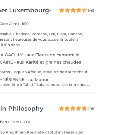
her Luxembourg-
849
 Gare
Gare L-1610
nsable, Charlene, Romane, Lea, Clara, Hanane,
e sont heureuses de vous accueillir toute la
à 18h dans...
 GACILLY - aux Fleurs de camomille
AINE - aux Karité et graines chaudes
Laissez-vous emporter jusqu'en Afrique, le beurre de Karité chauffé devient une huile tiède nourrissante qui enveloppe votre corps dans une infinie douceur. Les graines d'Entada porte-bonheur sont ensuite glissées tout le long du corps délivrant une douce chaleur bienfaisante.
NÉSIENNE - au Monoï
Envie dune escale bien-être à Tahiti ? Laissez-vous aller entre nos mains, lors dun voyage des sens à lhuile de Monoï. Secret de beauté des vahinés, le Monoï est extrait des fleurs de Tiaré, emblèmes de Tahiti. Ce modelage inspiré de la tradition ancestrale polynésienne permet à lensemble de votre corps de retrouver son harmonie. De longs mouvements des mains et des avant-bras, au rythme du va-et-vient des vagues, chassent les toxines et libèrent les tensions. Votre corps et votre esprit sont apaisés. Vous repartez avec la peau soyeuse et parfumée du divin sillage des fleurs de Tahiti.
in Philosophy
408
iberté
Gare L-1931
So'Phy, Ihrem Kosmetikinstitut im Herzen der