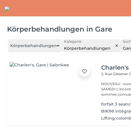
Körperbehandlungen
in
Gare
Kategorie
Such
Körperbehandlungen
Körperbehandlungen
Gar
Charlen's
2, Rue Glesener
G
NOUVEAU : ouver
SAMEDI L'incontournable institut de beauté à Luxembourg. Nous
sommes connues 
forfait 3 seanc
BIKINI intégra
Lifting colom