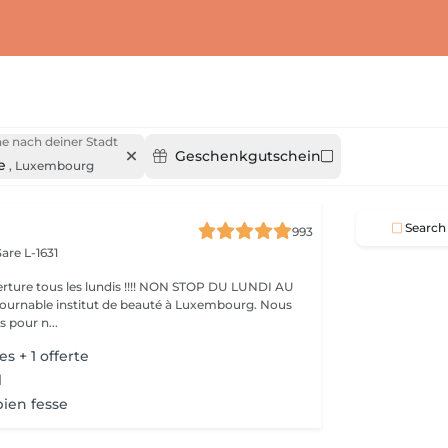
e nach deiner Stadt
Geschenkgutschein
e
,
Luxembourg
Search
993
are L-1631
ture tous les lundis !!!! NON STOP DU LUNDI AU
pour n...
es + 1 offerte
l
bien fesse