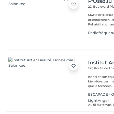
P'Osez.lu 
22, Boulevard P
MADEROTHERAPIE Es ist eine tausend Jahre al
orientalischen Ur
Rehabilitation a
Radiofréquenc
Institut A
137, Route de Thi
Isabel et son éq
bien-être. Les meilleures marques esthétiques et cosmétiques ainsi
que la technolo..
ESCAPADE - 
LightAngel