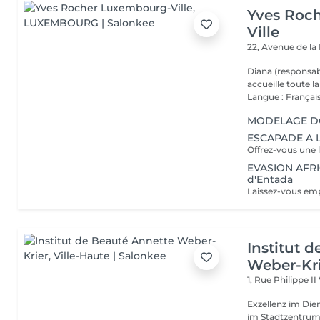
Yves Roc
Ville
22, Avenue de l
Diana (responsab
accueille toute 
Langue : Français
MODELAGE DOS
ESCAPADE A L
EVASION AFRIC
d'Entada
Institut 
Weber-Kr
1, Rue Philippe II
Exzellenz im Dienst der Schönheit!
im Stadtzentrum u