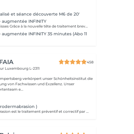
alisé et séance découverte M6 de 20'
 augmentée INFINITY
Déstocker les graisses Grâce à la nouvelle tête de traitement brevetée Alliance, endermologie® permet de cibler et daffiner les zones rebelles à lexercice et à lhygiène alimentaire (bras, dos, ventre, taille, cuisses..) tout en sadaptant précisément aux besoins de chaque peau. Lisser la cellulite La cellulite, qui touche 90 % des femmes même les plus minces et les plus sportives, résulte à la fois dun stockage de graisses dans les adipocytes (cellules graisseuses) et dune rétention deau tout autour. Raffermir la peau Variations de poids, grossesses, temps qui passe la peau perd progressivement de sa tonicité et de sa souplesse. Même si ce relâchement cutané concerne tout le corps, certaines zones y sont plus sensibles : intérieur des cuisses, ventre, bras, etc Retrouver des jambes légères Jambes lourdes et douloureuses, chevilles ou pieds gonflés ces symptômes traduisent une mauvaise circulation sanguine et lymphatique. Les toxines saccumulent dans lorganisme, ce qui explique de telles variations de volume en une même journée ou à différents moments du cycle féminin. Bien-être Découvrez des parcours de soins au concept exclusif, pour une efficacité et une détente incomparables.
 augmentée INFINITY 35 minutes (Abo 11
 FAIA
458
eur
Luxembourg L-2311
mpertsberg verkörpert unser Schönheitsinstitut die
ng von Fachwissen und Exzellenz. Unser
rtenteam e...
crodermabrasion )
La microdermabrasion est le traitement préventif et correctif par excellence. Elle stimule la régénération cellulaire et la production de cellules jeunes. À l'aide d'une tête diamantée, la microdermabrasion enlève toutes les cellules mortes. Dès le premier traitement, la peau est plus éclatante, plus douce et visiblement exfoliée.