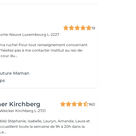
19
 Porte-Neuve
Luxembourg L-2227
ma ruche! Pour tout renseignement concernant
z pas à me contacter Institut au rez-de-
cour du...
Future Maman
ps
er Kirchberg
963
 Weicker
Kirchberg L-2721
ble) Stéphanie, Isabelle, Lauryn, Amanda, Laura et
ccueillent toute la semaine de 9h à 20h dans la
onne humeur ! La...