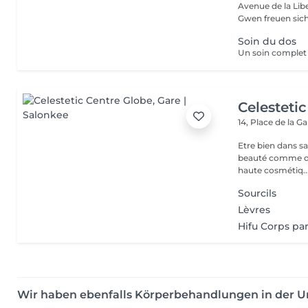
Avenue de la Liberté in Luxemb
Gwen freuen sich 
Soin du dos
Celesteti
14, Place de la G
Etre bien dans sa
beauté comme de sa 
haute cosmétiq..
Sourcils
Lèvres
Hifu Corps pa
Wir haben ebenfalls Körperbehandlungen in der