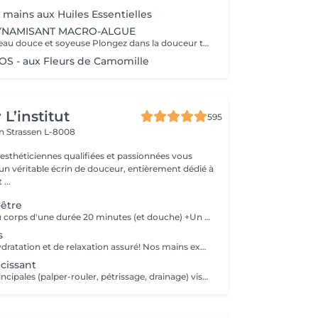
mains aux Huiles Essentielles
NAMISANT MACRO-ALGUE
Retrouvez une peau douce et soyeuse Plongez dans la douceur tropicale dIndonésie à travers les notes épicées des huiles essentielles de Girofle et de Muscade. Ce gommage aux effluves chauds et naturels vous transporte tout en exfoliant délicatement votre peau : elle est douce, lumineuse et satinée.
 - aux Fleurs de Camomille
L’institut
595
on
Strassen L-8008
 esthéticiennes qualifiées et passionnées vous
 un véritable écrin de douceur, entièrement dédié à
...
-être
Un gommage du corps d'une durée 20 minutes (et douche) +Un massage relaxant Californien 90 minutes
s
Un moment d'hydratation et de relaxation assuré! Nos mains expertes vont vous assurer la pression nécessaires pour un massage corps réussi.
cissant
Ses manuvres principales (palper-rouler, pétrissage, drainage) visent à déstocker les graisses, lisser la cellulite et stimuler la circulation,