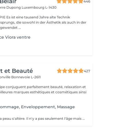
Belair
446
ierre Dupong
Luxembourg L-1430
te Technik
sprungs, die sowohl in der Ästhetik als auch in der
ngewendet ...
e Viora ventre
rt et Beauté
427
onville
Bonnevoie L-2611
uipe conjuguent parfaitement beauté, relaxation et
.
Gommage, Enveloppement, Massage
Au fil du temps, la peau s'altère. Il n'y a pas seulement l'âge mais aussi le tabac, l'alcool ou encore le soleil qui participent au vieillissement de la peau. Créé pour le traitement d'esthétique facial, le Light Angel est un appareil qui fait usage de la technique de photomodulation traitement par LED combiné à un cosmétique. Est utilisé pour de nombreux traitements tels que le ° Raffermissement cutané, ° L'anti-âge, les rides et lignes d'expressions ° Traitement de pigmentation, l'hydratation cutanée ° Répare l'acné, ° Le blanchiment dentaire. L'absorption de la lumière par la mélanine permet une reconstruction dermo-épidermique. Permet également de combler vos rides, de faire disparaitre vos rougeurs ou vos vergetures, de rendre vos dents plus blanches ou d'accélérer la repousse de vos cheveux. La séance entre 30 et 90 min. La zone à traiter est nettoyée puis soumise au programme adapté. On y applique ensuite un masque de gel avant l'exposition à la lumière.