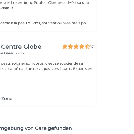
urg. Sophie, Clémence, Mélissa und
darauf,...
Un soin complet dédié à la peau du dos, souvent oubliée mais pourtant sujette aux tensions et aux imperfections. Ce soin débute par un nettoyage et une exfoliation afin de purifier la peau, affiner le grain de peau et améliorer sa texture. Selon vos besoins et la durée choisie (30 ou 60 minutes), un travail plus ciblé peut être réalisé pour désincruster la peau et rééquilibrer les zones concernées. Le soin se termine par un massage relaxant, permettant de relâcher les tensions accumulées et de procurer une sensation immédiate de bien-être. La peau est plus nette, plus douce et le dos profondément détendu. Un soin idéal pour prendre soin de cette zone souvent négligée tout en s'accordant un moment de détente.
c Centre Globe
17
are
Gare L-1616
 peau, soigner son corps, c'est se soucier de sa
santé car l'un ne va pas sans l'autre. Experts en
.
r Zone
 Umgebung von Gare gefunden