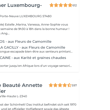
her Luxembourg-
612
a Porte-Neuve
LUXEMBOURG 57480
le) Estelle ,Marina, Vanessa, Anne-Sophie vous
la semaine de 9h30 à 18h dans la bonne humeur !
 Ang...
 - aux Fleurs de Camomille
A GACILLY - aux Fleurs de Camomille
Offrez-vous une longue escapade bien-être aux senteurs printanières de Camomille, fleur emblématique de nos champs à la Gacilly. le temps s'est arrêté. Incroyablement relaxé et en harmonie, votre corps et votre esprits retrouvent leur équilibre.
AINE - aux Karité et graines chaudes
Laissez-vous emporter jusqu'en Afrique lors d'un voyage sensoriel. Le beurre de karité chauffé devient une huile tiède nourrissante qui enveloppe votre corps dans une infinie douceur. Les graines d'Entada chaudes sont ensuite glissées le long du corps, délivrant une douce chaleur bienfaisante. La chaleur de ce soin favorise la relaxation.
de Beauté Annette
597
ier
Ville-Haute L-2340
 Das Institut befindet sich seit 1970
nd ist offizieller Hoflieferant sowie das älteste