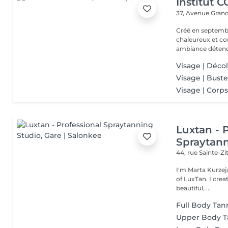
Institut 
37, Avenue Gran
Créé en septembre
chaleureux et con
ambiance détendu
Visage | Décol
Visage | Buste
Visage | Corps
Luxtan - 
Spraytann
44, rue Sainte-Z
I'm Marta Kurzeja
of LuxTan. I created LuxTan with one simple goal in mind: to offer
beautiful, ...
Full Body Tan
Upper Body T