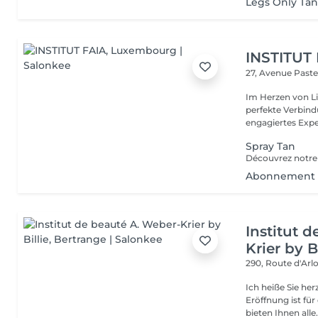
Legs Only Ta
INSTITUT
27, Avenue Past
Im Herzen von Li
perfekte Verbindu
engagiertes Expe
Spray Tan
Abonnement S
Institut 
Krier by Bi
290, Route d'Arlo
Ich heiße Sie he
Eröffnung ist fü
bieten Ihnen alle.