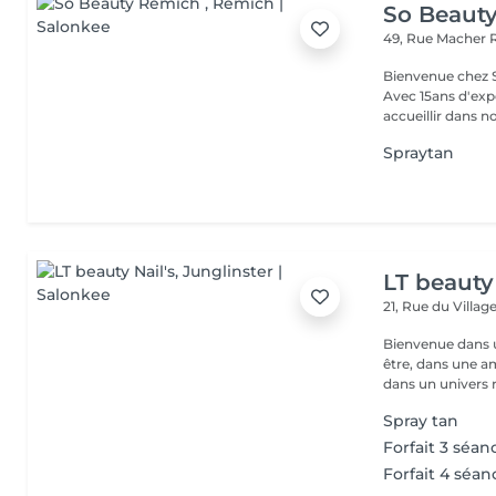
So Beaut
49, Rue Macher
Bienvenue chez SO BEAUTY L'Excelle
Avec 15ans d'exp
accueillir dans no
Spraytan
LT beauty 
21, Rue du Villag
Bienvenue dans u
être, dans une a
dans un univers r.
Spray tan
Forfait 3 séan
Forfait 4 séan