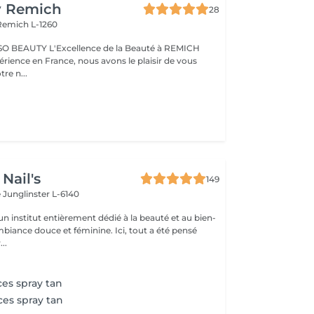
y Remich
28
Remich L-1260
nce de la Beauté à REMICH
érience en France, nous avons le plaisir de vous
tre n...
Nail's
149
e
Junglinster L-6140
n institut entièrement dédié à la beauté et au bien-
mbiance douce et féminine. Ici, tout a été pensé
..
ces spray tan
ces spray tan