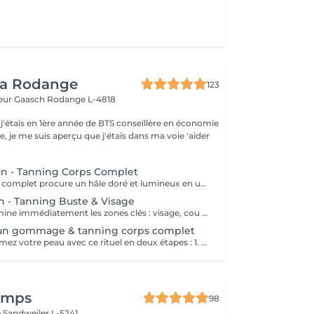
ea Rodange
123
eur Gaasch
Rodange L-4818
 j'étais en 1ère année de BTS conseillère en économie
le, je me suis aperçu que j'étais dans ma voie 'aider
un - Tanning Corps Complet
Le tanning corps complet procure un hâle doré et lumineux en un seul rendez-vous. La lotion autobronzante professionnelle est appliquée de façon homogène, garantissant un bronzage uniforme et naturel, adapté à votre carnation. Les bénéfices : Teint hâlé et éclatant Résultat immédiat et homogène Sans exposition aux UV Une solution parfaite pour un effet bonne mine tout au long de l'année.
n - Tanning Buste & Visage
Ce soin ciblé illumine immédiatement les zones clés : visage, cou et décolleté. La lotion autobronzante est appliquée avec précision pour offrir un hâle homogène et élégant, parfaitement adapté à votre carnation. Les bénéfices : Teint lumineux et uniforme sur les zones visibles Bonne mine instantanée, sans soleil Résultat naturel et élégant Un soin express qui redonne éclat et confiance en un clin d'il.
 Sun gommage & tanning corps complet
Préparez et sublimez votre peau avec ce rituel en deux étapes : 1. Gommage du corps complet pour lisser et purifier la peau. 2. Application du tanning professionnel qui dépose un hâle uniforme et lumineux. Les bénéfices : Bronzage homogène et longue tenue Teint naturellement hâlé, sans soleil Peau douce, lisse et éclatante Un soin idéal avant une occasion spéciale ou pour prolonger l'effet des vacances.
temps
98
e
Sandweiler L-5241