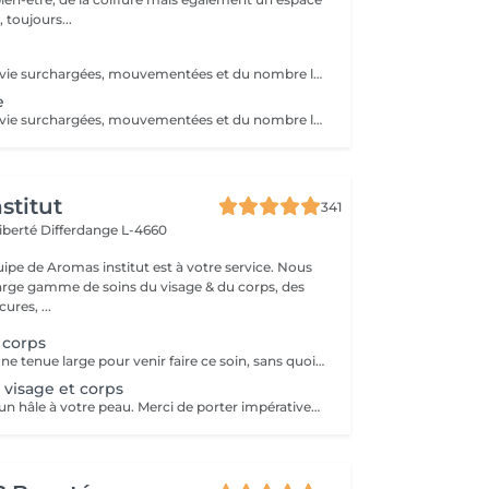
 toujours...
En raison de nos vie surchargées, mouvementées et du nombre limité d'heures d'ensoleillement dans notre région, il est souvent difficile de conserver de manière saine le teint hâlé et la bonne mine des vacances. Et lorsque le soleil se montre facilement, il faut alors tenir compte des dangers des rayons UV. Voici ce qui nous a motivés à developper le produit 'Natural Taming Spray' une manière simple, saine et sûre d'avoir un bronzage naturel et uniforme toute l'année :)
e
En raison de nos vie surchargées, mouvementées et du nombre limité d'heures d'ensoleillement dans notre région, il est souvent difficile de conserver de manière saine le teint hâlé et la bonne mine des vacances. Et lorsque le soleil se montre facilement, il faut alors tenir compte des dangers des rayons UV. Voici ce qui nous a motivés à developper le produit 'Natural Taming Spray' une manière simple, saine et sûre d'avoir un bronzage naturel et uniforme toute l'année :)
stitut
341
Liberté
Differdange L-4660
uipe de Aromas institut est à votre service. Nous
rge gamme de soins du visage & du corps, des
res, ...
 corps
Merci de porter une tenue large pour venir faire ce soin, sans quoi un risque de traces est possible.
 visage et corps
Ce soin donnera un hâle à votre peau. Merci de porter impérativement des vêtements amples et de faire un gommage à la maison ou en institut la veille. Les épilations le jour même ou la veille ne sont pas recommandées car cela peut laisser des marques sur le corps.