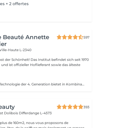
es + 2 offertes
de Beauté Annette
597
ier
Ville-Haute L-2340
 Das Institut befindet sich seit 1970
nd ist offizieller Hoflieferant sowie das älteste
Bronzag'Expert-Technologie der 4. Generation bietet in Kombination mit unserer Lotion eine maßgeschneiderte Bräune ohne UV-Strahlung. Dank der zu 99 % natürlichen Zusammensetzung mit einem Melaninaktivator und feuchtigkeitsspendenden Wirkstoffen erhalten Sie gebräunte, revitalisierte und aufgepolsterte Haut.
eauty
393
st Dolibois
Differdange L-4573
 plus de 160m2, nous vous proposons de
bien-être, de la coiffure mais également un espace