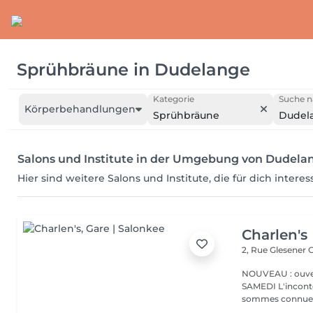
Sprühbräune
in
Dudelange
Kategorie
Suche n
Körperbehandlungen
Sprühbräune
Dudel
Salons und Institute in der Umgebung von Dudela
Hier sind weitere Salons und Institute, die für dich intere
Charlen's
2, Rue Glesener
G
NOUVEAU : ouver
SAMEDI L'incontournable institut de beauté à Luxembourg. Nous
sommes connues 