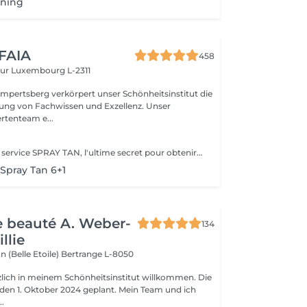
nning
 FAIA
458
eur
Luxembourg L-2311
mpertsberg verkörpert unser Schönheitsinstitut die
ng von Fachwissen und Exzellenz. Unser
rtenteam e...
Découvrez notre service SPRAY TAN, l'ultime secret pour obtenir secret pour un éclat doré sans nuire à votre peau. Notre formule révolutionnaire, non testée sur les animaux, garantit un bronzage naturel et sans effet « orange ». Choissisez parmi une gamme de teints pour obtenir la nuance parfaite qui convient à votre style. Donnez à votre peau l'éclat qu'elle mérite et révélez une beauté radieuse en un instant. Osez le bronzage en toute confiance avec notre Spray Tan.
pray Tan 6+1
de beauté A. Weber-
134
llie
n (Belle Etoile)
Bertrange L-8050
rzlich in meinem Schönheitsinstitut willkommen. Die
r den 1. Oktober 2024 geplant. Mein Team und ich
..