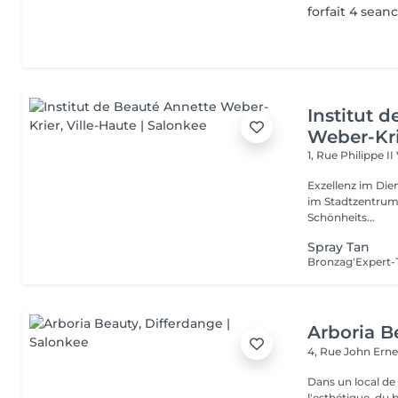
forfait 4 seanc
Institut 
Weber-Kr
1, Rue Philippe II
Exzellenz im Dienst der Schönheit!
im Stadtzentrum u
Schönheits...
Spray Tan
Arboria B
4, Rue John Erne
Dans un local de
l'esthétique, du 