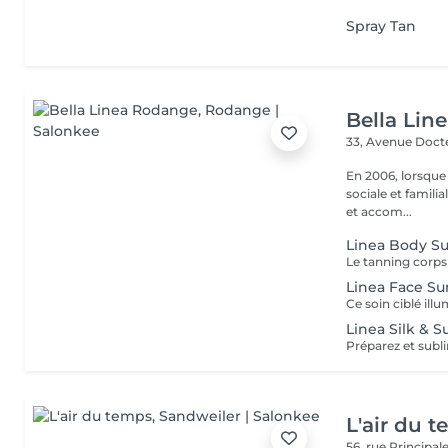
Spray Tan
Bella Lin
33, Avenue Doct
En 2006, lorsque
sociale et familia
et accom...
Linea Body S
Linea Face Su
Linea Silk &
L'air du 
56, rue Principal