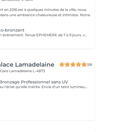
t en 2016 est à quelques minutes de la ville, nous
 dans une ambiance chaleureuse et intimiste. Notre
to-bronzant
Soin idéal pour un évènement. Tenue EPHEMERE de 7 à 9 jours, va s'estomper progressivement au fil de jours.. Cette prestation se fait à l'aide d'un produit auto-bronzant que nous appliquerons sur tout le corps. Pénétration immédiate, ne colle pas, ne tache pas. Le rendu sera un bronzage naturel (pas couleur orange) et uniforme dans les heures qui suivent. Le jour du soin portez de préférence des vêtements amples. Attendre environ 6 heures avant de prendre une douche. L'auto-bronzant touche la couche superficielle de la peau donc s'estompe progressivement. Nous préconisons un gommage la veille pour intensifier le soin..
alace Lamadelaine
391
 Gare
Lamadelaine L-4873
Bronzage Professionnel sans UV
Offrez à votre peau l'éclat qu'elle mérite. Envie d'un teint lumineux et d'un effet retour de vacances toute l'année ? Le Golden Glow est un spray tanning professionnel qui sublime votre peau en quelques minutes seulement. Un bronzage sur mesure, naturel ou intense selon vos envies, sans exposition aux UV. - Glow immédiat - Teint uniforme et lumineux - Silhouette visuellement sublimée - Idéal avant événement, vacances ou shooting Chaque séance est personnalisée selon votre carnation et l'intensité souhaitée afin de garantir un résultat harmonieux et élégant, sans effet artificiel. !!! Prévoir des vêtements amples et foncés (noirs de préférence) après la séance !!! Important Préparation de la peau Pour un résultat optimal, un gommage doit être réalisé 24h avant la séance de tanning. Si vous souhaitez réserver un Tanning + Gommage, merci de nous appeler directement afin d'organiser le gommage 24h à l'avance et garantir un résultat uniforme et durable.