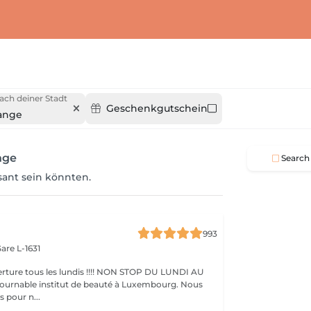
ach deiner Stadt
Geschenkgutschein
ange
nge
Search
ssant sein könnten.
993
are L-1631
ture tous les lundis !!!! NON STOP DU LUNDI AU
pour n...