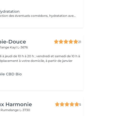
ydratation
Gommage, Extraction des éventuels comédons, hydratation avec crème adaptée.
pie-Douce
21
fflange
Kayl L-3676
10 h à 20 h ; vendredi et samedi de 10 h à
déplacement à votre domicile, à partir de janvier
uile CBD Bio
ux Harmonie
5
e
Rumelange L-3730