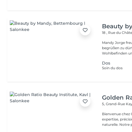
Beauty b
18 , Rue du Châ
Mandy Jorge freu
begrüßen zu dür
Wohlbefinden un
Dos
Soin du dos
Golden Ra
5, Grand-Rue
Kay
Bienvenue chez GOLDEN RATIO 
expertise, précis
naturelle. Not