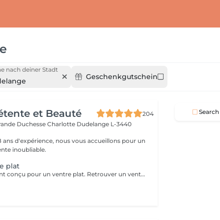
e
e nach deiner Stadt
Geschenkgutschein
elange
Détente et Beauté
Search
204
rande Duchesse Charlotte
Dudelange L-3440
18 ans d'expérience, nous vous accueillons pour un
te inoubliable.
e plat
Cure spécialement conçu pour un ventre plat. Retrouver un ventre harmonieux, effet anti-stress, relaxant, confort et légèreté