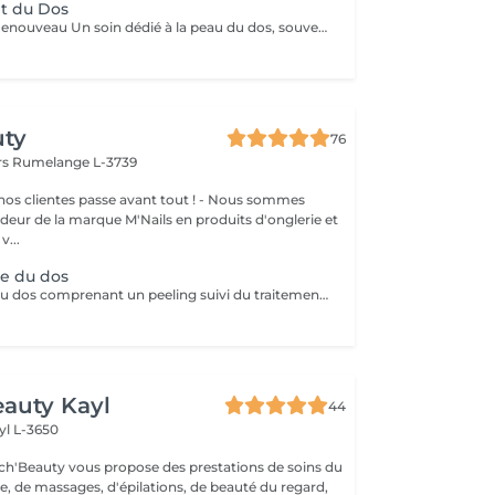
t du Dos
Pureté Confort Renouveau Un soin dédié à la peau du dos, souvent sujette aux impuretés et irritations. Ce protocole associe un nettoyage en profondeur et une exfoliation douce pour désincruster les pores, éliminer les cellules mortes et apaiser la peau. Idéal pour purifier, lisser et revitaliser cette zone souvent exposée aux agressions extérieures. Résultat : une peau nette, douce, apaisée et rafraîchie.
uty
76
rs
Rumelange L-3739
clientes passe avant tout ! - Nous sommes
eur de la marque M'Nails en produits d'onglerie et
v...
ue du dos
Soin spécifique du dos comprenant un peeling suivi du traitement des points noirs.
auty Kayl
44
yl L-3650
ch'Beauty vous propose des prestations de soins du
e, de massages, d'épilations, de beauté du regard,