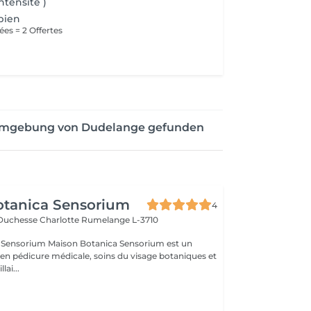
ntensité )
bien
ées = 2 Offertes
 Umgebung von Dudelange gefunden
otanica Sensorium
4
-Duchesse Charlotte
Rumelange L-3710
otanica Sensorium est un
é en pédicure médicale, soins du visage botaniques et
lai...