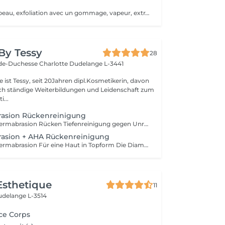
Nettoyage de la peau, exfoliation avec un gommage, vapeur, extraction, Haute fréquence, Masque purifiant, Creme.
By Tessy
28
de-Duchesse Charlotte
Dudelange L-3441
 ist Tessy, seit 20Jahren dipl.Kosmetikerin, davon
rch ständige Weiterbildungen und Leidenschaft zum
...
asion Rückenreinigung
Diamant-Mikrodermabrasion Rücken Tiefenreinigung gegen Unreinheiten, Narben, Poröser Haut
asion + AHA Rückenreinigung
Diamant-Mikrodermabrasion Für eine Haut in Topform Die Diamant-Mikrodermabrasion entfernt abgestorbene Hautzellen an der Hautoberfläche und saugt sie dank eines Vakuumsystems sofort ab. Die Haut gewinnt so ihre Porosität zurück. - Sofort sichtbare und langanhaltende Ergebnisse - Optimale Vorbereitung der Haut - Reduzierung von Hautunreinheiten und Pigmentflecken - Reduzierung von Altersflecken - Reduzierung von Fältchen - Optimierung des Hautbildes - Verfeinerung der Poren - Stimulierung der Zellregeneration
Esthetique
11
delange L-3514
ce Corps