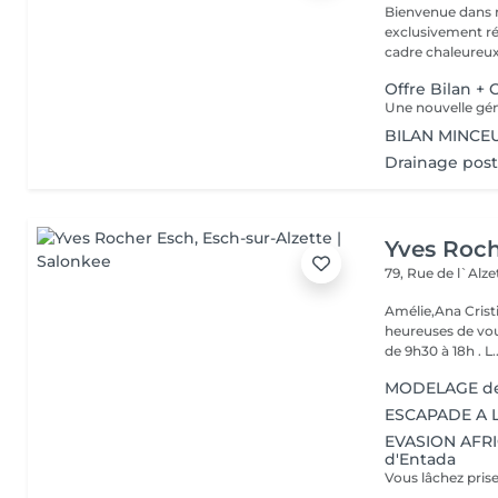
Bienvenue dans n
exclusivement réservé aux fem
cadre chaleureux,
Offre Bilan + 
BILAN MINCE
Drainage post
Yves Roc
79, Rue de l`Alz
Amélie,Ana Crist
heureuses de vou
de 9h30 à 18h . L..
MODELAGE de
ESCAPADE A LA
EVASION AFRIC
d'Entada