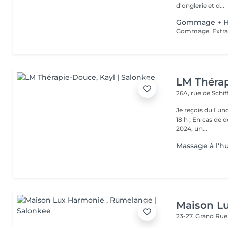
d'onglerie et d...
Gommage + H
LM Théra
26A, rue de Schi
Je reçois du Lundi à jeudi de 
18 h ; En cas de 
2024, un...
Massage à l'h
Maison L
23-27, Grand Ru