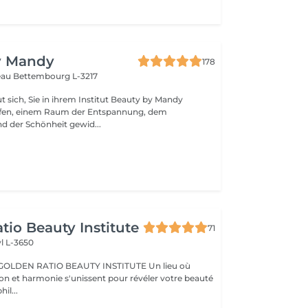
y Mandy
178
teau
Bettembourg L-3217
t sich, Sie in ihrem Institut Beauty by Mandy
fen, einem Raum der Entspannung, dem
d der Schönheit gewid...
tio Beauty Institute
71
l L-3650
BEAUTY INSTITUTE Un lieu où
ion et harmonie s'unissent pour révéler votre beauté
re phil...