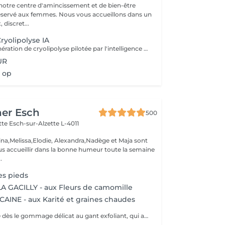
otre centre d'amincissement et de bien-être
mes. Nous vous accueillons dans un
 discret...
Cryolipolyse IA
Une nouvelle génération de cryolipolyse pilotée par l'intelligence artificielle; NOVA CRYO est un dispositif de CryoThermoLipolyse de quatrième génération, conçu pour offrir un traitement précis, sécurisé et adapté à chaque morphologie. Contrairement aux systèmes traditionnels, NOVA CRYOintègre le logiciel intelligent USER ASSIST®, capable d'analyser automatiquement le volume, la densité et la résistance du pli adipeux avant le démarrage de la séance. En quelques secondes, le système détermine : La position optimale de la cryode Les paramètres adaptés à la structure graisseuse Un pourcentage estimatif de réussite Une nouvelle génération de cryolipolyse pilotée par l'intelligence artificielle La méthode et le dispositif Une technologie brevetée sans consommables Les Cryodes® ovoïdes brevetées épousent parfaitement l'amas graisseux grâce à une aspiration homogène et centrée. Leur conception interne permet un vide stable tout en maintenant la circulation sanguine périphérique. Chaque cryode intègre 4 plaques de Peltier assurant un refroidissement uniforme et ciblé, sans perte thermique pendant la séance. Le dispositif fonctionne sans consommables, ce qui optimise directement votre rentabilité.Une technologie brevetée sans consommables NOVA CRYO associe une phase de chauffe contrôlée autour de 37°C suivie d'un refroidissement progressif jusqu'à 0°C. Cette alternance thermique fragilise les adipocytes avant leur cristallisation et favorise leur apoptose. Le résultat est optimisé sans descendre dans des températures agressives pour les tissus environnants. La CryoThermoLipolyse permet ainsi d'améliorer significativement l'efficacité du traitement.
UR
 op
her Esch
500
ette
Esch-sur-Alzette L-4011
ina,Melissa,Elodie, Alexandra,Nadège et Maja sont
s accueillir dans la bonne humeur toute la semaine
.
s pieds
 GACILLY - aux Fleurs de camomille
AINE - aux Karité et graines chaudes
Vous lâchez prise dès le gommage délicat au gant exfoliant, qui alterne lissages et effleurages. Notre esthéticienne applique ensuite lonctueuse huile Orientale à base dhuile dArgan sur lensemble de votre corps et grâce à sa gestuelle précise libère lensemble des tensions. Bénéfices : Vous êtes délassée et votre peau est douce et satinée.