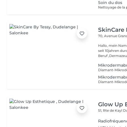
Soin du dos
SkinCare 
70, Avenue Gran
Hallo, mein Name
seit 10jahren du
Beruf ,Dermazeuti
Mikrodermabr
Mikrodermabr
Glow Up 
51, Rte de Kayl
Du
Radiofréquen