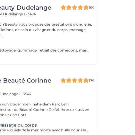
eauty Dudelange
159
ee
Dudelange L-3474
ch'Beauty vous propose des prestations d'onglerie,
ilations, de soin du visage et du corps, massage,
..
Le soin du dos, nettoyage, gommage, retrait des comédons, masque et modelage de fin de soin. Idéal lorsque vous présentez cicatrices et boutons.
de Beauté Corinne
179
Dudelange L-3542
e von Düdelingen, nahe dem Parc Le'h.
stitut de Beauté Corinne Delfel, Ihrer exklusiven
nheit und Ents...
assage du corps
Gommage du corps aux sels de la mer morte avec huile nourissante, Douche. Application d'une creme vitalisante en massage rotative.