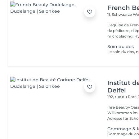
French B
11, Schwaarze W
L'équipe de Fren
de pédicure, d'ép
microblading, Hy.
Soin du dos
Institut 
Delfel
192, rue du Parc
Ihre Beauty-Oas
Willkommen im In
Adresse für Schö
Gommage & M