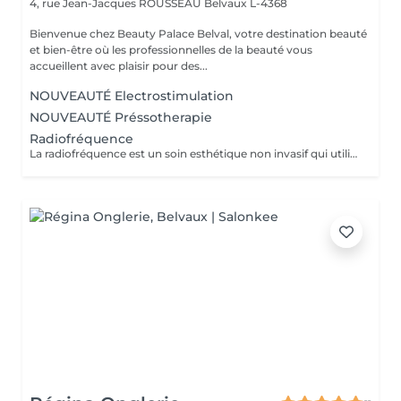
4, rue Jean-Jacques ROUSSEAU
Belvaux L-4368
Bienvenue chez Beauty Palace Belval, votre destination beauté
et bien-être où les professionnelles de la beauté vous
accueillent avec plaisir pour des...
NOUVEAUTÉ Electrostimulation
NOUVEAUTÉ Préssotherapie
Radiofréquence
La radiofréquence est un soin esthétique non invasif qui utilise des ondes électromagnétiques pour chauffer en profondeur les tissus cutanés. Cette chaleur stimule la production naturelle de collagène et d'élastine, ce qui raffermit la peau et améliore son élasticité. Objectifs: effet tenseur immédiat, raffermissement des zones relâchées (visage, cou, décolleté, bras, ventre, cuisses...) Soin indolore, résultats progressifs et naturels. Recommandations: une cure de plusieurs séances est conseillée pour un résultat durable, accompagnée d'un entretien régulier.