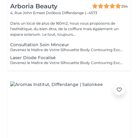
Arboria Beauty
394
4, Rue John Ernest Dolibois
Differdange L-4573
Dans un local de plus de 160m2, nous vous proposons de
l'esthétique, du bien-être, de la coiffure mais également un
espace solarium. Le tout, toujours...
Consultation Soin Minceur
Devenez le Maître de Votre Silhouette Body Contouring Exclusif Vous aspirez à redéfinir votre silhouette, dire adieu à la peau d'orange, et être prête pour votre summer body ? Ressentez-vous le besoin d'être accompagnée par des professionnelles pour retrouver le corps qui vous fait vous sentir au mieux ? Arboria Beauty est là pour concrétiser vos objectifs! Le Body Contouring by CONTOUR PARIS® offre une solution complète, personnalisée et unique grâce à la combinaison de trois technologies de pointe : La Cryolipolyse Augmentée, pour affiner votre silhouette sur mesure. Le Laser Diode Focalisé, pour atténuer la cellulite. Le Palber-Rouler Mécanique, pour raffermir la beau. Laissez-nous vous guider vers une transformation qui révélera votre meilleure version ! Arboria Beauty détient l'exclusivité au Luxembourg pour vous offrir en avant-première le Body Contouring by CONTOUR PARIS®, une expérience minceur unique en son genre dans le domaine de médecine esthétique.
Laser Diode Focalisé
Devenez le Maître de Votre Silhouette Body Contouring Exclusif Vous aspirez à redéfinir votre silhouette, dire adieu à la peau d'orange, et être prête pour votre summer body ? Ressentez-vous le besoin d'être accompagnée par des professionnelles pour retrouver le corps qui vous fait vous sentir au mieux ? Arboria Beauty est là pour concrétiser vos objectifs! Le Body Contouring by CONTOUR PARIS® offre une solution complète, personnalisée et unique grâce à la combinaison de trois technologies de pointe : La Cryolipolyse Augmentée, pour affiner votre silhouette sur mesure. Le Laser Diode Focalisé, pour atténuer la cellulite. Le Palber-Rouler Mécanique, pour raffermir la beau. Laissez-nous vous guider vers une transformation qui révélera votre meilleure version ! Arboria Beauty détient l'exclusivité au Luxembourg pour vous offrir en avant-première le Body Contouring by CONTOUR PARIS®, une expérience minceur unique en son genre dans le domaine de médecine esthétique.