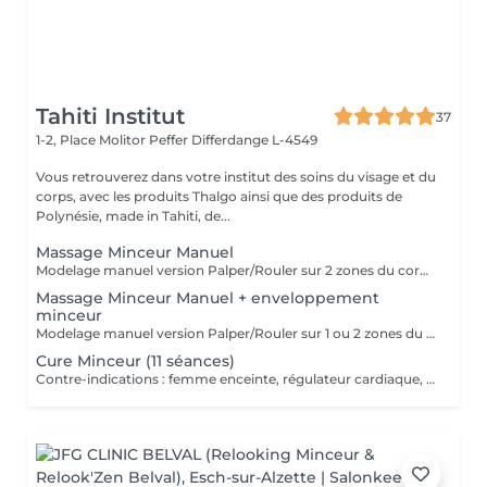
Tahiti Institut
37
1-2, Place Molitor Peffer
Differdange L-4549
Vous retrouverez dans votre institut des soins du visage et du
corps, avec les produits Thalgo ainsi que des produits de
Polynésie, made in Tahiti, de...
Massage Minceur Manuel
Modelage manuel version Palper/Rouler sur 2 zones du corps.
Massage Minceur Manuel + enveloppement
minceur
Modelage manuel version Palper/Rouler sur 1 ou 2 zones du corps. Application ensuite d'un enveloppement aux propriétés amincissantes sur ces mêmes zones.
Cure Minceur (11 séances)
Contre-indications : femme enceinte, régulateur cardiaque, stérilet, maladie grave : conseils auprès de votre esthéticienne Programme de perte en cm et anticellulite Séance 1 : Bilan personnalisé + Massage drainant lymphatique corps (esthétique méthode Leduc) (50 min) + UN PRODUIT CORPS POUR LE DOMICILE INCLUS Séance 2 : Massage minceur localisé sur 1 ou 2 zones + Vacuum (cupping) (40 min) Séance de 3 à 8 : Lipocavitation + Radio-fréquence 1 à 2 zones (30 min) Séance de 9 à 10 : Madérothérapie + enveloppement minceur localisé (60 min) Séance 11 : Rituel Tonicité (1h) (ce rituel comprend un drainage lymphatique et l'utilisation de radio-fréquence avec application localisée d'une crème fermeté) L'idéal étant de réaliser 2 à 3 séances par semaine pour un résultat optimal. Payable à la 1ère séance.