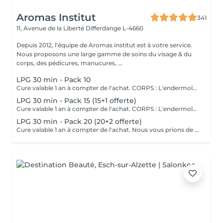
Aromas Institut
341
11, Avenue de la Liberté
Differdange L-4660
Depuis 2012, l'équipe de Aromas institut est à votre service.
Nous proposons une large gamme de soins du visage & du
corps, des pédicures, manucures, ...
LPG 30 min - Pack 10
Cure valable 1 an à compter de l'achat. CORPS : L'endermologie DESTOCKER les graisses localisées et résistantes. LISSER la cellulite PREVENIR les troubles de la circulation RAFFERMIR la peau distendue DRAINER VISAGE : L'endermolift STIMULER la synthèse naturelle d'acide hyaluronique. REDENSIFIER la peau ESTOMPER les signes de l'âge Nous vous prions de bien vouloir respecter votre rendez-vous. En prenant rendez-vous, vous occupez une place, dont une autre personne aurait éventuellement besoin. Tout rendez-vous non annulé 24h en avance, est susceptible d'être facturé. (Si vous ne pouvez pas vous présenter à votre RDV, proposez-le éventuellement à un proche ou à un ami) Toute l'équipe de Aromas Institut vous remercie pour votre respect et votre compréhension.
LPG 30 min - Pack 15 (15+1 offerte)
Cure valable 1 an à compter de l'achat. CORPS : L'endermologie DESTOCKER les graisses localisées et résistantes. LISSER la cellulite PREVENIR les troubles de la circulation RAFFERMIR la peau distendue DRAINER VISAGE : L'endermolift STIMULER la synthèse naturelle d'acide hyaluronique. REDENSIFIER la peau ESTOMPER les signes de l'âge Nous vous prions de bien vouloir respecter votre rendez-vous. En prenant rendez-vous, vous occupez une place, dont une autre personne aurait éventuellement besoin. Tout rendez-vous non annulé 24h en avance, est susceptible d'être facturé. (Si vous ne pouvez pas vous présenter à votre RDV, proposez-le éventuellement à un proche ou à un ami) Toute l'équipe de Aromas Institut vous remercie pour votre respect et votre compréhension.
LPG 30 min - Pack 20 (20+2 offerte)
Cure valable 1 an à compter de l'achat. Nous vous prions de bien vouloir respecter votre rendez-vous. En prenant rendez-vous, vous occupez une place, dont une autre personne aurait éventuellement besoin. Tout rendez-vous non annulé 24h en avance, est susceptible d'être facturé. (Si vous ne pouvez pas vous présenter à votre RDV, proposez-le éventuellement à un proche ou à un ami) Toute l'équipe de Aromas Institut vous remercie pour votre respect et votre compréhension.