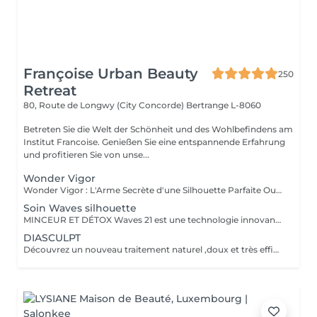
Françoise Urban Beauty
250
Retreat
80, Route de Longwy (City Concorde)
Bertrange L-8060
Betreten Sie die Welt der Schönheit und des Wohlbefindens am
Institut Francoise. Genießen Sie eine entspannende Erfahrung
und profitieren Sie von unse...
Wonder Vigor
Wonder Vigor : L'Arme Secrète d'une Silhouette Parfaite Oubliez les méthodes ordinaires. Wonder Vigor est la première et unique technologie au monde à fusionner thermogenèse intelligente et contraction musculaire hélicoïdale pour détruire la graisse et sculpter le corps avec une précision chirurgicale sans bistouri, sans douleur, sans compromis. Propulsé par Thermodexia, un brevet exclusif, ce système agit en profondeur pour des résultats visibles, mesurables, et inégalés. Une expérience ultra-confortable, des effets immédiats et durables parce que votre corps mérite l'excellence absolue. Exclusivement chez nous. Parce que le génie ne se partage pas. Prêt à transformer votre corps ? Venez vivre l'expérience Wonder Vigor.
Soin Waves silhouette
MINCEUR ET DÉTOX Waves 21 est une technologie innovante aux effets rééquilibrant , minceurs et détox permettant une action ciblée sur les différentes zones que l'on souhaite amincir. Grâce a l'association de électrostimulation des métamères en lien direct avec les organes , et d'un traitement par le froid intense , ce soin , relance le système lymphatique et veineux Les tissus sont détoxifiés en profondeur , la silhouette ré harmonisée , et les imperfections telle la cellulite , et la graisse abdominale sont visiblement réduites , dès la première séance .
DIASCULPT
Découvrez un nouveau traitement naturel ,doux et très efficace pour éliminer les surcharges graisseuses localisées : abdomen, hanches ,genoux , bras , fesses ,les résultats sont visibles immédiatement .Cette technique permet également de soigner la cellulite, et raffermir les zones relâchées en renforçant la fabrication d'un bon collagène.