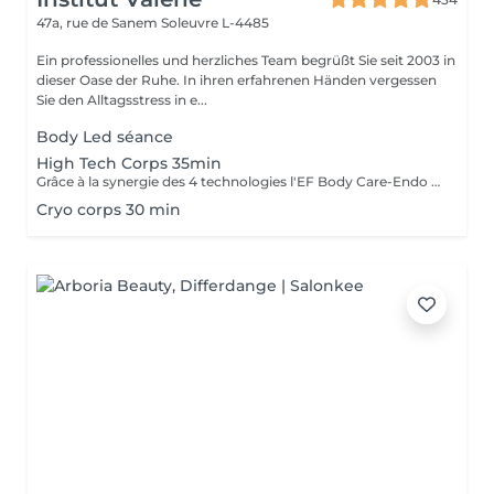
47a, rue de Sanem
Soleuvre L-4485
Ein professionelles und herzliches Team begrüßt Sie seit 2003 in
dieser Oase der Ruhe. In ihren erfahrenen Händen vergessen
Sie den Alltagsstress in e...
Body Led séance
High Tech Corps 35min
Grâce à la synergie des 4 technologies l'EF Body Care-Endo Body Shaper, le soin High Tech exclusif s'adresse en une seule séance aux 4 zones à problèmes du corps, cuisses, fesses, hanches et ventre. La silhouette est redessinée la cellulite est estompée, la peau est plus ferme et plus tonique ( recommandé en cure de 14+2)
Cryo corps 30 min