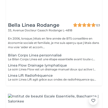
Bella Linea Rodange
123
33, Avenue Docteur Gaasch
Rodange L-4818
En 2006, lorsque j'étais en 1ère année de BTS conseillère en
économie sociale et familiale, je me suis aperçu que j'étais dans
ma voie 'aider et accom...
Bilan Corps Linea personnalisé
Le Bilan Corps Linea est une étape essentielle avant toute cure minceur. Réalisé avec notre expertise, il permet d'analyser vos besoins, vos habitudes et vos objectifs afin de construire un programme parfaitement adapté à votre silhouette. Ce bilan personnalisé nous permet de vous orienter vers les soins les plus efficaces et de définir une stratégie minceur claire, avec un suivi précis. Vous bénéficiez ainsi d'un accompagnement sur mesure, pensé pour optimiser vos résultats et atteindre vos objectifs dans les meilleures conditions.
Linea Flow Drainage lymphatique
Le soin Linea Flow est un drainage manuel doux qui active la circulation lymphatique, favorise l'élimination des toxines et diminue la rétention d'eau. Il apporte une sensation immédiate de légèreté, affine la silhouette et améliore la qualité de la peau. Idéal en cure pour un effet détox et jambes légères.
Linea Lift Radiofréquence
Le soin Linea Lift agit grâce aux ondes de radiofréquence qui chauffent les tissus en profondeur. Cette stimulation relance la production de collagène et d'élastine, raffermit la peau et améliore son élasticité. Idéal pour lutter contre le relâchement cutané et redessiner les contours du corps, ce soin apporte un effet liftant progressif et naturel.