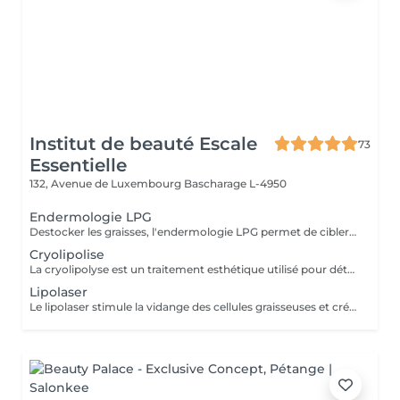
Institut de beauté Escale
73
Essentielle
132, Avenue de Luxembourg
Bascharage L-4950
Endermologie LPG
Destocker les graisses, l'endermologie LPG permet de cibler et d'affiner les zones rebelles à l'exercice et a l'hygiène alimentaire ( bras , dos , ventre, taille) tout en s'adaptant au besoin de chaque peau. Lisser la cellulite, raffermir la peau, retrouver des jambes légères.
Cryolipolise
La cryolipolyse est un traitement esthétique utilisé pour détruire les cellules graisseuses. Son principe repose sur une température de froid contrôlé de 9°C à 13°C.
Lipolaser
Le lipolaser stimule la vidange des cellules graisseuses et créer des micropores dans leurs membranes par le biais d'une chaleur douce.