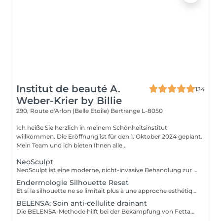
Institut de beauté A.
134
Weber-Krier by Billie
290, Route d'Arlon (Belle Etoile)
Bertrange L-8050
Ich heiße Sie herzlich in meinem Schönheitsinstitut
willkommen. Die Eröffnung ist für den 1. Oktober 2024 geplant.
Mein Team und ich bieten Ihnen alle...
NeoSculpt
NeoSculpt ist eine moderne, nicht-invasive Behandlung zur gezielten Körperformung, Muskelstärkung und Fettreduktion. Durch hochintensive elektromagnetische Impulse werden tiefe Muskelkontraktionen ausgelöst, die mit herkömmlichem Training kaum erreichbar sind. Eine Sitzung entspricht mehreren tausend effektiven Muskelkontraktionen und hilft dabei: Muskeln sichtbar zu definieren und aufzubauen Fett zu reduzieren die Körperkontur zu verbessern Die Behandlung ist schmerzfrei, sicher und erfordert keine Ausfallzeit. NeoSculpt eignet sich ideal für Bauch, Gesäß, Beine und Arme sowohl für Frauen als auch für Männer.
Endermologie Silhouette Reset
Et si la silhouette ne se limitait plus à une approche esthétique, mais s'envisageait à travers le prisme du bien-être global ? Avec Silhouette Reset, LPG® dévoile un nouveau soin signature endermologie® qui réinvente les codes de la minceur en intégrant pleinement les interactions corps-esprit. Conçu comme un véritable reset corporel, ce protocole de 55 minutes agit sur les tensions nerveuses, stimule les circulations et accompagne la libération des déséquilibres liés au stress, au sommeil et à la digestion. Dans un contexte où ces facteurs influencent directement l'harmonie corporelle, le soin vise à restaurer un fonctionnement physiologique plus fluide et équilibré. Au cur du protocole, la technologie CELLU M6 INFINITY® s'associe à un modelage manuel expert, créant une synergie entre stimulation mécanique de précision et approche sensorielle. Cette double action permet une prise en charge à la fois ciblée et globale des tissus et des volumes. Fruit de plus de 40 ans d'expertise, Silhouette Reset illustre l'émergence d'une nouvelle esthétique thérapeutique : une minceur qui n'est plus une finalité isolée, mais la conséquence visible d'un mieux-être profond et durable. Disponible exclusivement dans les centres équipés CELLU M6 INFINITY®, le nouveau soin Silhouette Reset est à découvrir dès maintenant.
BELENSA: Soin anti-cellulite drainant
Die BELENSA-Methode hilft bei der Bekämpfung von Fettablagerungen, insbesondere im Bauch-, Oberschenkel- und Hüftbereich, und glättet das Erscheinungsbild der Orangenhaut. Das beste Ergebnis wird bei der Behandlung erzielt (1-2 x pro Woche für 2-3 Wochen, dann 1 x pro Woche -> INSGESAMT 10 Sitzungen) und dann 1-2 x pro Monat zur Erhaltung.