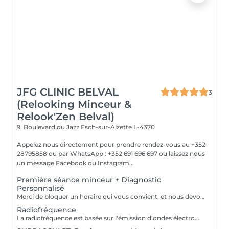
JFG CLINIC BELVAL
3
(Relooking Minceur &
Relook'Zen Belval)
9, Boulevard du Jazz
Esch-sur-Alzette L-4370
Appelez nous directement pour prendre rendez-vous au +352
28795858 ou par WhatsApp : +352 691 696 697 ou laissez nous
un message Facebook ou Instagram...
Première séance minceur + Diagnostic
Personnalisé
Merci de bloquer un horaire qui vous convient, et nous devons vous confirmer la bonne réception de votre demande de rendez-vous, laissez nous vos coordonnées ou appelez directement au 28795858 ou 691 696 697 Nous proposons un bilan personnalisé d'une heure qui comprend : -Analyse du corps avec une balance professionnelle qui calcule votre poids avec précision en déterminant les pourcentages de masse grasse et musculaire, le taux de graisse viscérale, la rétention d'eau ,votre IMC * et vos besoins caloriques. Analyse de votre silhouette et définition de vos objectifs, 1 premier séance sur un de nos appareils minceur haute technologie, Définition et proposition d'un parcours minceur adapté à votre profil et devis donné en fin de séance.
Radiofréquence
La radiofréquence est basée sur l'émission d'ondes électromagnétiques à très haute fréquence passant à travers la peau et qui produisent de la chaleur dans les tissus sous-cutanés. La chaleur produite va agir en profondeur, sans brûler la superficie, c'est-à-dire la peau. On arrive à chauffer jusqu'à 55° en profondeur, ce qui va stimuler les fibroblastes, lesquels vont fabriquer de nouvelles fibres d'élastine et de collagène. Parallèlement, la chaleur induit la rétraction des fibres de collagène préexistantes. Cette technique révolutionnaire traite en profondeur la peau, et stimule la production de nouveau collagène qui améliore la fermeté et la tension cutanée. L'effet de rétraction est immédiat, donnant un coup d'éclat visible et une meilleure fermeté de la peau. La rétraction se poursuit ensuite dans le temps.