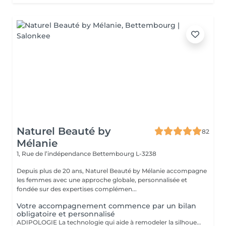
Naturel Beauté by
82
Mélanie
1, Rue de l’indépendance
Bettembourg L-3238
Depuis plus de 20 ans, Naturel Beauté by Mélanie accompagne
les femmes avec une approche globale, personnalisée et
fondée sur des expertises complémen...
Votre accompagnement commence par un bilan
obligatoire et personnalisé
ADIPOLOGIE La technologie qui aide à remodeler la silhouette Vous rêvez d'une peau plus ferme, plus lisse et d'une silhouette plus harmonieuse? L'Adipologie est une technologie innovante basée sur l'action des ultrasons focalisés qui travaillent en profondeur au niveau des tissus. Grâce à des ondes énergétiques ciblées, ce soin agit sur les zones où les graisses sont stockées afin d'aider à remodeler la silhouette, améliorer l'aspect de la peau et lutter contre le relâchement cutané. Comment ça fonctionne ? Les ultrasons pénètrent dans les tissus et stimulent les mécanismes naturels du corps. Ils permettent de : - favoriser la libération des graisses stockées - améliorer la texture de la peau - stimuler la production naturelle de collagène et d'élastine - raffermir et tonifier les tissus réduire visiblement l'aspect peau d'orange Les bénéfices du soin : L'Adipologie est idéale pour les femmes souhaitent : - affiner certaines zones ciblées (ventre, cuisses, hanches, bras) - retrouver une peau plus ferme après une - perte de poids ou avec l'âge - améliorer la qualité et la tonicité de la peau - redessiner les contours de la silhouette Le soin est non invasif, confortable et sans éviction sociale : vous pouvez reprendre vos activités immédiatement après la séance. Une approche personnalisée,Chaque corps est unique. Lors du bilan obligatoire avant les séances, nous déterminons ensemble les zones à travailler et adaptons le protocole à vos objectifs pour vous accompagner vers une silhouette plus ferme, plus lisse et plus confiante. Mesures avec impédancemètre Biody Coach, photos, mesures, conseils en compléments alimentaires et nutritionnels pour accompagner votre cure. Le bilan est offert lors d'une cure ADIPOLOGIE. L'Adipologie : une technologie de pointe pour révéler votre beauté naturelle.