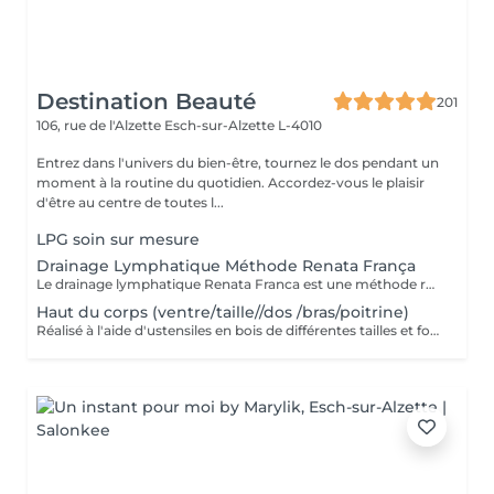
Destination Beauté
201
106, rue de l'Alzette
Esch-sur-Alzette L-4010
Entrez dans l'univers du bien-être, tournez le dos pendant un
moment à la routine du quotidien. Accordez-vous le plaisir
d'être au centre de toutes l...
LPG soin sur mesure
Drainage Lymphatique Méthode Renata França
Le drainage lymphatique Renata Franca est une méthode revisité du drainage lymphatique traditionnel qui permet d'obtenir des résultats plus rapides et visuels impressionnants. L'objectif du drainage manuel, c'est de stimuler le système lymphatique pour qu'il accélère son fonctionnement et élimine ce qui l'empêchait de fonctionner correctement. Pour ce faire, il va falloir stimuler les ganglions et les organes d'élimination. Plus il est pratiqué régulièrement, plus il sera efficace et permettra de soutenir le système lymphatique plutôt que de le relancer à chaque fois.
Haut du corps (ventre/taille//dos /bras/poitrine)
Réalisé à l'aide d'ustensiles en bois de différentes tailles et formes spécialement conçus pour s'adapter aux lignes du corps. - Une alternative à la chirurgie - Accélère le métabolisme - Active le système lymphatique - Raffermit et tonifie la peau - Redessine le corps et les volumes - Post opératoire...