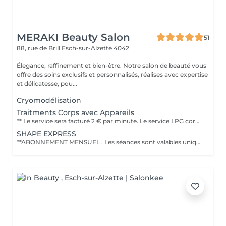
MERAKI Beauty Salon
51
88, rue de Brill
Esch-sur-Alzette 4042
Élegance, raffinement et bien-être. Notre salon de beauté vous
offre des soins exclusifs et personnalisés, réalises avec expertise
et délicatesse, pou...
Cryomodélisation
Traitments Corps avec Appareils
** Le service sera facturé 2 € par minute. Le service LPG corps est une technologie non invasive qui utilise un massage mécanique pour stimuler les tissus profonds afin de réduire la cellulite, affiner la silhouette, déstocker les graisses localisées et raffermir la peau. Cette technique est souvent décrite comme agréable et naturelle, avec des résultats visibles comme une peau plus lisse et un corps plus léger, grâce au remodelage corporel et au drainage. Objectifs du traitement LPG corps Réduire la cellulite : Il aide à atténuer l'aspect de la cellulite, qu'elle soit adipeuse, aqueuse ou fibreuse. Déstocker les graisses : Il stimule le déstockage des graisses localisées qui résistent aux régimes et à l'exercice, comme le mentionne le traitement Lipomassage du {LPG Group}. Raffermir la peau : Le soin raffermit la peau et améliore sa fermeté, notamment sur des zones comme le double menton. Drainer et détoxifier : Il favorise les échanges circulatoires et procure un effet détoxinant, ce qui permet de retrouver une sensation de légèreté. Déroulement et fréquence Séance type : La durée d'une séance est généralement de 35 à 40 minutes, selon le protocole. Protocoles courants : Il est conseillé de commencer par 2 séances par semaine pour les premières séances afin d'obtenir des résultats plus rapides, puis de réduire la fréquence en fonction de vos besoins et de votre budget. Adaptabilité : Le soin peut être adapté à vos besoins spécifiques, qu'il s'agisse de minceur, de raffermissement ou de drainage.
SHAPE EXPRESS
**ABONNEMENT MENSUEL . Les séances sont valables uniquement pendant le mois en cours et ne peuvent pas être reportées ou cumulées sur le mois suivant. PROGRAMME CORPS REMODELANT - ANTI CELLULITE & RAFFERMISSANT INCLUS * 2 séances corporelles par semaine (30 minutes chacune) * 6 Seances par mois Techniques utilisées: - LPG : stimule la circulation et aide à déstocker les graisses - Drainage lymphatique : favorise l'élimination des toxines et réduit la rétention d'eau - Detox corporel : aide purifier l'organisme et affiner la silhouette - HIFU (1 Zone incluse) : Technologie avancée pour raffermir et tonifier la peau en profondeur