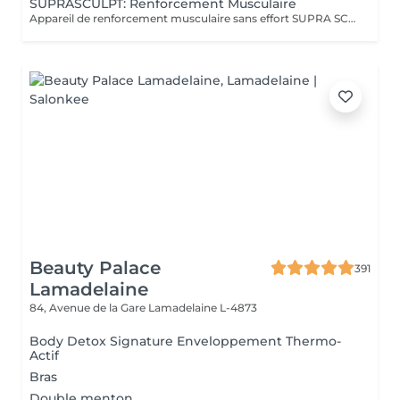
SUPRASCULPT: Renforcement Musculaire
Appareil de renforcement musculaire sans effort SUPRA SCULPT: entreprise française ayant eu le prix de l'innovation pour cet appareil car très performant: ce sont des ondes électromagnétiques qui vont créer des contractions impossible à reproduire dans la vraie vie, et qui vont développer les muscles de la zone traitée: abdominaux, fessiers, cuisses avant ou arrières, bras, mollets.
Beauty Palace
391
Lamadelaine
84, Avenue de la Gare
Lamadelaine L-4873
Body Detox Signature Enveloppement Thermo-
Actif
Bras
Double menton