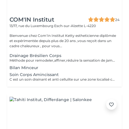
COM'IN Institut
24
13/17, rue du Luxembourg
Esch-sur-Alzette L-4220
Bienvenue chez Com'In Institut Ketty estheticienne diplômée
et expérimentée depuis plus de 20 ans ,vous reçoit dans un
cadre chaleureux , pour vous...
Drainage Brésilien Corps
Méthode pour remodeler,affiner,réduire la sensation de jambes lourdes ,rétention d eau,améliorer la circulation sanguine et lymphatique,detoxifier,réduire la cellulite. Effet détente et favorise la relaxation
Bilan Minceur
Soin Corps Amincissant
C est un soin drainant et anti cellulite sur une zone localisé comme les bras, ou le ventre