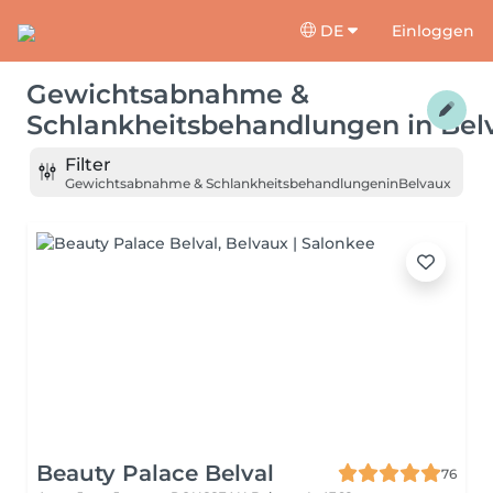
DE
Einloggen
Gewichtsabnahme &
Schlankheitsbehandlungen
in
Bel
Filter
Gewichtsabnahme & Schlankheitsbehandlungen
in
Belvaux
Beauty Palace Belval
76