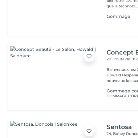
bien-être. Les meilleures marques esthétiques et cosmétiques ainsi
que la technolo..
Gommage
Concept B
201, route de Thi
Bienvenue chez Concept Beauté L'
Howald Hesperang
nouveaux locaux 
Gommage corps
Sentosa
24, Bohey
Donco