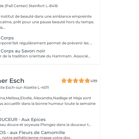
e (Pall Center)
Steinfort L-8416
 institut de beauté dans une ambiance empreinte
e calme, prêt pour une pause beauté hors du temps.
s...
Corps
Un gommage corporel fait régulièrement permet de prévenir les désagréments liés à une peau sèche, permet un lissage et une meilleure pénétration de vos soins corps quotidiens. Il élimine les cellules mortes et les impuretés présentes à la surface de la peau et stimule ainsi le renouvellement cellulaire naturel. Mieux oxygéné et résistant, l'épiderme est magnifié et plus lumineux.
orps au Savon noir
Voyagez au coeur de la tradition orientale du Hammam. Associée à l'action exfoliante du gant de Kassa cette recette ancestrale permet de purifier la peau en profondeur pour la laisser douce, satinée et délicatement parfumée. Gant de Kassa offert.
her Esch
499
ette
Esch-sur-Alzette L-4011
ina,Melissa,Elodie, Alexandra,Nadège et Maja sont
s accueillir dans la bonne humeur toute la semaine
.
CEUR - Aux Epices
Retrouvez une peau douce et soyeuse Plongez dans la douceur tropicale dIndonésie à travers les notes épicées des huiles essentielles de Girofle et de Muscade. Ce gommage aux effluves chauds et naturels vous transporte tout en exfoliant délicatement votre peau : elle est douce, lumineuse et satinée.
 - aux Fleurs de Camomille
, notre esthéticienne masse votre dos .