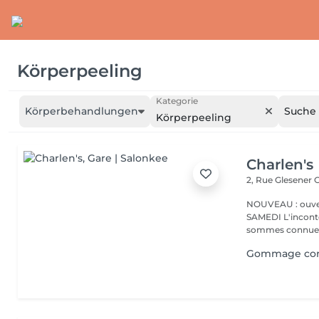
Körperpeeling
Kategorie
Körperbehandlungen
Suche 
Körperpeeling
Charlen's
2, Rue Glesener
G
NOUVEAU : ouver
SAMEDI L'incontournable institut de beauté à Luxembourg. Nous
sommes connues 
Gommage corp