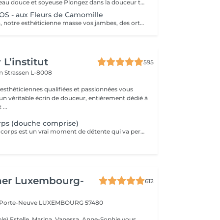
Retrouvez une peau douce et soyeuse Plongez dans la douceur tropicale dIndonésie à travers les notes épicées des huiles essentielles de Girofle et de Muscade. Ce gommage aux effluves chauds et naturels vous transporte tout en exfoliant délicatement votre peau : elle est douce, lumineuse et satinée.
 - aux Fleurs de Camomille
Le temps du soin, notre esthéticienne masse vos jambes, des orteils à la taille dans un mouvement tonique qui active la microcirculation et leurs procure un confort sans précédent. Bénéfices : Vos jambes retrouvent fraicheur et légèreté.
L’institut
595
on
Strassen L-8008
 esthéticiennes qualifiées et passionnées vous
 un véritable écrin de douceur, entièrement dédié à
...
s (douche comprise)
Le gommage du corps est un vrai moment de détente qui va permettre à la peau de se débarrasser de ses inégalités et de retrouver une peau toute douce. Ce soin est parfait juste avant d'aller au soleil pour permettre à la peau de mieux bronzer.
her Luxembourg-
612
a Porte-Neuve
LUXEMBOURG 57480
le) Estelle ,Marina, Vanessa, Anne-Sophie vous