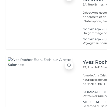
2A, Rue Ermesind
Découvrez notre
de sérénité et d
L'Intemporel, troi
Gommage du 
Gommage du C
Yves Roc
79, Rue de l`Alz
Amélie,Ana Crist
heureuses de vou
de 9h30 à 18h . L..
GOMMAGE DOU
MODELAGE DOS
Le temps du soin