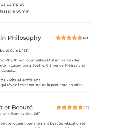
ps complet
assage 60min
in Philosophy
408
iberté
Gare L-1931
So'Phy, Ihrem Kosmetikinstitut im Herzen der
urg. Sophie, Clémence, Mélissa und
darauf,...
 - Rituel exfoliant
Un soin exfoliant qui révèle l'éclat naturel de la peau tout en offrant un véritable moment de détente. Le gommage permet d'éliminer les cellules mortes, d'affiner le grain de peau et de laisser la peau plus douce et lumineuse. Selon vos préférences, vous pouvez choisir entre un gommage au savon noir, pour une exfoliation enveloppante et purifiante, ou un gommage à grains, pour une action plus tonique et efficace. La senteur sélectionnée accompagne l'ensemble du soin et prolonge l'expérience, avec la possibilité d'ajouter une huile de massage pour un moment encore plus enveloppant. La peau est douce, lisse et délicatement parfumée, le corps détendu et l'esprit apaisé. Un soin idéal pour préparer la peau, la sublimer ou simplement s'offrir un moment pour soi.
rt et Beauté
427
onville
Bonnevoie L-2611
uipe conjuguent parfaitement beauté, relaxation et