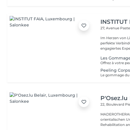
INSTITUT
27, Avenue Past
Im Herzen von Li
perfekte Verbindu
engagiertes Expe
Les Gommag
Peeling Corp
P'Osez.lu 
22, Boulevard P
MADEROTHERAPIE Es ist eine tausend Jahre al
orientalischen Ur
Rehabilitation a