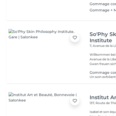
Gommage cor
Gommage + M
So'Phy Sk
Institute
7, Avenue de la L
Willkommen bei 
Avenue de la Liberté in Luxemb
Gwen freuen sich 
Gommage corps
Institut A
137, Route de Thi
Isabel et son éq