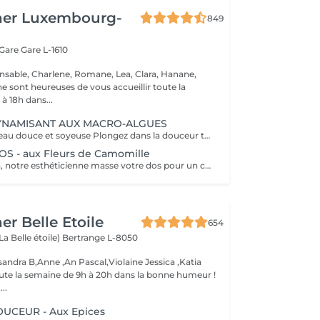
her Luxembourg-
849
 Gare
Gare L-1610
nsable, Charlene, Romane, Lea, Clara, Hanane,
e sont heureuses de vous accueillir toute la
à 18h dans...
NAMISANT AUX MACRO-ALGUES
Retrouvez une peau douce et soyeuse Plongez dans la douceur tropicale dIndonésie à travers les notes épicées des huiles essentielles de Girofle et de Muscade. Ce gommage aux effluves chauds et naturels vous transporte tout en exfoliant délicatement votre peau : elle est douce, lumineuse et satinée.
 - aux Fleurs de Camomille
Le temps du soin, notre esthéticienne masse votre dos pour un confort sans précédent.
er Belle Etoile
654
La Belle étoile)
Bertrange L-8050
andra B,Anne ,An Pascal,Violaine Jessica ,Katia
oute la semaine de 9h à 20h dans la bonne humeur !
..
CEUR - Aux Epices