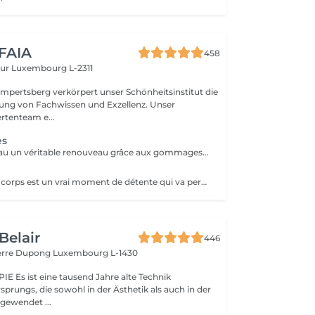
 FAIA
458
eur
Luxembourg L-2311
mpertsberg verkörpert unser Schönheitsinstitut die
ng von Fachwissen und Exzellenz. Unser
rtenteam e...
es
Offrez à votre peau un véritable renouveau grâce aux gommages corps Gemology. Enrichis en extraits minéraux précieux et en ingrédients naturels, ils exfolient en douceur, éliminent les cellules mortes et révèlent l'éclat de la peau. Leur texture sensorielle et leurs parfums délicats transforment l'exfoliation en un rituel de bien-être luxueux. Résultat : une peau lisse, douce, parfaitement préparée à recevoir les soins suivants.
s
Le gommage du corps est un vrai moment de détente qui va permettre à la peau de se débarrasser de ses inégalités et de retrouver une peau toute douce. Ce soin est parfait juste avant d'aller au soleil pour permettre à la peau de mieux bronzer.
Belair
446
ierre Dupong
Luxembourg L-1430
te Technik
sprungs, die sowohl in der Ästhetik als auch in der
ngewendet ...