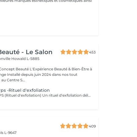
.
eauté - Le Salon
453
onville
Howald L-5885
Expérience Beauté & Bien-Être à
e Installé depuis juin 2024 dans nos tout
au Centre S...
 -Rituel d'exfoliation
GOMMAGE CORPS (Rituel d'exfoliation) Un rituel d'exfoliation délicat qui débarrasse la peau des impuretés et cellules mortes pour la laisser incroyablement douce et lumineuse. Nous utilisons le Body Strategist Scrub de Comfort Zone, un gommage aux particules naturelles qui stimule la microcirculation et révèle l'éclat de votre peau. Idéal avant un massage, un soin hydratant ou pour préparer la peau au bronzage.
409
ls L-9647