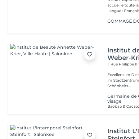
accueille toute 
Langue : Français
GOMMAGE DOU
Institut 
Weber-Kr
1, Rue Philippe II
Exzellenz im Dienst der Schönheit!
im Stadtzentrum u
Schönheits...
Germaine de C
visage
Institut L
Steinfort