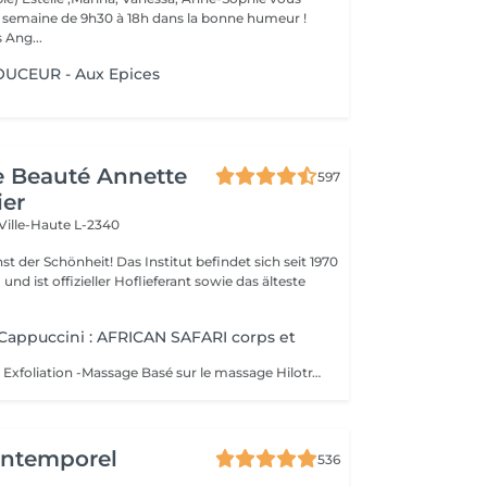
la semaine de 9h30 à 18h dans la bonne humeur !
 Ang...
CEUR - Aux Epices
de Beauté Annette
597
ier
Ville-Haute L-2340
 Das Institut befindet sich seit 1970
nd ist offizieller Hoflieferant sowie das älteste
appuccini : AFRICAN SAFARI corps et
Baobab & Cacao: Exfoliation -Massage Basé sur le massage Hilotra de Madagascar, il combine des techniques ancestrales africaines et asiatiques pour générer une sensation de connexion avec la nature et un équilibre corporel. AFRICAN BLISS : Massage SWEET Maternity: Basé sur la technique du drainage lymphatique, ce rituel combine des mouvements ascendants et des mouvements enveloppants qui favorisent une sensation de légèreté et de confort immédiate dans les jambes Light Legs : Basé sur la technique du drainage lymphatique, ce rituel combine des mouvements ascendants et des mouvements enveloppants qui favorisent une sensation de légèreté et de confort immédiate dans les jambes
'Intemporel
536