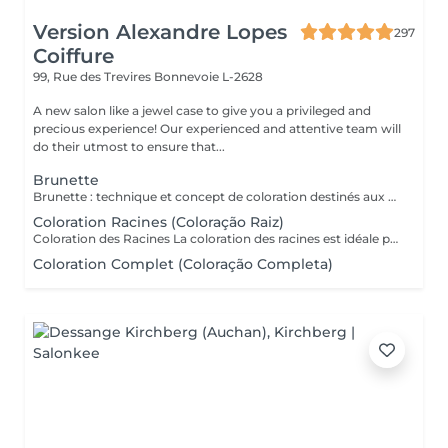
Version Alexandre Lopes
297
Coiffure
99, Rue des Trevires
Bonnevoie L-2628
A new salon like a jewel case to give you a privileged and
precious experience! Our experienced and attentive team will
do their utmost to ensure that...
Brunette
Brunette : technique et concept de coloration destinés aux cheveux bruns et châtains, mettant en valeur la profondeur, la brillance et la dimension des cheveux. Peut inclure des nuances chaudes, froides ou illuminées, offrant un résultat sophistiqué, naturel et élégant. Très utilisée dans les transformations modernes comme le brun illuminé, chocolat, café et les tons cendrés. Le service comprend : les mèches, le traitement, la tonalisation et la finalisation.
Coloration Racines (Coloração Raiz)
Coloration des Racines La coloration des racines est idéale pour conserver une couleur uniforme et soignée, tout en assurant une finition élégante et naturelle. - Racines jusqu'à 2 cm (environ 1 mois de repousse) : tarif standard du service. - Racines de 2 cm à 4 cm : considéré comme une retouche élargie, avec un tarif différent. - Au-delà de 4 cm : il s'agit d'une coloration complète, avec un devis adapté. Ce soin permet d'éviter les différences de tons entre les racines et les longueurs, de préserver la santé du cheveu et de maintenir l'éclat de la couleur plus longtemps.
Coloration Complet (Coloração Completa)