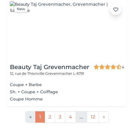
New
Beauty Taj Grevenmacher
4
12, rue de Thionville
Grevenmacher L-6791
Coupe + Barbe
Sh. + Coupe + Coiffage
Coupe Homme
«
1
2
3
4
...
12
»