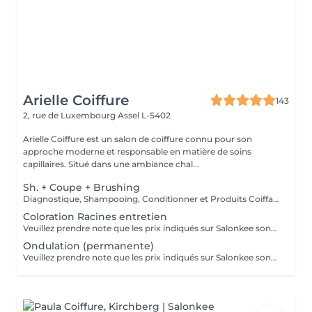
Arielle Coiffure
143
2, rue de Luxembourg
Assel L-5402
Arielle Coiffure est un salon de coiffure connu pour son
approche moderne et responsable en matière de soins
capillaires. Situé dans une ambiance chal...
Sh. + Coupe + Brushing
Diagnostique, Shampooing, Conditionner et Produits Coiffants inclus
Coloration Racines entretien
Veuillez prendre note que les prix indiqués sur Salonkee sont communiqués à titre informatif et s'entendent de base. Ces derniers sont susceptibles de varier selon le diagnostic réalisé à votre arrivée au salon et l'expertise du professionnel à qui vous confiez votre beauté. Dans tous les cas, un devis précis vous sera proposé et toutes réalisations de prestations seront effectuées avec votre accord. Un grand merci d'avance pour votre compréhension. Au plaisir de vous recevoir très vite.
Ondulation (permanente)
Veuillez prendre note que les prix indiqués sur Salonkee sont communiqués à titre informatif et s'entendent de base. Ces derniers sont susceptibles de varier selon le diagnostic réalisé à votre arrivée au salon et l'expertise du professionnel à qui vous confiez votre beauté. Dans tous les cas, un devis précis vous sera proposé et toutes réalisations de prestations seront effectuées avec votre accord. Un grand merci d'avance pour votre compréhension. Au plaisir de vous recevoir très vite.