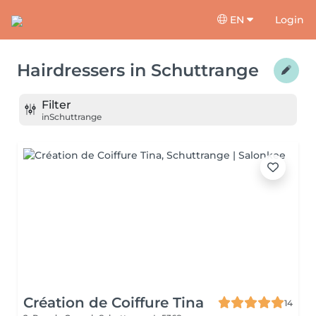
EN
Login
Hairdressers
in
Schuttrange
Filter
in
Schuttrange
Création de Coiffure Tina
14