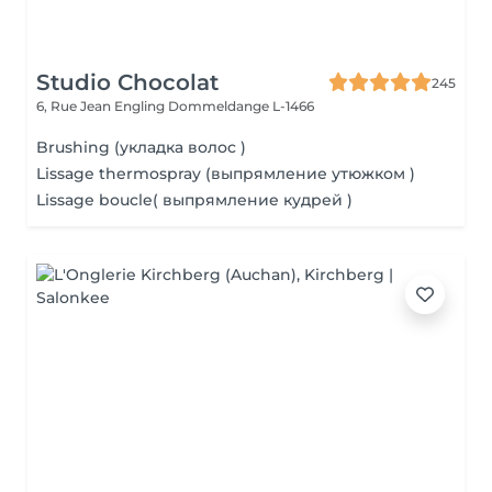
Studio Chocolat
245
6, Rue Jean Engling
Dommeldange L-1466
Brushing (укладка волос )
Lissage thermospray (выпрямление утюжком )
Lissage boucle( выпрямление кудрей )