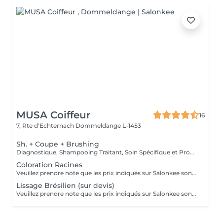
MUSA Coiffeur
16
7, Rte d'Echternach
Dommeldange L-1453
Sh. + Coupe + Brushing
Diagnostique, Shampooing Traitant, Soin Spécifique et Produits Coiffants inclus
Coloration Racines
Veuillez prendre note que les prix indiqués sur Salonkee sont communiqués à titre informatif et s'entendent de base. Ces derniers sont susceptibles de varier selon le diagnostic réalisé à votre arrivée au salon et l'expertise du professionnel à qui vous confiez votre beauté. Dans tous les cas, un devis précis vous sera proposé et toutes réalisations de prestations seront effectuées avec votre accord. Un grand merci d'avance pour votre compréhension. Au plaisir de vous recevoir très vite.
Lissage Brésilien (sur devis)
Veuillez prendre note que les prix indiqués sur Salonkee sont communiqués à titre informatif et s'entendent de base. Ces derniers sont susceptibles de varier selon le diagnostic réalisé à votre arrivée au salon et l'expertise du professionnel à qui vous confiez votre beauté. Dans tous les cas, un devis précis vous sera proposé et toutes réalisations de prestations seront effectuées avec votre accord. Un grand merci d'avance pour votre compréhension. Au plaisir de vous recevoir très vite.