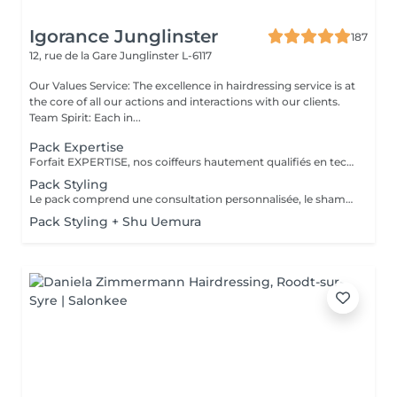
Igorance Junglinster
187
12, rue de la Gare
Junglinster L-6117
Our Values Service: The excellence in hairdressing service is at
the core of all our actions and interactions with our clients.
Team Spirit: Each in...
Pack Expertise
Forfait EXPERTISE, nos coiffeurs hautement qualifiés en technique anglo-saxonne, en formation continu et diplômés d’une académie anglaise à Paris. Vous offre une séance d’une heure avec votre coach en suivi beauté. Ce pack inclus : 1 h de prestation Un diagnostique personnalisé Shampoing spécifique Haircare Conditioner spécifique Produit de coiffage Coupe Styling Produit de finition
Pack Styling
Le pack comprend une consultation personnalisée, le shampooing et le conditionneur spécifiques REDKEN , le séchage et les produits de styling REDKEN * Tarifs à titre indicatifs à confirmer après la consultation personnalisée établit auprès de votre coiffeur/stylist/spécialiste * La direction se réserve le droit d’apporter des modifications pour le bon fonctionnement du salon
Pack Styling + Shu Uemura