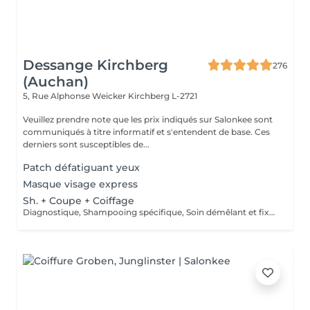
Dessange Kirchberg
276
(Auchan)
5, Rue Alphonse Weicker
Kirchberg L-2721
Veuillez prendre note que les prix indiqués sur Salonkee sont
communiqués à titre informatif et s'entendent de base. Ces
derniers sont susceptibles de...
Patch défatiguant yeux
Masque visage express
Sh. + Coupe + Coiffage
Diagnostique, Shampooing spécifique, Soin démêlant et fixation inclus. Veuillez prendre note que les prix indiqués sur Salonkee sont communiqués à titre informatif et s'entendent de base. Ces derniers sont susceptibles de varier selon le diagnostic réalisé à votre arrivée au salon et l'expertise du professionnel à qui vous confiez votre beauté. Dans tous les cas, un devis précis vous sera proposé et toutes réalisations de prestations seront effectuées avec votre accord.