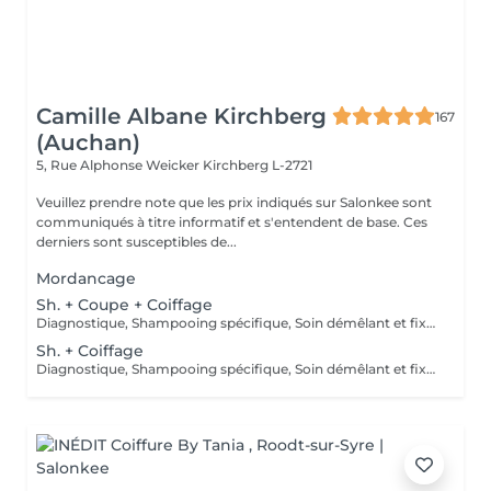
Camille Albane Kirchberg
167
(Auchan)
5, Rue Alphonse Weicker
Kirchberg L-2721
Veuillez prendre note que les prix indiqués sur Salonkee sont
communiqués à titre informatif et s'entendent de base. Ces
derniers sont susceptibles de...
Mordancage
Sh. + Coupe + Coiffage
Diagnostique, Shampooing spécifique, Soin démêlant et fixation inclus. Veuillez prendre note que les prix indiqués sur Salonkee sont communiqués à titre informatif et s'entendent de base. Ces derniers sont susceptibles de varier selon le diagnostic réalisé à votre arrivée au salon et l'expertise du professionnel à qui vous confiez votre beauté. Dans tous les cas, un devis précis vous sera proposé et toutes réalisations de prestations seront effectuées avec votre accord.
Sh. + Coiffage
Diagnostique, Shampooing spécifique, Soin démêlant et fixation inclus. Veuillez prendre note que les prix indiqués sur Salonkee sont communiqués à titre informatif et s'entendent de base. Ces derniers sont susceptibles de varier selon le diagnostic réalisé à votre arrivée au salon et l'expertise du professionnel à qui vous confiez votre beauté. Dans tous les cas, un devis précis vous sera proposé et toutes réalisations de prestations seront effectuées avec votre accord.