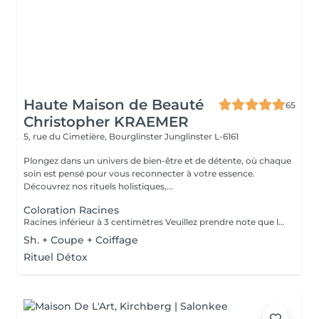
Haute Maison de Beauté
65
Christopher KRAEMER
5, rue du Cimetière, Bourglinster
Junglinster L-6161
Plongez dans un univers de bien-être et de détente, où chaque
soin est pensé pour vous reconnecter à votre essence.
Découvrez nos rituels holistiques,...
Coloration Racines
Racines inférieur à 3 centimètres Veuillez prendre note que les prix indiqués sur Salonkee sont communiqués à titre informatif et s'entendent de base. Ces derniers sont susceptibles de varier selon le diagnostic réalisé à votre arrivée au salon et l'expertise du professionnel à qui vous confiez votre beauté. Dans tous les cas, un devis précis vous sera proposé et toutes réalisations de prestations seront effectuées avec votre accord. Un grand merci d'avance pour votre compréhension. Au plaisir de vous recevoir très vite.
Sh. + Coupe + Coiffage
Rituel Détox