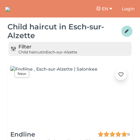
EN
Login
Child haircut
in
Esch-sur-
Alzette
Filter
Child haircut
in
Esch-sur-Alzette
New
Endline
11