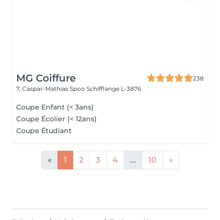
MG Coiffure
238
7, Caspar-Mathias Spoo
Schifflange L-3876
Coupe Enfant (< 3ans)
Coupe Écolier (< 12ans)
Coupe Étudiant
«
1
2
3
4
...
10
»