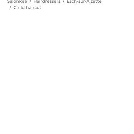
Salonkee
Hairdressers
Esch-sur-Alzette
Child haircut