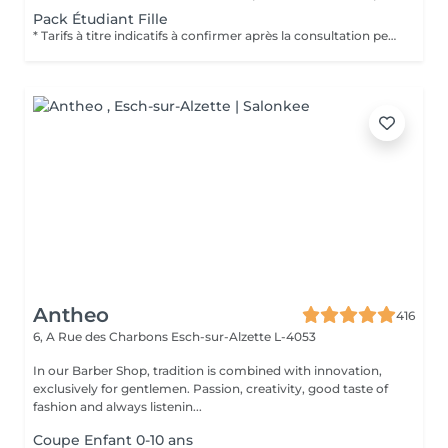
Pack Étudiant Fille
* Tarifs à titre indicatifs à confirmer après la consultation personnalisée établit auprès de votre coiffeur/stylist/spécialiste * La direction se réserve le droit dapporter des modifications pour le bon fonctionnement du salon
Antheo
416
6, A Rue des Charbons
Esch-sur-Alzette L-4053
In our Barber Shop, tradition is combined with innovation,
exclusively for gentlemen. Passion, creativity, good taste of
fashion and always listenin...
Coupe Enfant 0-10 ans