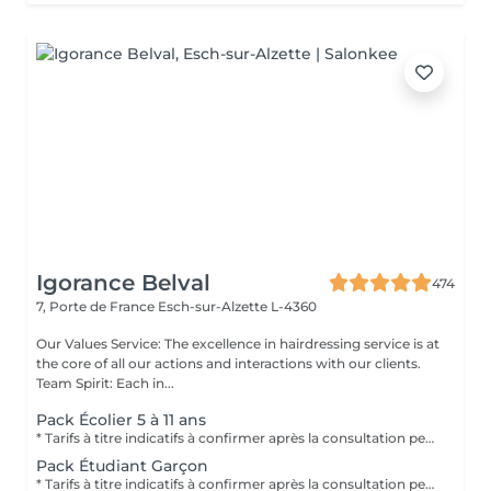
Igorance Belval
474
7, Porte de France
Esch-sur-Alzette L-4360
Our Values Service: The excellence in hairdressing service is at
the core of all our actions and interactions with our clients.
Team Spirit: Each in...
Pack Écolier 5 à 11 ans
* Tarifs à titre indicatifs à confirmer après la consultation personnalisée établit auprès de votre coiffeur/stylist/spécialiste * La direction se réserve le droit dapporter des modifications pour le bon fonctionnement du salon
Pack Étudiant Garçon
* Tarifs à titre indicatifs à confirmer après la consultation personnalisée établit auprès de votre coiffeur/stylist/spécialiste * La direction se réserve le droit dapporter des modifications pour le bon fonctionnement du salon