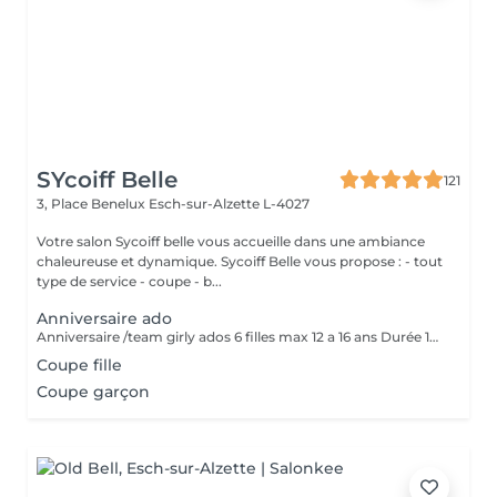
SYcoiff Belle
121
3, Place Benelux
Esch-sur-Alzette L-4027
Votre salon Sycoiff belle vous accueille dans une ambiance
chaleureuse et dynamique. Sycoiff Belle vous propose : - tout
type de service - coupe - b...
Anniversaire ado
Anniversaire /team girly ados 6 filles max 12 a 16 ans Durée 1h30 Prix pour le groupe 229 euros coiffage brushing plus travaillé vernis à ongle ambiance girly musique et wifi Option sont un plus pour ajouter des paillettes et du fun
Coupe fille
Coupe garçon