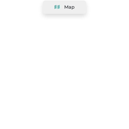
Map
Company
Support
Team
&
Careers
Information for salons
Legal
Exercise withdrawal right
Terms and conditions
Privacy Policy