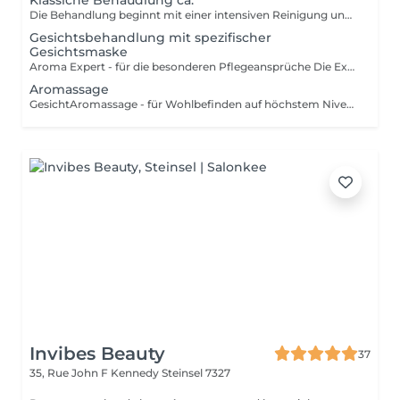
Klassiche Behaudlung ca.
Die Behandlung beginnt mit einer intensiven Reinigung und einem Gesichtswasser das Ihre Haut neutralisiert und beruhigt. Make-Up und Umwelteinflüsse werden sanft entfernt. Bei der anschließenden Behandlung werden ausschließlich auf die Bedürfnisse Ihrer Haut abgestimmte Produkte verwendet. Mit einem Peeling werden die oberste Zelllagen der Haut abgetragen und die Poren werden geöffnet. Unreinheiten der Haut werden professionell und sanft entfernt. Nach der Tiefenausreinigung freut sich die Haut auf eine entspannende Massage bei der Sie die Augen schließen dürfen und einfach nur genießen können. Eine wirkstoffreiche Maske rundet alles ab. Mit einer Pflegenden Creme wird die Behandlung abgeschlossen und Sie können entspannt in Ihren weiteren Tag starten. Diese Behandlung ist für alle Hauttypen geeignet.
Gesichtsbehandlung mit spezifischer
Gesichtsmaske
Aroma Expert - für die besonderen Pflegeansprüche Die Expert-Behandlungen sind die exklusivsten Decleor Behandlungen für höchste Pflegeansprüche. Neben den Ihrem Hauttyp entsprechenden Aromessencen und Baumes werden die konzentrierten Spezialmasken, die kurz vor dem Auftragen verrührt werden, in das Behandlungsritual integriert. - Maske Hydra Force für feuchtigkeitsarme Haut - Maske Aroma Lisse für sehr müde Haut - Maske Mate and Pure für Misch- und ölige Haut - Maske Harmonie Douceur Expert für empfindliche Haut Elemente der Aroma Expert Behandlung: Reinigungsritual (Reinigung, Intensivreinigung, mildes Peeling), Tiefenausreinigung und Massage für Gesicht, Hals und Dekolleté,Tagespflege. Diese Behandlung ist für alle Hauttypen geeignet.
Aromassage
GesichtAromassage - für Wohlbefinden auf höchstem Niveau Dies ist eine sanfte Massagebehandlung für alle, die Stressabbau, Beruhigung und Entspannung suchen, für entspannte Gesichtszüge und einen leuchtenden Teint. Genießen Sie die wohltuende Kraft Ätherischer Öle. Elemente der Aromassage Behandlung: Reinigungsritual (Reinigung, Intensivreinigung, mildes Peeling), Massage für Gesicht, Hals und Dekolleté, Maske, Tagespflege. Diese Behandlung ist für alle Hauttypen geeignet.
Invibes Beauty
37
35, Rue John F Kennedy
Steinsel 7327