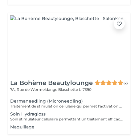
La Bohème Beautylounge
63
7A, Rue de Wormeldange
Blaschette L-7390
Dermaneedling (Microneedling)
Traitement de stimulation cellulaire qui permet l'activation du métabolisme de régénération cellulaire en introduisant des actifs puissants
Soin Hydragloss
Soin stimulateur cellulaire permettant un traitement efficace contre les ridules. Il soigne, hydrate, re-pulpe et rajeuni les lèvres
Maquillage