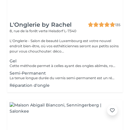
L'Onglerie by Rachel
135
8, rue de la forêt verte
Heisdorf L-7340
L'Onglerie - Salon de beauté Luxembourg est votre nouvel
endroit bien-être, où vos esthéticiennes seront aux petits soins
pour vous chouchouter: déco...
Gel
Cette méthode permet à celles ayant des ongles abîmés, rongés, cassants, de retrouver de très jolies mains. En rallongement ou en simple gainage, le gel apportera solidité à vos ongles, et une couleur longue durée
Semi-Permanent
La tenue longue durée du vernis semi-permanent est un réel avantage. La pose sera effectuée avec soin, en adaptant les produits utilisés. La prestation sera entièrement personnalisée. La tenue peut aller de 2 à 3 semaines, 4 maximum selon le type d'ongle. Fini les retouches manucure tous les 4 jours, c'est une vraie liberté qui s'offre à vous ! Finesse et tenue longue durée ! N'hésitez pas à demander conseil
Réparation d'ongle