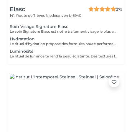
Elasc
275
141, Route de Trèves
Niederanven L-6940
Soin Visage Signature Elasc
Le soin Signature Elasc est notre traitement visage le plus abouti et personnalisé. Conçu spécialement pour vous, par notre équipe, ce rituel est une véritable expérience sensorielle pour vous détendre, raviver l'éclat de votre teint, redessiner les contours de votre visage et revitaliser votre peau en profondeur. Ce soin multi-actions combine des produits cosméceutiques ultra-performants, des gestes experts et l'utilisation de pierres en quartz rose ou de jade verte en fonction de votre peau. Le soin débute par un nettoyage précis de votre peau et par une exfoliation douce aux manuvres stimulantes pour lisser et illuminer le teint. Après un travail technique avec la pierre et la pose d'un masque crème spécifique vient le massage Signature : une combinaison de manuvres liftantes, drainantes, tonifiantes et sculptantes avec une huile de haute qualité. Votre peau est ainsi lumineuse, décongestionnée, hydratée, liftée et raffermie. Ce soin Signature Elasc convient à tous les types de peau : teint terne, peau déshydratée, perte de fermeté, premiers signes de l'âge mais aussi pour toute personne ayant besoin d'une pause bien-être ou recherchant le cocooning et la chaleur caractéristiques à notre institut Elasc.
Hydratation
Le rituel d'hydration propose des formules haute performance qui s'attaquent stratégiquement à tous les paramètres de la déshydratation. Ciblés, ils améliorent le manteau hydrolipidique, la teneur en NMF est le ciment intercellulaire.
Luminosité
Le rituel de luminosité rend la peau éclatante. Des textures légères et fraïches affinent le grain de peau pour une peau qui brille de santé et de pureté - une beauté éclatante.