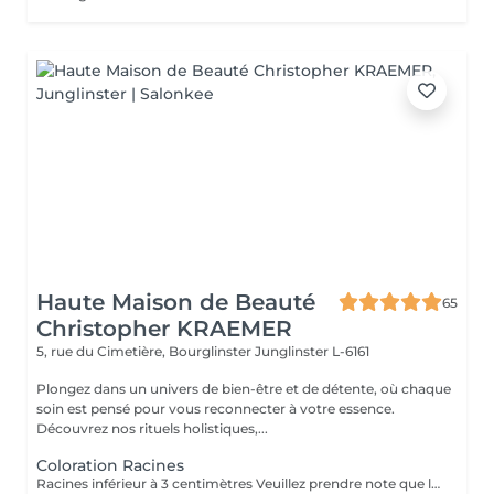
Haute Maison de Beauté
65
Christopher KRAEMER
5, rue du Cimetière, Bourglinster
Junglinster L-6161
Plongez dans un univers de bien-être et de détente, où chaque
soin est pensé pour vous reconnecter à votre essence.
Découvrez nos rituels holistiques,...
Coloration Racines
Racines inférieur à 3 centimètres Veuillez prendre note que les prix indiqués sur Salonkee sont communiqués à titre informatif et s'entendent de base. Ces derniers sont susceptibles de varier selon le diagnostic réalisé à votre arrivée au salon et l'expertise du professionnel à qui vous confiez votre beauté. Dans tous les cas, un devis précis vous sera proposé et toutes réalisations de prestations seront effectuées avec votre accord. Un grand merci d'avance pour votre compréhension. Au plaisir de vous recevoir très vite.