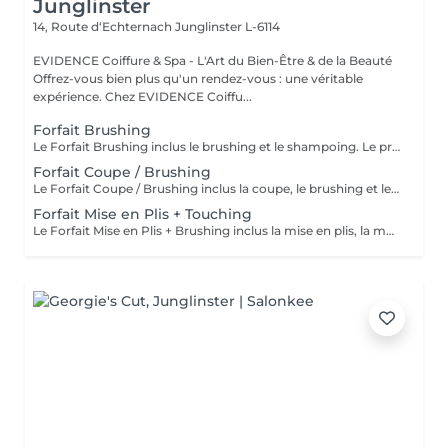
Junglinster
14, Route d‘Echternach
Junglinster L-6114
EVIDENCE Coiffure & Spa - L'Art du Bien-Être & de la Beauté
Offrez-vous bien plus qu'un rendez-vous : une véritable
expérience. Chez EVIDENCE Coiffu...
Forfait Brushing
Le Forfait Brushing inclus le brushing et le shampoing. Le prix pourra varier en fonction de la longueur des cheveux. Pour tout renseignement complémentaire, n'hésitez pas à nous appeler.
Forfait Coupe / Brushing
Le Forfait Coupe / Brushing inclus la coupe, le brushing et le shampoing. Le prix pourra varier en fonction de la longueur des cheveux. Pour tout renseignement complémentaire, n'hésitez pas à nous appeler.
Forfait Mise en Plis + Touching
Le Forfait Mise en Plis + Brushing inclus la mise en plis, la mousse et le shampoing. Le prix pourra varier en fonction de la longueur des cheveux. Pour tout renseignement complémentaire, n'hésitez pas à nous appeler.