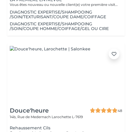
Vous êtes nouveau ou nouvelle client(e) votre première visite est une Entrevue. (Temps 30 minutes) Cette entrevue ne comprend aucun service de réalisation, il y aura des tests de styles, de communications et du conseils. Nous apprenons à vous connaitre et nous vous conseillons sur tous vos souhaits, afin de préparer notre premier rendez-vous. Cette Entrevue, nous permettra d'avoir une approche afin de comprendre en détail vos désirs et vos envies pour votre futur coupe ou couleur. Nous élaborons ensemble nos différentes méthodes de travail autour d'un thé ou un café pour vous proposer les services adaptés en vous indiquant un devis complet afin de fixer le prochain rendez-vous pour la réalisation.
DIAGNOSTIC EXPERTISE/SHAMPOOING
/SOIN/TEXTURISANT/COUPE DAME/COIFFAGE
DIAGNOSTIC EXPERTISE/SHAMPOOING
/SOIN/COUPE HOMME/COIFFAGE/GEL OU CIRE
Douce'heure
48
14b, Rue de Medernach
Larochette L-7619
Rehaussement Cils