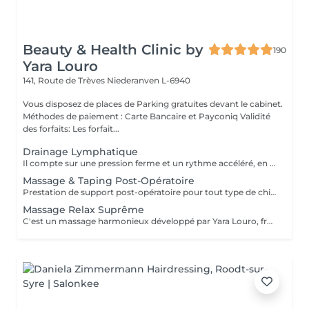
Beauty & Health Clinic by
190
Yara Louro
141, Route de Trèves
Niederanven L-6940
Vous disposez de places de Parking gratuites devant le cabinet.
Méthodes de paiement : Carte Bancaire et Payconiq Validité
des forfaits: Les forfait...
Drainage Lymphatique
Il compte sur une pression ferme et un rythme accéléré, en plus de pompages et des manuvres exclusives qui permettent des résultats immédiats. Cette technique réduit les oedèmes, active la circulation sanguine et potentialise un réseau complexe de vaisseaux où passent les fluides corporels, réduisant ainsi la tant redoutée cellulite. Le résultat est un corps moins gonflé et galbé avec un métabolisme plus accéléré et, donc, une sensation de bien-être.
Massage & Taping Post-Opératoire
Prestation de support post-opératoire pour tout type de chirurgie plastique. La prestation inclut le drainage lymphatique spécifique au post-opératoire immédiatement après la chirurgie, ainsi que l'application de bandes de taping si/quand nécessaire.
Massage Relax Suprême
C'est un massage harmonieux développé par Yara Louro, fruit de ses années d'expérience. Ce massage qui rassure le corps, l'esprit et l'âme, a été particulièrement développé pour fournir une relaxation totale des sens, vous transportant vers un état de bien-être parfait. Vous découvrirez tous ses secrets lors de votre séance.