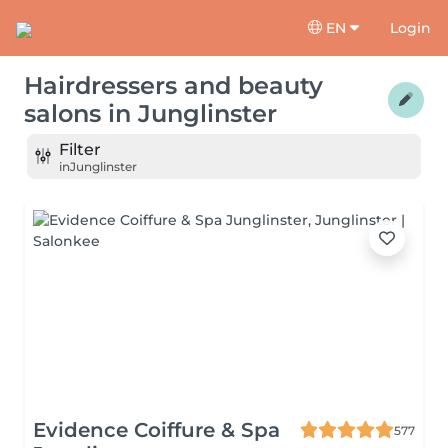
EN
Login
Hairdressers and beauty
salons
in
Junglinster
Filter
in
Junglinster
Evidence Coiffure & Spa
577