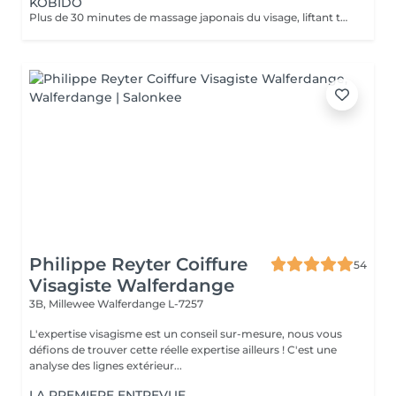
KOBIDO
Plus de 30 minutes de massage japonais du visage, liftant tonifiant et repulpant = une vraie gymnastique faciale pour une peau plus lumineuse et une diminution des rides. Les bienfaits du kobido sont appréciables dès la première séance. Les muscles faciaux pétris en profondeur, se tonifient, les cernes et les rides s'amenuisent, l'ovale du visage se raffermit, soulignant des angles plus harmonieux. La peau régénerée apparaît comme défroissée, retapissée. Un véritable effet tenseur! !!! Pour un résultat plus durable, ce soin est conseillé en cure !!! Demandez conseil à votre esthéticienne.
Philippe Reyter Coiffure
54
Visagiste Walferdange
3B, Millewee
Walferdange L-7257
L'expertise visagisme est un conseil sur-mesure, nous vous
défions de trouver cette réelle expertise ailleurs ! C'est une
analyse des lignes extérieur...
LA PREMIERE ENTREVUE