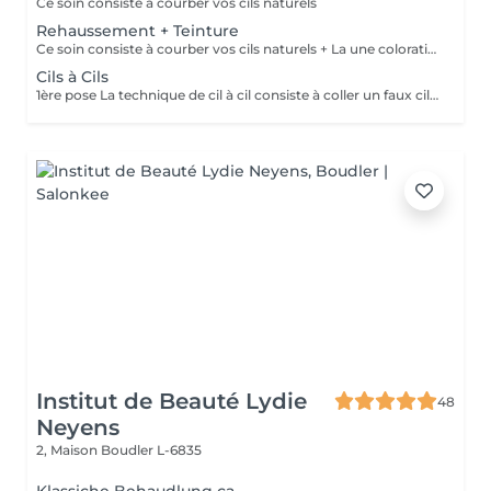
Ce soin consiste à courber vos cils naturels
Rehaussement + Teinture
Ce soin consiste à courber vos cils naturels + La une coloration des cils
Cils à Cils
1ère pose La technique de cil à cil consiste à coller un faux cil sur chacun de vos cils naturels. De cette façon, il est possible d'agir sur leur longueur, leur courbure, et de leur épaisseur.
Institut de Beauté Lydie
48
Neyens
2, Maison
Boudler L-6835