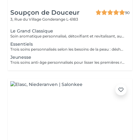
Soupçon de Douceur
90
3, Rue du Village
Gonderange L-6183
Le Grand Classique
Soin aromatique personnalisé, détoxifiant et revitalisant, autour d'un nettoyage profond en 5 phases exclusives
Essentiels
Trois soins personnalisés selon les besoins de la peau : déshydratée (HYDRALESSENCE), dénutrie, sèche à très sèche (NUTRILESSENCE) ou sensible, avec rougeurs (CALMESSENCE)
Jeunesse
Trois soins anti-âge personnalisés pour lisser les premières rides (ELASTINE), combler les rides profondes (TIME RESIST), ou raffermir l'ovale du visage (OPTIMIZER)