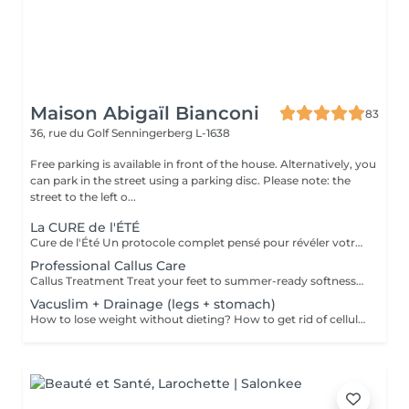
Maison Abigaïl Bianconi
83
36, rue du Golf
Senningerberg L-1638
Free parking is available in front of the house. Alternatively, you
can park in the street using a parking disc. Please note: the
street to the left o...
La CURE de l'ÉTÉ
Cure de l'Été Un protocole complet pensé pour révéler votre silhouette avant l'été : détoxifier, affiner, sculpter. Drainage lymphatique, Vacuslim et Maderothérapie réunis en une seule séance, adaptée à vos besoins. 10 séances d'1h30 résultats progressifs et visibles dès les premières séances. Pour des résultats optimum, nous vous conseillons 1 à 2 séances par semaine. Cure de l'Été+ Le même protocole complet, étendu aux bras pour une silhouette affinée de la tête aux pieds. Drainage, Vacuslim et Maderothérapie, adaptés à vos besoins. 10 séances d'1h45 résultats progressifs et visibles dès les premières séances. Pour des résultats optimum, nous vous conseillons 1 à 2 séances par semaine.
Professional Callus Care
Callus Treatment Treat your feet to summer-ready softness with our highly effective professional callus treatment. In just 30 minutes, we gently remove rough, hardened areas to leave your feet feeling smooth and silky. The result: soft, beautiful feet ready to slip into your favorite sandals just in time for sunny days! Please note: this is not a pedicure we do not treat the nails or apply polish.
Vacuslim + Drainage (legs + stomach)
How to lose weight without dieting? How to get rid of cellulite without working out? What if your skin could become softer, smoother, and firmernaturally? Discover Vacuslim 48 an innovative, non-invasive method that uses vacuum wrapping to stimulate the body's natural functions. Thanks to fast and deep penetration of powerful active ingredients, visible results appear from the very first session. Benefits of Vacuslim 48: Noticeable cellulite reduction Targeted body contouring Intense skin firming Soft, silky, more elastic skin Visibly reduced stretch marks Up to 8 to 19 cm lost in circumference (total average across multiple measured areas) after just one session Can be used as a standalone treatment or between two Maderotherapy sessions for enhanced and long-lasting results. Give your body a complete treatmentno pain, no workouts, no diets. Vacuslim 48 your new ritual for a slimmer silhouette and perfect skin.