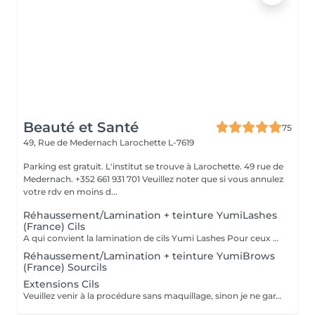
Beauté et Santé
75
49, Rue de Medernach
Larochette L-7619
Parking est gratuit. L'institut se trouve à Larochette. 49 rue de
Medernach. +352 661 931 701 Veuillez noter que si vous annulez
votre rdv en moins d...
Réhaussement/Lamination + teinture YumiLashes
(France) Cils
A qui convient la lamination de cils Yumi Lashes Pour ceux qui ont: - cils courts - cils poussant droits - cils poussant vers le bas - cils clairs - avec absence de paupière - avec paupière supérieure débordante - avec des paupières « affaissées » liées à l'âge - mener une vie active - gagner du temps - ceux qui partent en vacances, en voyage Vous obtenez des cils brillants avec une belle courbe. Un peu de magie et voila
Réhaussement/Lamination + teinture YumiBrows
(France) Sourcils
Extensions Cils
Veuillez venir à la procédure sans maquillage, sinon je ne garantis pas la qualité La correction chaque 2-3 semaines, avec 50-70% cils restant / De nouvelles extensions de cils en 4 à 7 semaines. Recommandations: 1. Durant les premières 24 h après la procédure éviter le contacte directe avec du l'eau. 2. Ne pas frotter ou toucher les cils avec les mains. Ne pas dormir le visage contre l'oreiller. Si l'il pique toucher juste la paupière mobile. 3. Durant 2 jours n'est pas recommandé a fréquenter le sauna, solarium, piscine. 4. Se laver uniquement avec des produits qui ne contient pas du huile. Autour des yeux est mieux de laver avec du l'eau au savon et bourgeon de cotton. 5. N'utiliser pas le mascara. 6. Enlever uniquement chez le Master. Ne pas tirer. 8. Brosser les cils avec une brosse dédier pour ça matin et soir.