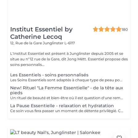
Institut Essentiel by
180
Catherine Lecoq
12, Rue de la Gare
Junglinster L-6117
L'Institut Essentiel est présent à Junglinster depuis 2005 et se
situe au n°12 rue de la Gare, dit Jong Mëtt. Essentiel propose des
soins personnalis...
Les Essentiels - soins personnalisés
Les Soins Essentiels sont adaptés à chaque type de peau pour répondre à vos attentes et besoins. Incluant un diagnostique, un nettoyage et gommage adapté, les soins spécifiques d'hydratation, le modelage et drainage manuel du visage et une pose masque. Suivant les besoins diagnostiqués je vous proposerai un protocole se soin le plus adapté pour que vous obteniez le meilleur résultat. Le soin Global inclut les épilations sourcils et contour bouche. Le but des soins essentiels étant d'apporter un soulagement, un effet et une expérience adaptée pour des résultats durables. Inclure un massage INDIBA® à votre soin essentiel augmente les effets des soins apportés et augmente le résultat (oxygénation, détente musculaire, hydratation, anti-âge, anti inflammatoire, équilibrant) Le point fort du soin: le massage évidemment et le résultat grâce aux soins ciblés. Pour plus de renseignements n'hésitez pas à prendre contact avec nous. Pensez à réserver vos teintures, épilations etc séparément dans "les plus essentiels à réserver", ces prestations ne sont pas incluses dans le prix ni la durée d'un soin essentiel. A bientôt. Catherine
New! Rituel "La Femme Essentielle" - de la tête aux
pieds
Un rituel de beauté et bien-être où il est question d'une remise en beauté de la tête aux pieds. Plus qu'un simple soin, le Rituel La Femme Essentielle est une parenthèse bien-être et beauté. Entre les mains expérimentées de Catherine Lecoq vous vous laisserez porter et surprendre. 2h30-3h lors desquelles vous n'avez rien à faire, ni à penser. Je m'en charge pour vous et je ne laisserai rien au hasard. Résultat: un émerveillement et un changement subtile pour vous embellir. Le rituel comprend un - soin du visage - remise en beauté des mains et pieds - remise en beauté des cils et sourcils - massages relaxants personnalisés -
La Pause Essentielle - relaxation et hydratation
Ce soin vous fera passer un moment de détente privilégié. Ce soin s'adresse à toutes et tous qui souhaite passer un moment agréable et oublier le quotidien. Hydratation, gommage, massage tout en douceur. Convient à tout type de peau (soins adaptés) Le point fort: Le massage sans aucun doute!