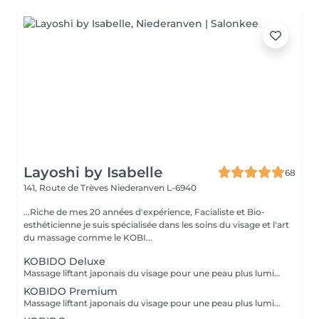
Layoshi by Isabelle
68
141, Route de Trèves
Niederanven L-6940
...Riche de mes 20 années d'expérience, Facialiste et Bio-
esthéticienne je suis spécialisée dans les soins du visage et l'art
du massage comme le KOBI...
KOBIDO Deluxe
Massage liftant japonais du visage pour une peau plus lumineuse et repulpée, sublimée par l'utilisation d'ustensiles comme le gua-sha, le ridoki, ou encore les ventouses etc...dans le seul but d'optimiser les résultats. Un gommage ou un masque sous LED (en fonction de vos besoins) boosteront les effets du soin pour un visage rayonnant! Les bienfaits du kobido sont appréciables dès la première séance. Les muscles faciaux pétris en profondeur, se tonifient, les cernes et les rides s'amenuisent, l'ovale du visage se raffermit, soulignant des angles plus harmonieux. La peau régénérée apparaît comme défroissée, retapissée. Un drainage en dernière phase contribue à éliminer les toxines et à assainir la peau. Un véritable effet tenseur est ressenti à l'issue du soin pour des traits rehaussés à souhait. L'éventuelle brume de fatigue s'évapore pour faire place à un joli grain de peau qui respire la santé. Le teint s'illumine, un coup de jeune bluffant s'affiche sur une mine radieuse. !!! Pour un résultat plus durable, ce soin est conseillé en cure !!! Demandez conseil à votre esthéticienne.
KOBIDO Premium
Massage liftant japonais du visage pour une peau plus lumineuse et repulpée, personnalisé en fonction de vos besoins grâce à l'utilisation d'ustensiles comme le gua-sha, le ridoki, ou encore les ventouses etc... Les bienfaits du kobido sont appréciables dès la première séance. Les muscles faciaux pétris en profondeur, se tonifient, les cernes et les rides s'amenuisent, l'ovale du visage se raffermit, soulignant des angles plus harmonieux. La peau regénérée apparaît comme défroissée, retapissée. Un drainage en dernière phase contribue à éliminer les toxines et à assainir la peau. Un véritable effet tenseur! !!! Pour un résultat plus durable, ce soin est conseillé en cure !!! Demandez conseil à votre esthéticienne.