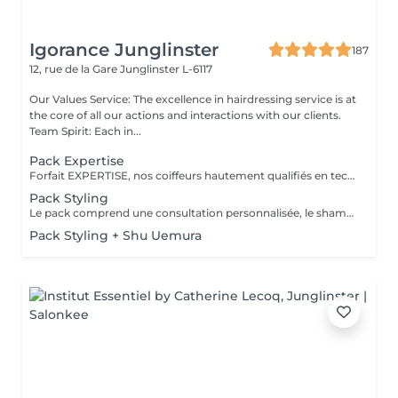
Igorance Junglinster
187
12, rue de la Gare
Junglinster L-6117
Our Values Service: The excellence in hairdressing service is at
the core of all our actions and interactions with our clients.
Team Spirit: Each in...
Pack Expertise
Forfait EXPERTISE, nos coiffeurs hautement qualifiés en technique anglo-saxonne, en formation continu et diplômés d’une académie anglaise à Paris. Vous offre une séance d’une heure avec votre coach en suivi beauté. Ce pack inclus : 1 h de prestation Un diagnostique personnalisé Shampoing spécifique Haircare Conditioner spécifique Produit de coiffage Coupe Styling Produit de finition
Pack Styling
Le pack comprend une consultation personnalisée, le shampooing et le conditionneur spécifiques REDKEN , le séchage et les produits de styling REDKEN * Tarifs à titre indicatifs à confirmer après la consultation personnalisée établit auprès de votre coiffeur/stylist/spécialiste * La direction se réserve le droit d’apporter des modifications pour le bon fonctionnement du salon
Pack Styling + Shu Uemura