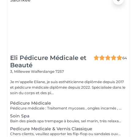
Eli Pédicure Médicale et
64
Beauté
3, Millewee
Walferdange 7257
Je m'appelle Eliane, je suis esthéticienne diplômée depuis 2017
et pédicure médicale diplômée depuis 2022. Spécialisée dans le
soin du corps et des pi...
Pédicure Médicale
Pédicure médicale : Traitement mycoses , ongles incarnés , corrections des ongles en plicature , ongles en tuile de provence , en volute, durillons, cors ,callosités, crevasses, pied d'athlète et tous les affections. Le prix varie en fonction du problème.
Soin Spa
Bain des pieds spa trempage à boules, sel marin, très relaxant. Gommage & massage inclus. Service non disponible pour ongles mycosiques , je propose l'autre solution de traitement.
Pedicure Medicale & Vernis Classique
Chers clients, veuillez apporter les flip-flop ou sandales ouvertes pour pose de verniz classique.