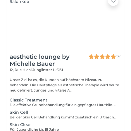
aesthetic lounge by
135
Michelle Bauer
12, Rue Hiehl
Junglinster L-6131
Unser Ziel ist es, die Kunden auf höchstem Niveau zu
behandeln! Die Hautpflege als ästhetische Therapie wird heute
neu definiert. Junges und vitales A...
Classic Treatment
Die effektive Grundbehandlung für ein gepflegtes Hautbild. Diese Behandlung wird hauptsächlich mit Produkten durchgeführt.Classic Treatment ist eine Behandlung die die Funktionen der Haut wieder aufbaut, die Haut stabilisiert und der trockenen Haut neue Geschmeidigkeit und Vitalität verleiht.
Skin Cell
Bei der Skin Cell Behandlung kommt zusätzlich ein Ultraschallgerät zum Einsatz. Das Ultraschallgerät dient als Wirkungsverstärker für eine Reihe von Produkten. Durch den Einsatz von Ultraschalltechnik werden die Wirkstoffe in ihrer molekularen Struktur verkleinert, wodurch sie tiefer in die Haut vordringen und dort ihre volle Wirkung entfalten können. Hierbei wird die Regeneration der Haut stimuliert. Für eine schöne, strahlende und straffe Haut.
Skin Clear
Für Jugendliche bis 18 Jahre