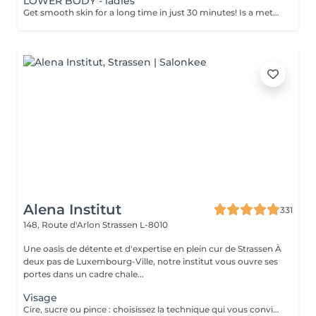
LOWER BODY - ladies
Get smooth skin for a long time in just 30 minutes! Is a method of hair removal when your hair is pulled out with warm wax with the hair follicle. How is wax epilation done? - preparation is performed - wax is applied - depilation is performed - wax residue is removed Age restrictions: recommended to do from 14 years. Post procedure recommendations: do not take hot bath, do not visit sauna, do not swim in the pool for 12 hours after the procedure - it can cause irritation. Frequency: once in 4 weeks.
Alena Institut
331
148, Route d'Arlon
Strassen L-8010
Une oasis de détente et d'expertise en plein cur de Strassen À
deux pas de Luxembourg-Ville, notre institut vous ouvre ses
portes dans un cadre chale...
Visage
Cire, sucre ou pince : choisissez la technique qui vous convient ! Pour un résultat impeccable, chaque séance se termine toujours par une finition minutieuse à la pince. Résultat net, peau douce et parfaite, à chaque fois.