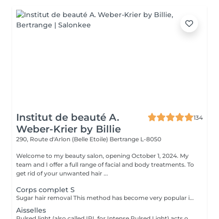
Institut de beauté A.
134
Weber-Krier by Billie
290, Route d'Arlon (Belle Etoile)
Bertrange L-8050
Welcome to my beauty salon, opening October 1, 2024. My
team and I offer a full range of facial and body treatments. To
get rid of your unwanted hair ...
Corps complet S
Sugar hair removal This method has become very popular in our institute. The sugar paste is 100% natural. It is based on millennial recipes from the Middle East and contains exclusively water and sugar, without any chemical, aromatic or coloring substance. The paste is hypoallergenic and does not cause skin irritation. It applies to all areas. The paste is massaged inside the follicle, it envelops the hairs, surrounds them and lubricates them. The extraction is done in the natural direction of hair growth. There is no broken hair left in the follicle. This technique does not cause redness or irritation of the skin. Non-negligible advantage is the fact that it is not necessary to have a certain length of hair as with wax, the sugar effectively removes very short hair. The sugar withdraws without tapes. We also recommend this method to teenagers for their first depilations and to people who want full hair removal, because it is much less painful than waxing.
Aisselles
Pulsed light (also called IPL for Intense Pulsed Light) acts on the hair by sending a light that will be absorbed by the black pigment of the hair. Locally pulsed light turns into heat. It is this thermal reaction at the root of the hair (the bulb) which alters and slows down regrowth. From the first sessions, the hairs fall out and grow back less and less.