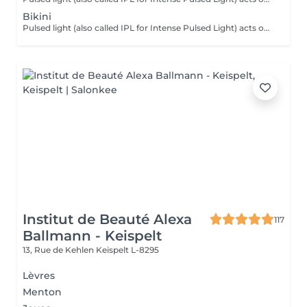
Bikini
Pulsed light (also called IPL for Intense Pulsed Light) acts on the hair by sending a light that will be absorbed by the black pigment of the hair. Locally pulsed light turns into heat. It is this thermal reaction at the root of the hair (the bulb) which alters and slows down regrowth. From the first sessions, the hairs fall out and grow back less and less.
Institut de Beauté Alexa
117
Ballmann - Keispelt
13, Rue de Kehlen
Keispelt L-8295
Lèvres
Menton