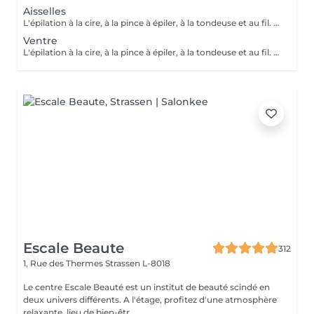
Aisselles
L'épilation à la cire, à la pince à épiler, à la tondeuse et au fil. Toutes nos techniques d'épilation vous garantissent un résultat net et durable. En fin de séance, quelque soit la technique d'épilation choisie, nous utilisons systématiquement une pince à épiler, pour un résultat parfait.
Ventre
L'épilation à la cire, à la pince à épiler, à la tondeuse et au fil. Toutes nos techniques d'épilation vous garantissent un résultat net et durable. En fin de séance, quelque soit la technique d'épilation choisie, nous utilisons systématiquement une pince à épiler, pour un résultat parfait.
Escale Beaute
312
1, Rue des Thermes
Strassen L-8018
Le centre Escale Beauté est un institut de beauté scindé en
deux univers différents. A l'étage, profitez d'une atmosphère
relaxante, lieu de bien-êtr...