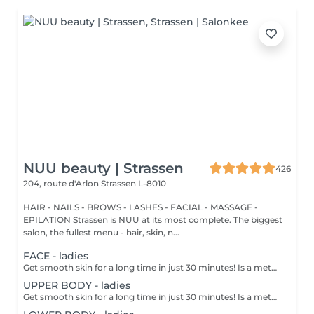
NUU beauty | Strassen
426
204, route d'Arlon
Strassen L-8010
HAIR - NAILS - BROWS - LASHES - FACIAL - MASSAGE -
EPILATION Strassen is NUU at its most complete. The biggest
salon, the fullest menu - hair, skin, n...
FACE - ladies
Get smooth skin for a long time in just 30 minutes! Is a method of hair removal when your hair is pulled out with warm wax with the hair follicle. How is wax epilation done? - preparation is performed - wax is applied - depilation is performed - wax residue is removed Age restrictions: recommended to do from 14 years. Post procedure recommendations: do not take hot bath, do not visit sauna, do not swim in the pool for 12 hours after the procedure - it can cause irritation. Frequency: once in 4 weeks.
UPPER BODY - ladies
Get smooth skin for a long time in just 30 minutes! Is a method of hair removal when your hair is pulled out with warm wax with the hair follicle. How is wax epilation done? - preparation is performed - wax is applied - depilation is performed - wax residue is removed Age restrictions: recommended to do from 14 years. Post procedure recommendations: do not take hot bath, do not visit sauna, do not swim in the pool for 12 hours after the procedure - it can cause irritation. Frequency: once in 4 weeks.