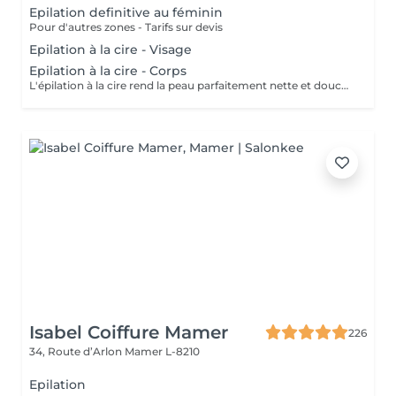
Epilation definitive au féminin
Pour d'autres zones - Tarifs sur devis
Epilation à la cire - Visage
Epilation à la cire - Corps
L'épilation à la cire rend la peau parfaitement nette et douce. Cest un art exigeant, qui nécessite des cires de qualité et un réel savoir-faire. Nous avons sélectionné des cires dexception Perron Rigaux, qui vous garantissent une épilation tout en douceur en respectant votre peau, et une repousse vraiment moins rapide.
Isabel Coiffure Mamer
226
34, Route d’Arlon
Mamer L-8210
Epilation