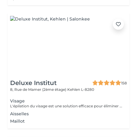
Deluxe Institut
158
8, Rue de Mamer (2ème étage)
Kehlen L-8280
Visage
L'épilation du visage est une solution efficace pour éliminer les poils indésirables et obtenir une peau nette et lisse. Les Avantages de l'Épilation du Visage Une peau plus douce et uniforme Élimine les poils fins et le duvet pour un teint plus lumineux. Améliore l'absorption des soins et la tenue du maquillage. Un effet longue durée Contrairement au rasage, l'épilation retire le poil à la racine, ralentissant ainsi la repousse. Les poils repoussent plus fins et moins visibles avec le temps. Un visage plus net et soigné Redessine les contours du visage pour une apparence plus harmonieuse. Idéal pour des zones précises comme la lèvre supérieure, le menton ou les joues. À la cire : Efficace pour une peau lisse jusqu'à 3 à 4 semaines.
Aisselles
Maillot