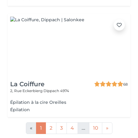
La Coiffure
68
2, Rue Eckerbierg
Dippach 4974
Épilation à la cire Oreilles
Épilation
«
1
2
3
4
...
10
»