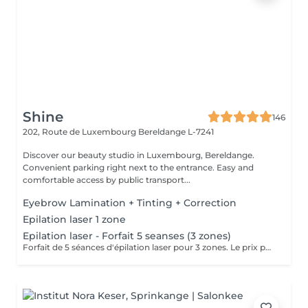
Shine
146
202, Route de Luxembourg
Bereldange L-7241
Discover our beauty studio in Luxembourg, Bereldange.
Convenient parking right next to the entrance. Easy and
comfortable access by public transport...
Eyebrow Lamination + Tinting + Correction
Epilation laser 1 zone
Epilation laser - Forfait 5 seanses (3 zones)
Forfait de 5 séances d'épilation laser pour 3 zones. Le prix par séance dans le forfait est de 75 € au lieu de 98 €. En achetant le forfait, vous économisez 23 € par séance, soit 115 € au total. Les séances sont à planifier selon les disponibilités.