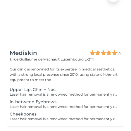
Mediskin
59
1, rue Guillaume de Machault
Luxembourg L-2111
Our clinic is renowned for its expertise in medical aesthetics,
with a strong local presence since 2010, using state-of-the-art
equipment to meet the ...
Upper Lip, Chin + Nec
Laser hair removal is a renowned method for permanently removing unwanted hair. At Mediskin, three types of machines are available depending on your phototype: Alexandrite, Nd-Yag, and Diode. During your first session, we will conduct an assessment to establish your goals based on your skin and hair type.
In-between Eyebrows
Laser hair removal is a renowned method for permanently removing unwanted hair. At Mediskin, three types of machines are available depending on your phototype: Alexandrite, Nd-Yag, and Diode. During your first session, we will conduct an assessment to establish your goals based on your skin and hair type.
Cheekbones
Laser hair removal is a renowned method for permanently removing unwanted hair. At Mediskin, three types of machines are available depending on your phototype: Alexandrite, Nd-Yag, and Diode. During your first session, we will conduct an assessment to establish your goals based on your skin and hair type.