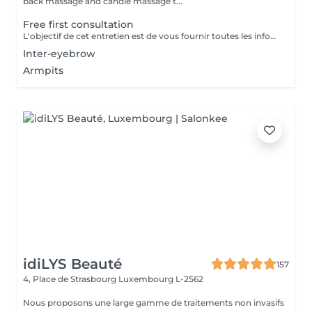
back massage and candle massage t...
Free first consultation
L'objectif de cet entretien est de vous fournir toutes les informations concernant votre protocole d'épilation laser mais également d'avoir les renseignements médicaux nécessaire pour pratiquer le laser. Si vous disposez d'un ordonnance médicale et/ou d'un traitement médicamenteux nous vous demandons de les apporter lors de votre 1er RDV.
Inter-eyebrow
Armpits
idiLYS Beauté
157
4, Place de Strasbourg
Luxembourg L-2562
Nous proposons une large gamme de traitements non invasifs