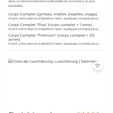
dans un environnement confortable et convivial à un prix
équitable.
Corps Complet (jambes, maillot, aisselles, visage)
Avant votre séance d'épilation laser, quelques conseils pour un meilleur confort et un résultat optimal : 1. Rasez la zone à traiter : de préférence la veille avec un rasoir. 2. Venez avec une peau propre et sèche : sans maquillage, crème, parfum, huile ou déodorant. 3. Protégez votre peau : évitez le soleil, l'autobronzant ainsi que les gommages durant les 3 jours précédant la séance.
Corps Complet "Plus" (corps complet + 1 zone)
Avant votre séance d'épilation laser, quelques conseils pour un meilleur confort et un résultat optimal : 1. Rasez la zone à traiter : de préférence la veille avec un rasoir. 2. Venez avec une peau propre et sèche : sans maquillage, crème, parfum, huile ou déodorant. 3. Protégez votre peau : évitez le soleil, l'autobronzant ainsi que les gommages durant les 3 jours précédant la séance.
Corps Complet "Premium" (corps complet + 2/3
zones)
Avant votre séance d'épilation laser, quelques conseils pour un meilleur confort et un résultat optimal : 1. Rasez la zone à traiter : de préférence la veille avec un rasoir. 2. Venez avec une peau propre et sèche : sans maquillage, crème, parfum, huile ou déodorant. 3. Protégez votre peau : évitez le soleil, l'autobronzant ainsi que les gommages durant les 3 jours précédant la séance.