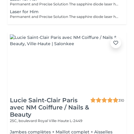
Permanent and Precise Solution The sapphire diode laser hair removal is an effective and long-lasting method for permanently removing hair. This treatment uses a light beam that targets the melanin in hair follicles, offering lasting results and a significant reduction in regrowth. The sapphire diode laser is known for its precision, speed, and comfort, thanks to a skin cooling system. It is ideal for areas such as the face, legs, underarms, or bikini line, leaving your skin smooth, silky, and hair-free. Before booking your appointment, please review our appointment policy on the homepage.
Laser for Him
Permanent and Precise Solution The sapphire diode laser hair removal is an effective and long-lasting method for permanently removing hair. This treatment uses a light beam that targets the melanin in hair follicles, offering lasting results and a significant reduction in regrowth. The sapphire diode laser is known for its precision, speed, and comfort, thanks to a skin cooling system. It is ideal for areas such as the face, legs, underarms, or bikini line, leaving your skin smooth, silky, and hair-free. Before booking your appointment, please review our appointment policy on the homepage.
Lucie Saint-Clair Paris
310
avec NM Coiffure / Nails &
Beauty
25C, boulevard Royal
Ville-Haute L-2449
Jambes complètes + Maillot complet + Aisselles