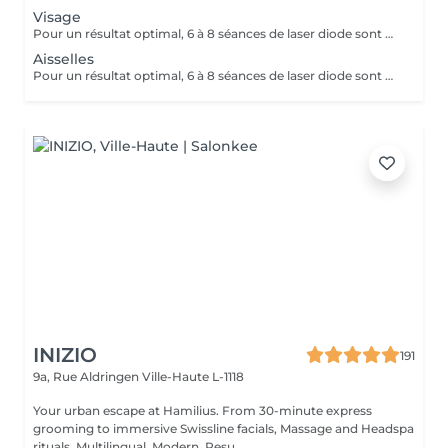
Visage
Pour un résultat optimal, 6 à 8 séances de laser diode sont généralement recommandées. En cas de pilosité plus dense, quelques séances supplémentaires peuvent être nécessaires. Recommandations avant chaque séance : - Raser la zone concernée 24h à 48h avant le rendez-vous - Ne pas utiliser de cire, d'épilateur électrique ou de pince à épiler durant les 6 semaines précédant le début du traitement (le rasoir ou les ciseaux restent autorisés) En fin de traitement, 5 à 10 % des poils peuvent subsister. Ceux-ci seront éliminés lors des séances d'entretien, à raison de 1 à 2 fois par an. Le laser traite tous les types de peau, de la plus claire à la plus foncée, ainsi que la majorité des types de poils, à l'exception des poils blancs, qui ne contiennent pas de mélanine.
Aisselles
Pour un résultat optimal, 6 à 8 séances de laser diode sont généralement recommandées. En cas de pilosité plus dense, quelques séances supplémentaires peuvent être nécessaires. Recommandations avant chaque séance : Pas de cosmétiques ni de déodorant le jour même de la séance ! - Raser la zone concernée 24h à 48h avant le rendez-vous - Ne pas utiliser de cire, d'épilateur électrique ou de pince à épiler durant les 6 semaines précédant le début du traitement (le rasoir ou les ciseaux restent autorisés) En fin de traitement, 5 à 10 % des poils peuvent subsister. Ceux-ci seront éliminés lors des séances d'entretien, à raison de 1 à 2 fois par an. Le laser traite tous les types de peau, de la plus claire à la plus foncée, ainsi que la majorité des types de poils, à l'exception des poils blancs, qui ne contiennent pas de mélanine.
INIZIO
191
9a, Rue Aldringen
Ville-Haute L-1118
Your urban escape at Hamilius. From 30-minute express
grooming to immersive Swissline facials, Massage and Headspa
rituals. Multilingual. Modern. Resu...