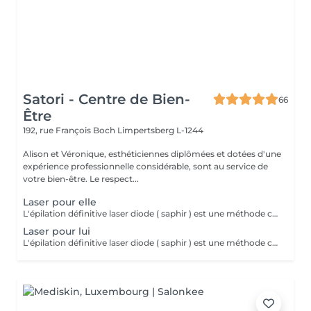
Satori - Centre de Bien-
66
Être
192, rue François Boch
Limpertsberg L-1244
Alison et Véronique, esthéticiennes diplômées et dotées d'une
expérience professionnelle considérable, sont au service de
votre bien-être. Le respect...
Laser pour elle
L'épilation définitive laser diode ( saphir ) est une méthode couramment utilisée pour éliminer le poil de façon durable et permanente. Ce traitement utilise 2 faisceaux de lumière permettant de cibler la mélanine présente dans le poil et de détruire le follicule pileux. Le laser diode est connu pour sa précision, sa rapidité et son confort , grâce au système de refroidissement de la peau. Nous pouvons traiter des zones du visage et du corps. Pour toute prise de rendez-vous , merci de nous contacter préalablement par téléphone. 10% de remise sur forfait de 5 séances.
Laser pour lui
L'épilation définitive laser diode ( saphir ) est une méthode couramment utilisée pour éliminer le poil de façon durable et permanente. Ce traitement utilise 2 faisceaux de lumière permettant de cibler la mélanine présente dans le poil et de détruire le follicule pileux. Le laser diode est connu pour sa précision, sa rapidité et son confort , grâce au système de refroidissement de la peau. Nous pouvons traiter des zones du visage et du corps. Pour toute prise de rendez-vous , merci de nous contacter préalablement par téléphone. 10% de remise sur forfait de 5 séances.