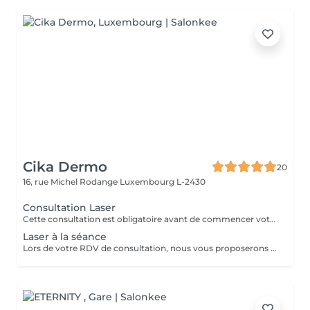
Cika Dermo
20
16, rue Michel Rodange
Luxembourg L-2430
Consultation Laser
Cette consultation est obligatoire avant de commencer votre traitement d'épilation définitive au Laser. Nous proposons également des tarifs en forfait de 6 séances et 2 séances offertes. Notre centre est équipé de la technologie Laser Asclepion fabriqué en Allemagne aux normes CE Medical.
Laser à la séance
Lors de votre RDV de consultation, nous vous proposerons également des tarifs en forfait de 6 séances et 2 séances offertes. Notre centre est équipé de la technologie Laser Asclepion fabriqué en Allemagne aux normes CE Medical.