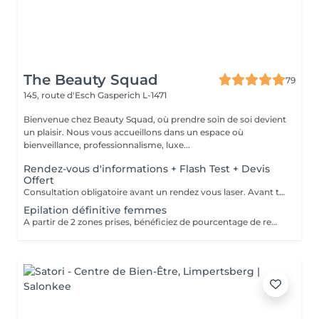
The Beauty Squad
79
145, route d'Esch
Gasperich L-1471
Bienvenue chez Beauty Squad, où prendre soin de soi devient
un plaisir. Nous vous accueillons dans un espace où
bienveillance, professionnalisme, luxe...
Rendez-vous d'informations + Flash Test + Devis
Offert
Consultation obligatoire avant un rendez vous laser. Avant tout traitement, nous vous proposons gratuitement un rendez-vous d'information afin de vous apporter toutes les explications utiles et évaluer vos besoins spécifiques. Un flash test est effectué et un devis personnalisé vous est proposé.
Epilation définitive femmes
A partir de 2 zones prises, bénéficiez de pourcentage de remises. Plus d'informations durant votre rendez-vous d'information