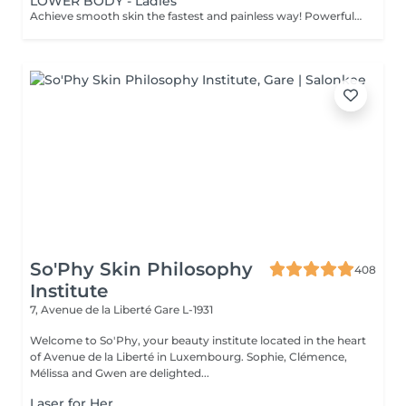
LOWER BODY - Ladies
Achieve smooth skin the fastest and painless way! Powerful results with our advanced Soprano ICE Platinum laser machine. The Soprano ICE Platinum is an advanced laser hair removal system by Alma that combines three powerful wavelengths in one handpiece. This unique technology allows it to target different layers of the hair follicle at the same time, giving more effective and lasting results. It offers: 3 combined wavelengths(Alexandrite, Diode "Speed" and Yag) that cover the full range of hair types and skin tones, apart from grey hair. Virtually painless treatments, thanks to the gentle heating method and advanced ICE cooling system. A proven safety record, trusted by clinics worldwide. Safe for all skin types, including tanned skin. What to expect: on average noticeable effects happen after your first session and final results achieved after 6-8 treatments. Age recommendations: best suited for individuals aged 16-18 and above. Before treatment care: - Avoid sun/tanning 2 weeks prior on the area of treatment. - Avoid waxing, plucking, threading, or using depilatory creams for 4 weeks prior to treatment. The laser targets the hair root, which must be present for the treatment to be effective. - Shave the treatment area 24 hours before your appointment. Do not shave immediately before the treatment to avoid skin irritation. - Avoid chemical peels, retinoids, glycolic acid, or exfoliating treatments in the treatment area for at least 1 week prior. - Avoid excessive alcohol(24h) or caffeine on the day of your session. After treatment care: Following your Soprano ICE Platinum laser hair removal session, it's important to care for your skin properly to keep it calm, smooth, and protected. - First 48 hours avoid hot showers, saunas, steam rooms, or heavy workouts. Apply aloe vera gel or a cool compress if the skin feels warm or slightly red. - Slight redness or mild sensitivity is normallet it heal naturally. - Avoid direct sun exposure for at least 1-2 weeks after treatment. - Always use a broad-spectrum SPF 30+ sunscreen on treated areas if exposed to sunlight. - No tanning beds or self-tanners until the skin fully recovers. - Do not wax, pluck, or thread between sessionsonly shave if needed. - Expect some hairs to shed naturally over the next 1-3 weeks. - You may gently exfoliate after 5-7 days to help loosen shedding hairs. Treatment frequency: sessions are recommended every 6-12 weeks, with a total of 6-8 treatments depending on the area.
So'Phy Skin Philosophy
408
Institute
7, Avenue de la Liberté
Gare L-1931
Welcome to So'Phy, your beauty institute located in the heart
of Avenue de la Liberté in Luxembourg. Sophie, Clémence,
Mélissa and Gwen are delighted...
Laser for Her