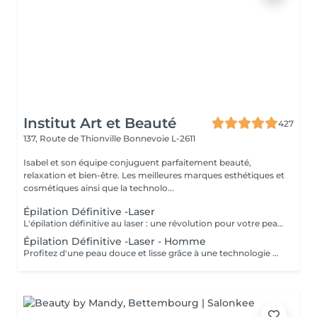
Institut Art et Beauté
427
137, Route de Thionville
Bonnevoie L-2611
Isabel et son équipe conjuguent parfaitement beauté,
relaxation et bien-être. Les meilleures marques esthétiques et
cosmétiques ainsi que la technolo...
Épilation Définitive -Laser
L'épilation définitive au laser : une révolution pour votre peau ! Avec notre technologie avancée Pulse Laser , offrez-vous investissement dans votre confort et votre beauté . Les avantages de l'épilation définitive : -Une méthode douce et indolore. -Résultats durables. -Adaptée à tous les types de peau. -Gain de temps et praticité. -Rapidité et efficacité. -Calculer 6 séance es par zone. Révéler votre beauté naturelle ! Votre bien-être est notre priorité.
Épilation Définitive -Laser - Homme
Profitez d'une peau douce et lisse grâce à une technologie de pointe qui allie efficacité, rapidité et confort tous les types de peau . Des résultats visibles et durables Un soin en toute sécurité et sans douleur Une méthode rapide pour être prête avant les fêtes ! Sublimez votre peau Prenez soin de vous vous le méritez !