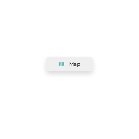
Map
Company
Support
Team
&
Careers
Information for salons