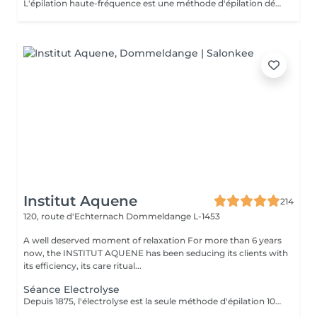
L'épilation haute-fréquence est une méthode d'épilation définitive au poil par poil. Plus clairement, l'épilation haute fréquence est une évolution de l'épilation électrique aussi appelée électrolyse. Vous l'aurez compris, il s'agit d'une alternative efficace pour tous les types de poils. Notamment les poils blonds, blancs et roux qui ne sont donc pas éligibles à l'épilation laser. Les zones les plus traitées sont les zones du visage. 3€ la minute
Institut Aquene
214
120, route d'Echternach
Dommeldange L-1453
A well deserved moment of relaxation For more than 6 years
now, the INSTITUT AQUENE has been seducing its clients with
its efficiency, its care ritual...
Séance Electrolyse
Depuis 1875, l'électrolyse est la seule méthode d'épilation 100% définitive reconnue par les agences de réglementation gouvernementales. Toutes les couleurs de peau et de poil ainsi que toutes les régions peuvent être traitées efficacement et sans aucun compromis. Apilus offre une technologie avancée qui a fait ses preuves en épilation. Déjà utilisés par des milliers de centres à travers le monde entier, les appareils d'électrolyse Apilus offrent des traitements plus efficaces, plus confortables, et des résultats complètement définitifs beaucoup plus rapidement que tout autre système d'épilation. N'hésitez pas à nous contacter pour de plus amples informations.