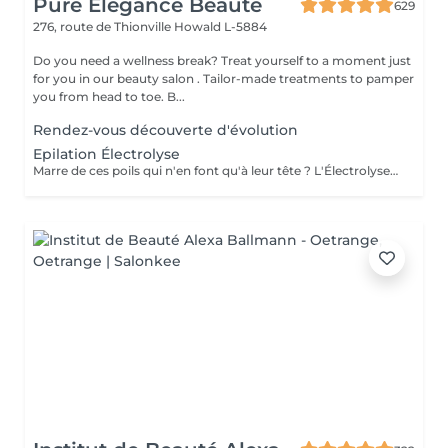
Pure Elégance Beauté
629
276, route de Thionville
Howald L-5884
Do you need a wellness break? Treat yourself to a moment just
for you in our beauty salon . Tailor-made treatments to pamper
you from head to toe. B...
Rendez-vous découverte d'évolution
Epilation Électrolyse
Marre de ces poils qui n'en font qu'à leur tête ? L'Électrolyse est l'unique méthode reconnue comme 100% définitive, poil par poil. Elle neutralise tout, même les poils blonds, blancs ou ceux que le laser a ratés. C'est précis, c'est permanent. Le prix s'ajuste à la minute : vous ne payez que le temps vraiment nécessaire.