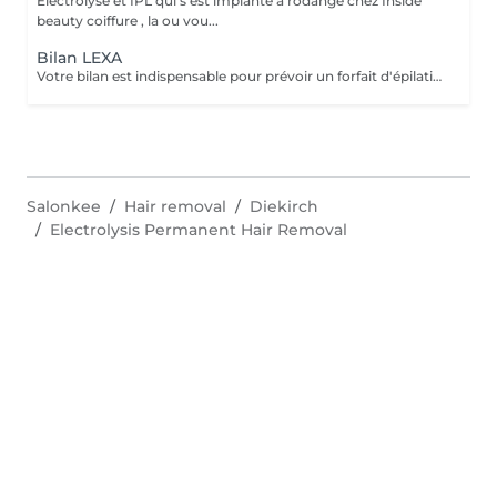
Électrolyse et IPL qui s'est implanté à rodange chez Inside
beauty coiffure , la ou vou...
Bilan LEXA
Votre bilan est indispensable pour prévoir un forfait d'épilation par Électrolyse. Il permettra de vous expliquer comment cela fonctionne ainsi de personnaliser votre forfait en fonction de vos besoins et de votre budget. L'électrolyse est une technique d'épilation définitive sur : Poils blancs,roux,noirs Peaux blanches,noires,métissées Zones tatouées Fin de protocoles IPL Duvets fins Zones hormonales femmes Votre bilan vous sera offert lors de la souscription d'un abonnement.
Salonkee
Hair removal
Diekirch
Electrolysis Permanent Hair Removal