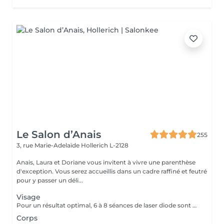
Le Salon d’Anais
255
3, rue Marie-Adelaïde
Hollerich L-2128
Anais, Laura et Doriane vous invitent à vivre une parenthèse
d'exception. Vous serez accueillis dans un cadre raffiné et feutré
pour y passer un déli...
Visage
Pour un résultat optimal, 6 à 8 séances de laser diode sont généralement recommandées. En cas de pilosité plus dense, quelques séances supplémentaires peuvent être nécessaires. Recommandations avant chaque séance : - Raser la zone concernée 24h à 48h avant le rendez-vous - Ne pas utiliser de cire, d'épilateur électrique ou de pince à épiler durant les 6 semaines précédant le début du traitement (le rasoir ou les ciseaux restent autorisés) En fin de traitement, 5 à 10 % des poils peuvent subsister. Ceux-ci seront éliminés lors des séances d'entretien, à raison de 1 à 2 fois par an. Le laser traite tous les types de peau, de la plus claire à la plus foncée, ainsi que la majorité des types de poils, à l'exception des poils blancs, qui ne contiennent pas de mélanine.
Corps