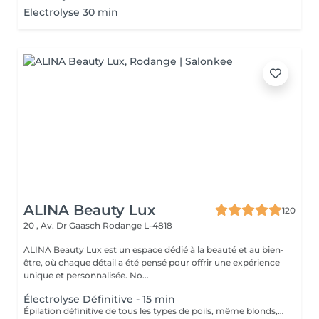
Electrolyse 30 min
ALINA Beauty Lux
120
20 , Av. Dr Gaasch
Rodange L-4818
ALINA Beauty Lux est un espace dédié à la beauté et au bien-
être, où chaque détail a été pensé pour offrir une expérience
unique et personnalisée. No...
Électrolyse Définitive - 15 min
Épilation définitive de tous les types de poils, même blonds, blancs et très fins. Vous payez uniquement le temps réel de traitement. Consultation, préparation de la peau et soins post-traitement inclus. Méthode d'épilation définitive qui détruit le bulbe du poil via un courant appliqué par une micro-aiguille stérile. Chaque poil est traité individuellement. Le nombre de séances dépend uniquement de la densité: sur zones très fournies on fractionne le travail en plusieurs rendez-vous pour terminer la zone commencée le même jour. Tarification: calculée au temps effectif et selon la zone après diagnostic. Indications: poils sombres, clairs, blancs ou très fins, visage et corps, y compris là où le laser est inefficace. Préparation (24-48 h avant) Pas de caféine 24 h (café, thé, energy drinks, cola). Pas d'alcool. Peau propre, sèche, sans crème, huile, déodorant sur la zone le jour J. Ne pas épiler à la cire/pince/fil 3-4 semaines avant. Couper/tailler à 1-2 mm si nécessaire. Éviter soleil/UV 48 h avant. Informer de médicaments en cours (anticoagulants, rétinoïdes, corticoïdes, immunosuppresseurs). Pour les aisselles: pas de déodorant le jour J. Pour le visage: venir sans maquillage. Contre-indications Grossesse ou allaitement. Pacemaker, troubles cardiaques non stabilisés, épilepsie non contrôlée. Troubles de coagulation, prise d'anticoagulants ou anti-inflammatoires non encadrés. Diabète non contrôlé. Infections cutanées actives, lésions, dermatites, herpès sur la zone. Isotrétinoïne (Roaccutane) dans les 6-12 derniers mois; rétinoïdes topiques récents sur la zone. Tendance chéloïde importante, maladies auto-immunes non stabilisées, immunodépression. Allergie connue à l'inox, aux antiseptiques ou aux consommables utilisés.