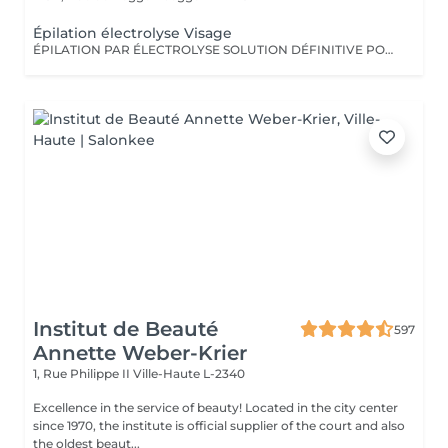
Épilation électrolyse Visage
ÉPILATION PAR ÉLECTROLYSE SOLUTION DÉFINITIVE POUR LE VISAGE L'épilation par électrolyse est une technique avancée qui permet d'éliminer définitivement les poils du visage, quelle que soit leur couleur ou type de peau. Contrairement aux autres méthodes d'épilation, elle cible directement la racine du poil par un courant électrique appliqué via une aiguille très fine, détruisant ainsi le follicule pileux de manière permanente. COMMENT FONCTIONNE L'ÉPILATION PAR ÉLECTROLYSE ? Chaque poil est traité individuellement en insérant une micro-aiguille dans le follicule pileux. Une impulsion électrique est alors envoyée pour détruire la racine et empêcher la repousse. Le processus est précis et efficace, garantissant des résultats permanents après plusieurs séances. QUAND APPARAISSENT LES RÉSULTATS ? Les résultats sont progressifs car chaque poil pousse selon son propre cycle. Plusieurs séances sont nécessaires pour traiter tous les poils d'une zone de manière définitive. Dès les premières séances, une réduction visible de la densité des poils est observée, jusqu'à leur élimination complète. QUI PEUT FAIRE L'ÉPILATION PAR ÉLECTROLYSE ? Adaptée à tous les types de peau (claires, mates et foncées) Convient aux poils blonds, roux, gris et foncés, contrairement au laser Idéale pour les zones sensibles du visage, comme la lèvre supérieure, le menton et les joues Parfaite pour ceux qui veulent une solution définitive après d'autres méthodes Contre-indications : Peaux présentant des lésions, infections, acné sévère ou hypersensibilité cutanée Personnes portant un pacemaker ou atteintes de certaines maladies dermatologiques INTERVALLE ENTRE LES SÉANCES La fréquence des séances dépend de la zone traitée et de la densité des poils. Généralement, elles sont espacées de 2 à 4 semaines au début, puis plus éloignées au fur et à mesure que les poils deviennent plus fins et moins nombreux. SOINS AVANT & APRÈS LE TRAITEMENT Avant la séance : Évitez l'exposition au soleil 48 heures avant Ne pas arracher les poils (cire ou pince), uniquement les raser si nécessaire Hydratez bien la peau pour éviter toute irritation Après la séance : Appliquer une crème apaisante pour calmer la peau Éviter le soleil et les UV pendant 48 heures Ne pas toucher ni gratter la zone traitée Éviter le maquillage sur la zone traitée pendant 24 heures Ne pas utiliser de produits irritants comme les acides ou gommages pendant quelques jours L'épilation par électrolyse est la seule méthode 100% définitive, efficace sur tous les types de poils et de peaux. Elle est idéale pour celles et ceux qui souhaitent un résultat durable et précis, en particulier sur le visage. Lux Studio Esthétique Avancée
Institut de Beauté
597
Annette Weber-Krier
1, Rue Philippe II
Ville-Haute L-2340
Excellence in the service of beauty! Located in the city center
since 1970, the institute is official supplier of the court and also
the oldest beaut...