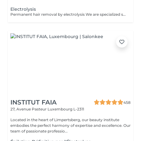
Electrolysis
Permanent hair removal by electrolysis We are specialized since 1970 in permanent hair removal by electrolysis, the effectiveness of this method of permanent hair removal is indisputable. Electrolysis allows permanent removal of the cells responsible for hair growth by inserting a filament into the hair follicle and applying a high-speed current adjusted according to the hair and the targeted region. All skin and hair colors as well as all regions can be treated efficiently and without any compromise.
INSTITUT FAIA
458
27, Avenue Pasteur
Luxembourg L-2311
Located in the heart of Limpertsberg, our beauty institute
embodies the perfect harmony of expertise and excellence. Our
team of passionate professio...