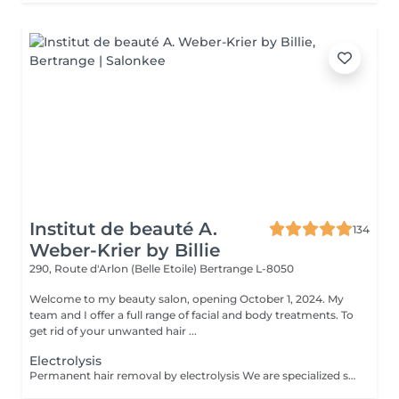
Institut de beauté A.
134
Weber-Krier by Billie
290, Route d'Arlon (Belle Etoile)
Bertrange L-8050
Welcome to my beauty salon, opening October 1, 2024. My
team and I offer a full range of facial and body treatments. To
get rid of your unwanted hair ...
Electrolysis
Permanent hair removal by electrolysis We are specialized since 1970 in permanent hair removal by electrolysis, the effectiveness of this method of permanent hair removal is indisputable. Electrolysis allows permanent removal of the cells responsible for hair growth by inserting a filament into the hair follicle and applying a high-speed current adjusted according to the hair and the targeted region. All skin and hair colors as well as all regions can be treated efficiently and without any compromise.