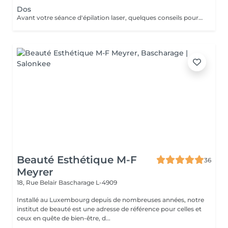
Dos
Avant votre séance d'épilation laser, quelques conseils pour un meilleur confort et un résultat optimal : 1. Rasez la zone à traiter : de préférence la veille avec un rasoir. 2. Venez avec une peau propre et sèche : sans maquillage, crème, parfum, huile ou déodorant. 3. Protégez votre peau : évitez le soleil, l'autobronzant ainsi que les gommages durant les 3 jours précédant la séance.
Beauté Esthétique M-F
36
Meyrer
18, Rue Belair
Bascharage L-4909
Installé au Luxembourg depuis de nombreuses années, notre
institut de beauté est une adresse de référence pour celles et
ceux en quête de bien-être, d...