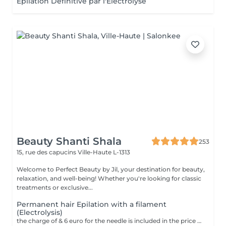
Épilation Définitive par l'Électrolyse
Beauty Shanti Shala
253
15, rue des capucins
Ville-Haute L-1313
Welcome to Perfect Beauty by Jil, your destination for beauty,
relaxation, and well-being! Whether you're looking for classic
treatments or exclusive...
Permanent hair Epilation with a filament
(Electrolysis)
the charge of & 6 euro for the needle is included in the price We only use this technique on the face. The aim of electroepilation is to destroy the cells responsible for hair regrowth. In this technique, a thin filament, which transmits the destructive electric current, is pushed through the hair follicle to the hair bulb. A tiny electrical impulse is delivered to the hair bulb: The client feels a strong, brief, localized heat. The hair is then removed with tweezers without resistance. These steps are repeated hair by hair until the session is complete. Unlike other temporary methods such as waxing or shaving, electrolysis offers permanent results. This method is permanent. It treats all types of hair and skin. Contraindication = Peacemaker