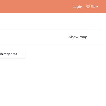
Login
EN
Show map
 in map area