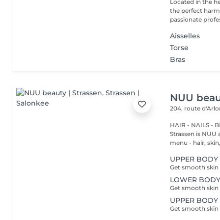
Located in the h
the perfect harmony 
passionate profes
Aisselles
Torse
Bras
NUU beaut
204, route d'Arl
HAIR - NAILS - 
Strassen is NUU a
menu - hair, skin, 
UPPER BODY -
LOWER BODY -
UPPER BODY 