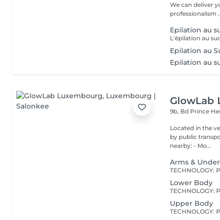
We can deliver 
professionalism ..
Epilation au s
Epilation au S
Epilation au su
GlowLab
9b, Bd Prince He
Located in the very heart o
by public transport: Bu
nearby: - Mo...
Arms & Unde
Lower Body
Upper Body