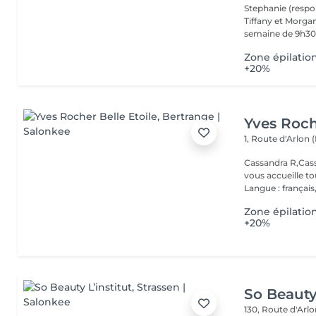
Stephanie (respo
Tiffany et Morgan
semaine de 9h30 
Zone épilatio
+20%
Yves Roch
1, Route d'Arlon (
Cassandra R,Cass
vous accueille t
Langue : français,.
Zone épilatio
+20%
So Beauty 
130, Route d'Arl