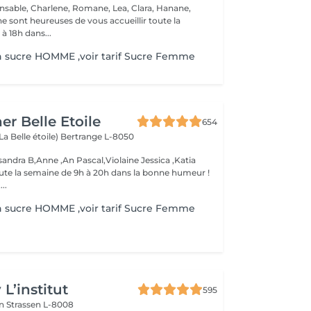
nsable, Charlene, Romane, Lea, Clara, Hanane,
e sont heureuses de vous accueillir toute la
à 18h dans...
n sucre HOMME ,voir tarif Sucre Femme
er Belle Etoile
654
La Belle étoile)
Bertrange L-8050
andra B,Anne ,An Pascal,Violaine Jessica ,Katia
oute la semaine de 9h à 20h dans la bonne humeur !
..
n sucre HOMME ,voir tarif Sucre Femme
L’institut
595
on
Strassen L-8008