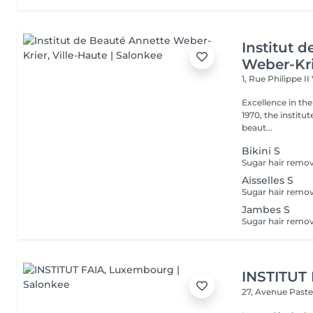
Institut 
Weber-Kr
1, Rue Philippe II
Excellence in the service of beau
1970, the institut
beaut...
Bikini S
Aisselles S
Jambes S
INSTITUT
27, Avenue Past