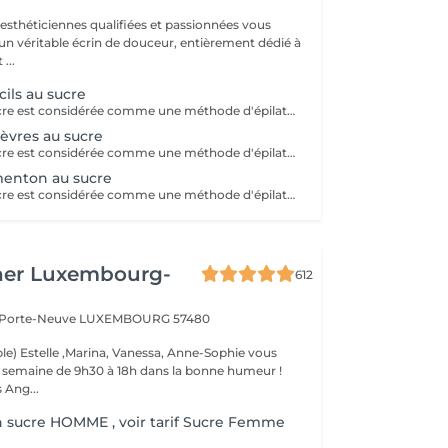
 esthéticiennes qualifiées et passionnées vous
 un véritable écrin de douceur, entièrement dédié à
...
cils au sucre
L'épilation au sucre est considérée comme une méthode d'épilation supérieure! C'est une méthode 100% naturelle, sans aucunes substances chimiques qui se travaille uniquement à la main. Elle permet de retirer le bulbe du poil même si celui n'est pas encore sorti de la peau.Ce qui lui donne la réputation d'épilation semi-définitive! Cette technique va aller chercher le poil en profondeur! Après 3 sessions, il est recommandé de venir toutes les 7 semaines entre chaque épilation. Economique, efficace et précise, cette technique ancestrale permet d'avoir une nouvelle vision de l'épilation. Nombreux sont ses avantages: - Moins douloureux qu'une épilation classique - Ne casse pas le poil - Réduit la croissance du poil - Soin pour la peau (doux exfoliant, soin anti-cellulite dû à la technique) - Peau douce assurée -Idéal pour les adolescents afin que le duvet ne se transforme pas en poil C'est un véritable soin pour la peau à tester !
lèvres au sucre
L'épilation au sucre est considérée comme une méthode d'épilation supérieure! C'est une méthode 100% naturelle, sans aucunes substances chimiques qui se travaille uniquement à la main. Elle permet de retirer le bulbe du poil même si celui n'est pas encore sorti de la peau.Ce qui lui donne la réputation d'épilation semi-définitive! Cette technique va aller chercher le poil en profondeur! Après 3 sessions, il est recommandé de venir toutes les 7 semaines entre chaque épilation. Economique, efficace et précise, cette technique ancestrale permet d'avoir une nouvelle vision de l'épilation. Nombreux sont ses avantages: - Moins douloureux qu'une épilation classique - Ne casse pas le poil - Réduit la croissance du poil - Soin pour la peau (doux exfoliant, soin anti-cellulite dû à la technique) - Peau douce assurée -Idéal pour les adolescents afin que le duvet ne se transforme pas en poil C'est un véritable soin pour la peau à tester !
menton au sucre
L'épilation au sucre est considérée comme une méthode d'épilation supérieure! C'est une méthode 100% naturelle, sans aucunes substances chimiques qui se travaille uniquement à la main. Elle permet de retirer le bulbe du poil même si celui n'est pas encore sorti de la peau.Ce qui lui donne la réputation d'épilation semi-définitive! Cette technique va aller chercher le poil en profondeur! Après 3 sessions, il est recommandé de venir toutes les 7 semaines entre chaque épilation. Economique, efficace et précise, cette technique ancestrale permet d'avoir une nouvelle vision de l'épilation. Nombreux sont ses avantages: - Moins douloureux qu'une épilation classique - Ne casse pas le poil - Réduit la croissance du poil - Soin pour la peau (doux exfoliant, soin anti-cellulite dû à la technique) - Peau douce assurée -Idéal pour les adolescents afin que le duvet ne se transforme pas en poil C'est un véritable soin pour la peau à tester !
her Luxembourg-
612
a Porte-Neuve
LUXEMBOURG 57480
le) Estelle ,Marina, Vanessa, Anne-Sophie vous
la semaine de 9h30 à 18h dans la bonne humeur !
 Ang...
n sucre HOMME , voir tarif Sucre Femme