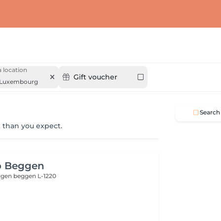
 location
Gift voucher
Luxembourg
Search
 than you expect.
o Beggen
eggen
beggen L-1220