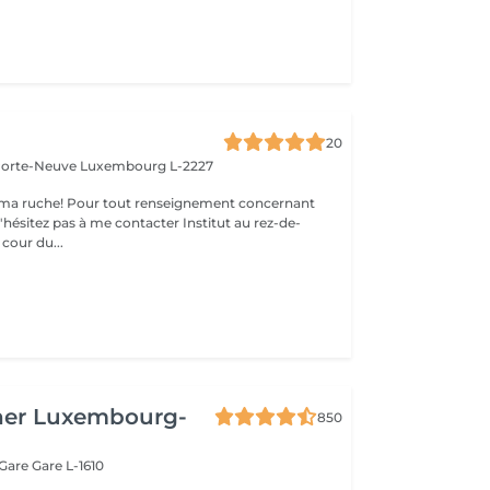
20
 Porte-Neuve
Luxembourg L-2227
ma ruche! Pour tout renseignement concernant
z pas à me contacter Institut au rez-de-
cour du...
her Luxembourg-
850
 Gare
Gare L-1610