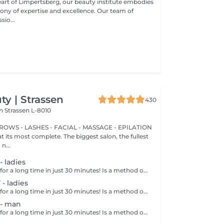
eart of Limpertsberg, our beauty institute embodies
of expertise and excellence. Our team of
sio...
y | Strassen
430
on
Strassen L-8010
BROWS - LASHES - FACIAL - MASSAGE - EPILATION
t its most complete. The biggest salon, the fullest
n...
 ladies
Get smooth skin for a long time in just 30 minutes! Is a method of hair removal when your hair is pulled out with warm wax with the hair follicle. How is wax epilation done? - preparation is performed - wax is applied - depilation is performed - wax residue is removed Age restrictions: recommended to do from 14 years. Post procedure recommendations: do not take hot bath, do not visit sauna, do not swim in the pool for 12 hours after the procedure - it can cause irritation. Frequency: once in 4 weeks.
 ladies
Get smooth skin for a long time in just 30 minutes! Is a method of hair removal when your hair is pulled out with warm wax with the hair follicle. How is wax epilation done? - preparation is performed - wax is applied - depilation is performed - wax residue is removed Age restrictions: recommended to do from 14 years. Post procedure recommendations: do not take hot bath, do not visit sauna, do not swim in the pool for 12 hours after the procedure - it can cause irritation. Frequency: once in 4 weeks.
- man
Get smooth skin for a long time in just 30 minutes! Is a method of hair removal when your hair is pulled out with warm wax with the hair follicle. How is wax epilation done? - preparation is performed - wax is applied - depilation is performed - wax residue is removed Age restrictions: recommended to do from 14 years. Post procedure recommendations: do not take hot bath, do not visit sauna, do not swim in the pool for 12 hours after the procedure - it can cause irritation. Frequency: once in 4 weeks.