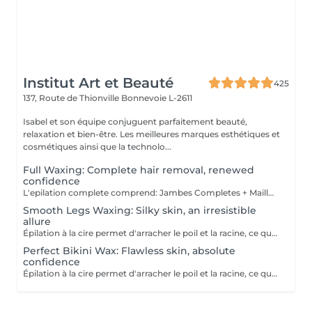
Institut Art et Beauté
425
137, Route de Thionville
Bonnevoie L-2611
Isabel et son équipe conjuguent parfaitement beauté,
relaxation et bien-être. Les meilleures marques esthétiques et
cosmétiques ainsi que la technolo...
Full Waxing: Complete hair removal, renewed
confidence
L'epilation complete comprend: Jambes Completes + Maillot intégral + Aisselles + Sourcils + Duvet Épilation à la cire permet d'arracher le poil et la racine, ce qui a pour effet de ralentir la repousse de quelques semaines. De plus, le poil qui repoussera sera plus fin. L'épilation à la cire est une méthode efficace pour tous les types de poils. La cire tiède est utilisée sur la majorité des régions corporelles. Pour les régions plus sensibles, comme les aisselles et le bikini, c'est plutôt la cire chaude qui est utilisée afin de minimiser les risques d'ecchymoses dus à une traction trop forte.
Smooth Legs Waxing: Silky skin, an irresistible
allure
Épilation à la cire permet d'arracher le poil et la racine, ce qui a pour effet de ralentir la repousse de quelques semaines. De plus, le poil qui repoussera sera plus fin. L'épilation à la cire est une méthode efficace pour tous les types de poils. La cire tiède est utilisée sur la majorité des régions corporelles. Pour les régions plus sensibles, comme les aisselles et le bikini, c'est plutôt la cire chaude qui est utilisée afin de minimiser les risques d'ecchymoses dus à une traction trop forte.
Perfect Bikini Wax: Flawless skin, absolute
confidence
Épilation à la cire permet d'arracher le poil et la racine, ce qui a pour effet de ralentir la repousse de quelques semaines. De plus, le poil qui repoussera sera plus fin. L'épilation à la cire est une méthode efficace pour tous les types de poils. La cire tiède est utilisée sur la majorité des régions corporelles. Pour les régions plus sensibles, comme les aisselles et le bikini, c'est plutôt la cire chaude qui est utilisée afin de minimiser les risques d'ecchymoses dus à une traction trop forte.