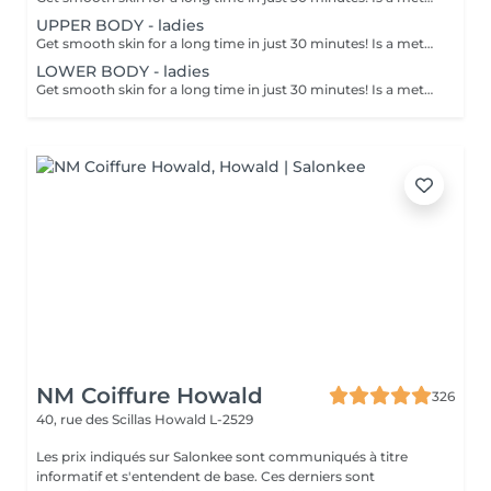
UPPER BODY - ladies
Get smooth skin for a long time in just 30 minutes! Is a method of hair removal when your hair is pulled out with warm wax with the hair follicle. How is wax epilation done? - preparation is performed - wax is applied - depilation is performed - wax residue is removed Age restrictions: recommended to do from 14 years. Post procedure recommendations: do not take hot bath, do not visit sauna, do not swim in the pool for 12 hours after the procedure - it can cause irritation. Frequency: once in 4 weeks.
LOWER BODY - ladies
Get smooth skin for a long time in just 30 minutes! Is a method of hair removal when your hair is pulled out with warm wax with the hair follicle. How is wax epilation done? - preparation is performed - wax is applied - depilation is performed - wax residue is removed Age restrictions: recommended to do from 14 years. Post procedure recommendations: do not take hot bath, do not visit sauna, do not swim in the pool for 12 hours after the procedure - it can cause irritation. Frequency: once in 4 weeks.
NM Coiffure Howald
326
40, rue des Scillas
Howald L-2529
Les prix indiqués sur Salonkee sont communiqués à titre
informatif et s'entendent de base. Ces derniers sont