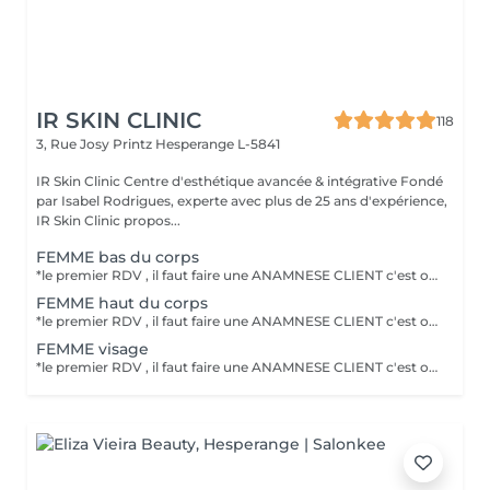
IR SKIN CLINIC
118
3, Rue Josy Printz
Hesperange L-5841
IR Skin Clinic Centre d'esthétique avancée & intégrative Fondé
par Isabel Rodrigues, experte avec plus de 25 ans d'expérience,
IR Skin Clinic propos...
FEMME bas du corps
*le premier RDV , il faut faire une ANAMNESE CLIENT c'est obligatoire .Le DEFINITIVE +2 permet d'éliminer durablement la repousse des polis. résultat optimale, un traitement pour tout phototype (I-VI) et toute épaisseur de poil .épilation permanente , professionnelle et indolore. Un laser professionnel à diode avec 3longeur d'onde 755nm+808nm+1064nm , 4 générations de laser diode .
FEMME haut du corps
*le premier RDV , il faut faire une ANAMNESE CLIENT c'est obligatoire .Le DEFINITIVE +2 permet d'éliminer durablement la repousse des polis. résultat optimale, un traitement pour tout phototype (I-VI) et toute épaisseur de poil .épilation permanente , professionnelle et indolore. Un laser professionnel à diode avec 3longeur d'onde 755nm+808nm+1064nm , 4 générations de laser diode .
FEMME visage
*le premier RDV , il faut faire une ANAMNESE CLIENT c'est obligatoire .Le DEFINITIVE +2 permet d'éliminer durablement la repousse des polis. résultat optimale, un traitement pour tout phototype (I-VI) et toute épaisseur de poil .épilation permanente , professionnelle et indolore. Un laser professionnel à diode avec 3longeur d'onde 755nm+808nm+1064nm , 4 générations de laser diode .