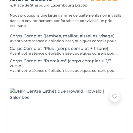
4, Place de Strasbourg
Luxembourg L-2562
Nous proposons une large gamme de traitements non invasifs
dans un environnement confortable et convivial à un prix
équitable.
Corps Complet (jambes, maillot, aisselles, visage)
Avant votre séance d'épilation laser, quelques conseils pour un meilleur confort et un résultat optimal : 1. Rasez la zone à traiter : de préférence la veille avec un rasoir. 2. Venez avec une peau propre et sèche : sans maquillage, crème, parfum, huile ou déodorant. 3. Protégez votre peau : évitez le soleil, l'autobronzant ainsi que les gommages durant les 3 jours précédant la séance.
Corps Complet "Plus" (corps complet + 1 zone)
Avant votre séance d'épilation laser, quelques conseils pour un meilleur confort et un résultat optimal : 1. Rasez la zone à traiter : de préférence la veille avec un rasoir. 2. Venez avec une peau propre et sèche : sans maquillage, crème, parfum, huile ou déodorant. 3. Protégez votre peau : évitez le soleil, l'autobronzant ainsi que les gommages durant les 3 jours précédant la séance.
Corps Complet "Premium" (corps complet + 2/3
zones)
Avant votre séance d'épilation laser, quelques conseils pour un meilleur confort et un résultat optimal : 1. Rasez la zone à traiter : de préférence la veille avec un rasoir. 2. Venez avec une peau propre et sèche : sans maquillage, crème, parfum, huile ou déodorant. 3. Protégez votre peau : évitez le soleil, l'autobronzant ainsi que les gommages durant les 3 jours précédant la séance.