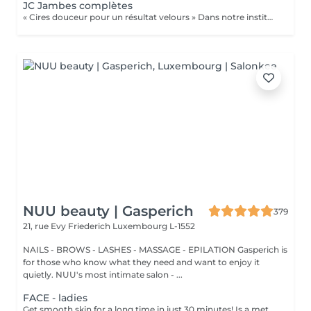
JC Jambes complètes
« Cires douceur pour un résultat velours » Dans notre institut, nous vous proposons des méthodes d'épilation douces et efficaces pour une peau lisse et soyeuse plus longtemps. ÉPILATION À LA CIRE FROIDE Précision & Respect des Peaux Sensibles L'épilation à la cire froide est idéale pour les peaux sensibles ou sujettes aux rougeurs, car elle limite les risques d'irritation tout en garantissant une épilation efficace et durable. Pourquoi choisir la cire froide ? Retarde la repousse et assure une peau douce jusqu'à 4 semaines Technique rapide et efficace, même sur les poils courts et résistants Moins de chaleur = réduction des risques de rougeurs et d'irritations Idéale pour les jambes, les bras, et les zones sensibles Un soin post-épilation adapté Après l'épilation, nous appliquons un soin apaisant à base d'ingrédients naturels pour calmer la peau et prévenir l'apparition de petits boutons. ÉPILATION AU SUCRE Naturelle & Ultra-Douce Inspirée des rituels orientaux, l'épilation au sucre est une méthode 100% naturelle et respectueuse de la peau. Composée de sucre, de citron et d'eau, cette pâte adhère uniquement aux poils et non à la peau, garantissant une épilation douce et sans irritation. Pourquoi choisir l'épilation au sucre ? Élimine les poils en douceur sans agresser la peau Réduit les risques de poils incarnés Exfolie la peau en douceur, la laissant douce et soyeuse Convient aux peaux sensibles et aux personnes sujettes aux rougeurs Une repousse plus fine et plus lente au fil des séances Un rituel beauté et bien-être L'épilation au sucre est moins douloureuse que la cire classique et laisse la peau hydratée et éclatante grâce aux propriétés nourrissantes du sucre. Quelle méthode choisir ? Vous avez la peau sensible ou réactive ? Optez pour l'épilation au sucre pour un maximum de douceur. Vous cherchez une épilation efficace et rapide ? La cire froide est idéale, même pour les poils courts et tenaces. Nos expertes sont là pour vous conseiller et adapter la meilleure technique à votre type de peau et vos besoins !
NUU beauty | Gasperich
379
21, rue Evy Friederich
Luxembourg L-1552
NAILS - BROWS - LASHES - MASSAGE - EPILATION Gasperich is
for those who know what they need and want to enjoy it
quietly. NUU's most intimate salon - ...
FACE - ladies
Get smooth skin for a long time in just 30 minutes! Is a method of hair removal when your hair is pulled out with warm wax with the hair follicle. How is wax epilation done? - preparation is performed - wax is applied - depilation is performed - wax residue is removed Age restrictions: recommended to do from 14 years. Post procedure recommendations: do not take hot bath, do not visit sauna, do not swim in the pool for 12 hours after the procedure - it can cause irritation. Frequency: once in 4 weeks.