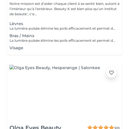
Notre mission est d'aider chaque client à se sentir bien, autant à
l'intérieur qu'à l'extérieur. Beauty K est bien plus qu'un institut
de beauté ; c'e...
Lèvres
La lumière pulsée élimine les poils efficacement et permet de soigner les boutons de poils incarnés. ATTENTION - Ne pas mettre de crème et/ou de parfum sur la zone à épiler - Ne pas être sous traitement médicamenteux photo sensibilisant au moment de l'épilation
Bras / Mains
La lumière pulsée élimine les poils efficacement et permet de soigner les boutons de poils incarnés. ATTENTION - Ne pas mettre de crème et/ou de parfum sur la zone à épiler - Ne pas être sous traitement médicamenteux photo sensibilisant au moment de l'épilation
Visage
Olga Eyes Beauty
169