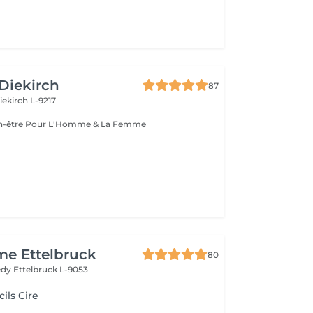
 Diekirch
87
iekirch L-9217
Esthétique & Bien-être Pour L'Homme & La Femme
me Ettelbruck
80
nedy
Ettelbruck L-9053
cils Cire