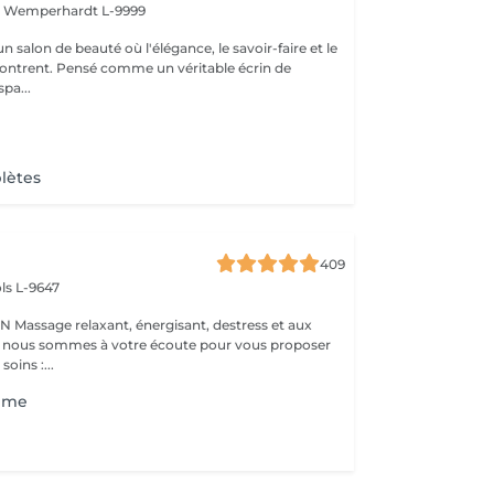
t
Wemperhardt L-9999
 salon de beauté où l'élégance, le savoir-faire et le
contrent. Pensé comme un véritable écrin de
pa...
e
lètes
409
ls L-9647
s et aux
 : nous sommes à votre écoute pour vous proposer
oins :...
mme