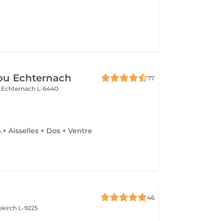
ou Echternach
77
e
Echternach L-6440
e
 Aisselles + Dos + Ventre
46
ekirch L-9225