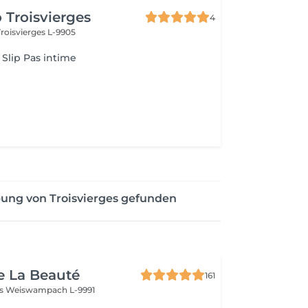
 Troisvierges
4
Troisvierges L-9905
 Slip Pas intime
ung von Troisvierges gefunden
e La Beauté
161
ss
Weiswampach L-9991