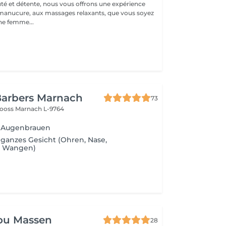
té et détente, nous vous offrons une expérience
 manucure, aux massages relaxants, que vous soyez
e femme...
Barbers Marnach
73
rooss
Marnach L-9764
n Augenbrauen
 ganzes Gesicht (Ohren, Nase,
, Wangen)
ou Massen
28