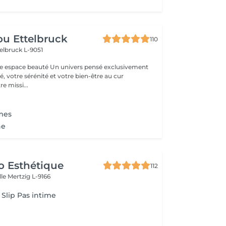
u Ettelbruck
110
elbruck L-9051
 Un univers pensé exclusivement
, votre sérénité et votre bien-être au cur
e missi...
mes
ne
o Esthétique
112
lle
Mertzig L-9166
 Slip Pas intime