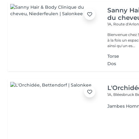
Sanny Hai
du cheve
1A, Route d'Arlo
Bienvenue chez Sanny Hair & Bo
à la fois un espa
ainsi qu'un es...
Torse
Dos
L'Orchidé
1A, Bléesbruck
B
Jambes Hom