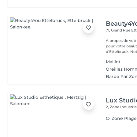
Beauty4Yo
71, Grand Rue
Ett
À propos de votre espace beauté
pour votre beauté
d'Ettelbruck. Notr
Maillot
Oreilles Hom
Barbe Par Zo
Lux Studi
2, Zone Industrie
C- Zone Plage