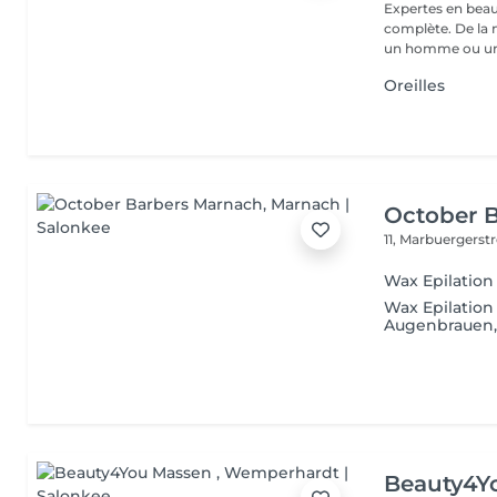
Expertes en beau
complète. De la
un homme ou un
Oreilles
October 
11, Marbuergerst
Wax Epilatio
Wax Epilation
Augenbrauen
Beauty4Y