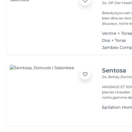
24, OP Der Haar
Beauty4you est un
bien-être se ren
douceur, notre es
Ventre + Tors
Dos + Torse
Jambes Comp
Sentosa
24, Bohey
Donco
MASSAGE ET SOIN Massage relaxant, énergisant, destres
pierres chaudes
notre gamme de s
Epilation Ho