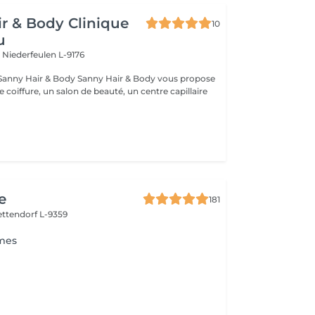
r & Body Clinique
10
u
n
Niederfeulen L-9176
dy Sanny Hair & Body vous propose
ce coiffure, un salon de beauté, un centre capillaire
e
181
ettendorf L-9359
mes