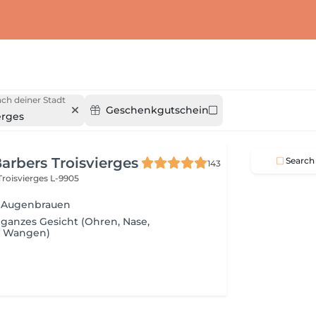
ch deiner Stadt
Geschenkgutschein
erges
arbers Troisvierges
Search
143
Troisvierges L-9905
n Augenbrauen
 ganzes Gesicht (Ohren, Nase,
, Wangen)