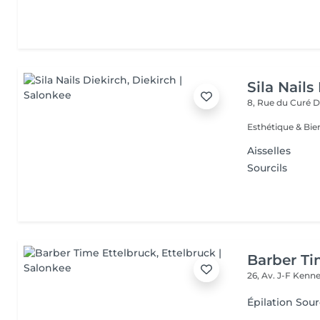
Sila Nails
8, Rue du Curé
D
Aisselles
Sourcils
Barber Ti
26, Av. J-F Ken
Épilation Sour