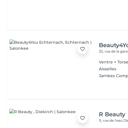
Beauty4Y
32, rue de la gar
Ventre + Tors
Aisselles
Jambes Comp.+
R Beauty
11, rue de l'eau
Di