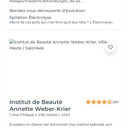
Maßgeschneiderte Behandlungen, die Sie ...
Rendez-vous découverte d'évolution
Epilation Électrolyse
Marre de ces poils qui n'en font qu'à leur tête ? L'Électrolyse est l'unique méthode reconnue comme 100% définitive, poil par poil. Elle neutralise tout, même les poils blonds, blancs ou ceux que le laser a ratés. C'est précis, c'est permanent. Le prix s'ajuste à la minute : vous ne payez que le temps vraiment nécessaire.
Institut de Beauté
597
Annette Weber-Krier
1, Rue Philippe II
Ville-Haute L-2340
Exzellenz im Dienst der Schönheit! Das Institut befindet sich