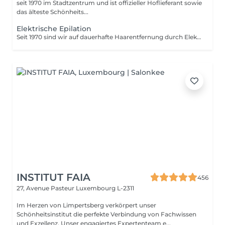
seit 1970 im Stadtzentrum und ist offizieller Hoflieferant sowie
das älteste Schönheits...
Elektrische Epilation
Seit 1970 sind wir auf dauerhafte Haarentfernung durch Elektrolyse spezialisiert. Diese Methode der dauerhaften Haarentfernung ist unumstritten. Die Elektrolyse ermöglicht die dauerhafte Entfernung der für das Haarwachstum verantwortlichen Zellen, indem ein Filament in den Haarfollikel eingeführt wird und ein Hochgeschwindigkeitsstrom angelegt wird, der auf das Haar und die Zielregion abgestimmt ist. Alle Haut- und Haarfarben sowie alle Regionen können effizient und ohne Kompromisse behandelt werden.
INSTITUT FAIA
456
27, Avenue Pasteur
Luxembourg L-2311
Im Herzen von Limpertsberg verkörpert unser
Schönheitsinstitut die perfekte Verbindung von Fachwissen
und Exzellenz. Unser engagiertes Expertenteam e...