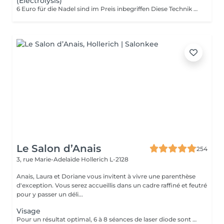
(Electrolysis)
6 Euro für die Nadel sind im Preis inbegriffen Diese Technik wird bei uns nur im Gesicht angewandt. Das Ziel der Elektroepilation ist es, die Zellen zu zerstören, die für das Nachwachsen der Haare verantwortlich sind. Bei dieser Technik wird ein dünnes Filament, die den zerstörerischen elektrischen Strom überträgt, durch den Haarfollikel bis zur Haarzwiebel geschoben. Ein winziger elektrischer Impuls wird an die Haarzwiebel abgegeben: Der Kunde spürt eine starke, kurze, lokalisierte Wärme. Das Haar wird dann mit einer Pinzette ohne Widerstand entfernt. Diese Schritte werden Haar für Haar wiederholt, bis die Sitzung beendet ist. Im Gegensatz zu anderen temporären Methoden wie Wachsen oder Rasieren bietet die Elektrolyse dauerhafte Ergebnisse. Diese Methode ist dauerhaft. Sie behandelt alle Arten von Haaren und Haut. Kontraindikation = Peacemaker
Le Salon d’Anais
254
3, rue Marie-Adelaïde
Hollerich L-2128
Anais, Laura et Doriane vous invitent à vivre une parenthèse
d'exception. Vous serez accueillis dans un cadre raffiné et feutré
pour y passer un déli...
Visage
Pour un résultat optimal, 6 à 8 séances de laser diode sont généralement recommandées. En cas de pilosité plus dense, quelques séances supplémentaires peuvent être nécessaires. Recommandations avant chaque séance : - Raser la zone concernée 24h à 48h avant le rendez-vous - Ne pas utiliser de cire, d'épilateur électrique ou de pince à épiler durant les 6 semaines précédant le début du traitement (le rasoir ou les ciseaux restent autorisés) En fin de traitement, 5 à 10 % des poils peuvent subsister. Ceux-ci seront éliminés lors des séances d'entretien, à raison de 1 à 2 fois par an. Le laser traite tous les types de peau, de la plus claire à la plus foncée, ainsi que la majorité des types de poils, à l'exception des poils blancs, qui ne contiennent pas de mélanine.