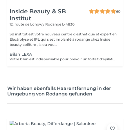
Inside Beauty & SB
60
Institut
12, route de Longwy
Rodange L-4830
SB institut est votre nouveau centre d esthétique et expert en
Électrolyse et IPL qui s'est implanté à rodange chez Inside
beauty coiffure , la ou vou...
Bilan LEXA
Votre bilan est indispensable pour prévoir un forfait d'épilation par Électrolyse. Il permettra de vous expliquer comment cela fonctionne ainsi de personnaliser votre forfait en fonction de vos besoins et de votre budget. L'électrolyse est une technique d'épilation définitive sur : Poils blancs,roux,noirs Peaux blanches,noires,métissées Zones tatouées Fin de protocoles IPL Duvets fins Zones hormonales femmes Votre bilan vous sera offert lors de la souscription d'un abonnement.
Wir haben ebenfalls Haarentfernung in der
Umgebung von Rodange gefunden