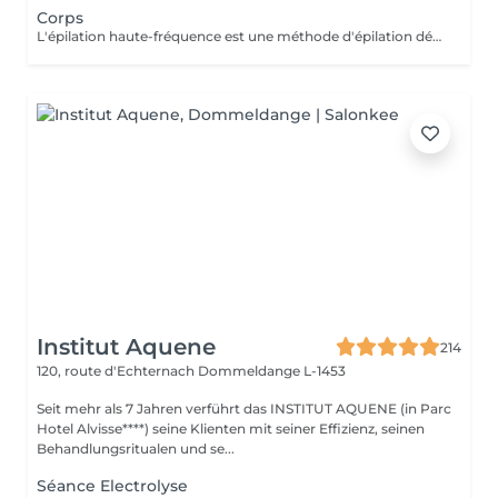
Corps
L'épilation haute-fréquence est une méthode d'épilation définitive au poil par poil. Plus clairement, l'épilation haute fréquence est une évolution de l'épilation électrique aussi appelée électrolyse. Vous l'aurez compris, il s'agit d'une alternative efficace pour tous les types de poils. Notamment les poils blonds, blancs et roux qui ne sont donc pas éligibles à l'épilation laser. Les zones les plus traitées sont les zones du visage. 3€ la minute
Institut Aquene
214
120, route d'Echternach
Dommeldange L-1453
Seit mehr als 7 Jahren verführt das INSTITUT AQUENE (in Parc
Hotel Alvisse****) seine Klienten mit seiner Effizienz, seinen
Behandlungsritualen und se...
Séance Electrolyse