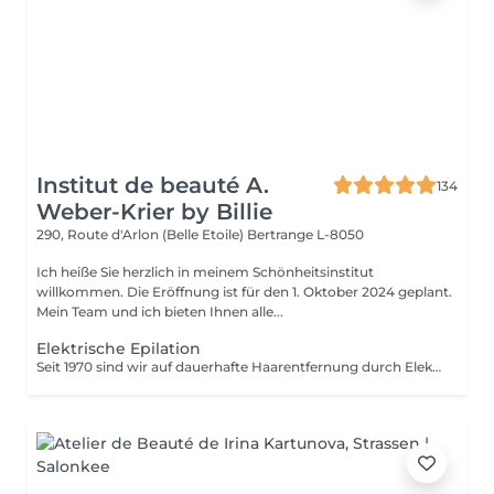
Institut de beauté A.
134
Weber-Krier by Billie
290, Route d'Arlon (Belle Etoile)
Bertrange L-8050
Ich heiße Sie herzlich in meinem Schönheitsinstitut
willkommen. Die Eröffnung ist für den 1. Oktober 2024 geplant.
Mein Team und ich bieten Ihnen alle...
Elektrische Epilation
Seit 1970 sind wir auf dauerhafte Haarentfernung durch Elektrolyse spezialisiert. Diese Methode der dauerhaften Haarentfernung ist unumstritten. Die Elektrolyse ermöglicht die dauerhafte Entfernung der für das Haarwachstum verantwortlichen Zellen, indem ein Filament in den Haarfollikel eingeführt wird und ein Hochgeschwindigkeitsstrom angelegt wird, der auf das Haar und die Zielregion abgestimmt ist. Alle Haut- und Haarfarben sowie alle Regionen können effizient und ohne Kompromisse behandelt werden.