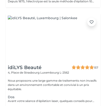
Depuis 1875, l'électrolyse est la seule méthode d'épilation 100% définitive reconnue par les agences de réglementation gouvernementales. Toutes les couleurs de peau et de poil ainsi que toutes les régions peuvent être traitées efficacement et sans aucun compromis. Apilus offre une technologie avancée qui a fait ses preuves en épilation. Déjà utilisés par des milliers de centres à travers le monde entier, les appareils d'électrolyse Apilus offrent des traitements plus efficaces, plus confortables, et des résultats complètement définitifs beaucoup plus rapidement que tout autre système d'épilation. N'hésitez pas à nous contacter pour de plus amples informations.
idiLYS Beauté
157
4, Place de Strasbourg
Luxembourg L-2562
Nous proposons une large gamme de traitements non invasifs
dans un environnement confortable et convivial à un prix
équitable.
Dos
Avant votre séance d'épilation laser, quelques conseils pour un meilleur confort et un résultat optimal : 1. Rasez la zone à traiter : de préférence la veille avec un rasoir. 2. Venez avec une peau propre et sèche : sans maquillage, crème, parfum, huile ou déodorant. 3. Protégez votre peau : évitez le soleil, l'autobronzant ainsi que les gommages durant les 3 jours précédant la séance.