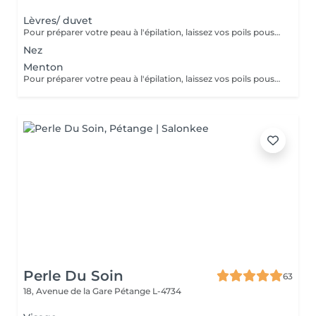
Lèvres/ duvet
Pour préparer votre peau à l'épilation, laissez vos poils pousser pendant au moins deux semaines après le dernier rasage pour assurer une longueur adéquate. Il est également recommandé, mais non indispensable, d'effectuer un gommage doux 24 heures avant la séance pour éliminer les cellules mortes et faciliter l'extraction des poils. Le jour de l'épilation, évitez d'appliquer des crèmes ou des huiles sur la zone concernée afin d'assurer une bonne adhérence de la cire. Enfin, protégez votre peau en évitant l'exposition au soleil ou les séances de bronzage, qui pourraient la rendre plus sensible et irritable.
Nez
Menton
Pour préparer votre peau à l'épilation, laissez vos poils pousser pendant au moins deux semaines après le dernier rasage pour assurer une longueur adéquate. Il est également recommandé, mais non indispensable, d'effectuer un gommage doux 24 heures avant la séance pour éliminer les cellules mortes et faciliter l'extraction des poils. Le jour de l'épilation, évitez d'appliquer des crèmes ou des huiles sur la zone concernée afin d'assurer une bonne adhérence de la cire. Enfin, protégez votre peau en évitant l'exposition au soleil ou les séances de bronzage, qui pourraient la rendre plus sensible et irritable.
Perle Du Soin
63
18, Avenue de la Gare
Pétange L-4734