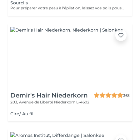
Sourcils
Pour préparer votre peau à l'épilation, laissez vos poils pousser pendant au moins deux semaines après le dernier rasage pour assurer une longueur adéquate. Il est également recommandé, mais non indispensable, d'effectuer un gommage doux 24 heures avant la séance pour éliminer les cellules mortes et faciliter l'extraction des poils. Le jour de l'épilation, évitez d'appliquer des crèmes ou des huiles sur la zone concernée afin d'assurer une bonne adhérence de la cire. Enfin, protégez votre peau en évitant l'exposition au soleil ou les séances de bronzage, qui pourraient la rendre plus sensible et irritable.
Demir's Hair Niederkorn
363
203, Avenue de Liberté
Niederkorn L-4602
Cire/ Au fil