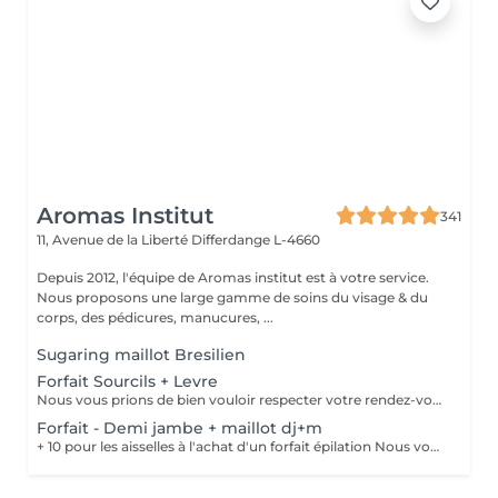
Aromas Institut
341
11, Avenue de la Liberté
Differdange L-4660
Depuis 2012, l'équipe de Aromas institut est à votre service.
Nous proposons une large gamme de soins du visage & du
corps, des pédicures, manucures, ...
Sugaring maillot Bresilien
Forfait Sourcils + Levre
Nous vous prions de bien vouloir respecter votre rendez-vous. En prenant rendez-vous, vous occupez une place, dont une autre personne aurait éventuellement besoin. Tout rendez-vous non annulé 24h en avance, est susceptible d'être facturé. (Si vous ne pouvez pas vous présenter à votre RDV, proposez-le éventuellement à un proche ou à un ami) Toute l'équipe de Aromas Institut vous remercie pour votre respect et votre compréhension.
Forfait - Demi jambe + maillot dj+m
+ 10 pour les aisselles à l'achat d'un forfait épilation Nous vous prions de bien vouloir respecter votre rendez-vous. En prenant rendez-vous, vous occupez une place, dont une autre personne aurait éventuellement besoin. Tout rendez-vous non annulé 24h en avance, est susceptible d'être facturé. (Si vous ne pouvez pas vous présenter à votre RDV, proposez-le éventuellement à un proche ou à un ami) Toute l'équipe de Aromas Institut vous remercie pour votre respect et votre compréhension.