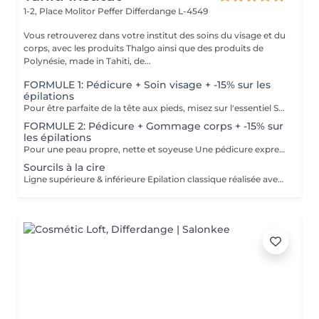
1-2, Place Molitor Peffer
Differdange L-4549
Vous retrouverez dans votre institut des soins du visage et du
corps, avec les produits Thalgo ainsi que des produits de
Polynésie, made in Tahiti, de...
FORMULE 1: Pédicure + Soin visage + -15% sur les
épilations
Pour être parfaite de la tête aux pieds, misez sur l'essentiel Soin du visage Bora Bora ( gommage et massage à l'huile de coco) Une pédicure express au choix rape ou trempage + Coupe et limage des ongles -15 % Sur toutes vos épilations ( à rajouter à votre RDV) Pour plus de précision, n'hésitez pas whatsapp, SMS ou appel au 661 555 858
FORMULE 2: Pédicure + Gommage corps + -15% sur
les épilations
Pour une peau propre, nette et soyeuse Une pédicure express au choix rape ou trempage + Coupe et limage des ongles Un gommage du corps (Monoï ou coco) parfait pour préparer la peau au bronzage -15 % Sur toutes vos épilations ( à rajouter à votre RDV) Pour plus de précision, n'hésitez pas whatsapp, SMS ou appel au 661 555 858
Sourcils à la cire
Ligne supérieure & inférieure Epilation classique réalisée avec une cire professionnelle.