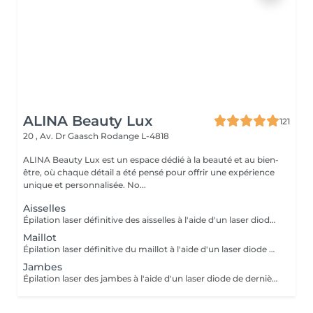
ALINA Beauty Lux
121
20 , Av. Dr Gaasch
Rodange L-4818
ALINA Beauty Lux est un espace dédié à la beauté et au bien-
être, où chaque détail a été pensé pour offrir une expérience
unique et personnalisée. No...
Aisselles
Épilation laser définitive des aisselles à l'aide d'un laser diode de dernière génération. Le traitement cible le follicule pileux afin de réduire progressivement et durablement la pilosité. À LIRE AVANT VOTRE SÉANCE Rasez la zone 24 heures avant votre rendez-vous. Ne pas épiler à la cire, à la pince ou à l'épilateur électrique (le rasage est autorisé). Évitez toute exposition au soleil, aux UV et aux autobronzants 2 semaines avant et après la séance. Informez-nous si vous prenez un traitement médical (Roaccutane®, certains antibiotiques photosensibilisants ou autres médicaments pouvant augmenter la sensibilité de la peau). Traitement contre-indiqué pendant la grossesse. Ne pas appliquer de rétinol, d'acides exfoliants ou de produits irritants 48 h avant et 48 h après la séance. Une légère rougeur ou sensation de chaleur est normale après le traitement. Plusieurs séances sont nécessaires pour un résultat optimal.
Maillot
Épilation laser définitive du maillot à l'aide d'un laser diode de dernière génération. Le traitement cible le follicule pileux afin de réduire progressivement et durablement la pilosité. À LIRE AVANT VOTRE SÉANCE Rasez la zone à traiter 24 heures avant votre rendez-vous. Ne pas épiler à la cire, à la pince ou à l'épilateur électrique pendant toute la durée du traitement (le rasage est autorisé). Évitez toute exposition au soleil, aux UV et aux autobronzants pendant les 2 semaines avant et après la séance. Informez-nous avant votre rendez-vous si vous prenez un traitement médical ou des compléments alimentaires. Certains médicaments peuvent être incompatibles avec l'épilation laser (ex. Roaccutane®, certains antibiotiques photosensibilisants et autres traitements augmentant la sensibilité de la peau). Le traitement est contre-indiqué pendant la grossesse. N'appliquez pas de rétinol, d'acides exfoliants, de gommages ou de produits irritants sur la zone 48 heures avant et 48 heures après la séance. Une légère rougeur ou une sensation de chaleur est normale après le traitement et disparaît généralement en quelques heures. Plusieurs séances sont nécessaires pour obtenir une réduction durable de la pilosité. En cas de doute concernant votre traitement médical ou votre état de santé, contactez-nous avant votre rendez-vous. Une séance présentant une contre-indication ne pourra pas être réalisée.
Jambes
Épilation laser des jambes à l'aide d'un laser diode de dernière génération. Le traitement cible le follicule pileux afin de réduire progressivement et durablement la pilosité. À LIRE AVANT VOTRE SÉANCE Rasez la zone 24 heures avant votre rendez-vous. Ne pas épiler à la cire, à la pince ou à l'épilateur électrique (le rasage est autorisé). Évitez toute exposition au soleil, aux UV et aux autobronzants 2 semaines avant et après la séance. Informez-nous si vous prenez un traitement médical pouvant être incompatible avec le laser. Traitement contre-indiqué pendant la grossesse. Ne pas appliquer de rétinol, d'acides exfoliants ou de produits irritants 48 h avant et 48 h après la séance. Une légère rougeur ou sensation de chaleur est normale après le traitement. Plusieurs séances sont nécessaires pour un résultat optimal.