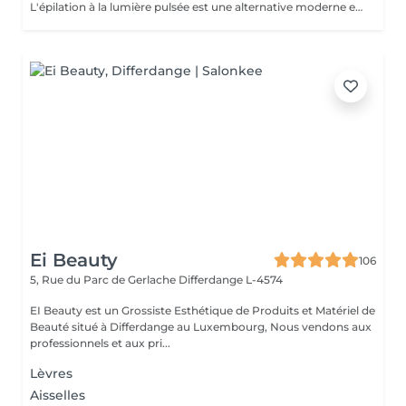
L'épilation à la lumière pulsée est une alternative moderne et performante aux méthodes d'épilation traditionnelles. En émettant des impulsions lumineuses ciblées, elle agit directement sur la racine du poil, affaiblissant progressivement sa repousse jusqu'à obtenir une réduction significative et durable de la pilosité. Les bénéfices : Réduction durable de la pilosité Peau lisse et nette sur le long terme Zones multiples traitées : visage, jambes, aisselles, maillot, bras, dos Méthode sûre et efficace, réalisée par une professionnelle qualifiée Un protocole réalisé en cure, sur plusieurs séances, pour un résultat optimal et adapté à chaque type de peau et de pilosité.
Ei Beauty
106
5, Rue du Parc de Gerlache
Differdange L-4574
EI Beauty est un Grossiste Esthétique de Produits et Matériel de
Beauté situé à Differdange au Luxembourg, Nous vendons aux
professionnels et aux pri...
Lèvres
Aisselles