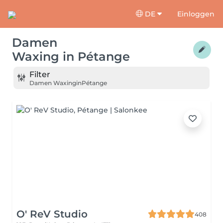
DE
Einloggen
Damen
Waxing
in
Pétange
Filter
Damen Waxing
in
Pétange
O' ReV Studio
408