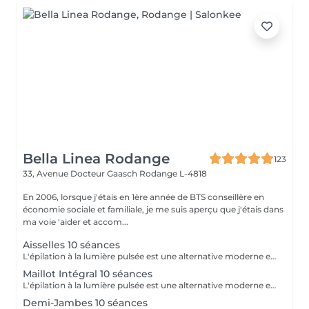
Bella Linea Rodange
123
33, Avenue Docteur Gaasch
Rodange L-4818
En 2006, lorsque j'étais en 1ère année de BTS conseillère en
économie sociale et familiale, je me suis aperçu que j'étais dans
ma voie 'aider et accom...
Aisselles 10 séances
L'épilation à la lumière pulsée est une alternative moderne et performante aux méthodes d'épilation traditionnelles. En émettant des impulsions lumineuses ciblées, elle agit directement sur la racine du poil, affaiblissant progressivement sa repousse jusqu'à obtenir une réduction significative et durable de la pilosité. Les bénéfices : Réduction durable de la pilosité Peau lisse et nette sur le long terme Zones multiples traitées : visage, jambes, aisselles, maillot, bras, dos Méthode sûre et efficace, réalisée par une professionnelle qualifiée Un protocole réalisé en cure, sur plusieurs séances, pour un résultat optimal et adapté à chaque type de peau et de pilosité.
Maillot Intégral 10 séances
L'épilation à la lumière pulsée est une alternative moderne et performante aux méthodes d'épilation traditionnelles. En émettant des impulsions lumineuses ciblées, elle agit directement sur la racine du poil, affaiblissant progressivement sa repousse jusqu'à obtenir une réduction significative et durable de la pilosité. Les bénéfices : Réduction durable de la pilosité Peau lisse et nette sur le long terme Zones multiples traitées : visage, jambes, aisselles, maillot, bras, dos Méthode sûre et efficace, réalisée par une professionnelle qualifiée Un protocole réalisé en cure, sur plusieurs séances, pour un résultat optimal et adapté à chaque type de peau et de pilosité.
Demi-Jambes 10 séances