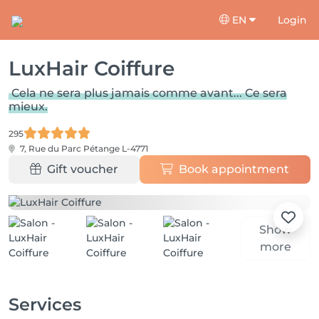
EN
Login
LuxHair Coiffure
Cela ne sera plus jamais comme avant... Ce sera
mieux.
295
7, Rue du Parc
Pétange L-4771
Gift voucher
Book appointment
Show
more
Services