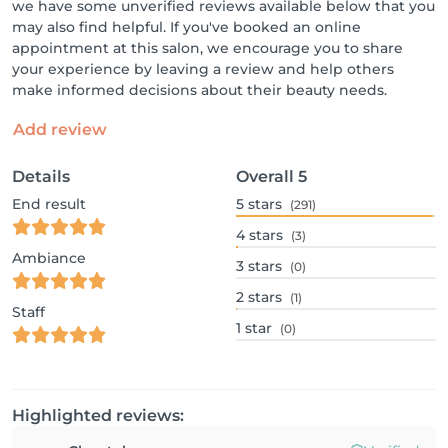
we have some unverified reviews available below that you
may also find helpful. If you've booked an online
appointment at this salon, we encourage you to share
your experience by leaving a review and help others
make informed decisions about their beauty needs.
Add review
Details
Overall
5
End result
5
stars
(291)
4
stars
(3)
Ambiance
3
stars
(0)
2
stars
(1)
Staff
1
star
(0)
Highlighted reviews: