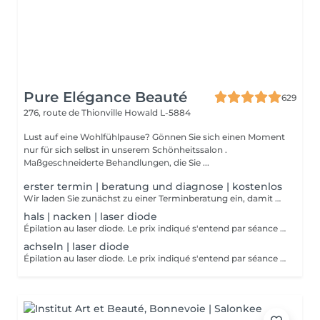
Pure Elégance Beauté
629
276, route de Thionville
Howald L-5884
Lust auf eine Wohlfühlpause? Gönnen Sie sich einen Moment
nur für sich selbst in unserem Schönheitssalon .
Maßgeschneiderte Behandlungen, die Sie ...
erster termin | beratung und diagnose | kostenlos
Wir laden Sie zunächst zu einer Terminberatung ein, damit wir eine detaillierte Diagnose stellen können! Wir finden gemeinsam mit Ihnen die passende Lösung, damit Ihre endgültige Haarentfernung zum Erfolg wird.
hals | nacken | laser diode
Épilation au laser diode. Le prix indiqué s'entend par séance (1x). Rasez bien la zone la quelle vous voulez traiter avant votre rendez-vous! Si vous vous êtes pas raser ou pas bien raser la zone désirer a traiter on devra vous facturer le rasage. 8-10 séances sont nécessaires pour un résultat optimal.
achseln | laser diode
Épilation au laser diode. Le prix indiqué s'entend par séance (1x). Rasez bien la zone la quelle vous voulez traiter avant votre rendez-vous! Si vous vous êtes pas raser ou pas bien raser la zone désirer a traiter on devra vous facturer le rasage. 8-10 séances sont nécessaires pour un résultat optimal.