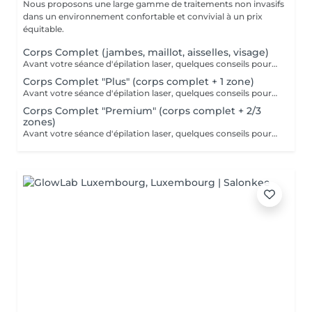
Nous proposons une large gamme de traitements non invasifs
dans un environnement confortable et convivial à un prix
équitable.
Corps Complet (jambes, maillot, aisselles, visage)
Avant votre séance d'épilation laser, quelques conseils pour un meilleur confort et un résultat optimal : 1. Rasez la zone à traiter : de préférence la veille avec un rasoir. 2. Venez avec une peau propre et sèche : sans maquillage, crème, parfum, huile ou déodorant. 3. Protégez votre peau : évitez le soleil, l'autobronzant ainsi que les gommages durant les 3 jours précédant la séance.
Corps Complet "Plus" (corps complet + 1 zone)
Avant votre séance d'épilation laser, quelques conseils pour un meilleur confort et un résultat optimal : 1. Rasez la zone à traiter : de préférence la veille avec un rasoir. 2. Venez avec une peau propre et sèche : sans maquillage, crème, parfum, huile ou déodorant. 3. Protégez votre peau : évitez le soleil, l'autobronzant ainsi que les gommages durant les 3 jours précédant la séance.
Corps Complet "Premium" (corps complet + 2/3
zones)
Avant votre séance d'épilation laser, quelques conseils pour un meilleur confort et un résultat optimal : 1. Rasez la zone à traiter : de préférence la veille avec un rasoir. 2. Venez avec une peau propre et sèche : sans maquillage, crème, parfum, huile ou déodorant. 3. Protégez votre peau : évitez le soleil, l'autobronzant ainsi que les gommages durant les 3 jours précédant la séance.