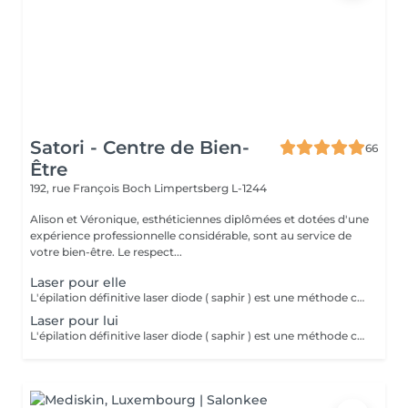
Satori - Centre de Bien-
66
Être
192, rue François Boch
Limpertsberg L-1244
Alison et Véronique, esthéticiennes diplômées et dotées d'une
expérience professionnelle considérable, sont au service de
votre bien-être. Le respect...
Laser pour elle
L'épilation définitive laser diode ( saphir ) est une méthode couramment utilisée pour éliminer le poil de façon durable et permanente. Ce traitement utilise 2 faisceaux de lumière permettant de cibler la mélanine présente dans le poil et de détruire le follicule pileux. Le laser diode est connu pour sa précision, sa rapidité et son confort , grâce au système de refroidissement de la peau. Nous pouvons traiter des zones du visage et du corps. Pour toute prise de rendez-vous , merci de nous contacter préalablement par téléphone. 10% de remise sur forfait de 5 séances.
Laser pour lui
L'épilation définitive laser diode ( saphir ) est une méthode couramment utilisée pour éliminer le poil de façon durable et permanente. Ce traitement utilise 2 faisceaux de lumière permettant de cibler la mélanine présente dans le poil et de détruire le follicule pileux. Le laser diode est connu pour sa précision, sa rapidité et son confort , grâce au système de refroidissement de la peau. Nous pouvons traiter des zones du visage et du corps. Pour toute prise de rendez-vous , merci de nous contacter préalablement par téléphone. 10% de remise sur forfait de 5 séances.