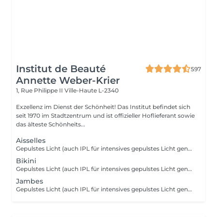
Institut de Beauté
597
Annette Weber-Krier
1, Rue Philippe II
Ville-Haute L-2340
Exzellenz im Dienst der Schönheit! Das Institut befindet sich
seit 1970 im Stadtzentrum und ist offizieller Hoflieferant sowie
das älteste Schönheits...
Aisselles
Gepulstes Licht (auch IPL für intensives gepulstes Licht genannt) wirkt auf das Haar, indem es ein Licht sendet, das vom schwarzen Pigment des Haares absorbiert wird. Lokal gepulstes Licht wird zu Wärme. Es ist diese thermische Reaktion an der Haarwurzel (der Zwiebel), die das Nachwachsen verändert und verlangsamt. Ab den ersten Sitzungen fallen die Haare aus und wachsen immer weniger nach.
Bikini
Gepulstes Licht (auch IPL für intensives gepulstes Licht genannt) wirkt auf das Haar, indem es ein Licht sendet, das vom schwarzen Pigment des Haares absorbiert wird. Lokal gepulstes Licht wird zu Wärme. Es ist diese thermische Reaktion an der Haarwurzel (der Zwiebel), die das Nachwachsen verändert und verlangsamt. Ab den ersten Sitzungen fallen die Haare aus und wachsen immer weniger nach.
Jambes
Gepulstes Licht (auch IPL für intensives gepulstes Licht genannt) wirkt auf das Haar, indem es ein Licht sendet, das vom schwarzen Pigment des Haares absorbiert wird. Lokal gepulstes Licht wird zu Wärme. Es ist diese thermische Reaktion an der Haarwurzel (der Zwiebel), die das Nachwachsen verändert und verlangsamt. Ab den ersten Sitzungen fallen die Haare aus und wachsen immer weniger nach.