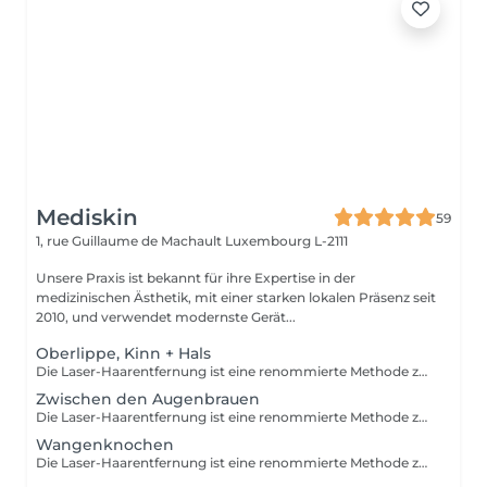
Mediskin
59
1, rue Guillaume de Machault
Luxembourg L-2111
Unsere Praxis ist bekannt für ihre Expertise in der
medizinischen Ästhetik, mit einer starken lokalen Präsenz seit
2010, und verwendet modernste Gerät...
Oberlippe, Kinn + Hals
Die Laser-Haarentfernung ist eine renommierte Methode zur dauerhaften Entfernung unerwünschter Haare. In der Mediskin-Klinik stehen je nach Ihrem Fototyp drei Arten von Geräten zur Verfügung: Alexandrit, Nd-Yag und Diode. Während Ihrer ersten Sitzung führen wir eine Bewertung durch, um Ihre Ziele basierend auf Ihrem Haut- und Haartyp festzulegen.
Zwischen den Augenbrauen
Die Laser-Haarentfernung ist eine renommierte Methode zur dauerhaften Entfernung unerwünschter Haare. In der Mediskin-Klinik stehen je nach Ihrem Fototyp drei Arten von Geräten zur Verfügung: Alexandrit, Nd-Yag und Diode. Während Ihrer ersten Sitzung führen wir eine Bewertung durch, um Ihre Ziele basierend auf Ihrem Haut- und Haartyp festzulegen.
Wangenknochen
Die Laser-Haarentfernung ist eine renommierte Methode zur dauerhaften Entfernung unerwünschter Haare. In der Mediskin-Klinik stehen je nach Ihrem Fototyp drei Arten von Geräten zur Verfügung: Alexandrit, Nd-Yag und Diode. Während Ihrer ersten Sitzung führen wir eine Bewertung durch, um Ihre Ziele basierend auf Ihrem Haut- und Haartyp festzulegen.