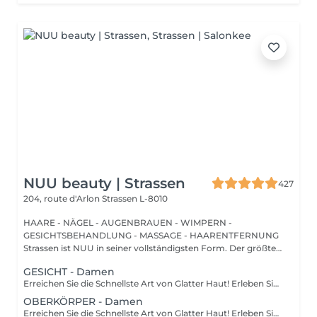
NUU beauty | Strassen
427
204, route d'Arlon
Strassen L-8010
HAARE - NÄGEL - AUGENBRAUEN - WIMPERN -
GESICHTSBEHANDLUNG - MASSAGE - HAARENTFERNUNG
Strassen ist NUU in seiner vollständigsten Form. Der größte
Sal...
GESICHT - Damen
Erreichen Sie die Schnellste Art von Glatter Haut! Erleben Sie die Vorteile der dauerhaften Haarentfernung mit unserer fortschrittlichen Lichttechnologie, die effektiv die Haarfollikel anvisiert. Unsere Laserfunktionen: Neueste Technologie: neues Modell 2022 Vielseitige Behandlung: 3-in-1-System: Diodenlaser, Alexandrit und NdYag Zertifizierte Sicherheit: vollständig in der EU zertifiziert Sichtbare Ergebnisse: deutliche Effekte nach Ihrer ersten Sitzung Vollständige Transformation: endergebnisse nach 6-8 Behandlungen Für Alle Geeignet: eignet sich für alle Haut- und Haartypen, außer grauem Haar Komfort steht an erster Stelle: ausgestattet mit einem Kühlsystem für ein schmerzfreies Erlebnis Wie funktioniert die Haarentfernung mit Laser? Vorbereitung: ihre Haut wird gründlich gereinigt. Gel-Anwendung: ein spezielles Gel wird aufgetragen, um die Behandlung zu verbessern. Laserbehandlung: der Laser wird auf die behandelte Stelle angewendet. Beruhigender Abschluss: eine beruhigende Creme wird nach der Behandlung aufgetragen. Altersempfehlungen: am besten geeignet für Personen ab 16-18 Jahren. Nachbehandlungs-Tipps: um optimale Ergebnisse zu gewährleisten, vermeiden Sie bitte eine Sonnenexposition eine Woche vor und nach dem Eingriff. Behandlungsfrequenz: die Sitzungen werden alle 4-8 Wochen empfohlen, insgesamt 6-10 Behandlungen je nach Bereich.
OBERKÖRPER - Damen
Erreichen Sie die Schnellste Art von Glatter Haut! Erleben Sie die Vorteile der dauerhaften Haarentfernung mit unserer fortschrittlichen Lichttechnologie, die effektiv die Haarfollikel anvisiert. Unsere Laserfunktionen: Neueste Technologie: neues Modell 2022 Vielseitige Behandlung: 3-in-1-System: Diodenlaser, Alexandrit und NdYag Zertifizierte Sicherheit: vollständig in der EU zertifiziert Sichtbare Ergebnisse: deutliche Effekte nach Ihrer ersten Sitzung Vollständige Transformation: endergebnisse nach 6-8 Behandlungen Für Alle Geeignet: eignet sich für alle Haut- und Haartypen, außer grauem Haar Komfort steht an erster Stelle: ausgestattet mit einem Kühlsystem für ein schmerzfreies Erlebnis Wie funktioniert die Haarentfernung mit Laser? Vorbereitung: ihre Haut wird gründlich gereinigt. Gel-Anwendung: ein spezielles Gel wird aufgetragen, um die Behandlung zu verbessern. Laserbehandlung: der Laser wird auf die behandelte Stelle angewendet. Beruhigender Abschluss: eine beruhigende Creme wird nach der Behandlung aufgetragen. Altersempfehlungen: am besten geeignet für Personen ab 16-18 Jahren. Nachbehandlungs-Tipps: um optimale Ergebnisse zu gewährleisten, vermeiden Sie bitte eine Sonnenexposition eine Woche vor und nach dem Eingriff. Behandlungsfrequenz: die Sitzungen werden alle 4-8 Wochen empfohlen, insgesamt 6-10 Behandlungen je nach Bereich.