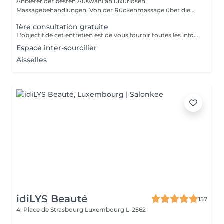
Anbieter der besten Auswahl an luxuriösen
Massagebehandlungen. Von der Rückenmassage über die
Kerzen...
1ère consultation gratuite
L'objectif de cet entretien est de vous fournir toutes les informations concernant votre protocole d'épilation laser mais également d'avoir les renseignements médicaux nécessaire pour pratiquer le laser. Si vous disposez d'un ordonnance médicale et/ou d'un traitement médicamenteux nous vous demandons de les apporter lors de votre 1er RDV.
Espace inter-sourcilier
Aisselles
idiLYS Beauté
157
4, Place de Strasbourg
Luxembourg L-2562