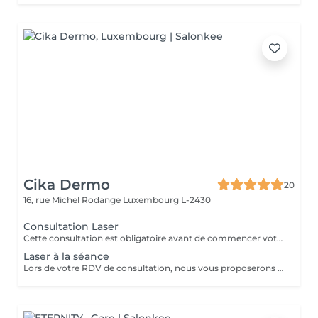
Cika Dermo
20
16, rue Michel Rodange
Luxembourg L-2430
Consultation Laser
Cette consultation est obligatoire avant de commencer votre traitement d'épilation définitive au Laser. Nous proposons également des tarifs en forfait de 6 séances et 2 séances offertes. Notre centre est équipé de la technologie Laser Asclepion fabriqué en Allemagne aux normes CE Medical.
Laser à la séance
Lors de votre RDV de consultation, nous vous proposerons également des tarifs en forfait de 6 séances et 2 séances offertes. Notre centre est équipé de la technologie Laser Asclepion fabriqué en Allemagne aux normes CE Medical.