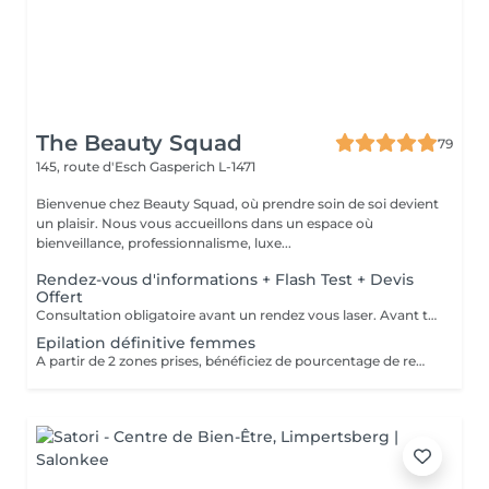
The Beauty Squad
79
145, route d'Esch
Gasperich L-1471
Bienvenue chez Beauty Squad, où prendre soin de soi devient
un plaisir. Nous vous accueillons dans un espace où
bienveillance, professionnalisme, luxe...
Rendez-vous d'informations + Flash Test + Devis
Offert
Consultation obligatoire avant un rendez vous laser. Avant tout traitement, nous vous proposons gratuitement un rendez-vous d'information afin de vous apporter toutes les explications utiles et évaluer vos besoins spécifiques. Un flash test est effectué et un devis personnalisé vous est proposé.
Epilation définitive femmes
A partir de 2 zones prises, bénéficiez de pourcentage de remises. Plus d'informations durant votre rendez-vous d'information