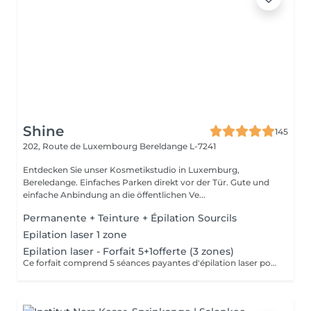
Shine
145
202, Route de Luxembourg
Bereldange L-7241
Entdecken Sie unser Kosmetikstudio in Luxemburg,
Bereledange. Einfaches Parken direkt vor der Tür. Gute und
einfache Anbindung an die öffentlichen Ve...
Permanente + Teinture + Épilation Sourcils
Epilation laser 1 zone
Epilation laser - Forfait 5+1offerte (3 zones)
Ce forfait comprend 5 séances payantes d'épilation laser pour 3 zones. La 6e séance est offerte. Le forfait doit être réglé à l'avance et n'est pas remboursable. Les séances sont à planifier selon les disponibilités.