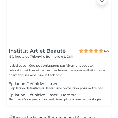
Institut Art et Beauté
427
137, Route de Thionville
Bonnevoie L-2611
Isabel et son équipe conjuguent parfaitement beauté,
relaxation et bien-être. Les meilleures marques esthétiques et
cosmétiques ainsi que la technolo...
Épilation Définitive -Laser
L'épilation définitive au laser : une révolution pour votre peau ! Avec notre technologie avancée Pulse Laser , offrez-vous investissement dans votre confort et votre beauté . Les avantages de l'épilation définitive : -Une méthode douce et indolore. -Résultats durables. -Adaptée à tous les types de peau. -Gain de temps et praticité. -Rapidité et efficacité. -Calculer 6 séance es par zone. Révéler votre beauté naturelle ! Votre bien-être est notre priorité.
Épilation Définitive -Laser - Homme
Profitez d'une peau douce et lisse grâce à une technologie de pointe qui allie efficacité, rapidité et confort tous les types de peau . Des résultats visibles et durables Un soin en toute sécurité et sans douleur Une méthode rapide pour être prête avant les fêtes ! Sublimez votre peau Prenez soin de vous vous le méritez !