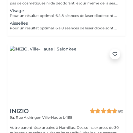
pas de cosmétiques ni de déodorant le jour même de la séance !
Visage
Pour un résultat optimal, 6 à 8 séances de laser diode sont généralement recommandées. En cas de pilosité plus dense, quelques séances supplémentaires peuvent être nécessaires. Recommandations avant chaque séance : - Raser la zone concernée 24h à 48h avant le rendez-vous - Ne pas utiliser de cire, d'épilateur électrique ou de pince à épiler durant les 6 semaines précédant le début du traitement (le rasoir ou les ciseaux restent autorisés) En fin de traitement, 5 à 10 % des poils peuvent subsister. Ceux-ci seront éliminés lors des séances d'entretien, à raison de 1 à 2 fois par an. Le laser traite tous les types de peau, de la plus claire à la plus foncée, ainsi que la majorité des types de poils, à l'exception des poils blancs, qui ne contiennent pas de mélanine.
Aisselles
Pour un résultat optimal, 6 à 8 séances de laser diode sont généralement recommandées. En cas de pilosité plus dense, quelques séances supplémentaires peuvent être nécessaires. Recommandations avant chaque séance : Pas de cosmétiques ni de déodorant le jour même de la séance ! - Raser la zone concernée 24h à 48h avant le rendez-vous - Ne pas utiliser de cire, d'épilateur électrique ou de pince à épiler durant les 6 semaines précédant le début du traitement (le rasoir ou les ciseaux restent autorisés) En fin de traitement, 5 à 10 % des poils peuvent subsister. Ceux-ci seront éliminés lors des séances d'entretien, à raison de 1 à 2 fois par an. Le laser traite tous les types de peau, de la plus claire à la plus foncée, ainsi que la majorité des types de poils, à l'exception des poils blancs, qui ne contiennent pas de mélanine.
INIZIO
190
9a, Rue Aldringen
Ville-Haute L-1118
Votre parenthèse urbaine à Hamilius. Des soins express de 30
minutes aux soins du visage immersifs Swissline, en passant