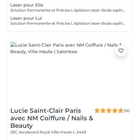
Laser pour Elle
Solution Permanente et Précise L'épilation laser diode saphir est une méthode efficace et durable pour éliminer les poils de manière permanente. Ce traitement utilise un faisceau de lumière ciblant la mélanine dans les follicules pileux, offrant des résultats durables et une réduction significative de la repousse. Le laser diode saphir est connu pour sa précision, sa rapidité et son confort, grâce à un système de refroidissement de la peau. Il est idéal pour des zones comme le visage, les jambes, les aisselles ou le bikini, pour une peau lisse, soyeuse et sans poils. Avant de prendre rendez-vous merci de consulter notre politique de rendez-vous sur la page d'accueil.
Laser pour Lui
Solution Permanente et Précise L'épilation laser diode saphir est une méthode efficace et durable pour éliminer les poils de manière permanente. Ce traitement utilise un faisceau de lumière ciblant la mélanine dans les follicules pileux, offrant des résultats durables et une réduction significative de la repousse. Le laser diode saphir est connu pour sa précision, sa rapidité et son confort, grâce à un système de refroidissement de la peau. Il est idéal pour des zones comme le visage, les jambes, les aisselles ou le bikini, pour une peau lisse, soyeuse et sans poils. Avant de prendre rendez-vous merci de consulter notre politique de rendez-vous sur la page d'accueil.
Lucie Saint-Clair Paris
310
avec NM Coiffure / Nails &
Beauty
25C, boulevard Royal
Ville-Haute L-2449