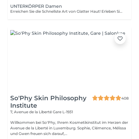
UNTERKÖRPER Damen
Erreichen Sie die Schnellste Art von Glatter Haut! Erleben Sie die Vorteile der dauerhaften Haarentfernung mit unserer fortschrittlichen Lichttechnologie, die effektiv die Haarfollikel anvisiert. Unsere Laserfunktionen: Neueste Technologie: neues Modell 2022 Vielseitige Behandlung: 3-in-1-System: Diodenlaser, Alexandrit und NdYag Zertifizierte Sicherheit: vollständig in der EU zertifiziert Sichtbare Ergebnisse: deutliche Effekte nach Ihrer ersten Sitzung Vollständige Transformation: endergebnisse nach 6-8 Behandlungen Für Alle Geeignet: eignet sich für alle Haut- und Haartypen, außer grauem Haar Komfort steht an erster Stelle: ausgestattet mit einem Kühlsystem für ein schmerzfreies Erlebnis Wie funktioniert die Haarentfernung mit Laser? Vorbereitung: ihre Haut wird gründlich gereinigt. Gel-Anwendung: ein spezielles Gel wird aufgetragen, um die Behandlung zu verbessern. Laserbehandlung: der Laser wird auf die behandelte Stelle angewendet. Beruhigender Abschluss: eine beruhigende Creme wird nach der Behandlung aufgetragen. Altersempfehlungen: am besten geeignet für Personen ab 16-18 Jahren. Nachbehandlungs-Tipps: um optimale Ergebnisse zu gewährleisten, vermeiden Sie bitte eine Sonnenexposition eine Woche vor und nach dem Eingriff. Behandlungsfrequenz: die Sitzungen werden alle 4-8 Wochen empfohlen, insgesamt 6-10 Behandlungen je nach Bereich.
So'Phy Skin Philosophy
408
Institute
7, Avenue de la Liberté
Gare L-1931
Willkommen bei So'Phy, Ihrem Kosmetikinstitut im Herzen der
Avenue de la Liberté in Luxemburg. Sophie, Clémence, Mélissa
und Gwen freuen sich darauf,...