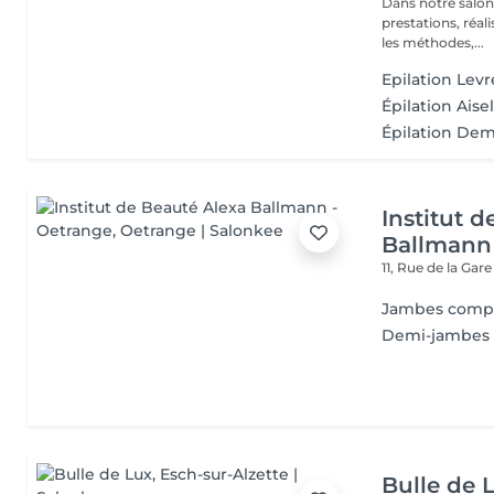
Dans notre salon
prestations, réalisées par nos
les méthodes,...
Epilation Lev
Épilation Aisel
Épilation Dem
Institut 
Ballmann
11, Rue de la Gar
Jambes comp
Demi-jambes
Bulle de 