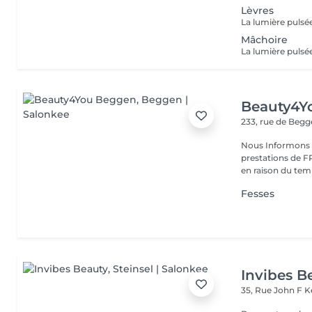
Lèvres
Mâchoire
Beauty4Y
233, rue de Beg
Nous Informons n
prestations de
Fesses
Invibes B
35, Rue John F 