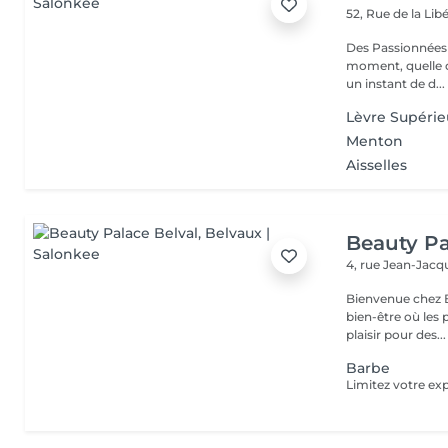
52, Rue de la Lib
Des Passionnées 
moment, quelle q
un instant de d...
Lèvre Supérie
Menton
Aisselles
Beauty Pa
4, rue Jean-Ja
Bienvenue chez B
bien-être où les 
plaisir pour des...
Barbe