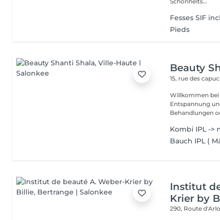
Schönheits...
Fesses SIF inc
Pieds
Beauty Sh
15, rue des capu
Willkommen bei P
Entspannung und Wohlbefin
Behandlungen ode
Kombi IPL -> m
Bauch IPL ( M
Institut 
Krier by Bi
290, Route d'Arlo