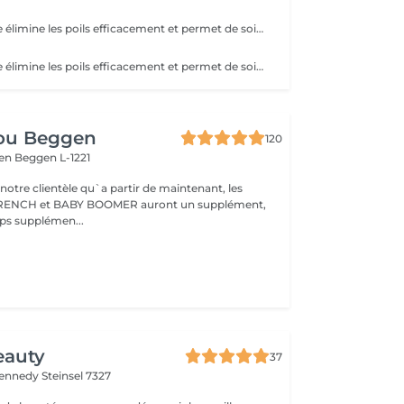
La lumière pulsée élimine les poils efficacement et permet de soigner les boutons de poils incarnés. ATTENTION - Ne pas mettre de crème et/ou de parfum sur la zone à épiler - Ne pas être sous traitement médicamenteux photo sensibilisant au moment de l'épilation
La lumière pulsée élimine les poils efficacement et permet de soigner les boutons de poils incarnés. ATTENTION - Ne pas mettre de crème et/ou de parfum sur la zone à épiler - Ne pas être sous traitement médicamenteux photo sensibilisant au moment de l'épilation
ou Beggen
120
gen
Beggen L-1221
otre clientèle qu`a partir de maintenant, les
 FRENCH et BABY BOOMER auront un supplément,
en raison du temps supplémen...
eauty
37
Kennedy
Steinsel 7327