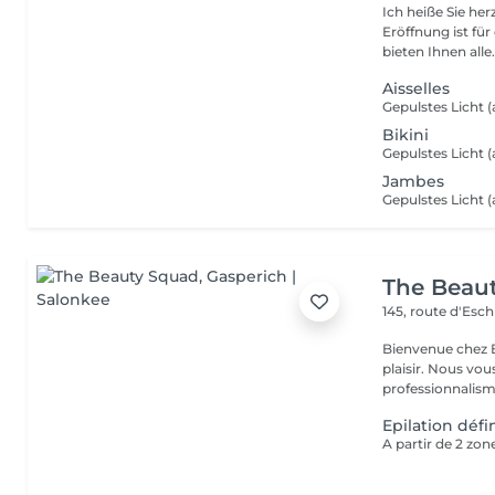
Ich heiße Sie he
Eröffnung ist fü
bieten Ihnen alle.
Aisselles
Bikini
Jambes
The Beau
145, route d'Esc
Bienvenue chez B
plaisir. Nous vou
professionnalisme
Epilation déf