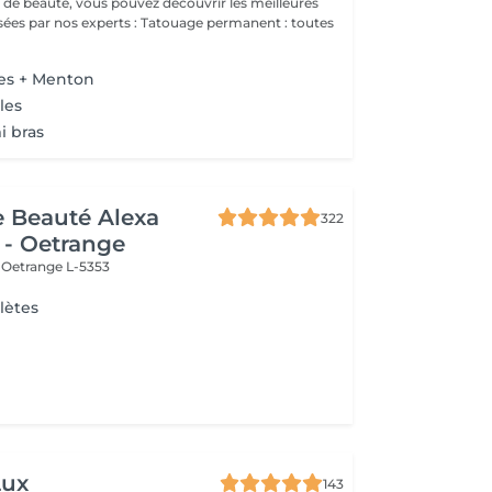
 de beauté, vous pouvez découvrir les meilleures
 experts : Tatouage permanent : toutes
res + Menton
les
i bras
de Beauté Alexa
322
 - Oetrange
e
Oetrange L-5353
lètes
Lux
143