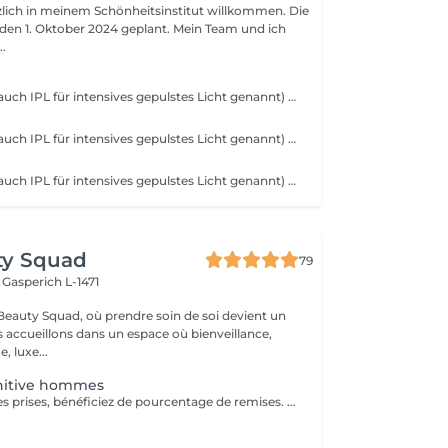
rzlich in meinem Schönheitsinstitut willkommen. Die
r den 1. Oktober 2024 geplant. Mein Team und ich
..
Gepulstes Licht (auch IPL für intensives gepulstes Licht genannt) wirkt auf das Haar, indem es ein Licht sendet, das vom schwarzen Pigment des Haares absorbiert wird. Lokal gepulstes Licht wird zu Wärme. Es ist diese thermische Reaktion an der Haarwurzel (der Zwiebel), die das Nachwachsen verändert und verlangsamt. Ab den ersten Sitzungen fallen die Haare aus und wachsen immer weniger nach.
Gepulstes Licht (auch IPL für intensives gepulstes Licht genannt) wirkt auf das Haar, indem es ein Licht sendet, das vom schwarzen Pigment des Haares absorbiert wird. Lokal gepulstes Licht wird zu Wärme. Es ist diese thermische Reaktion an der Haarwurzel (der Zwiebel), die das Nachwachsen verändert und verlangsamt. Ab den ersten Sitzungen fallen die Haare aus und wachsen immer weniger nach.
Gepulstes Licht (auch IPL für intensives gepulstes Licht genannt) wirkt auf das Haar, indem es ein Licht sendet, das vom schwarzen Pigment des Haares absorbiert wird. Lokal gepulstes Licht wird zu Wärme. Es ist diese thermische Reaktion an der Haarwurzel (der Zwiebel), die das Nachwachsen verändert und verlangsamt. Ab den ersten Sitzungen fallen die Haare aus und wachsen immer weniger nach.
ty Squad
79
h
Gasperich L-1471
eauty Squad, où prendre soin de soi devient un
s accueillons dans un espace où bienveillance,
, luxe...
initive hommes
A partir de 2 zones prises, bénéficiez de pourcentage de remises. Plus d'informations durant votre rendez-vous d'information