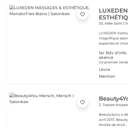
LUXEDEN
ESTHÉTI
33, Allée Saint C
LUXEDEN Institu
magnifique salon
expertise et choisi
1er Rdv d'info
séance
Lèvre
Menton
Beauty4Y
2, Topaze shoppi
Beauty4you a déb
avril 2017, Beau
limitée de droit...