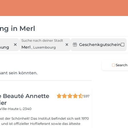
ung
in
Merl
Suche nach deiner Stadt
Geschenkgutschein
rnung
Merl
,
Luxembourg
Search
ssant sein könnten.
de Beauté Annette
597
ier
Ville-Haute L-2340
 Das Institut befindet sich seit 1970
nd ist offizieller Hoflieferant sowie das älteste