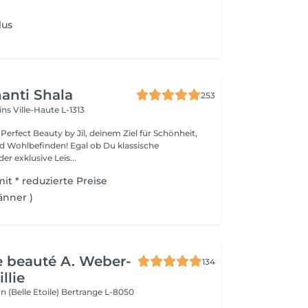
lus
anti Shala
253
cins
Ville-Haute L-1313
erfect Beauty by Jil, deinem Ziel für Schönheit,
den! Egal ob Du klassische
r exklusive Leis...
it * reduzierte Preise
änner )
de beauté A. Weber-
134
llie
n (Belle Etoile)
Bertrange L-8050