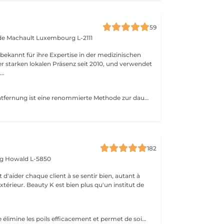
59
 de Machault
Luxembourg L-2111
 bekannt für ihre Expertise in der medizinischen
er starken lokalen Präsenz seit 2010, und verwendet
..
Die Laser-Haarentfernung ist eine renommierte Methode zur dauerhaften Entfernung unerwünschter Haare. In der Mediskin-Klinik stehen je nach Ihrem Fototyp drei Arten von Geräten zur Verfügung: Alexandrit, Nd-Yag und Diode. Während Ihrer ersten Sitzung führen wir eine Bewertung durch, um Ihre Ziele basierend auf Ihrem Haut- und Haartyp festzulegen.
182
rg
Howald L-5850
 d'aider chaque client à se sentir bien, autant à
'extérieur. Beauty K est bien plus qu'un institut de
La lumière pulsée élimine les poils efficacement et permet de soigner les boutons de poils incarnés. ATTENTION - Ne pas mettre de crème et/ou de parfum sur la zone à épiler - Ne pas être sous traitement médicamenteux photo sensibilisant au moment de l'épilation