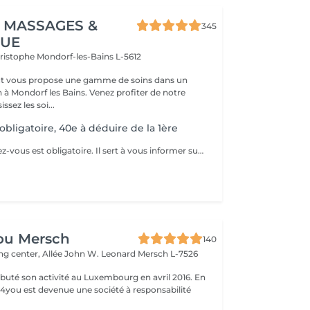
 MASSAGES &
345
QUE
hristophe
Mondorf-les-Bains L-5612
t vous propose une gamme de soins dans un
 à Mondorf les Bains. Venez profiter de notre
ssez les soi...
 obligatoire, 40e à déduire de la 1ère
Ce premier rendez-vous est obligatoire. Il sert à vous informer sur la technique, le traitement, les contre-indications,... Nous vous informons lors de ce rendez-vous ce qu'il faut faire avant, pendant et après le traitement. Un formulaire d'informations et de consentement sera établit.
ou Mersch
140
ng center, Allée John W. Leonard
Mersch L-7526
uté son activité au Luxembourg en avril 2016. En
ty4you est devenue une société à responsabilité