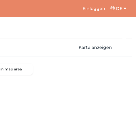
Einloggen
DE
Karte anzeigen
 in map area