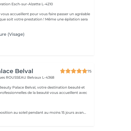
ération
Esch-sur-Alzette L-4210
vous accueillent pour vous faire passer un agréable
ue soit votre prestation ! Même une épilation sera
ure (Visage)
lace Belval
75
cques ROUSSEAU
Belvaux L-4368
eauty Palace Belval, votre destination beauté et
professionnelles de la beauté vous accueillent avec
Limitez votre exposition au soleil pendant au moins 15 jours avant votre séance d'épilation au laser pour protéger votre peau et optimiser les résultats. Rasez la zone à traiter 48 heures avant la séance. Cette étape permet au laser de cibler efficacement la racine du poil sans brûler les poils en surface. Certaines substances, comme l'isotrétinoïne (à éviter pendant 6 mois), les antibiotiques (à éviter 1 semaine) et les médicaments augmentant la sensibilité à la lumière, peuvent rendre votre peau plus réactive au laser. Assurez-vous d'en parler à votre praticien. Évitez l'utilisation d'auto-bronzants ou de crèmes bronzantes avant le traitement pour garantir une efficacité maximale et une sécurité optimale.