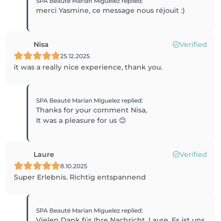
SPA Beauté Marian Miguelez
replied
:
merci Yasmine, ce message nous réjouit :)
Nisa
Verified
25.12.2025
it was a really nice experience, thank you.
SPA Beauté Marian Miguelez
replied
:
Thanks for your comment Nisa,
It was a pleasure for us 😊
Laure
Verified
8.10.2025
Super Erlebnis. Richtig entspannend
SPA Beauté Marian Miguelez
replied
:
Vielen Dank für Ihre Nachricht, Laure. Es ist uns