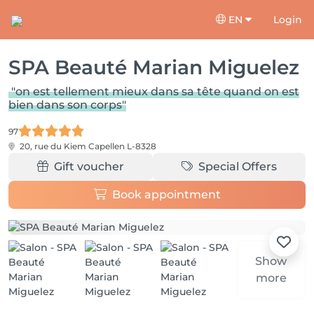
EN
Login
SPA Beauté Marian Miguelez
"on est tellement mieux dans sa tête quand on est
bien dans son corps"
97
20, rue du Kiem
Capellen L-8328
Gift voucher
Special Offers
Book appointment
Show
more