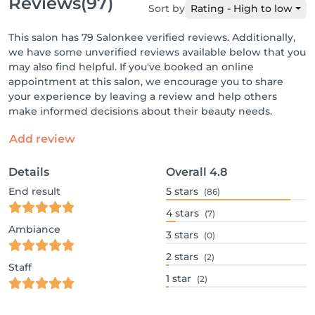
Reviews
(97)
Sort by
Rating - High to low
This salon has 79 Salonkee verified reviews. Additionally,
we have some unverified reviews available below that you
may also find helpful. If you've booked an online
appointment at this salon, we encourage you to share
your experience by leaving a review and help others
make informed decisions about their beauty needs.
Add review
Details
Overall
4.8
End result
5
stars
(86)
4
stars
(7)
Ambiance
3
stars
(0)
2
stars
(2)
Staff
1
star
(2)