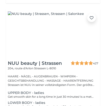
NUU beauty | Strassen
427
204, route d'Arlon
Strassen L-8010
HAARE - NÄGEL - AUGENBRAUEN - WIMPERN -
GESICHTSBEHANDLUNG - MASSAGE - HAARENTFERNUNG
Strassen ist NUU in seiner vollständigsten Form. Der größte
Sal...
UPPER BODY - ladies
Get smooth skin for a long time in just 30 minutes! Is a method of hair removal when your hair is pulled out with warm wax with the hair follicle. How is wax epilation done? - preparation is performed - wax is applied - depilation is performed - wax residue is removed Age restrictions: recommended to do from 14 years. Post procedure recommendations: do not take hot bath, do not visit sauna, do not swim in the pool for 12 hours after the procedure - it can cause irritation. Frequency: once in 4 weeks.
LOWER BODY - ladies