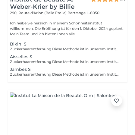
Weber-Krier by Billie
290, Route d'Arlon (Belle Etoile)
Bertrange L-8050
Ich heiße Sie herzlich in meinem Schönheitsinstitut
willkommen. Die Eröffnung ist für den 1. Oktober 2024 geplant.
Mein Team und ich bieten Ihnen alle...
Bikini S
Zuckerhaarentfernung Diese Methode ist in unserem Institut sehr beliebt geworden. Die Zuckerpaste ist 100% natürlich. Sie basiert auf tausendjährigen Rezepten aus dem Nahen Osten und enthält ausschließlich Wasser und Zucker ohne chemische, aromatische oder färbende Substanzen. Die Paste ist hypoallergen und verursacht keine Hautreizungen. Sie gilt für alle Bereiche. Die Paste wird in das Follikel massiert, umhüllt die Haare, umgibt sie und schmiert sie. Die Extraktion erfolgt in natürlicher Haarwuchsrichtung. Es gibt keine gebrochenen Haare mehr im Follikel. Diese Technik verursacht keine Rötung oder Reizung der Haut. Ein nicht zu vernachlässigender Vorteil ist die Tatsache, dass Sie keine bestimmte Haarlänge haben müssen, da der Zucker anders als beim Wachs sehr kurze Haare effektiv entfernt. Wir empfehlen diese Methode auch Teenagern beim ersten Depilieren und bei Menschen, die eine vollständige Körperhaarentfernung wünschen, da sie viel weniger schmerzhaft ist als Wachsen.
Aisselles S
Zuckerhaarentfernung Diese Methode ist in unserem Institut sehr beliebt geworden. Die Zuckerpaste ist 100% natürlich. Sie basiert auf tausendjährigen Rezepten aus dem Nahen Osten und enthält ausschließlich Wasser und Zucker ohne chemische, aromatische oder färbende Substanzen. Die Paste ist hypoallergen und verursacht keine Hautreizungen. Sie gilt für alle Bereiche. Die Paste wird in das Follikel massiert, umhüllt die Haare, umgibt sie und schmiert sie. Die Extraktion erfolgt in natürlicher Haarwuchsrichtung. Es gibt keine gebrochenen Haare mehr im Follikel. Diese Technik verursacht keine Rötung oder Reizung der Haut. Ein nicht zu vernachlässigender Vorteil ist die Tatsache, dass Sie keine bestimmte Haarlänge haben müssen, da der Zucker anders als beim Wachs sehr kurze Haare effektiv entfernt. Wir empfehlen diese Methode auch Teenagern beim ersten Depilieren und bei Menschen, die eine vollständige Körperhaarentfernung wünschen, da sie viel weniger schmerzhaft ist als Wachsen.
Jambes S
Zuckerhaarentfernung Diese Methode ist in unserem Institut sehr beliebt geworden. Die Zuckerpaste ist 100% natürlich. Sie basiert auf tausendjährigen Rezepten aus dem Nahen Osten und enthält ausschließlich Wasser und Zucker ohne chemische, aromatische oder färbende Substanzen. Die Paste ist hypoallergen und verursacht keine Hautreizungen. Sie gilt für alle Bereiche. Die Paste wird in das Follikel massiert, umhüllt die Haare, umgibt sie und schmiert sie. Die Extraktion erfolgt in natürlicher Haarwuchsrichtung. Es gibt keine gebrochenen Haare mehr im Follikel. Diese Technik verursacht keine Rötung oder Reizung der Haut. Ein nicht zu vernachlässigender Vorteil ist die Tatsache, dass Sie keine bestimmte Haarlänge haben müssen, da der Zucker anders als beim Wachs sehr kurze Haare effektiv entfernt. Wir empfehlen diese Methode auch Teenagern beim ersten Depilieren und bei Menschen, die eine vollständige Körperhaarentfernung wünschen, da sie viel weniger schmerzhaft ist als Wachsen.