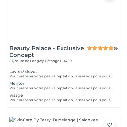
Beauty Palace - Exclusive
69
Concept
57, route de Longwy
Pétange L-4750
Lèvres/ duvet
Pour préparer votre peau à l'épilation, laissez vos poils pousser pendant au moins deux semaines après le dernier rasage pour assurer une longueur adéquate. Il est également recommandé, mais non indispensable, d'effectuer un gommage doux 24 heures avant la séance pour éliminer les cellules mortes et faciliter l'extraction des poils. Le jour de l'épilation, évitez d'appliquer des crèmes ou des huiles sur la zone concernée afin d'assurer une bonne adhérence de la cire. Enfin, protégez votre peau en évitant l'exposition au soleil ou les séances de bronzage, qui pourraient la rendre plus sensible et irritable.
Menton
Pour préparer votre peau à l'épilation, laissez vos poils pousser pendant au moins deux semaines après le dernier rasage pour assurer une longueur adéquate. Il est également recommandé, mais non indispensable, d'effectuer un gommage doux 24 heures avant la séance pour éliminer les cellules mortes et faciliter l'extraction des poils. Le jour de l'épilation, évitez d'appliquer des crèmes ou des huiles sur la zone concernée afin d'assurer une bonne adhérence de la cire. Enfin, protégez votre peau en évitant l'exposition au soleil ou les séances de bronzage, qui pourraient la rendre plus sensible et irritable.
Visage
Pour préparer votre peau à l'épilation, laissez vos poils pousser pendant au moins deux semaines après le dernier rasage pour assurer une longueur adéquate. Il est également recommandé, mais non indispensable, d'effectuer un gommage doux 24 heures avant la séance pour éliminer les cellules mortes et faciliter l'extraction des poils. Le jour de l'épilation, évitez d'appliquer des crèmes ou des huiles sur la zone concernée afin d'assurer une bonne adhérence de la cire. Enfin, protégez votre peau en évitant l'exposition au soleil ou les séances de bronzage, qui pourraient la rendre plus sensible et irritable.