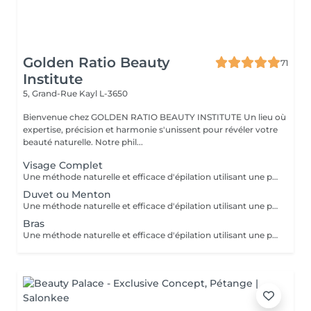
Golden Ratio Beauty
71
Institute
5, Grand-Rue
Kayl L-3650
Bienvenue chez GOLDEN RATIO BEAUTY INSTITUTE Un lieu où
expertise, précision et harmonie s'unissent pour révéler votre
beauté naturelle. Notre phil...
Visage Complet
Une méthode naturelle et efficace d'épilation utilisant une pâte à base de sucre, eau et citron, idéale pour tous types de peaux, même sensibles. Bénéfices : moins douloureuse, réduit les risques d'irritation et respecte la peau. Résultat : une peau douce et nette, avec une repousse plus lente. Une épilation douce, écologique et respectueuse de votre peau.
Duvet ou Menton
Une méthode naturelle et efficace d'épilation utilisant une pâte à base de sucre, eau et citron, idéale pour tous types de peaux, même sensibles. Bénéfices : moins douloureuse, réduit les risques d'irritation et respecte la peau. Résultat : une peau douce et nette, avec une repousse plus lente. Une épilation douce, écologique et respectueuse de votre peau.
Bras
Une méthode naturelle et efficace d'épilation utilisant une pâte à base de sucre, eau et citron, idéale pour tous types de peaux, même sensibles. Bénéfices : moins douloureuse, réduit les risques d'irritation et respecte la peau. Résultat : une peau douce et nette, avec une repousse plus lente. Une épilation douce, écologique et respectueuse de votre peau.