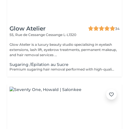
Glow Atelier
34
55, Rue de Cessange
Cessange L-L1320
Glow Atelier is a luxury beauty studio specialising in eyelash
extensions, lash lift, eyebrow treatments, permanent makeup,
and hair removal services ...
Sugaring /Épilation au Sucre
Premium sugaring hair removal performed with high-quality professional products. The treatment is designed to be gentle on the skin while effectively removing unwanted hair. Skin cleansing is performed before the procedure, followed by soothing and regenerative aftercare products to help reduce irritation and leave the skin smooth and comfortable. Épilation au sucre réalisée avec des produits professionnels haut de gamme. Le soin est conçu pour respecter la peau tout en éliminant efficacement les poils indésirables. La peau est nettoyée avant la procédure, puis des soins apaisants et régénérants sont appliqués afin de réduire les irritations et de laisser la peau douce et confortable.