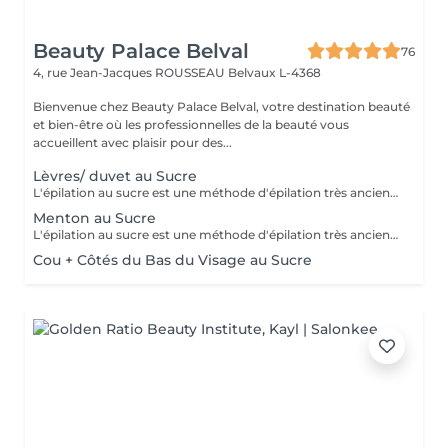
Beauty Palace Belval
76
4, rue Jean-Jacques ROUSSEAU
Belvaux L-4368
Bienvenue chez Beauty Palace Belval, votre destination beauté
et bien-être où les professionnelles de la beauté vous
accueillent avec plaisir pour des...
Lèvres/ duvet au Sucre
L'épilation au sucre est une méthode d'épilation très ancienne utilisée depuis 1900 av. JC. Composée d'eau, de jus de citron, de miel et de sucre. 100% naturelle elle à des propriétés exfoliantes. Idéale pour les poils courts, durs ou incarnés. La peau est plus douce et soyeuse.
Menton au Sucre
L'épilation au sucre est une méthode d'épilation très ancienne utilisée depuis 1900 av. JC. Composée d'eau, de jus de citron, de miel et de sucre. 100% naturelle elle à des propriétés exfoliantes. Idéale pour les poils courts, durs ou incarnés. La peau est plus douce et soyeuse.
Cou + Côtés du Bas du Visage au Sucre