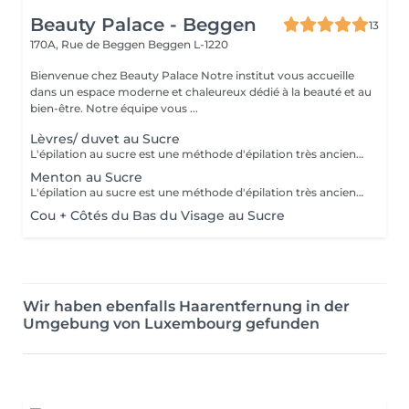
Beauty Palace - Beggen
13
170A, Rue de Beggen
Beggen L-1220
Bienvenue chez Beauty Palace Notre institut vous accueille
dans un espace moderne et chaleureux dédié à la beauté et au
bien-être. Notre équipe vous ...
Lèvres/ duvet au Sucre
L'épilation au sucre est une méthode d'épilation très ancienne utilisée depuis 1900 av. JC. Composée d'eau, de jus de citron, de miel et de sucre. 100% naturelle elle à des propriétés exfoliantes. Idéale pour les poils courts, durs ou incarnés. La peau est plus douce et soyeuse.
Menton au Sucre
L'épilation au sucre est une méthode d'épilation très ancienne utilisée depuis 1900 av. JC. Composée d'eau, de jus de citron, de miel et de sucre. 100% naturelle elle à des propriétés exfoliantes. Idéale pour les poils courts, durs ou incarnés. La peau est plus douce et soyeuse.
Cou + Côtés du Bas du Visage au Sucre
Wir haben ebenfalls Haarentfernung in der
Umgebung von Luxembourg gefunden