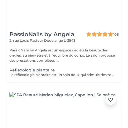
PassioNails by Angela
106
2, rue Louis Pasteur
Dudelange L-3543
PassioNails by Angela est un espace dédié à la beauté des
ongles, au bien-être et à l'équilibre du corps. Le salon propose
des prestations complètes :...
Réflexologie plantaire
La réflexologie plantaire est un soin doux qui stimule des zones précises du pied pour rééquilibrer le corps, apaiser le stress et libérer les tensions. Grâce à des pressions ciblées, elle favorise la détente profonde, améliore le sommeil, la circulation et le bien-être général. Un moment de relaxation totale, où le corps retrouve naturellement son harmonie