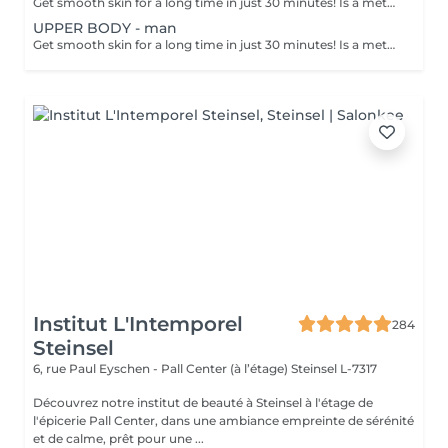
Get smooth skin for a long time in just 30 minutes! Is a method of hair removal when your hair is pulled out with warm wax with the hair follicle. How is wax epilation done? - preparation is performed - wax is applied - depilation is performed - wax residue is removed Age restrictions: recommended to do from 14 years. Post procedure recommendations: do not take hot bath, do not visit sauna, do not swim in the pool for 12 hours after the procedure - it can cause irritation. Frequency: once in 4 weeks.
UPPER BODY - man
Get smooth skin for a long time in just 30 minutes! Is a method of hair removal when your hair is pulled out with warm wax with the hair follicle. How is wax epilation done? - preparation is performed - wax is applied - depilation is performed - wax residue is removed Age restrictions: recommended to do from 14 years. Post procedure recommendations: do not take hot bath, do not visit sauna, do not swim in the pool for 12 hours after the procedure - it can cause irritation. Frequency: once in 4 weeks.
Institut L'Intemporel
284
Steinsel
6, rue Paul Eyschen - Pall Center (à l’étage)
Steinsel L-7317
Découvrez notre institut de beauté à Steinsel à l'étage de
l'épicerie Pall Center, dans une ambiance empreinte de sérénité
et de calme, prêt pour une ...