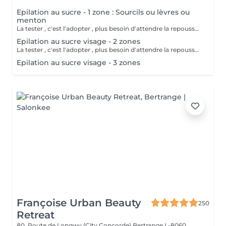
Epilation au sucre - 1 zone : Sourcils ou lèvres ou
menton
La tester , c'est l'adopter , plus besoin d'attendre la repousse , soin exfoliant en même temps , moins douloureux , plus efficace sur le long terme.
Epilation au sucre visage - 2 zones
La tester , c'est l'adopter , plus besoin d'attendre la repousse , soin exfoliant en même temps , moins douloureux , plus efficace sur le long terme.
Epilation au sucre visage - 3 zones
Françoise Urban Beauty
250
Retreat
80, Route de Longwy (City Concorde)
Bertrange L-8060