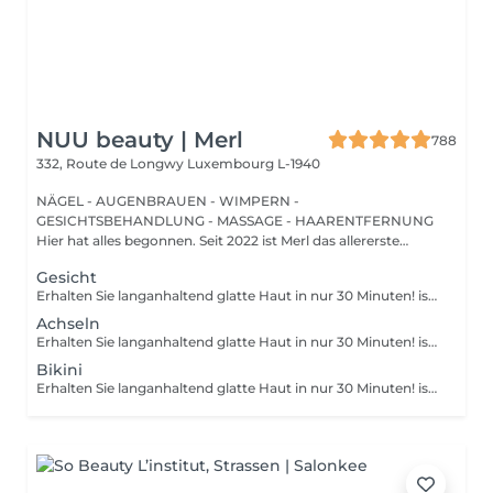
NUU beauty | Merl
788
332, Route de Longwy
Luxembourg L-1940
NÄGEL - AUGENBRAUEN - WIMPERN -
GESICHTSBEHANDLUNG - MASSAGE - HAARENTFERNUNG
Hier hat alles begonnen. Seit 2022 ist Merl das allererste
Zuhause der ...
Gesicht
Erhalten Sie langanhaltend glatte Haut in nur 30 Minuten! ist eine Methode zur Haarentfernung, bei der die Haare mitsamt der Haarfollikel mit warmem Wachs herausgezogen werden. Wie wird die Wachs-Epilation durchgeführt? - Vorbereitung (die Kosmetikerin trägt eine spezielle antiseptische Lotion auf die Haut auf) - Wachs wird aufgetragen (die Wachsmischung wird auf eine bestimmte Temperatur erhitzt und anschließend mit einem Holzspatel auf die Haut aufgetragen) - Enthaarung (nachdem das Wachs ausgehärtet ist, entfernt die Kosmetikerin die Wachsstreifen mit den Haaren durch scharfe Bewegungen) - Wachsreste werden entfernt (Wachsreste werden entfernt und Aloe-Vera-Creme wird aufgetragen) Altersbeschränkungen: empfohlenes Mindestalter ab 14 Jahren. Empfehlungen nach dem Eingriff: es wird empfohlen, innerhalb von 12 Stunden nach dem Eingriff kein heißes Bad zu nehmen, keine Sauna zu besuchen und nicht im Pool zu schwimmen, da dies zu Reizungen führen kann. Frequenz: einmal in 4 Wochen.
Achseln
Erhalten Sie langanhaltend glatte Haut in nur 30 Minuten! ist eine Methode zur Haarentfernung, bei der die Haare mitsamt der Haarfollikel mit warmem Wachs herausgezogen werden. Wie wird die Wachs-Epilation durchgeführt? - Vorbereitung (die Kosmetikerin trägt eine spezielle antiseptische Lotion auf die Haut auf) - Wachs wird aufgetragen (die Wachsmischung wird auf eine bestimmte Temperatur erhitzt und anschließend mit einem Holzspatel auf die Haut aufgetragen) - Enthaarung (nachdem das Wachs ausgehärtet ist, entfernt die Kosmetikerin die Wachsstreifen mit den Haaren durch scharfe Bewegungen) - Wachsreste werden entfernt (Wachsreste werden entfernt und Aloe-Vera-Creme wird aufgetragen) Altersbeschränkungen: empfohlenes Mindestalter ab 14 Jahren. Empfehlungen nach dem Eingriff: es wird empfohlen, innerhalb von 12 Stunden nach dem Eingriff kein heißes Bad zu nehmen, keine Sauna zu besuchen und nicht im Pool zu schwimmen, da dies zu Reizungen führen kann. Frequenz: einmal in 4 Wochen.
Bikini
Erhalten Sie langanhaltend glatte Haut in nur 30 Minuten! ist eine Methode zur Haarentfernung, bei der die Haare mitsamt der Haarfollikel mit warmem Wachs herausgezogen werden. Wie wird die Wachs-Epilation durchgeführt? - Vorbereitung (die Kosmetikerin trägt eine spezielle antiseptische Lotion auf die Haut auf) - Wachs wird aufgetragen (die Wachsmischung wird auf eine bestimmte Temperatur erhitzt und anschließend mit einem Holzspatel auf die Haut aufgetragen) - Enthaarung (nachdem das Wachs ausgehärtet ist, entfernt die Kosmetikerin die Wachsstreifen mit den Haaren durch scharfe Bewegungen) - Wachsreste werden entfernt (Wachsreste werden entfernt und Aloe-Vera-Creme wird aufgetragen) Altersbeschränkungen: empfohlenes Mindestalter ab 14 Jahren. Empfehlungen nach dem Eingriff: es wird empfohlen, innerhalb von 12 Stunden nach dem Eingriff kein heißes Bad zu nehmen, keine Sauna zu besuchen und nicht im Pool zu schwimmen, da dies zu Reizungen führen kann. Frequenz: einmal in 4 Wochen.