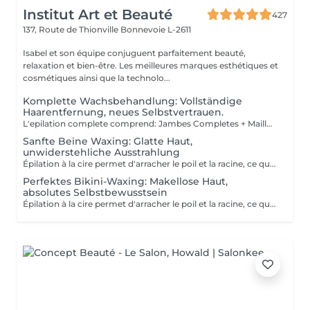
Institut Art et Beauté
427
137, Route de Thionville
Bonnevoie L-2611
Isabel et son équipe conjuguent parfaitement beauté,
relaxation et bien-être. Les meilleures marques esthétiques et
cosmétiques ainsi que la technolo...
Komplette Wachsbehandlung: Vollständige
Haarentfernung, neues Selbstvertrauen.
L'epilation complete comprend: Jambes Completes + Maillot intégral + Aisselles + Sourcils + Duvet Épilation à la cire permet d'arracher le poil et la racine, ce qui a pour effet de ralentir la repousse de quelques semaines. De plus, le poil qui repoussera sera plus fin. L'épilation à la cire est une méthode efficace pour tous les types de poils. La cire tiède est utilisée sur la majorité des régions corporelles. Pour les régions plus sensibles, comme les aisselles et le bikini, c'est plutôt la cire chaude qui est utilisée afin de minimiser les risques d'ecchymoses dus à une traction trop forte.
Sanfte Beine Waxing: Glatte Haut,
unwiderstehliche Ausstrahlung
Épilation à la cire permet d'arracher le poil et la racine, ce qui a pour effet de ralentir la repousse de quelques semaines. De plus, le poil qui repoussera sera plus fin. L'épilation à la cire est une méthode efficace pour tous les types de poils. La cire tiède est utilisée sur la majorité des régions corporelles. Pour les régions plus sensibles, comme les aisselles et le bikini, c'est plutôt la cire chaude qui est utilisée afin de minimiser les risques d'ecchymoses dus à une traction trop forte.
Perfektes Bikini-Waxing: Makellose Haut,
absolutes Selbstbewusstsein
Épilation à la cire permet d'arracher le poil et la racine, ce qui a pour effet de ralentir la repousse de quelques semaines. De plus, le poil qui repoussera sera plus fin. L'épilation à la cire est une méthode efficace pour tous les types de poils. La cire tiède est utilisée sur la majorité des régions corporelles. Pour les régions plus sensibles, comme les aisselles et le bikini, c'est plutôt la cire chaude qui est utilisée afin de minimiser les risques d'ecchymoses dus à une traction trop forte.