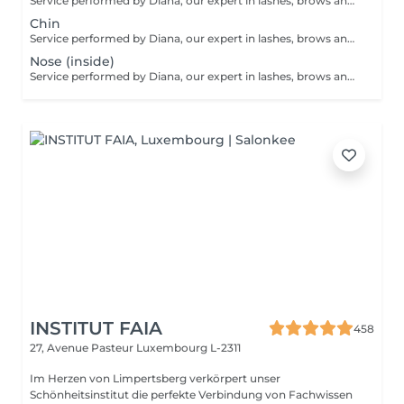
Service performed by Diana, our expert in lashes, brows and hair removal, with over 10 years of experience, ensuring precision and high-quality results.
Chin
Service performed by Diana, our expert in lashes, brows and hair removal, with over 10 years of experience, ensuring precision and high-quality results.
Nose (inside)
Service performed by Diana, our expert in lashes, brows and hair removal, with over 10 years of experience, ensuring precision and high-quality results.
INSTITUT FAIA
458
27, Avenue Pasteur
Luxembourg L-2311
Im Herzen von Limpertsberg verkörpert unser
Schönheitsinstitut die perfekte Verbindung von Fachwissen