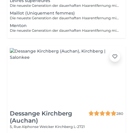
Lèvres supérieures
Die neueste Generation der dauerhaften Haarentfernung mit Intense Pulsed Light liefert beeindruckende Ergebnisse für verschiedene Hauttypen. Die patentierte "In-motion"-Technologie macht die Behandlung nahezu schmerzfrei.
Maillot (Uniquement femmes)
Die neueste Generation der dauerhaften Haarentfernung mit Intense Pulsed Light liefert beeindruckende Ergebnisse für verschiedene Hauttypen. Die patentierte "In-motion"-Technologie macht die Behandlung nahezu schmerzfrei.
Menton
Die neueste Generation der dauerhaften Haarentfernung mit Intense Pulsed Light liefert beeindruckende Ergebnisse für verschiedene Hauttypen. Die patentierte "In-motion"-Technologie macht die Behandlung nahezu schmerzfrei.
Dessange Kirchberg
280
(Auchan)
5, Rue Alphonse Weicker
Kirchberg L-2721