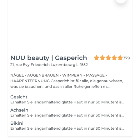
NUU beauty | Gasperich
379
21, rue Evy Friederich
Luxembourg L-1552
NÄGEL - AUGENBRAUEN - WIMPERN - MASSAGE -
HAARENTFERNUNG Gasperich ist für alle, die genau wissen,
was sie brauchen, und das in aller Ruhe genießen m...
Gesicht
Erhalten Sie langanhaltend glatte Haut in nur 30 Minuten! ist eine Methode zur Haarentfernung, bei der die Haare mitsamt der Haarfollikel mit warmem Wachs herausgezogen werden. Wie wird die Wachs-Epilation durchgeführt? - Vorbereitung (die Kosmetikerin trägt eine spezielle antiseptische Lotion auf die Haut auf) - Wachs wird aufgetragen (die Wachsmischung wird auf eine bestimmte Temperatur erhitzt und anschließend mit einem Holzspatel auf die Haut aufgetragen) - Enthaarung (nachdem das Wachs ausgehärtet ist, entfernt die Kosmetikerin die Wachsstreifen mit den Haaren durch scharfe Bewegungen) - Wachsreste werden entfernt (Wachsreste werden entfernt und Aloe-Vera-Creme wird aufgetragen) Altersbeschränkungen: empfohlenes Mindestalter ab 14 Jahren. Empfehlungen nach dem Eingriff: es wird empfohlen, innerhalb von 12 Stunden nach dem Eingriff kein heißes Bad zu nehmen, keine Sauna zu besuchen und nicht im Pool zu schwimmen, da dies zu Reizungen führen kann. Frequenz: einmal in 4 Wochen.
Achseln
Erhalten Sie langanhaltend glatte Haut in nur 30 Minuten! ist eine Methode zur Haarentfernung, bei der die Haare mitsamt der Haarfollikel mit warmem Wachs herausgezogen werden. Wie wird die Wachs-Epilation durchgeführt? - Vorbereitung (die Kosmetikerin trägt eine spezielle antiseptische Lotion auf die Haut auf) - Wachs wird aufgetragen (die Wachsmischung wird auf eine bestimmte Temperatur erhitzt und anschließend mit einem Holzspatel auf die Haut aufgetragen) - Enthaarung (nachdem das Wachs ausgehärtet ist, entfernt die Kosmetikerin die Wachsstreifen mit den Haaren durch scharfe Bewegungen) - Wachsreste werden entfernt (Wachsreste werden entfernt und Aloe-Vera-Creme wird aufgetragen) Altersbeschränkungen: empfohlenes Mindestalter ab 14 Jahren. Empfehlungen nach dem Eingriff: es wird empfohlen, innerhalb von 12 Stunden nach dem Eingriff kein heißes Bad zu nehmen, keine Sauna zu besuchen und nicht im Pool zu schwimmen, da dies zu Reizungen führen kann. Frequenz: einmal in 4 Wochen.
Bikini
Erhalten Sie langanhaltend glatte Haut in nur 30 Minuten! ist eine Methode zur Haarentfernung, bei der die Haare mitsamt der Haarfollikel mit warmem Wachs herausgezogen werden. Wie wird die Wachs-Epilation durchgeführt? - Vorbereitung (die Kosmetikerin trägt eine spezielle antiseptische Lotion auf die Haut auf) - Wachs wird aufgetragen (die Wachsmischung wird auf eine bestimmte Temperatur erhitzt und anschließend mit einem Holzspatel auf die Haut aufgetragen) - Enthaarung (nachdem das Wachs ausgehärtet ist, entfernt die Kosmetikerin die Wachsstreifen mit den Haaren durch scharfe Bewegungen) - Wachsreste werden entfernt (Wachsreste werden entfernt und Aloe-Vera-Creme wird aufgetragen) Altersbeschränkungen: empfohlenes Mindestalter ab 14 Jahren. Empfehlungen nach dem Eingriff: es wird empfohlen, innerhalb von 12 Stunden nach dem Eingriff kein heißes Bad zu nehmen, keine Sauna zu besuchen und nicht im Pool zu schwimmen, da dies zu Reizungen führen kann. Frequenz: einmal in 4 Wochen.