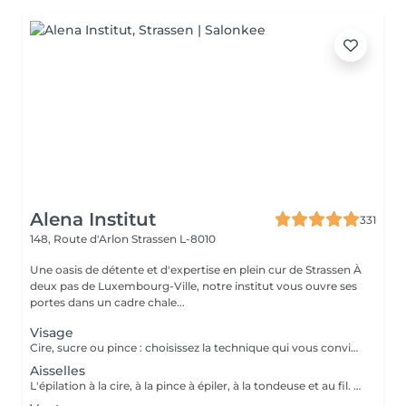
Alena Institut
331
148, Route d'Arlon
Strassen L-8010
Une oasis de détente et d'expertise en plein cur de Strassen À
deux pas de Luxembourg-Ville, notre institut vous ouvre ses
portes dans un cadre chale...
Visage
Cire, sucre ou pince : choisissez la technique qui vous convient ! Pour un résultat impeccable, chaque séance se termine toujours par une finition minutieuse à la pince. Résultat net, peau douce et parfaite, à chaque fois.
Aisselles
L'épilation à la cire, à la pince à épiler, à la tondeuse et au fil. Toutes nos techniques d'épilation vous garantissent un résultat net et durable. En fin de séance, quelque soit la technique d'épilation choisie, nous utilisons systématiquement une pince à épiler, pour un résultat parfait.