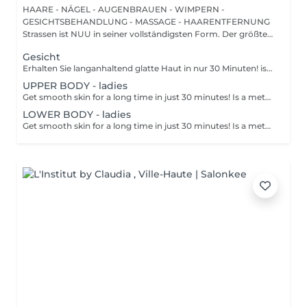
HAARE - NÄGEL - AUGENBRAUEN - WIMPERN -
GESICHTSBEHANDLUNG - MASSAGE - HAARENTFERNUNG
Strassen ist NUU in seiner vollständigsten Form. Der größte
Sal...
Gesicht
Erhalten Sie langanhaltend glatte Haut in nur 30 Minuten! ist eine Methode zur Haarentfernung, bei der die Haare mitsamt der Haarfollikel mit warmem Wachs herausgezogen werden. Wie wird die Wachs-Epilation durchgeführt? - Vorbereitung (die Kosmetikerin trägt eine spezielle antiseptische Lotion auf die Haut auf) - Wachs wird aufgetragen (die Wachsmischung wird auf eine bestimmte Temperatur erhitzt und anschließend mit einem Holzspatel auf die Haut aufgetragen) - Enthaarung (nachdem das Wachs ausgehärtet ist, entfernt die Kosmetikerin die Wachsstreifen mit den Haaren durch scharfe Bewegungen) - Wachsreste werden entfernt (Wachsreste werden entfernt und Aloe-Vera-Creme wird aufgetragen) Altersbeschränkungen: empfohlenes Mindestalter ab 14 Jahren. Empfehlungen nach dem Eingriff: es wird empfohlen, innerhalb von 12 Stunden nach dem Eingriff kein heißes Bad zu nehmen, keine Sauna zu besuchen und nicht im Pool zu schwimmen, da dies zu Reizungen führen kann. Frequenz: einmal in 4 Wochen.
UPPER BODY - ladies
Get smooth skin for a long time in just 30 minutes! Is a method of hair removal when your hair is pulled out with warm wax with the hair follicle. How is wax epilation done? - preparation is performed - wax is applied - depilation is performed - wax residue is removed Age restrictions: recommended to do from 14 years. Post procedure recommendations: do not take hot bath, do not visit sauna, do not swim in the pool for 12 hours after the procedure - it can cause irritation. Frequency: once in 4 weeks.
LOWER BODY - ladies
Get smooth skin for a long time in just 30 minutes! Is a method of hair removal when your hair is pulled out with warm wax with the hair follicle. How is wax epilation done? - preparation is performed - wax is applied - depilation is performed - wax residue is removed Age restrictions: recommended to do from 14 years. Post procedure recommendations: do not take hot bath, do not visit sauna, do not swim in the pool for 12 hours after the procedure - it can cause irritation. Frequency: once in 4 weeks.