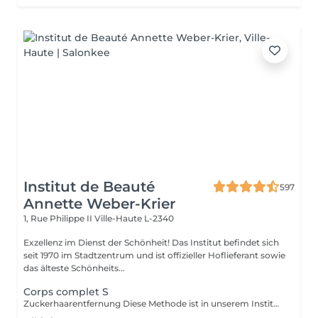
Institut de Beauté
597
Annette Weber-Krier
1, Rue Philippe II
Ville-Haute L-2340
Exzellenz im Dienst der Schönheit! Das Institut befindet sich
seit 1970 im Stadtzentrum und ist offizieller Hoflieferant sowie
das älteste Schönheits...
Corps complet S
Zuckerhaarentfernung Diese Methode ist in unserem Institut sehr beliebt geworden. Die Zuckerpaste ist 100% natürlich. Sie basiert auf tausendjährigen Rezepten aus dem Nahen Osten und enthält ausschließlich Wasser und Zucker ohne chemische, aromatische oder färbende Substanzen. Die Paste ist hypoallergen und verursacht keine Hautreizungen. Sie gilt für alle Bereiche. Die Paste wird in das Follikel massiert, umhüllt die Haare, umgibt sie und schmiert sie. Die Extraktion erfolgt in natürlicher Haarwuchsrichtung. Es gibt keine gebrochenen Haare mehr im Follikel. Diese Technik verursacht keine Rötung oder Reizung der Haut. Ein nicht zu vernachlässigender Vorteil ist die Tatsache, dass Sie keine bestimmte Haarlänge haben müssen, da der Zucker anders als beim Wachs sehr kurze Haare effektiv entfernt. Wir empfehlen diese Methode auch Teenagern beim ersten Depilieren und bei Menschen, die eine vollständige Körperhaarentfernung wünschen, da sie viel weniger schmerzhaft ist als Wachsen.