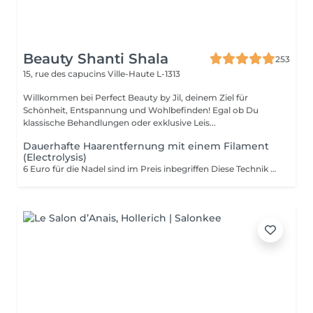
Beauty Shanti Shala
253
15, rue des capucins
Ville-Haute L-1313
Willkommen bei Perfect Beauty by Jil, deinem Ziel für
Schönheit, Entspannung und Wohlbefinden! Egal ob Du
klassische Behandlungen oder exklusive Leis...
Dauerhafte Haarentfernung mit einem Filament
(Electrolysis)
6 Euro für die Nadel sind im Preis inbegriffen Diese Technik wird bei uns nur im Gesicht angewandt. Das Ziel der Elektroepilation ist es, die Zellen zu zerstören, die für das Nachwachsen der Haare verantwortlich sind. Bei dieser Technik wird ein dünnes Filament, die den zerstörerischen elektrischen Strom überträgt, durch den Haarfollikel bis zur Haarzwiebel geschoben. Ein winziger elektrischer Impuls wird an die Haarzwiebel abgegeben: Der Kunde spürt eine starke, kurze, lokalisierte Wärme. Das Haar wird dann mit einer Pinzette ohne Widerstand entfernt. Diese Schritte werden Haar für Haar wiederholt, bis die Sitzung beendet ist. Im Gegensatz zu anderen temporären Methoden wie Wachsen oder Rasieren bietet die Elektrolyse dauerhafte Ergebnisse. Diese Methode ist dauerhaft. Sie behandelt alle Arten von Haaren und Haut. Kontraindikation = Peacemaker