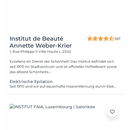
Institut de Beauté
597
Annette Weber-Krier
1, Rue Philippe II
Ville-Haute L-2340
Exzellenz im Dienst der Schönheit! Das Institut befindet sich
seit 1970 im Stadtzentrum und ist offizieller Hoflieferant sowie
das älteste Schönheits...
Elektrische Epilation
Seit 1970 sind wir auf dauerhafte Haarentfernung durch Elektrolyse spezialisiert. Diese Methode der dauerhaften Haarentfernung ist unumstritten. Die Elektrolyse ermöglicht die dauerhafte Entfernung der für das Haarwachstum verantwortlichen Zellen, indem ein Filament in den Haarfollikel eingeführt wird und ein Hochgeschwindigkeitsstrom angelegt wird, der auf das Haar und die Zielregion abgestimmt ist. Alle Haut- und Haarfarben sowie alle Regionen können effizient und ohne Kompromisse behandelt werden.