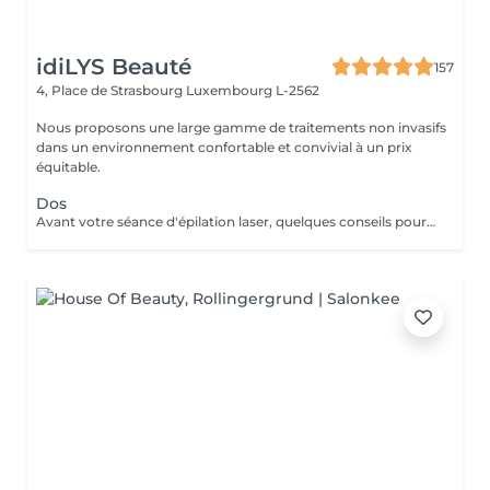
idiLYS Beauté
157
4, Place de Strasbourg
Luxembourg L-2562
Nous proposons une large gamme de traitements non invasifs
dans un environnement confortable et convivial à un prix
équitable.
Dos
Avant votre séance d'épilation laser, quelques conseils pour un meilleur confort et un résultat optimal : 1. Rasez la zone à traiter : de préférence la veille avec un rasoir. 2. Venez avec une peau propre et sèche : sans maquillage, crème, parfum, huile ou déodorant. 3. Protégez votre peau : évitez le soleil, l'autobronzant ainsi que les gommages durant les 3 jours précédant la séance.