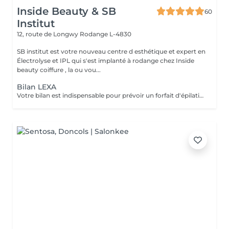
Inside Beauty & SB
60
Institut
12, route de Longwy
Rodange L-4830
SB institut est votre nouveau centre d esthétique et expert en
Électrolyse et IPL qui s'est implanté à rodange chez Inside
beauty coiffure , la ou vou...
Bilan LEXA
Votre bilan est indispensable pour prévoir un forfait d'épilation par Électrolyse. Il permettra de vous expliquer comment cela fonctionne ainsi de personnaliser votre forfait en fonction de vos besoins et de votre budget. L'électrolyse est une technique d'épilation définitive sur : Poils blancs,roux,noirs Peaux blanches,noires,métissées Zones tatouées Fin de protocoles IPL Duvets fins Zones hormonales femmes Votre bilan vous sera offert lors de la souscription d'un abonnement.