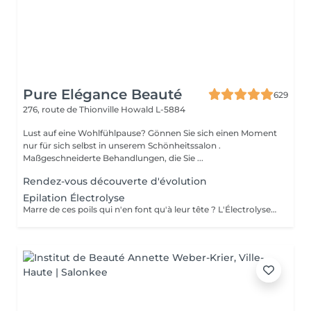
Pure Elégance Beauté
629
276, route de Thionville
Howald L-5884
Lust auf eine Wohlfühlpause? Gönnen Sie sich einen Moment
nur für sich selbst in unserem Schönheitssalon .
Maßgeschneiderte Behandlungen, die Sie ...
Rendez-vous découverte d'évolution
Epilation Électrolyse
Marre de ces poils qui n'en font qu'à leur tête ? L'Électrolyse est l'unique méthode reconnue comme 100% définitive, poil par poil. Elle neutralise tout, même les poils blonds, blancs ou ceux que le laser a ratés. C'est précis, c'est permanent. Le prix s'ajuste à la minute : vous ne payez que le temps vraiment nécessaire.