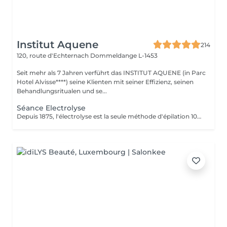
Institut Aquene
214
120, route d'Echternach
Dommeldange L-1453
Seit mehr als 7 Jahren verführt das INSTITUT AQUENE (in Parc
Hotel Alvisse****) seine Klienten mit seiner Effizienz, seinen
Behandlungsritualen und se...
Séance Electrolyse
Depuis 1875, l'électrolyse est la seule méthode d'épilation 100% définitive reconnue par les agences de réglementation gouvernementales. Toutes les couleurs de peau et de poil ainsi que toutes les régions peuvent être traitées efficacement et sans aucun compromis. Apilus offre une technologie avancée qui a fait ses preuves en épilation. Déjà utilisés par des milliers de centres à travers le monde entier, les appareils d'électrolyse Apilus offrent des traitements plus efficaces, plus confortables, et des résultats complètement définitifs beaucoup plus rapidement que tout autre système d'épilation. N'hésitez pas à nous contacter pour de plus amples informations.