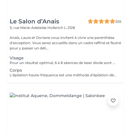
Le Salon d’Anais
255
3, rue Marie-Adelaïde
Hollerich L-2128
Anais, Laura et Doriane vous invitent à vivre une parenthèse
d'exception. Vous serez accueillis dans un cadre raffiné et feutré
pour y passer un déli...
Visage
Pour un résultat optimal, 6 à 8 séances de laser diode sont généralement recommandées. En cas de pilosité plus dense, quelques séances supplémentaires peuvent être nécessaires. Recommandations avant chaque séance : - Raser la zone concernée 24h à 48h avant le rendez-vous - Ne pas utiliser de cire, d'épilateur électrique ou de pince à épiler durant les 6 semaines précédant le début du traitement (le rasoir ou les ciseaux restent autorisés) En fin de traitement, 5 à 10 % des poils peuvent subsister. Ceux-ci seront éliminés lors des séances d'entretien, à raison de 1 à 2 fois par an. Le laser traite tous les types de peau, de la plus claire à la plus foncée, ainsi que la majorité des types de poils, à l'exception des poils blancs, qui ne contiennent pas de mélanine.
Corps
L'épilation haute-fréquence est une méthode d'épilation définitive au poil par poil. Plus clairement, l'épilation haute fréquence est une évolution de l'épilation électrique aussi appelée électrolyse. Vous l'aurez compris, il s'agit d'une alternative efficace pour tous les types de poils. Notamment les poils blonds, blancs et roux qui ne sont donc pas éligibles à l'épilation laser. Les zones les plus traitées sont les zones du visage. 3€ la minute