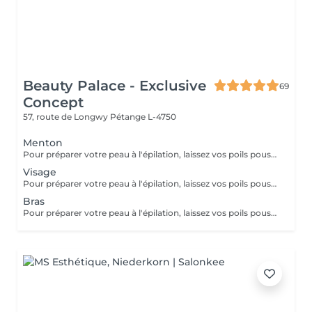
Beauty Palace - Exclusive
69
Concept
57, route de Longwy
Pétange L-4750
Menton
Pour préparer votre peau à l'épilation, laissez vos poils pousser pendant au moins deux semaines après le dernier rasage pour assurer une longueur adéquate. Il est également recommandé, mais non indispensable, d'effectuer un gommage doux 24 heures avant la séance pour éliminer les cellules mortes et faciliter l'extraction des poils. Le jour de l'épilation, évitez d'appliquer des crèmes ou des huiles sur la zone concernée afin d'assurer une bonne adhérence de la cire. Enfin, protégez votre peau en évitant l'exposition au soleil ou les séances de bronzage, qui pourraient la rendre plus sensible et irritable.
Visage
Pour préparer votre peau à l'épilation, laissez vos poils pousser pendant au moins deux semaines après le dernier rasage pour assurer une longueur adéquate. Il est également recommandé, mais non indispensable, d'effectuer un gommage doux 24 heures avant la séance pour éliminer les cellules mortes et faciliter l'extraction des poils. Le jour de l'épilation, évitez d'appliquer des crèmes ou des huiles sur la zone concernée afin d'assurer une bonne adhérence de la cire. Enfin, protégez votre peau en évitant l'exposition au soleil ou les séances de bronzage, qui pourraient la rendre plus sensible et irritable.
Bras
Pour préparer votre peau à l'épilation, laissez vos poils pousser pendant au moins deux semaines après le dernier rasage pour assurer une longueur adéquate. Il est également recommandé, mais non indispensable, d'effectuer un gommage doux 24 heures avant la séance pour éliminer les cellules mortes et faciliter l'extraction des poils. Le jour de l'épilation, évitez d'appliquer des crèmes ou des huiles sur la zone concernée afin d'assurer une bonne adhérence de la cire. Enfin, protégez votre peau en évitant l'exposition au soleil ou les séances de bronzage, qui pourraient la rendre plus sensible et irritable.