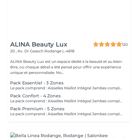
ALINA Beauty Lux
120
20 , Av. Dr Gaasch
Rodange L-4818
ALINA Beauty Lux est un espace dédié à la beauté et au bien-
être, où chaque détail a été pensé pour offrir une expérience
unique et personnalisée. No...
Pack Essentiel - 3 Zones
Le pack comprend : Aisselles Maillot intégral Jambes complètes L'épilation laser de la zone inter-fessière (sillon interfessier) est offerte avec ce pack. À LIRE AVANT VOTRE SÉANCE Rasez la zone à traiter 24 heures avant votre rendez-vous. Ne pas épiler à la cire, à la pince ou à l'épilateur électrique pendant toute la durée du traitement (le rasage est autorisé). Évitez toute exposition au soleil, aux UV et aux autobronzants pendant les 2 semaines avant et après la séance. Informez-nous avant votre rendez-vous si vous prenez un traitement médical ou des compléments alimentaires. Certains médicaments peuvent être incompatibles avec l'épilation laser (ex. Roaccutane®, certains antibiotiques photosensibilisants et autres traitements augmentant la sensibilité de la peau). Le traitement est contre-indiqué pendant la grossesse. N'appliquez pas de rétinol, d'acides exfoliants, de gommages ou de produits irritants sur la zone 48 heures avant et 48 heures après la séance. Une légère rougeur ou une sensation de chaleur est normale après le traitement et disparaît généralement en quelques heures. Plusieurs séances sont nécessaires pour obtenir une réduction durable de la pilosité. En cas de doute concernant votre traitement médical ou votre état de santé, contactez-nous avant votre rendez-vous. Une séance présentant une contre-indication ne pourra pas être réalisée.
Pack Confort - 4 Zones
Le pack comprend : Aisselles Maillot intégral Jambes complètes Avant-bras L'épilation laser de la zone inter-fessière (sillon interfessier) est offerte avec ce pack. À LIRE AVANT VOTRE SÉANCE Rasez la zone à traiter 24 heures avant votre rendez-vous. Ne pas épiler à la cire, à la pince ou à l'épilateur électrique pendant toute la durée du traitement (le rasage est autorisé). Évitez toute exposition au soleil, aux UV et aux autobronzants pendant les 2 semaines avant et après la séance. Informez-nous avant votre rendez-vous si vous prenez un traitement médical ou des compléments alimentaires. Certains médicaments peuvent être incompatibles avec l'épilation laser (ex. Roaccutane®, certains antibiotiques photosensibilisants et autres traitements augmentant la sensibilité de la peau). Le traitement est contre-indiqué pendant la grossesse. N'appliquez pas de rétinol, d'acides exfoliants, de gommages ou de produits irritants sur la zone 48 heures avant et 48 heures après la séance. Une légère rougeur ou une sensation de chaleur est normale après le traitement et disparaît généralement en quelques heures. Plusieurs séances sont nécessaires pour obtenir une réduction durable de la pilosité. En cas de doute concernant votre traitement médical ou votre état de santé, contactez-nous avant votre rendez-vous. Une séance présentant une contre-indication ne pourra pas être réalisée.
Pack Premium - 5 Zones
Le pack comprend : Aisselles Maillot intégral Jambes complètes Avant-bras Ligne abdominale L'épilation laser de la zone inter-fessière (sillon interfessier) est offerte avec ce pack. À LIRE AVANT VOTRE SÉANCE Rasez la zone à traiter 24 heures avant votre rendez-vous. Ne pas épiler à la cire, à la pince ou à l'épilateur électrique pendant toute la durée du traitement (le rasage est autorisé). Évitez toute exposition au soleil, aux UV et aux autobronzants pendant les 2 semaines avant et après la séance. Informez-nous avant votre rendez-vous si vous prenez un traitement médical ou des compléments alimentaires. Certains médicaments peuvent être incompatibles avec l'épilation laser (ex. Roaccutane®, certains antibiotiques photosensibilisants et autres traitements augmentant la sensibilité de la peau). Le traitement est contre-indiqué pendant la grossesse. N'appliquez pas de rétinol, d'acides exfoliants, de gommages ou de produits irritants sur la zone 48 heures avant et 48 heures après la séance. Une légère rougeur ou une sensation de chaleur est normale après le traitement et disparaît généralement en quelques heures. Plusieurs séances sont nécessaires pour obtenir une réduction durable de la pilosité. En cas de doute concernant votre traitement médical ou votre état de santé, contactez-nous avant votre rendez-vous. Une séance présentant une contre-indication ne pourra pas être réalisée.