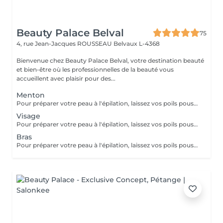
Beauty Palace Belval
75
4, rue Jean-Jacques ROUSSEAU
Belvaux L-4368
Bienvenue chez Beauty Palace Belval, votre destination beauté
et bien-être où les professionnelles de la beauté vous
accueillent avec plaisir pour des...
Menton
Pour préparer votre peau à l'épilation, laissez vos poils pousser pendant au moins deux semaines après le dernier rasage pour assurer une longueur adéquate. Il est également recommandé, mais non indispensable, d'effectuer un gommage doux 24 heures avant la séance pour éliminer les cellules mortes et faciliter l'extraction des poils. Le jour de l'épilation, évitez d'appliquer des crèmes ou des huiles sur la zone concernée afin d'assurer une bonne adhérence de la cire. Enfin, protégez votre peau en évitant l'exposition au soleil ou les séances de bronzage, qui pourraient la rendre plus sensible et irritable.
Visage
Pour préparer votre peau à l'épilation, laissez vos poils pousser pendant au moins deux semaines après le dernier rasage pour assurer une longueur adéquate. Il est également recommandé, mais non indispensable, d'effectuer un gommage doux 24 heures avant la séance pour éliminer les cellules mortes et faciliter l'extraction des poils. Le jour de l'épilation, évitez d'appliquer des crèmes ou des huiles sur la zone concernée afin d'assurer une bonne adhérence de la cire. Enfin, protégez votre peau en évitant l'exposition au soleil ou les séances de bronzage, qui pourraient la rendre plus sensible et irritable.
Bras
Pour préparer votre peau à l'épilation, laissez vos poils pousser pendant au moins deux semaines après le dernier rasage pour assurer une longueur adéquate. Il est également recommandé, mais non indispensable, d'effectuer un gommage doux 24 heures avant la séance pour éliminer les cellules mortes et faciliter l'extraction des poils. Le jour de l'épilation, évitez d'appliquer des crèmes ou des huiles sur la zone concernée afin d'assurer une bonne adhérence de la cire. Enfin, protégez votre peau en évitant l'exposition au soleil ou les séances de bronzage, qui pourraient la rendre plus sensible et irritable.