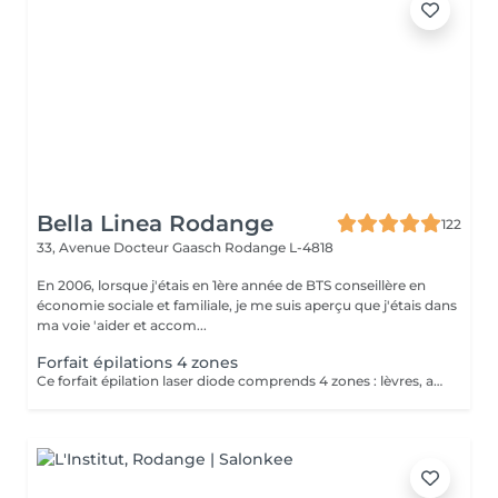
Bella Linea Rodange
122
33, Avenue Docteur Gaasch
Rodange L-4818
En 2006, lorsque j'étais en 1ère année de BTS conseillère en
économie sociale et familiale, je me suis aperçu que j'étais dans
ma voie 'aider et accom...
Forfait épilations 4 zones
Ce forfait épilation laser diode comprends 4 zones : lèvres, aisselles, maillot intégral et jambes complètes. Ce tarif est à la séance pour les 4 zones.