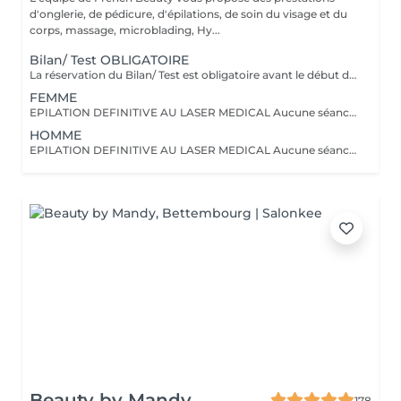
d'onglerie, de pédicure, d'épilations, de soin du visage et du
corps, massage, microblading, Hy...
Bilan/ Test OBLIGATOIRE
La réservation du Bilan/ Test est obligatoire avant le début d'un traitement laser. Veuillez venir à ce rendez vous non rasé(e) ni épilé(e) Il est réalisé une fois pour l'ensemble du corps. Le montant du bilan sera déduit de votre première séance. Un dossier est créé comprenant des renseignements nécessaires ainsi que les réglages effectués afin d'avoir un suivi parfait sur l'intégralité de vos séances. Il est impératif le jour du rendez vous de venir non-rasé(e) ou épilé(e) afin de procéder au plus juste à l'évaluation. Nous effectuerons un Flash Test avant de fixer les autres rendez vous. (CECI N'EST PAS UNE SEANCE MAIS UNIQUEMENT UN RENDEZ VOUS EXPLICATIF+TEST) En cas de toute n'hésitez pas à nous contacter au +27517878
FEMME
EPILATION DEFINITIVE AU LASER MEDICAL Aucune séance ne sera faite sans un RDV bilan/ test OBLIGATOIRE OFFRE PLUSIEURS ZONES ! 2 Zones = -20% (sur la zone la moins chère) 3 Zones = -30% (sur la zone la moins chère) 4 Zones = -40% (sur la zone la moins chère) L'épilation laser est une épilation définitive, réalisée avec un laser médical vous assurant un résultat optimal. Pour tout début de traitement merci de réserver un créneaux BILAN/ TEST. Nous nous réservons le droit de refuser/ annuler un rendez vous en cas de contre-indications ou de non-respect des règles pré-traitement. ; Pour tous renseignements merci de nous joindre au +27517878
HOMME
EPILATION DEFINITIVE AU LASER MEDICAL Aucune séance ne sera faite sans un RDV bilan/ test OBLIGATOIRE OFFRE PLUSIEURS ZONES ! 2 Zones = -20% (sur la zone la moins chère) 3 Zones = -30% (sur la zone la moins chère) L'épilation laser est une épilation définitive, réalisée avec un laser médical vous assurant un résultat optimal. Pour tout début de traitement merci de réserver un créneaux BILAN/ TEST. Nous nous réservons le droit de refuser/ annuler un rendez vous en cas de contre-indications ou de non-respect des règles pré-traitement. Pour tous renseignements merci de nous joindre au +27517878
Beauty by Mandy
178