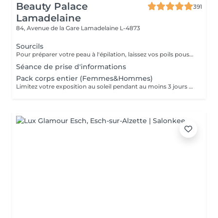
Beauty Palace
391
Lamadelaine
84, Avenue de la Gare
Lamadelaine L-4873
Sourcils
Pour préparer votre peau à l'épilation, laissez vos poils pousser pendant au moins deux semaines après le dernier rasage pour assurer une longueur adéquate. Il est également recommandé, mais non indispensable, d'effectuer un gommage doux 24 heures avant la séance pour éliminer les cellules mortes et faciliter l'extraction des poils. Le jour de l'épilation, évitez d'appliquer des crèmes ou des huiles sur la zone concernée afin d'assurer une bonne adhérence de la cire. Enfin, protégez votre peau en évitant l'exposition au soleil ou les séances de bronzage, qui pourraient la rendre plus sensible et irritable.
Séance de prise d'informations
Pack corps entier (Femmes&Hommes)
Limitez votre exposition au soleil pendant au moins 3 jours avant votre séance d'épilation au laser pour protéger votre peau et optimiser les résultats. Rasez la zone à traiter 24 à 48 heures avant la séance. Cette étape permet au laser de cibler efficacement la racine du poil sans brûler les poils en surface. Certaines substances, comme l'isotrétinoïne (à éviter pendant 6 mois), les antibiotiques (à éviter 1 semaine) et les médicaments augmentant la sensibilité à la lumière, peuvent rendre votre peau plus réactive au laser. Assurez-vous d'en parler à votre praticien. Évitez l'utilisation d'auto-bronzants ou de crèmes bronzantes avant le traitement pour garantir une efficacité maximale et une sécurité optimale.