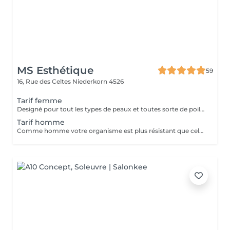
MS Esthétique
59
16, Rue des Celtes
Niederkorn 4526
Tarif femme
Designé pour tout les types de peaux et toutes sorte de poils. Notre laser diode qui fonctionne à trois ondes et ateint ainsi un niveau différent de profondeur. De plus sans sentir de douleurs. Attention! Pour votre premier RDV veuillez prendre un RDV INFORMATION pour remplir le dossier personnel!
Tarif homme
Comme homme votre organisme est plus résistant que celui de la femme et dans la pluspart des cas vous aurez besoin de plusieurs séances. Designé pour tout les types de peaux et toutes sorte de poils. Notre laser qui fonctionne à trois ondes et ateint ainsi un niveau différent de profondeur. De plus sans sentir de douleurs. Attention! Pour votre premier RDV veuillez prendre un RDV INFORMATION pour remplir le dossier personnel!