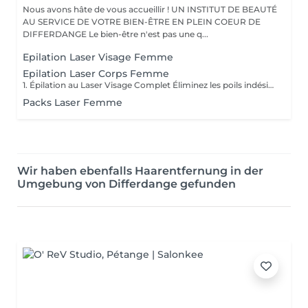
Nous avons hâte de vous accueillir ! UN INSTITUT DE BEAUTÉ
AU SERVICE DE VOTRE BIEN-ÊTRE EN PLEIN COEUR DE
DIFFERDANGE Le bien-être n'est pas une q...
Epilation Laser Visage Femme
Epilation Laser Corps Femme
1. Épilation au Laser Visage Complet Éliminez les poils indésirables du visage grâce à notre épilation au laser sûre et efficace. Nous traitons des zones telles que la lèvre supérieure, le menton, le front et les favoris, pour une peau plus lisse et uniforme. Idéal pour des résultats durables sans irritation. 2. Épilation au Laser Lèvre Supérieure Dites adieu au duvet avec notre épilation au laser ! Un traitement rapide, indolore et efficace pour éliminer les poils indésirables et réduire leur repousse, laissant votre peau douce et sans taches causées par d'autres méthodes d'épilation. 3. Épilation au Laser Aisselles Obtenez des aisselles douces et sans taches grâce à l'épilation au laser ! Ce traitement élimine progressivement les poils indésirables et réduit la nécessité d'une épilation fréquente, offrant confort et praticité au quotidien. 4. Épilation au Laser Bras Complets Dites adieu aux poils sur les bras avec notre technologie d'épilation au laser. Le traitement est sûr et efficace, garantissant une peau lisse et sans irritation causée par les rasoirs ou la cire. 5. Épilation au Laser Demi-Jambes Éliminez les poils de la partie inférieure des jambes avec l'épilation au laser et obtenez une peau lisse plus longtemps. Ce traitement réduit progressivement la repousse des poils, garantissant confort et praticité. 6. Épilation au Laser Jambes Complètes La solution idéale pour des jambes parfaitement lisses ! Notre épilation au laser élimine les poils des cuisses jusqu'aux pieds, garantissant une peau douce et sans irritation. Dites adieu à la cire et aux rasoirs ! 7. Épilation au Laser Maillot Complet Obtenez une peau douce et sans irritation avec l'épilation au laser du maillot complet. Cette méthode moderne élimine les poils de manière progressive, offrant confort et praticité au quotidien. 8. Épilation au Laser Ligne du Maillot Idéal pour celles qui souhaitent garder cette zone soignée sans douleur. L'épilation au laser de la ligne du maillot réduit la repousse des poils et prévient les irritations causées par les méthodes traditionnelles. 9. Épilation au Laser Fesses Éliminez les poils indésirables de la zone des fesses en toute sécurité et efficacité. L'épilation au laser garantit une peau lisse et douce, sans les désagréments des autres méthodes
Packs Laser Femme
Wir haben ebenfalls Haarentfernung in der
Umgebung von Differdange gefunden