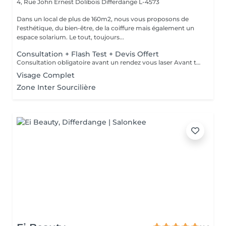
4, Rue John Ernest Dolibois
Differdange L-4573
Dans un local de plus de 160m2, nous vous proposons de
l'esthétique, du bien-être, de la coiffure mais également un
espace solarium. Le tout, toujours...
Consultation + Flash Test + Devis Offert
Consultation obligatoire avant un rendez vous laser Avant tout traitement, nous vous proposons gratuitement un rendez-vous d'information afin de vous apporter toutes les explications utiles et évaluer vos besoins spécifiques. Un flash test est effectué et un devis personnalisé vous est proposé.
Visage Complet
Zone Inter Sourcilière