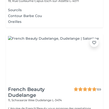
19, Rue Guillaume Capus
Esch-sur-Alzette L-4071
Sourcils
Contour Barbe Cou
Oreilles
French Beauty
159
Dudelange
11, Schwaarze Wee
Dudelange L-3474
L'équipe de French'Beauty vous propose des prestations