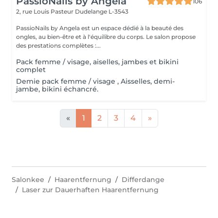
PassioNails by Angela
106
2, rue Louis Pasteur
Dudelange L-3543
PassioNails by Angela est un espace dédié à la beauté des
ongles, au bien-être et à l'équilibre du corps. Le salon propose
des prestations complètes :...
Pack femme / visage, aiselles, jambes et bikini
complet
Demie pack femme / visage , Aisselles, demi-
jambe, bikini échancré.
«
1
2
3
4
»
Salonkee
Haarentfernung
Differdange
Laser zur Dauerhaften Haarentfernung