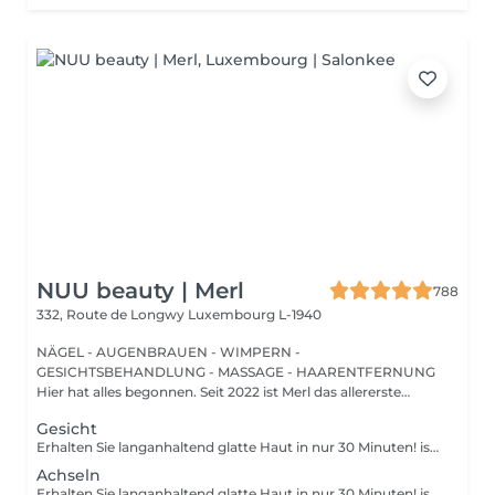
NUU beauty | Merl
788
332, Route de Longwy
Luxembourg L-1940
NÄGEL - AUGENBRAUEN - WIMPERN -
GESICHTSBEHANDLUNG - MASSAGE - HAARENTFERNUNG
Hier hat alles begonnen. Seit 2022 ist Merl das allererste
Zuhause der ...
Gesicht
Erhalten Sie langanhaltend glatte Haut in nur 30 Minuten! ist eine Methode zur Haarentfernung, bei der die Haare mitsamt der Haarfollikel mit warmem Wachs herausgezogen werden. Wie wird die Wachs-Epilation durchgeführt? - Vorbereitung (die Kosmetikerin trägt eine spezielle antiseptische Lotion auf die Haut auf) - Wachs wird aufgetragen (die Wachsmischung wird auf eine bestimmte Temperatur erhitzt und anschließend mit einem Holzspatel auf die Haut aufgetragen) - Enthaarung (nachdem das Wachs ausgehärtet ist, entfernt die Kosmetikerin die Wachsstreifen mit den Haaren durch scharfe Bewegungen) - Wachsreste werden entfernt (Wachsreste werden entfernt und Aloe-Vera-Creme wird aufgetragen) Altersbeschränkungen: empfohlenes Mindestalter ab 14 Jahren. Empfehlungen nach dem Eingriff: es wird empfohlen, innerhalb von 12 Stunden nach dem Eingriff kein heißes Bad zu nehmen, keine Sauna zu besuchen und nicht im Pool zu schwimmen, da dies zu Reizungen führen kann. Frequenz: einmal in 4 Wochen.
Achseln
Erhalten Sie langanhaltend glatte Haut in nur 30 Minuten! ist eine Methode zur Haarentfernung, bei der die Haare mitsamt der Haarfollikel mit warmem Wachs herausgezogen werden. Wie wird die Wachs-Epilation durchgeführt? - Vorbereitung (die Kosmetikerin trägt eine spezielle antiseptische Lotion auf die Haut auf) - Wachs wird aufgetragen (die Wachsmischung wird auf eine bestimmte Temperatur erhitzt und anschließend mit einem Holzspatel auf die Haut aufgetragen) - Enthaarung (nachdem das Wachs ausgehärtet ist, entfernt die Kosmetikerin die Wachsstreifen mit den Haaren durch scharfe Bewegungen) - Wachsreste werden entfernt (Wachsreste werden entfernt und Aloe-Vera-Creme wird aufgetragen) Altersbeschränkungen: empfohlenes Mindestalter ab 14 Jahren. Empfehlungen nach dem Eingriff: es wird empfohlen, innerhalb von 12 Stunden nach dem Eingriff kein heißes Bad zu nehmen, keine Sauna zu besuchen und nicht im Pool zu schwimmen, da dies zu Reizungen führen kann. Frequenz: einmal in 4 Wochen.