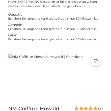
HAARENTFERNUNG Gasperich ist für alle, die genau wissen,
was sie brauchen, und das in aller Ruhe genießen m...
Gesicht
Erhalten Sie langanhaltend glatte Haut in nur 30 Minuten! ist eine Methode zur Haarentfernung, bei der die Haare mitsamt der Haarfollikel mit warmem Wachs herausgezogen werden. Wie wird die Wachs-Epilation durchgeführt? - Vorbereitung (die Kosmetikerin trägt eine spezielle antiseptische Lotion auf die Haut auf) - Wachs wird aufgetragen (die Wachsmischung wird auf eine bestimmte Temperatur erhitzt und anschließend mit einem Holzspatel auf die Haut aufgetragen) - Enthaarung (nachdem das Wachs ausgehärtet ist, entfernt die Kosmetikerin die Wachsstreifen mit den Haaren durch scharfe Bewegungen) - Wachsreste werden entfernt (Wachsreste werden entfernt und Aloe-Vera-Creme wird aufgetragen) Altersbeschränkungen: empfohlenes Mindestalter ab 14 Jahren. Empfehlungen nach dem Eingriff: es wird empfohlen, innerhalb von 12 Stunden nach dem Eingriff kein heißes Bad zu nehmen, keine Sauna zu besuchen und nicht im Pool zu schwimmen, da dies zu Reizungen führen kann. Frequenz: einmal in 4 Wochen.
Achseln
Erhalten Sie langanhaltend glatte Haut in nur 30 Minuten! ist eine Methode zur Haarentfernung, bei der die Haare mitsamt der Haarfollikel mit warmem Wachs herausgezogen werden. Wie wird die Wachs-Epilation durchgeführt? - Vorbereitung (die Kosmetikerin trägt eine spezielle antiseptische Lotion auf die Haut auf) - Wachs wird aufgetragen (die Wachsmischung wird auf eine bestimmte Temperatur erhitzt und anschließend mit einem Holzspatel auf die Haut aufgetragen) - Enthaarung (nachdem das Wachs ausgehärtet ist, entfernt die Kosmetikerin die Wachsstreifen mit den Haaren durch scharfe Bewegungen) - Wachsreste werden entfernt (Wachsreste werden entfernt und Aloe-Vera-Creme wird aufgetragen) Altersbeschränkungen: empfohlenes Mindestalter ab 14 Jahren. Empfehlungen nach dem Eingriff: es wird empfohlen, innerhalb von 12 Stunden nach dem Eingriff kein heißes Bad zu nehmen, keine Sauna zu besuchen und nicht im Pool zu schwimmen, da dies zu Reizungen führen kann. Frequenz: einmal in 4 Wochen.
Bikini
Erhalten Sie langanhaltend glatte Haut in nur 30 Minuten! ist eine Methode zur Haarentfernung, bei der die Haare mitsamt der Haarfollikel mit warmem Wachs herausgezogen werden. Wie wird die Wachs-Epilation durchgeführt? - Vorbereitung (die Kosmetikerin trägt eine spezielle antiseptische Lotion auf die Haut auf) - Wachs wird aufgetragen (die Wachsmischung wird auf eine bestimmte Temperatur erhitzt und anschließend mit einem Holzspatel auf die Haut aufgetragen) - Enthaarung (nachdem das Wachs ausgehärtet ist, entfernt die Kosmetikerin die Wachsstreifen mit den Haaren durch scharfe Bewegungen) - Wachsreste werden entfernt (Wachsreste werden entfernt und Aloe-Vera-Creme wird aufgetragen) Altersbeschränkungen: empfohlenes Mindestalter ab 14 Jahren. Empfehlungen nach dem Eingriff: es wird empfohlen, innerhalb von 12 Stunden nach dem Eingriff kein heißes Bad zu nehmen, keine Sauna zu besuchen und nicht im Pool zu schwimmen, da dies zu Reizungen führen kann. Frequenz: einmal in 4 Wochen.
NM Coiffure Howald
327