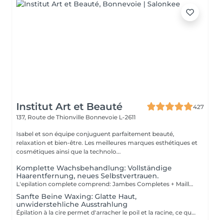
Institut Art et Beauté
427
137, Route de Thionville
Bonnevoie L-2611
Isabel et son équipe conjuguent parfaitement beauté,
relaxation et bien-être. Les meilleures marques esthétiques et
cosmétiques ainsi que la technolo...
Komplette Wachsbehandlung: Vollständige
Haarentfernung, neues Selbstvertrauen.
L'epilation complete comprend: Jambes Completes + Maillot intégral + Aisselles + Sourcils + Duvet Épilation à la cire permet d'arracher le poil et la racine, ce qui a pour effet de ralentir la repousse de quelques semaines. De plus, le poil qui repoussera sera plus fin. L'épilation à la cire est une méthode efficace pour tous les types de poils. La cire tiède est utilisée sur la majorité des régions corporelles. Pour les régions plus sensibles, comme les aisselles et le bikini, c'est plutôt la cire chaude qui est utilisée afin de minimiser les risques d'ecchymoses dus à une traction trop forte.
Sanfte Beine Waxing: Glatte Haut,
unwiderstehliche Ausstrahlung
Épilation à la cire permet d'arracher le poil et la racine, ce qui a pour effet de ralentir la repousse de quelques semaines. De plus, le poil qui repoussera sera plus fin. L'épilation à la cire est une méthode efficace pour tous les types de poils. La cire tiède est utilisée sur la majorité des régions corporelles. Pour les régions plus sensibles, comme les aisselles et le bikini, c'est plutôt la cire chaude qui est utilisée afin de minimiser les risques d'ecchymoses dus à une traction trop forte.