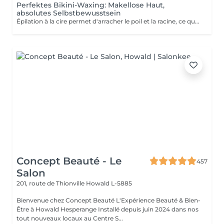
Perfektes Bikini-Waxing: Makellose Haut,
absolutes Selbstbewusstsein
Épilation à la cire permet d'arracher le poil et la racine, ce qui a pour effet de ralentir la repousse de quelques semaines. De plus, le poil qui repoussera sera plus fin. L'épilation à la cire est une méthode efficace pour tous les types de poils. La cire tiède est utilisée sur la majorité des régions corporelles. Pour les régions plus sensibles, comme les aisselles et le bikini, c'est plutôt la cire chaude qui est utilisée afin de minimiser les risques d'ecchymoses dus à une traction trop forte.
Concept Beauté - Le
457
Salon
201, route de Thionville
Howald L-5885
Bienvenue chez Concept Beauté L'Expérience Beauté & Bien-
Être à Howald Hesperange Installé depuis juin 2024 dans nos
tout nouveaux locaux au Centre S...