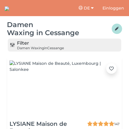
DE
Einloggen
Damen
Waxing
in
Cessange
Filter
Damen Waxing
in
Cessange
LYSIANE Maison de
147