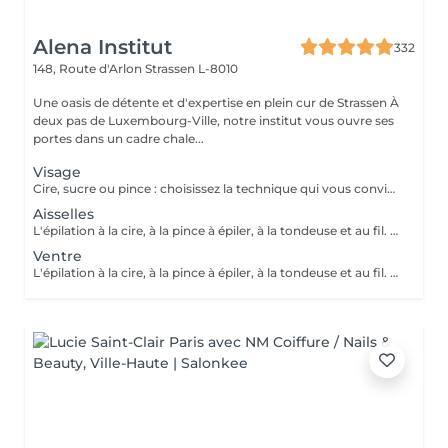
Alena Institut
332
148, Route d'Arlon
Strassen L-8010
Une oasis de détente et d'expertise en plein cur de Strassen À
deux pas de Luxembourg-Ville, notre institut vous ouvre ses
portes dans un cadre chale...
Visage
Cire, sucre ou pince : choisissez la technique qui vous convient ! Pour un résultat impeccable, chaque séance se termine toujours par une finition minutieuse à la pince. Résultat net, peau douce et parfaite, à chaque fois.
Aisselles
L'épilation à la cire, à la pince à épiler, à la tondeuse et au fil. Toutes nos techniques d'épilation vous garantissent un résultat net et durable. En fin de séance, quelque soit la technique d'épilation choisie, nous utilisons systématiquement une pince à épiler, pour un résultat parfait.
Ventre
L'épilation à la cire, à la pince à épiler, à la tondeuse et au fil. Toutes nos techniques d'épilation vous garantissent un résultat net et durable. En fin de séance, quelque soit la technique d'épilation choisie, nous utilisons systématiquement une pince à épiler, pour un résultat parfait.