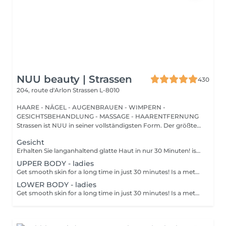
NUU beauty | Strassen
430
204, route d'Arlon
Strassen L-8010
HAARE - NÄGEL - AUGENBRAUEN - WIMPERN -
GESICHTSBEHANDLUNG - MASSAGE - HAARENTFERNUNG
Strassen ist NUU in seiner vollständigsten Form. Der größte
Sal...
Gesicht
Erhalten Sie langanhaltend glatte Haut in nur 30 Minuten! ist eine Methode zur Haarentfernung, bei der die Haare mitsamt der Haarfollikel mit warmem Wachs herausgezogen werden. Wie wird die Wachs-Epilation durchgeführt? - Vorbereitung (die Kosmetikerin trägt eine spezielle antiseptische Lotion auf die Haut auf) - Wachs wird aufgetragen (die Wachsmischung wird auf eine bestimmte Temperatur erhitzt und anschließend mit einem Holzspatel auf die Haut aufgetragen) - Enthaarung (nachdem das Wachs ausgehärtet ist, entfernt die Kosmetikerin die Wachsstreifen mit den Haaren durch scharfe Bewegungen) - Wachsreste werden entfernt (Wachsreste werden entfernt und Aloe-Vera-Creme wird aufgetragen) Altersbeschränkungen: empfohlenes Mindestalter ab 14 Jahren. Empfehlungen nach dem Eingriff: es wird empfohlen, innerhalb von 12 Stunden nach dem Eingriff kein heißes Bad zu nehmen, keine Sauna zu besuchen und nicht im Pool zu schwimmen, da dies zu Reizungen führen kann. Frequenz: einmal in 4 Wochen.
UPPER BODY - ladies
Get smooth skin for a long time in just 30 minutes! Is a method of hair removal when your hair is pulled out with warm wax with the hair follicle. How is wax epilation done? - preparation is performed - wax is applied - depilation is performed - wax residue is removed Age restrictions: recommended to do from 14 years. Post procedure recommendations: do not take hot bath, do not visit sauna, do not swim in the pool for 12 hours after the procedure - it can cause irritation. Frequency: once in 4 weeks.
LOWER BODY - ladies
Get smooth skin for a long time in just 30 minutes! Is a method of hair removal when your hair is pulled out with warm wax with the hair follicle. How is wax epilation done? - preparation is performed - wax is applied - depilation is performed - wax residue is removed Age restrictions: recommended to do from 14 years. Post procedure recommendations: do not take hot bath, do not visit sauna, do not swim in the pool for 12 hours after the procedure - it can cause irritation. Frequency: once in 4 weeks.