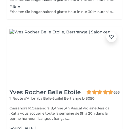
Bikini
Erhalten Sie langanhaltend glatte Haut in nur 30 Minuten! ist eine Methode zur Haarentfernung, bei der die Haare mitsamt der Haarfollikel mit warmem Wachs herausgezogen werden. Wie wird die Wachs-Epilation durchgeführt? - Vorbereitung (die Kosmetikerin trägt eine spezielle antiseptische Lotion auf die Haut auf) - Wachs wird aufgetragen (die Wachsmischung wird auf eine bestimmte Temperatur erhitzt und anschließend mit einem Holzspatel auf die Haut aufgetragen) - Enthaarung (nachdem das Wachs ausgehärtet ist, entfernt die Kosmetikerin die Wachsstreifen mit den Haaren durch scharfe Bewegungen) - Wachsreste werden entfernt (Wachsreste werden entfernt und Aloe-Vera-Creme wird aufgetragen) Altersbeschränkungen: empfohlenes Mindestalter ab 14 Jahren. Empfehlungen nach dem Eingriff: es wird empfohlen, innerhalb von 12 Stunden nach dem Eingriff kein heißes Bad zu nehmen, keine Sauna zu besuchen und nicht im Pool zu schwimmen, da dies zu Reizungen führen kann. Frequenz: einmal in 4 Wochen.
Yves Rocher Belle Etoile
656
1, Route d'Arlon (La Belle étoile)
Bertrange L-8050
Cassandra R,Cassandra B,Anne ,An Pascal,Violaine Jessica
,Katia vous accueille toute la semaine de 9h à 20h dans la
bonne humeur ! Langue : français,...
Sourcil au Fil