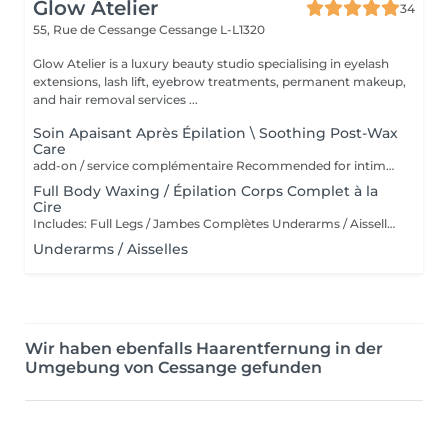
Glow Atelier
34
55, Rue de Cessange
Cessange L-L1320
Glow Atelier is a luxury beauty studio specialising in eyelash
extensions, lash lift, eyebrow treatments, permanent makeup,
and hair removal services ...
Soin Apaisant Après Épilation \ Soothing Post-Wax
Care
add-on / service complémentaire Recommended for intimate areas, underarms and sensitive skin Recommandé pour le maillot, les aisselles et les peaux sensibles Service complémentaire à ajouter après une épilation à la cire. Idéal pour les peaux sensibles ou sujettes aux rougeurs. Application d'un masque apaisant et d'une poudre anti-stress pour calmer la peau, réduire l'inconfort et laisser la peau douce et protégée ______ Add-on service after waxing. Ideal for sensitive skin or skin prone to redness and irritation. Includes the application of a soothing mask and anti-stress powder to calm the skin, reduce discomfort, and leave it soft and protected.
Full Body Waxing / Épilation Corps Complet à la
Cire
Includes: Full Legs / Jambes Complètes Underarms / Aisselles Hollywood Bikini / Bikini Intégral Arms / Bras Includes a package discount. The discount is already included in the final price displayed. Please note: Eyebrow waxing and facial waxing are not included in the Full Body Waxing package and must be booked separately. Comprend une réduction forfaitaire déjà incluse dans le prix affiché. Veuillez noter : L'épilation des sourcils et du visage n'est pas incluse dans le forfait Épilation Corps Complet et doit être réservée séparément.
Underarms / Aisselles
Wir haben ebenfalls Haarentfernung in der
Umgebung von Cessange gefunden