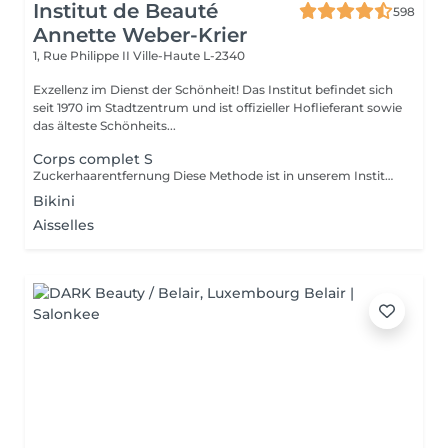
Institut de Beauté
598
Annette Weber-Krier
1, Rue Philippe II
Ville-Haute L-2340
Exzellenz im Dienst der Schönheit! Das Institut befindet sich
seit 1970 im Stadtzentrum und ist offizieller Hoflieferant sowie
das älteste Schönheits...
Corps complet S
Zuckerhaarentfernung Diese Methode ist in unserem Institut sehr beliebt geworden. Die Zuckerpaste ist 100% natürlich. Sie basiert auf tausendjährigen Rezepten aus dem Nahen Osten und enthält ausschließlich Wasser und Zucker ohne chemische, aromatische oder färbende Substanzen. Die Paste ist hypoallergen und verursacht keine Hautreizungen. Sie gilt für alle Bereiche. Die Paste wird in das Follikel massiert, umhüllt die Haare, umgibt sie und schmiert sie. Die Extraktion erfolgt in natürlicher Haarwuchsrichtung. Es gibt keine gebrochenen Haare mehr im Follikel. Diese Technik verursacht keine Rötung oder Reizung der Haut. Ein nicht zu vernachlässigender Vorteil ist die Tatsache, dass Sie keine bestimmte Haarlänge haben müssen, da der Zucker anders als beim Wachs sehr kurze Haare effektiv entfernt. Wir empfehlen diese Methode auch Teenagern beim ersten Depilieren und bei Menschen, die eine vollständige Körperhaarentfernung wünschen, da sie viel weniger schmerzhaft ist als Wachsen.
Bikini
Aisselles