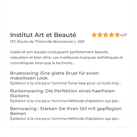
Institut Art et Beauté
427
137, Route de Thionville
Bonnevoie L-2611
Isabel et son équipe conjuguent parfaitement beauté,
relaxation et bien-être. Les meilleures marques esthétiques et
cosmétiques ainsi que la technolo...
Brustwaxing: Eine glatte Brust für einen
makellosen Look.
Épilation à la cire pour homme Torse lisse pour un look impeccable. Méthode d'épilation qui permet l'élimination des poils de façon efficace. Les poils qui repoussent s'affinent et sont plus doux. Pour l'épilation masculine, nous utilisons la cire tiède pour la plupart des régions du corps et la cire chaude pour les régions plus sensibles (torse et parties intimes). Le post-épilatoire spécifique aux besoins de la peau des hommes est appliqué par la suite afin de minimiser l'apparition de petits boutons et de poils incarnés. Gardez à l'esprit qu'une exfoliation APRÈS l'épilation est la façon la plus efficace de minimiser ces effets indésirables.
Rückenwaxing: Die Perfektion eines haarfreien
Rückens
Épilation à la cire pour homme Méthode d'épilation qui permet l'élimination des poils de façon efficace. Les poils qui repoussent s'affinent et sont plus doux. Pour l'épilation masculine, nous utilisons la cire tiède pour la plupart des régions du corps et la cire chaude pour les régions plus sensibles (torse et parties intimes). Le post-épilatoire spécifique aux besoins de la peau des hommes est appliqué par la suite afin de minimiser l'apparition de petits boutons et de poils incarnés. Gardez à l'esprit qu'une exfoliation APRÈS l'épilation est la façon la plus efficace de minimiser ces effets indésirables.
Beinwaxing : Stärken Sie Ihren Stil mit gepflegten
Beinen
Épilation à la cire pour homme Méthode d'épilation qui permet l'élimination des poils de façon efficace. Les poils qui repoussent s'affinent et sont plus doux. Pour l'épilation masculine, nous utilisons la cire tiède pour la plupart des régions du corps et la cire chaude pour les régions plus sensibles (torse et parties intimes). Le post-épilatoire spécifique aux besoins de la peau des hommes est appliqué par la suite afin de minimiser l'apparition de petits boutons et de poils incarnés. Gardez à l'esprit qu'une exfoliation APRÈS l'épilation est la façon la plus efficace de minimiser ces effets indésirables.