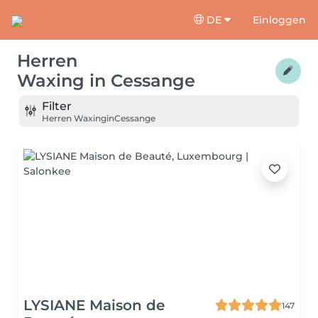
DE
Einloggen
Herren
Waxing
in
Cessange
Filter
Herren Waxing
in
Cessange
LYSIANE Maison de
147