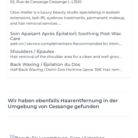
55, Rue de Cessange
Cessange L-L1320
Glow Atelier is a luxury beauty studio specialising in eyelash
extensions, lash lift, eyebrow treatments, permanent makeup,
and hair removal services ...
Soin Apaisant Après Épilation\ Soothing Post-Wax
Care
add-on / service complémentaire Recommended for intimate areas, underarms and sensitive skin. * Recommandé pour le maillot, les aisselles et les peaux sensibles. Service complémentaire à ajouter après une épilation à la cire. Idéal pour les peaux sensibles ou sujettes aux rougeurs. Application d'un masque apaisant et d'une poudre anti-stress pour calmer la peau, réduire l'inconfort et laisser la peau douce et protégée Add-on service after waxing. Ideal for sensitive skin or skin prone to redness and irritation. Includes the application of a soothing mask and anti-stress powder to calm the skin, reduce discomfort, and leave it soft and protected.
Shoulders / Épaules
Hair removal of the shoulder area for a clean and well-groomed appearance. Épilation des épaules pour un résultat propre et soigné.
Back Waxing / Épilation du Dos
Half Back Waxing / Demi-Dos Homme Цена: 35€ Hair removal of the upper or lower back for a clean and well-groomed appearance. Épilation du haut ou du bas du dos pour un résultat propre et soigné. Full Back Waxing / Dos Complet Homme Цена: 58€ Hair removal of the entire back, including upper and lower back, for smooth and long-lasting results. Épilation complète du dos, incluant le haut et le bas du dos, pour un résultat lisse et durable.
Wir haben ebenfalls Haarentfernung in der
Umgebung von Cessange gefunden