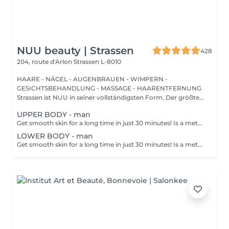
NUU beauty | Strassen
428
204, route d'Arlon
Strassen L-8010
HAARE - NÄGEL - AUGENBRAUEN - WIMPERN -
GESICHTSBEHANDLUNG - MASSAGE - HAARENTFERNUNG
Strassen ist NUU in seiner vollständigsten Form. Der größte
Sal...
UPPER BODY - man
Get smooth skin for a long time in just 30 minutes! Is a method of hair removal when your hair is pulled out with warm wax with the hair follicle. How is wax epilation done? - preparation is performed - wax is applied - depilation is performed - wax residue is removed Age restrictions: recommended to do from 14 years. Post procedure recommendations: do not take hot bath, do not visit sauna, do not swim in the pool for 12 hours after the procedure - it can cause irritation. Frequency: once in 4 weeks.
LOWER BODY - man
Get smooth skin for a long time in just 30 minutes! Is a method of hair removal when your hair is pulled out with warm wax with the hair follicle. How is wax epilation done? - preparation is performed - wax is applied - depilation is performed - wax residue is removed Age restrictions: recommended to do from 14 years. Post procedure recommendations: do not take hot bath, do not visit sauna, do not swim in the pool for 12 hours after the procedure - it can cause irritation. Frequency: once in 4 weeks.