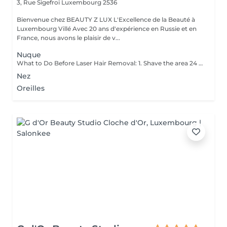
3, Rue Sigefroi
Luxembourg 2536
Bienvenue chez BEAUTY Z LUX L'Excellence de la Beauté à
Luxembourg Villé Avec 20 ans d'expérience en Russie et en
France, nous avons le plaisir de v...
Nuque
What to Do Before Laser Hair Removal: 1. Shave the area 24 hours before your appointment don't wax or pluck. 2. Avoid sun exposure and tanning 3. Clean the skin make sure the area is free of lotion, deodorant, makeup, or oils. 4. Avoid active skincare products (like retinoids, acids, or scrubs) on the area for a few days before treatment. 5. Do not take photosensitizing medications (like certain antibiotics) check with your technician if you're unsure. 6. Wear loose, comfortable clothing on the day of your appointment. 7. Inform your technician if you are pregnant, breastfeeding, or have any medical conditions. Contraindications After Permanent Laser Hair Removal: 1. Avoid sun exposure for at least 12 weeks before and after treatment. 2. Do not use tanning beds or self-tanners in the treated area. 3. Avoid hot baths, saunas, and steam rooms for 2448 hours after treatment. 4. Do not wax, pluck, or use depilatory creams between sessions shaving is allowed. 5. Avoid using active skincare products (like retinoids, acids, or exfoliants) on the treated area for several days. 6. Do not apply makeup or perfumed products immediately after treatment (especially on the face). 7. Pregnancy and certain medications (like photosensitizing drugs) may be contraindications always consult a professional first.
Nez
Oreilles