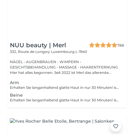
NUU beauty | Merl
788
332, Route de Longwy
Luxembourg L-1940
NÄGEL - AUGENBRAUEN - WIMPERN -
GESICHTSBEHANDLUNG - MASSAGE - HAARENTFERNUNG
Hier hat alles begonnen. Seit 2022 ist Merl das allererste
Zuhause der ...
Arm
Erhalten Sie langanhaltend glatte Haut in nur 30 Minuten! ist eine Methode zur Haarentfernung, bei der die Haare mitsamt der Haarfollikel mit warmem Wachs herausgezogen werden. Wie wird die Wachs-Epilation durchgeführt? - Vorbereitung (die Kosmetikerin trägt eine spezielle antiseptische Lotion auf die Haut auf) - Wachs wird aufgetragen (die Wachsmischung wird auf eine bestimmte Temperatur erhitzt und anschließend mit einem Holzspatel auf die Haut aufgetragen) - Enthaarung (nachdem das Wachs ausgehärtet ist, entfernt die Kosmetikerin die Wachsstreifen mit den Haaren durch scharfe Bewegungen) - Wachsreste werden entfernt (Wachsreste werden entfernt und Aloe-Vera-Creme wird aufgetragen) Altersbeschränkungen: empfohlenes Mindestalter ab 14 Jahren. Empfehlungen nach dem Eingriff: es wird empfohlen, innerhalb von 12 Stunden nach dem Eingriff kein heißes Bad zu nehmen, keine Sauna zu besuchen und nicht im Pool zu schwimmen, da dies zu Reizungen führen kann. Frequenz: einmal in 4 Wochen.
Beine
Erhalten Sie langanhaltend glatte Haut in nur 30 Minuten! ist eine Methode zur Haarentfernung, bei der die Haare mitsamt der Haarfollikel mit warmem Wachs herausgezogen werden. Wie wird die Wachs-Epilation durchgeführt? - Vorbereitung (die Kosmetikerin trägt eine spezielle antiseptische Lotion auf die Haut auf) - Wachs wird aufgetragen (die Wachsmischung wird auf eine bestimmte Temperatur erhitzt und anschließend mit einem Holzspatel auf die Haut aufgetragen) - Enthaarung (nachdem das Wachs ausgehärtet ist, entfernt die Kosmetikerin die Wachsstreifen mit den Haaren durch scharfe Bewegungen) - Wachsreste werden entfernt (Wachsreste werden entfernt und Aloe-Vera-Creme wird aufgetragen) Altersbeschränkungen: empfohlenes Mindestalter ab 14 Jahren. Empfehlungen nach dem Eingriff: es wird empfohlen, innerhalb von 12 Stunden nach dem Eingriff kein heißes Bad zu nehmen, keine Sauna zu besuchen und nicht im Pool zu schwimmen, da dies zu Reizungen führen kann. Frequenz: einmal in 4 Wochen.