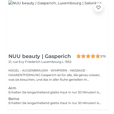
NUU beauty | Gasperich
379
21, rue Evy Friederich
Luxembourg L-1552
NÄGEL - AUGENBRAUEN - WIMPERN - MASSAGE -
HAARENTFERNUNG Gasperich ist für alle, die genau wissen,
was sie brauchen, und das in aller Ruhe genießen m...
Arm
Erhalten Sie langanhaltend glatte Haut in nur 30 Minuten! ist eine Methode zur Haarentfernung, bei der die Haare mitsamt der Haarfollikel mit warmem Wachs herausgezogen werden. Wie wird die Wachs-Epilation durchgeführt? - Vorbereitung (die Kosmetikerin trägt eine spezielle antiseptische Lotion auf die Haut auf) - Wachs wird aufgetragen (die Wachsmischung wird auf eine bestimmte Temperatur erhitzt und anschließend mit einem Holzspatel auf die Haut aufgetragen) - Enthaarung (nachdem das Wachs ausgehärtet ist, entfernt die Kosmetikerin die Wachsstreifen mit den Haaren durch scharfe Bewegungen) - Wachsreste werden entfernt (Wachsreste werden entfernt und Aloe-Vera-Creme wird aufgetragen) Altersbeschränkungen: empfohlenes Mindestalter ab 14 Jahren. Empfehlungen nach dem Eingriff: es wird empfohlen, innerhalb von 12 Stunden nach dem Eingriff kein heißes Bad zu nehmen, keine Sauna zu besuchen und nicht im Pool zu schwimmen, da dies zu Reizungen führen kann. Frequenz: einmal in 4 Wochen.
Beine
Erhalten Sie langanhaltend glatte Haut in nur 30 Minuten! ist eine Methode zur Haarentfernung, bei der die Haare mitsamt der Haarfollikel mit warmem Wachs herausgezogen werden. Wie wird die Wachs-Epilation durchgeführt? - Vorbereitung (die Kosmetikerin trägt eine spezielle antiseptische Lotion auf die Haut auf) - Wachs wird aufgetragen (die Wachsmischung wird auf eine bestimmte Temperatur erhitzt und anschließend mit einem Holzspatel auf die Haut aufgetragen) - Enthaarung (nachdem das Wachs ausgehärtet ist, entfernt die Kosmetikerin die Wachsstreifen mit den Haaren durch scharfe Bewegungen) - Wachsreste werden entfernt (Wachsreste werden entfernt und Aloe-Vera-Creme wird aufgetragen) Altersbeschränkungen: empfohlenes Mindestalter ab 14 Jahren. Empfehlungen nach dem Eingriff: es wird empfohlen, innerhalb von 12 Stunden nach dem Eingriff kein heißes Bad zu nehmen, keine Sauna zu besuchen und nicht im Pool zu schwimmen, da dies zu Reizungen führen kann. Frequenz: einmal in 4 Wochen.