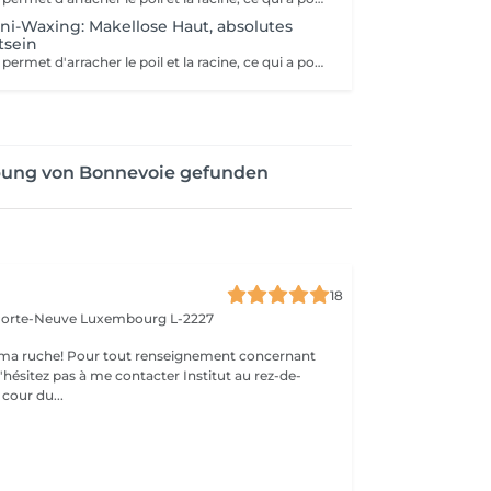
ini-Waxing: Makellose Haut, absolutes
tsein
Épilation à la cire permet d'arracher le poil et la racine, ce qui a pour effet de ralentir la repousse de quelques semaines. De plus, le poil qui repoussera sera plus fin. L'épilation à la cire est une méthode efficace pour tous les types de poils. La cire tiède est utilisée sur la majorité des régions corporelles. Pour les régions plus sensibles, comme les aisselles et le bikini, c'est plutôt la cire chaude qui est utilisée afin de minimiser les risques d'ecchymoses dus à une traction trop forte.
bung von Bonnevoie gefunden
18
 Porte-Neuve
Luxembourg L-2227
ma ruche! Pour tout renseignement concernant
z pas à me contacter Institut au rez-de-
cour du...