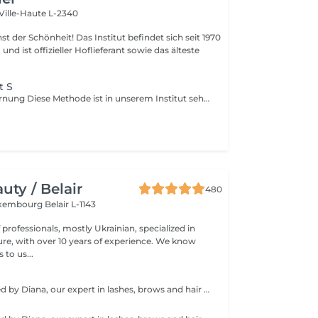
Ville-Haute L-2340
 Das Institut befindet sich seit 1970
nd ist offizieller Hoflieferant sowie das älteste
t S
Zuckerhaarentfernung Diese Methode ist in unserem Institut sehr beliebt geworden. Die Zuckerpaste ist 100% natürlich. Sie basiert auf tausendjährigen Rezepten aus dem Nahen Osten und enthält ausschließlich Wasser und Zucker ohne chemische, aromatische oder färbende Substanzen. Die Paste ist hypoallergen und verursacht keine Hautreizungen. Sie gilt für alle Bereiche. Die Paste wird in das Follikel massiert, umhüllt die Haare, umgibt sie und schmiert sie. Die Extraktion erfolgt in natürlicher Haarwuchsrichtung. Es gibt keine gebrochenen Haare mehr im Follikel. Diese Technik verursacht keine Rötung oder Reizung der Haut. Ein nicht zu vernachlässigender Vorteil ist die Tatsache, dass Sie keine bestimmte Haarlänge haben müssen, da der Zucker anders als beim Wachs sehr kurze Haare effektiv entfernt. Wir empfehlen diese Methode auch Teenagern beim ersten Depilieren und bei Menschen, die eine vollständige Körperhaarentfernung wünschen, da sie viel weniger schmerzhaft ist als Wachsen.
ty / Belair
480
xembourg Belair L-1143
professionals, mostly Ukrainian, specialized in
 with over 10 years of experience. We know
to us...
Service performed by Diana, our expert in lashes, brows and hair removal, with over 10 years of experience, ensuring precision and high-quality results.