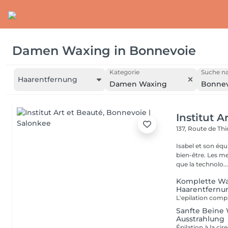
Damen Waxing
in
Bonnevoie
Kategorie
Suche na
Haarentfernung
Damen Waxing
Bonnev
Institut A
137, Route de Thi
Isabel et son éq
bien-être. Les meilleures marques esthétiques et cosmétiques ainsi
que la technolo..
Komplette Wa
Haarentfernun
Sanfte Beine 
Ausstrahlung