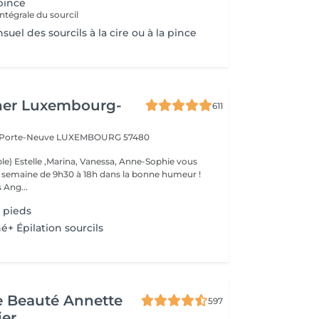
 pince
ntégrale du sourcil
uel des sourcils à la cire ou à la pince
her Luxembourg-
611
a Porte-Neuve
LUXEMBOURG 57480
le) Estelle ,Marina, Vanessa, Anne-Sophie vous
la semaine de 9h30 à 18h dans la bonne humeur !
 Ang...
 pieds
é+ Épilation sourcils
de Beauté Annette
597
ier