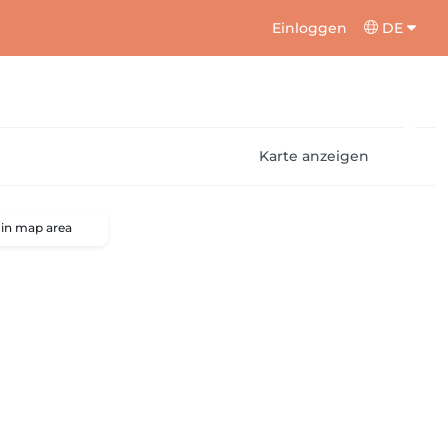
Einloggen
DE
Karte anzeigen
 in map area