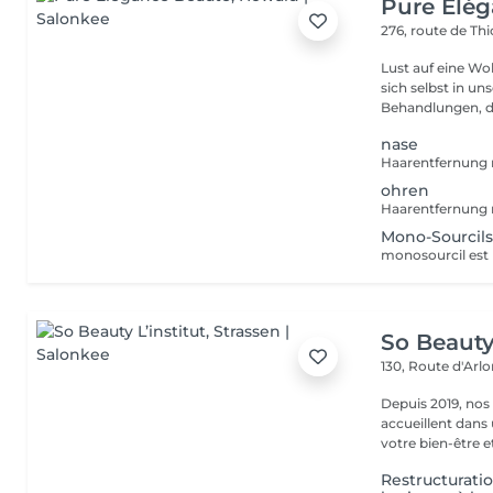
Pure Elé
276, route de Thi
Lust auf eine Wohlfühlpause? Gönnen 
sich selbst in unserem 
Behandlungen, die
nase
Haarentfernung 
ohren
Haarentfernung 
Mono-Sourcil
So Beauty 
130, Route d'Arl
Depuis 2019, nos
accueillent dans
votre bien-être et 
Restructuratio