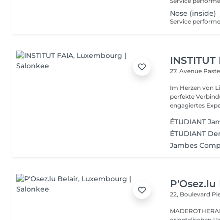
Nose (inside)
INSTITUT
27, Avenue Past
Im Herzen von Li
perfekte Verbindu
engagiertes Expe
ÉTUDIANT Jamb
ÉTUDIANT Demi
Jambes Comp
P'Osez.lu 
22, Boulevard P
MADEROTHERAPIE Es ist eine tausend Jahre al
orientalischen Ur