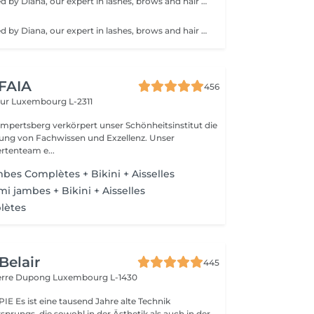
Service performed by Diana, our expert in lashes, brows and hair removal, with over 10 years of experience, ensuring precision and high-quality results.
Service performed by Diana, our expert in lashes, brows and hair removal, with over 10 years of experience, ensuring precision and high-quality results.
 FAIA
456
eur
Luxembourg L-2311
mpertsberg verkörpert unser Schönheitsinstitut die
ng von Fachwissen und Exzellenz. Unser
rtenteam e...
es Complètes + Bikini + Aisselles
 jambes + Bikini + Aisselles
lètes
Belair
445
ierre Dupong
Luxembourg L-1430
te Technik
sprungs, die sowohl in der Ästhetik als auch in der