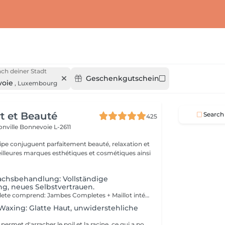
ch deiner Stadt
Geschenkgutschein
oie
,
Luxembourg
rt et Beauté
Search
425
onville
Bonnevoie L-2611
uipe conjuguent parfaitement beauté, relaxation et
.
chsbehandlung: Vollständige
g, neues Selbstvertrauen.
L'epilation complete comprend: Jambes Completes + Maillot intégral + Aisselles + Sourcils + Duvet Épilation à la cire permet d'arracher le poil et la racine, ce qui a pour effet de ralentir la repousse de quelques semaines. De plus, le poil qui repoussera sera plus fin. L'épilation à la cire est une méthode efficace pour tous les types de poils. La cire tiède est utilisée sur la majorité des régions corporelles. Pour les régions plus sensibles, comme les aisselles et le bikini, c'est plutôt la cire chaude qui est utilisée afin de minimiser les risques d'ecchymoses dus à une traction trop forte.
Waxing: Glatte Haut, unwiderstehliche
Épilation à la cire permet d'arracher le poil et la racine, ce qui a pour effet de ralentir la repousse de quelques semaines. De plus, le poil qui repoussera sera plus fin. L'épilation à la cire est une méthode efficace pour tous les types de poils. La cire tiède est utilisée sur la majorité des régions corporelles. Pour les régions plus sensibles, comme les aisselles et le bikini, c'est plutôt la cire chaude qui est utilisée afin de minimiser les risques d'ecchymoses dus à une traction trop forte.