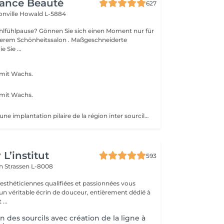
gance Beauté
627
onville
Howald L-5884
Sie sich einen Moment nur für
Schönheitssalon . Maßgeschneiderte
 Sie ...
mit Wachs.
mit Wachs.
s
monosourcil est une implantation pilaire de la région inter sourcilière, caractérisée par la confluence des deux sourcils à la base du nez.
L’institut
593
on
Strassen L-8008
 esthéticiennes qualifiées et passionnées vous
 un véritable écrin de douceur, entièrement dédié à
...
n des sourcils avec création de la ligne à