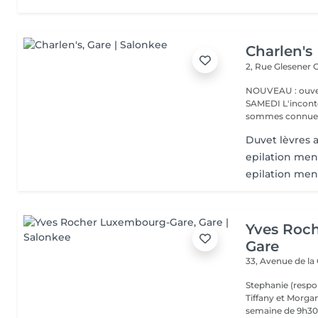
Charlen's
2, Rue Glesener
G
NOUVEAU : ouver
SAMEDI L'incontournable institut de beauté à Luxembourg. Nous
sommes connues 
Duvet lèvres a
epilation men
epilation me
Yves Roc
Gare
33, Avenue de la
Stephanie (respo
Tiffany et Morgan
semaine de 9h30 