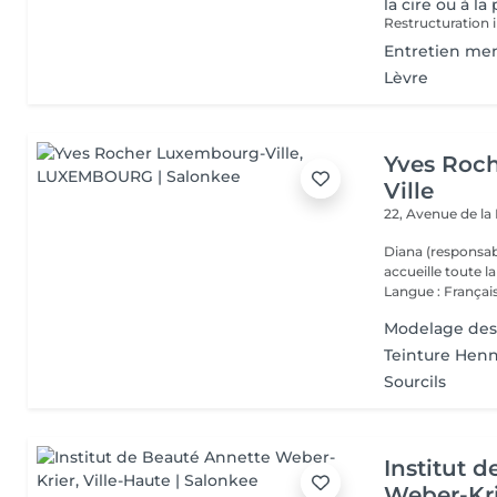
la cire ou à la
Restructuration i
Entretien mens
Lèvre
Yves Roc
Ville
22, Avenue de l
Diana (responsab
accueille toute 
Langue : Français
Modelage des
Teinture Henn
Sourcils
Institut 
Weber-Kr