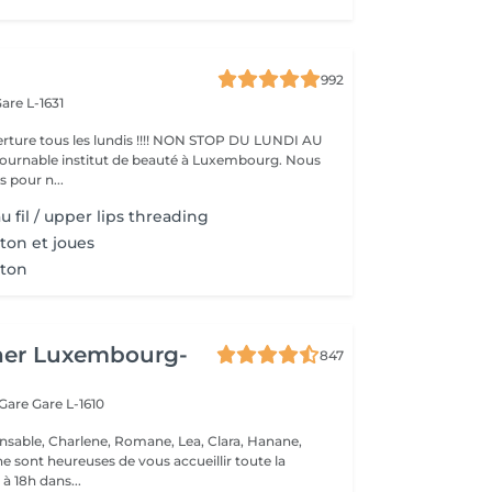
992
are L-1631
ture tous les lundis !!!! NON STOP DU LUNDI AU
pour n...
u fil / upper lips threading
ton et joues
nton
her Luxembourg-
847
 Gare
Gare L-1610
nsable, Charlene, Romane, Lea, Clara, Hanane,
e sont heureuses de vous accueillir toute la
à 18h dans...