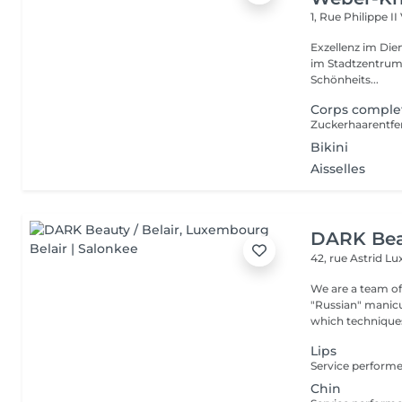
1, Rue Philippe II
Exzellenz im Dienst der Schönheit!
im Stadtzentrum u
Schönheits...
Corps comple
Bikini
Aisselles
DARK Beau
42, rue Astrid
Lu
We are a team of 
"Russian" manicure,
which techniques 
Lips
Chin