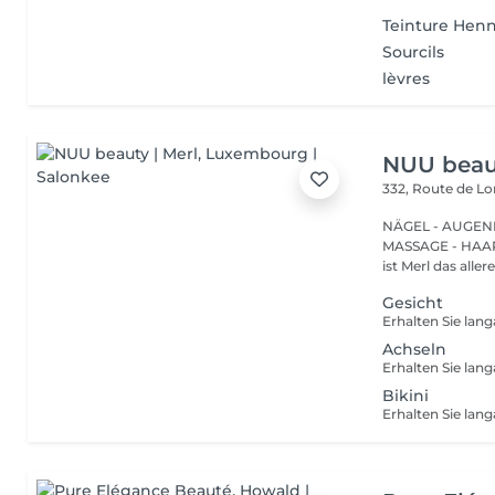
Teinture Henn
Sourcils
lèvres
NUU beaut
332, Route de 
NÄGEL - AUGEN
MASSAGE - HAARENTFERNUNG Hier
ist Merl das aller
Gesicht
Achseln
Bikini