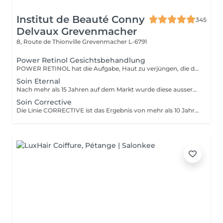
Institut de Beauté Conny
345
Delvaux Grevenmacher
8, Route de Thionville
Grevenmacher L-6791
Power Retinol Gesichtsbehandlung
POWER RETINOL hat die Aufgabe, Haut zu verjüngen, die durch natürliche Ursachen oder durch die Sonne gealtert ist (Lichtalterung).
Soin Eternal
Nach mehr als 15 Jahren auf dem Markt wurde diese aussergewöhnliche Linie weiterentwickelt. ETERNAL stimuliert die Regeneration in jeder einzelnen Hautschicht und kehrt den als Seneszenz bekannten zellulären Alterungsprozess um. Das Ergebnis: verjüngte und regenerierte Haut für dauerhafte Schönheit !
Soin Corrective
Die Linie CORRECTIVE ist das Ergebnis von mehr als 10 Jahren Erfahrung: eine kosmetische Behandlung, die tiefe Falten und Gesichtslinien schnell und effizient reduziert. Dieses neuartige Produkt kombiniert 3 Wirkmechanismen: Peeling- Auffüllung - Dekontraktion - in einer einzigen Behandlung und wirkt stark glättend, selbst auf tiefe Falten. Dadurch wird erreicht, dass die Falten ab der ersten Behandlung allmählich auf natürliche Weise verschwinden!