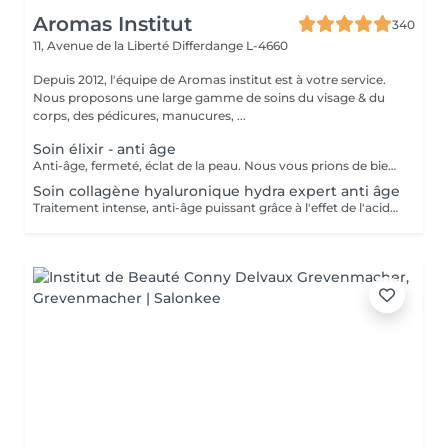
Aromas Institut
340
11, Avenue de la Liberté
Differdange L-4660
Depuis 2012, l'équipe de Aromas institut est à votre service.
Nous proposons une large gamme de soins du visage & du
corps, des pédicures, manucures, ...
Soin élixir - anti âge
Anti-âge, fermeté, éclat de la peau. Nous vous prions de bien vouloir respecter votre rendez-vous. En prenant rendez-vous, vous occupez une place, dont une autre personne aurait éventuellement besoin. Tout rendez-vous non annulé 24h en avance, est susceptible d'être facturé. (Si vous ne pouvez pas vous présenter à votre RDV, proposez-le éventuellement à un proche ou à un ami) Toute l'équipe de Aromas Institut vous remercie pour votre respect et votre compréhension.
Soin collagène hyaluronique hydra expert anti âge
Traitement intense, anti-âge puissant grâce à l'effet de l'acide hyaluronique. Repulpe les ridules, apporte de l'éclat au teint, la peau parait plus lisse. Nous vous prions de bien vouloir respecter votre rendez-vous. En prenant rendez-vous, vous occupez une place, dont une autre personne aurait éventuellement besoin. Tout rendez-vous non annulé 24h en avance, est susceptible d'être facturé. (Si vous ne pouvez pas vous présenter à votre RDV, proposez-le éventuellement à un proche ou à un ami) Toute l'équipe de Aromas Institut vous remercie pour votre respect et votre compréhension.