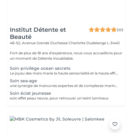
Institut Détente et
203
Beauté
48-52, Avenue Grande Duchesse Charlotte
Dudelange L-3440
Fort de plus de 18 ans d'expérience, nous vous accueillons pour
un moment de Détente inoubliable.
Soin privilège ocean secrets
Le joyau des mers marie la haute sensorialité et la haute efficacité pour ce soin anti-âge d'exception
Soin sea-age
une synergie de manuvres expertes et de complexes marins revitalisants, ce soin lisse les rides, raffermit la peau et redonne éclat et vitalité au teint.
Soin éclat jeunesse
soin effet peau neuve, pour retrouver un teint lumineux