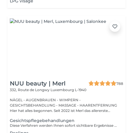
LPG visage
NUU beauty | Merl
788
332, Route de Longwy
Luxembourg L-1940
NÄGEL - AUGENBRAUEN - WIMPERN -
GESICHTSBEHANDLUNG - MASSAGE - HAARENTFERNUNG
Hier hat alles begonnen. Seit 2022 ist Merl das allererste
Zuhause der ...
Gesichtspflegebehandlungen
Diese Verfahren werden Ihnen sofort sichtbare Ergebnisse wie glänzende, glatte, weiche und hydratisierte Haut bieten. Carboxytherapie - ist eine Behandlung, bei der eine kleine Menge Kohlendioxidgas unter die Haut injiziert wird. Sie kann zur Behandlung von Dehnungsstreifen, dunklen Augenringen, Cellulite und überschüssigem Fett an bestimmten Körperstellen verwendet werden. Bioplazma GIGI - hilft, den allgemeinen Zustand der Haut zu verbessern, Entzündungen und Schuppenbildung zu entfernen, die Tiefe und Anzahl der Falten zu reduzieren und die Poren zu verengen. New Age GIGI - hilft bei der Regeneration und Verjüngung, reduziert Trockenheit, verbessert die Textur und verleiht der Haut um die Augen Elastizität und Festigkeit. Flesh Schönheit - die Expressbehandlung umfasst eine Feuchtigkeitsmaske, Creme und Gesichtsmassage. Hautentgiftung - bedeutet, so viele Unreinheiten, Toxine, Schadstoffe und abgestorbene Hautzellen wie möglich zu entfernen, um Ihre Poren zu reinigen, Ihre Haut zu behandeln, aufzuhellen, zu hydratisieren und zu beruhigen. Hydratation Aqua Power - die erste Rettung für hypersensible und ausgetrocknete Haut. Zielt darauf ab, die hydrolipidische Barriere der Haut zu stärken. Beinhaltet eine Gesichtsmassage und eine Alginsäuremaske am Ende. Altersbeschränkungen: empfohlen ab 20-25 Jahren. Empfehlungen nach dem Eingriff: es gibt keine Empfehlungen nach diesen Verfahren. Frequenz: 4 Mal, einmal pro Woche.