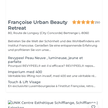
Françoise Urban Beauty
250
Retreat
80, Route de Longwy (City Concorde)
Bertrange L-8060
Betreten Sie die Welt der Schönheit und des Wohlbefindens am
Institut Francoise. Genießen Sie eine entspannende Erfahrung
und profitieren Sie von unse...
Revypeel Peau Neuve , lumineuse, jeune et
parfaite
Pourquoi REVYPEEL® est-il si efficace? REVYPEEL® repose sur une combinaison exclusive de trois acides aux actions complémentaires : Des Résultats Visibles et Durables Effet "peau neuve" : Exfoliation contrôlée pour une texture affínée, un teint éclatant et uniformisé. Anti-âge : Stimulation de la production de collagène pour une peau ferme et repulpée. Anti-imperfections : Réduction des rides, cicatrices d'acné et pores dilatés. Éclaircissant : Diminution des taches pigmentaires et prévention des récidives. 3. Adapté à Tous les Types de Peau , REVYPEEL® s'adapte à chaque besoin : Version LOW : Pour une exfoliation douce, idéale pour les peaux sensibles ou en entretien. 4. Sécurité et Confort Contrôle optimal :pas de risques d'irritation ou de rougeurs. Contrairement aux peelings agressifs, REVYPEEL® offre une récupération rapide
Imperium med 400
Véritable bio lifting non invasif, med 400 est une véritable révolution dans le domaine de l'esthétique. Combinant la diathermologie et la diathermo-concentration, cette technique va complètement régénérer la peau, raffermir les muscles faciaux, vascularisé les tissus profonds, ré oxygéner les tissus du visage, traiter le relâchement, les rides faciales et le cou. Le traitement va débarrasser la peau de toutes ses impuretés. Puis,la sonophorèse, innovation agissant comme une mésothérapie sans aiguilles, va permettre la pénétration de tous les actifs. Les résultats sont visibles dès la première séance. Cure de 6 soins - Prix 1100
Touch & Lift Visage
En exclusivité Luxembourgeoise à l'institut Françoise, retrouvez la solution naturelle, non invasive et efficace pour répondre à votre souhait de rajeunissement durable. Le visage, l'ovale et le cou sont redessinés et retrouvent leur tonicité, les rides et plis s'atténuent, le regard retrouve sa luminosité. Les résultats sont visibles dès la première séance. Chaque traitement doit être fait tous les deux mois. Cure de 3 Soins - Prix 1029 Cure de 5 Soins - Prix 1560