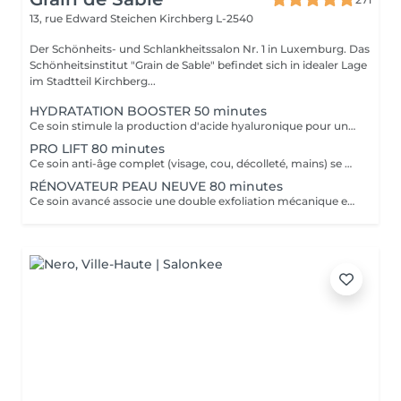
13, rue Edward Steichen
Kirchberg L-2540
Der Schönheits- und Schlankheitssalon Nr. 1 in Luxemburg. Das
Schönheitsinstitut "Grain de Sable" befindet sich in idealer Lage
im Stadtteil Kirchberg...
HYDRATATION BOOSTER 50 minutes
Ce soin stimule la production d'acide hyaluronique pour une hydratation intense, redonnant à la peau un aspect repulpé et lissé tout en la protégeant des agressions extérieures et du vieillissement cutané.
PRO LIFT 80 minutes
Ce soin anti-âge complet (visage, cou, décolleté, mains) se distingue par sa combinaison unique d'exfoliations, de stimulation cellulaire mécanique et de manoeuvres facialistes exclusives. Il uniformise et illumine le teint, tout en liftant et redessinant les contours du visage. En comblant visiblement les rides et en renforçant la fermeté de la peau, ce soin révèle un épiderme plus lisse, lifté et rajeuni.
RÉNOVATEUR PEAU NEUVE 80 minutes
Ce soin avancé associe une double exfoliation mécanique et chimique du visage et du cou, permettant un nettoyage en profondeur de l'épiderme. Il favorise l'élimination des toxines et stimule le renouvellement cellulaire pour retrouver une peau saine, uniforme et lumineuse.