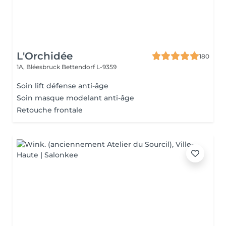
L'Orchidée
180
1A, Bléesbruck
Bettendorf L-9359
Soin lift défense anti-âge
Soin masque modelant anti-âge
Retouche frontale