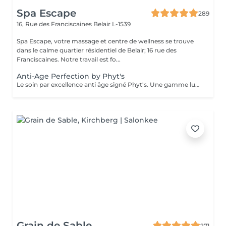
Spa Escape
289
16, Rue des Franciscaines
Belair L-1539
Spa Escape, votre massage et centre de wellness se trouve
dans le calme quartier résidentiel de Belair; 16 rue des
Franciscaines. Notre travail est fo...
Anti-Age Perfection by Phyt's
Le soin par excellence anti âge signé Phyt's. Une gamme luxueuse qui permet un traitement aux actifs puissants naturels et complets des peaux matures. Réduction des rides, fermeté ...une efficacité prouvée et résultat visible dès le 1 er soin. Ce soin commence par un rafraîchissement stimulant des pieds pour favoriser la circulation sanguine et la relaxation.
Grain de Sable
271