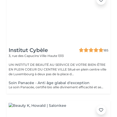
Institut Cybèle
185
3, rue des Capucins
Ville-Haute 1313
UN INSTITUT DE BEAUTÉ AU SERVICE DE VOTRE BIEN-ÊTRE
EN PLEIN COEUR DU CENTRE VILLE Situé en plein centre ville
de Luxembourg à deux pas de la place d...
Soin Panacée - Anti âge glabal d'exception
Le soin Panacée, certifié bio allie divinement efficacité et sensorialité et cible tous les signes de l'âge : rides, éclat, fermeté. Des textures originales et un modelage visage resculptant unique réalisé à l'aide du Dermophyt's, un appareil à ondes sonores permettant de travailler les tissus en profondeur, pour des résultats visibles instantanément après un seul soin !