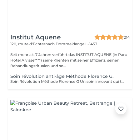
Institut Aquene
214
120, route d'Echternach
Dommeldange L-1453
Seit mehr als 7 Jahren verführt das INSTITUT AQUENE (in Parc
Hotel Alvisse****) seine Klienten mit seiner Effizienz, seinen
Behandlungsritualen und se...
Soin révolution anti-âge Méthode Florence G.
Soin Révolution Méthode Florence G Un soin innovant qui transforme visiblement la qualité de la peau. Le Soin Révolution de la méthode Florence G est un protocole hautement technologique et manuel et 100 % naturel combinant des techniques exclusives de stimulation tissulaire, d'oxygénation cutanée et de remodelage facial. Ce soin nouvelle génération agit en profondeur pour relancer les fonctions naturelles de la peau, améliorer son aspect global et lui redonner toute sa vitalité sans l'abimer, sans douleur et sans éviction sociale. Les bénéfices du soin: - Lisse immédiatement les rides et ridules - Raffermit et redessine les contours du visage - Booste l'éclat et l'oxygénation - Réduit visiblement les signes de fatigue - Améliore la texture de la peau Les effets du soin vont s'accentuer encore pendant 3 à 4 semaines. C'est également un soin fantastique pour travailler les cicatrices (du corps également), les peaux atopiques, vergetures blanches ou violacées. AUCUNE ÉPILATION VISAGE NE POURRA ÊTRE FAITE PENDANT LE SOIN.