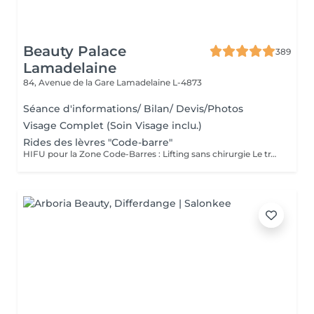
Beauty Palace
389
Lamadelaine
84, Avenue de la Gare
Lamadelaine L-4873
Séance d'informations/ Bilan/ Devis/Photos
Visage Complet (Soin Visage inclu.)
Rides des lèvres "Code-barre"
HIFU pour la Zone Code-Barres : Lifting sans chirurgie Le traitement HIFU (Ultrasons Focalisés de Haute Intensité) est une solution non invasive qui agit en profondeur pour traiter les rides verticales au-dessus des lèvres, communément appelées code-barres. En ciblant les couches profondes de la peau, le HIFU stimule la production de collagène et de fibres élastiques, redonnant ainsi fermeté, tonicité et jeunesse à cette zone délicate. Quels sont les bienfaits ? Lissage des rides verticales autour de la bouche Effet raffermissant et lifting naturel Résultats visibles après une seule séance, avec un effet durable qui se renforce dans les mois qui suivent Traitement non invasif, sans injection ni chirurgie Pourquoi choisir le HIFU ? Le HIFU est une alternative idéale aux traitements chirurgicaux pour rajeunir et raffermir la peau du visage, en particulier la zone code-barres. Ce soin stimule naturellement la production de collagène, vous offrant ainsi un résultat naturel, sans période de récupération. Découvrez un sourire plus lisse et une peau redynamisée grâce à notre traitement HIFU !