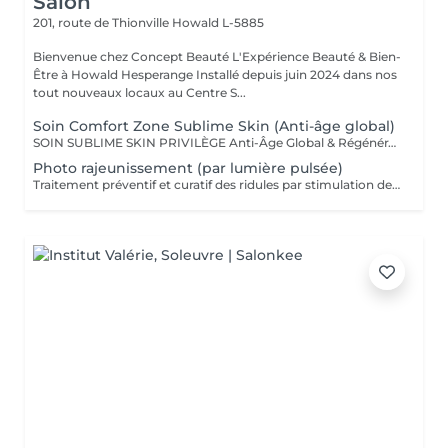
Salon
201, route de Thionville
Howald L-5885
Bienvenue chez Concept Beauté L'Expérience Beauté & Bien-
Être à Howald Hesperange Installé depuis juin 2024 dans nos
tout nouveaux locaux au Centre S...
Soin Comfort Zone Sublime Skin (Anti-âge global)
SOIN SUBLIME SKIN PRIVILÈGE Anti-Âge Global & Régénérant Le soin d'excellence pour une peau sublimée ! Ce protocole complet associe les technologies anti-âge les plus avancées et des techniques de massage profondes pour un effet lifting et raffermissant immédiat. Il agit sur la perte de volume, les rides et le relâchement cutané pour une peau redensifiée, éclatante et plus jeune. SOINS DU VISAGE COMFORT ZONE Nos soins du visage utilisent les produits de la marque Comfort Zone, une référence en cosmétique professionnelle alliant science, nature et innovation. Formulés avec des ingrédients d'origine naturelle, sans silicones, parabènes ni huiles minérales, ces soins sont conçus pour respecter l'équilibre de la peau tout en offrant des résultats visibles et durables. Chaque soin est un véritable rituel de bien-être et d'efficacité, adapté aux besoins spécifiques de votre peau.
Photo rajeunissement (par lumière pulsée)
Traitement préventif et curatif des ridules par stimulation des fibroblastes présents dans le derme.