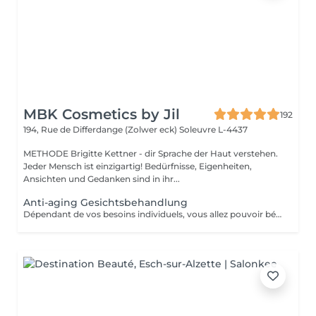
MBK Cosmetics by Jil
192
194, Rue de Differdange (Zolwer eck)
Soleuvre L-4437
METHODE Brigitte Kettner - dir Sprache der Haut verstehen.
Jeder Mensch ist einzigartig! Bedürfnisse, Eigenheiten,
Ansichten und Gedanken sind in ihr...
Anti-aging Gesichtsbehandlung
Dépendant de vos besoins individuels, vous allez pouvoir bénéficier de soins adaptés à votre type de peau. Le prix va ensuite varier dépendant du soin finalement prèsté : - Pre-aging : Commencez la lute anti-âge contre les rides et les ridules très tôt avec des isoflavones naturelles (à partir de 110 euros) - Anti-Aging : Traitement en profondeur contre les radicaux libres, la déshydratation et le relachement cutané (à partir de 130 euros) - Anti-Aging de luxe : Soin anti-âge raffermissant et remodelant pour les plus peaux très exigeantes (à partir de 150 euros)