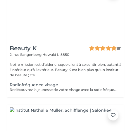
Beauty K
181
2, rue Sangenberg
Howald L-5850
Notre mission est d'aider chaque client à se sentir bien, autant à
l'intérieur qu'à l'extérieur. Beauty K est bien plus qu'un institut
de beauté ; c'e...
Radiofréquence visage
Redécouvrez la jeunesse de votre visage avec la radiofréquence ! Ce traitement utilise des ondes électromagnétiques pour générer de la chaleur, provoquant une rétraction immédiate des fibres de collagène et stimulant leur production. Cela permet de remodeler l'ovale du visage et de repulper la peau. Idéal contre le relâchement cutané et les signes de vieillissement, il redéfinit les contours du visage et raffermit la peau, offrant des résultats visibles et sans risques. Vous constaterez une amélioration de la fermeté, une réduction des pores et une diminution des cellules adipeuses dans les zones traitées. Une cure de 5 séances est recommandée. Chaque séance renforce les effets pour une transformation progressive et durable.