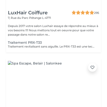
LuxHair Coiffure
295
7, Rue du Parc
Pétange L-4771
Depuis 2017 votre salon Luxhair essaye de répondre au mieux à
vos besoins !!!! Nous mettons tout en oeuvre pour que votre
passage dans notre salon re...
Traitement PRX-T33
Traitement revitalisant sans aiguille. Le PRX-T33 est une technique de rajeunissement très efficace et non invasive. Il procure une hydratation profonde et immédiate . Le PRX-T33 est un traitement innovant qui permet de retrouver une peau éclatante et revitalisée,sans les inconvénients d'autres techniques invasives.