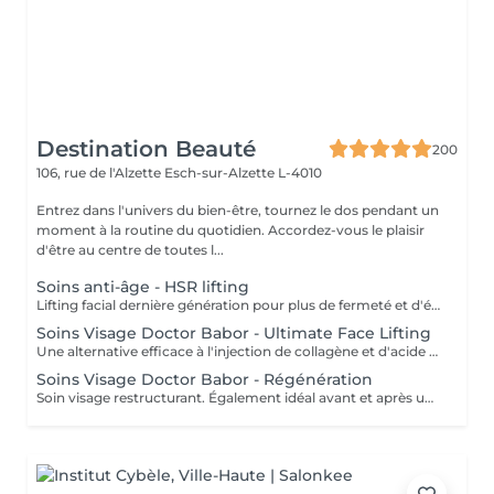
Destination Beauté
200
106, rue de l'Alzette
Esch-sur-Alzette L-4010
Entrez dans l'univers du bien-être, tournez le dos pendant un
moment à la routine du quotidien. Accordez-vous le plaisir
d'être au centre de toutes l...
Soins anti-âge - HSR lifting
Lifting facial dernière génération pour plus de fermeté et d'élasticité. Aux choix stimulant et vivifiant ou relaxant et cocooning.
Soins Visage Doctor Babor - Ultimate Face Lifting
Une alternative efficace à l'injection de collagène et d'acide hyaluronique !
Soins Visage Doctor Babor - Régénération
Soin visage restructurant. Également idéal avant et après une intervention chirurgicale esthétique.