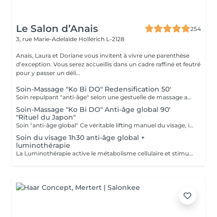
Le Salon d’Anais
254
3, rue Marie-Adelaïde
Hollerich L-2128
Anais, Laura et Doriane vous invitent à vivre une parenthèse
d'exception. Vous serez accueillis dans un cadre raffiné et feutré
pour y passer un déli...
Soin-Massage "Ko Bi DO" Redensification 50'
Soin repulpant "anti-âge" selon une gestuelle de massage active : le Ko-Bi-Do. Véritable lifting naturel du visage inspiré d'un rituel japonais associé à notre principe de Dermaponcture pour lisser efficacement les traits et tonifier le cou. Durant ce soin, nous utiliserons les produits spécifiques aux besoin de votre peau.
Soin-Massage "Ko Bi DO" Anti-âge global 90'
"Rituel du Japon"
Soin "anti-âge global" Ce véritable lifting manuel du visage, inspiré du massage japonais "Ko Bi Do"est associé à complexe anti-âge unique. vous retrouvez une peau tonifiée lissée et repulpée. et associés d'un masque aux vertus régénérantes, agit en profondeur sur les rides, la fermeté, les taches pigmentaires et l'éclat, et insiste sur le contour des yeux, la bouche, le décolleté. Vous retrouvé
Soin du visage 1h30 anti-âge global +
luminothérapie
La Luminothérapie active le métabolisme cellulaire et stimule la production de collagène et d'élastine. Au l des séances, la peau retrouve élasticité et éclat, les cicatrices s'atténuent, l'acné guérit. Le résultat est visible très rapidement. Les résultats attendus peuvent varier en fonction de chaque individu. Des études montrent en effet que la peau semble plus jeune et les rides plus atténuées dès la première utilisation de cette technologie. La lumière LED bleue est particulièrement efficace pour prévenir les éruptions cutanées puisqu'elle détruit les bactéries responsables de l'acné directement dans le derme. C'est scientifiquement prouvé !