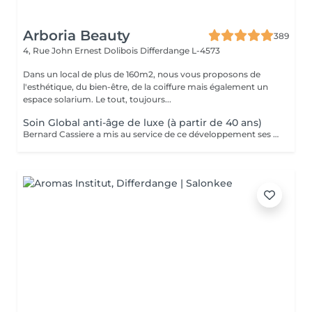
Arboria Beauty
389
4, Rue John Ernest Dolibois
Differdange L-4573
Dans un local de plus de 160m2, nous vous proposons de
l'esthétique, du bien-être, de la coiffure mais également un
espace solarium. Le tout, toujours...
Soin Global anti-âge de luxe (à partir de 40 ans)
Bernard Cassiere a mis au service de ce développement ses formulateurs les plus expérimentés, sélectionnant avec le plus grand soin les ingrédients les plus précieux et les plus efficaces... Élaboré avec soin comme un bijou pour améliorer la qualité et l'éclat de votre teint. Action: Dynamiser le renouvellement cellulaire. Rétablir l'élasticité et resynchroniser le processus de mélanisation. Nourrir pour redensifier les tissus.