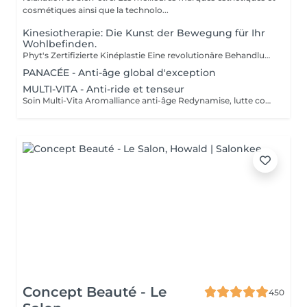
cosmétiques ainsi que la technolo...
Kinesiotherapie: Die Kunst der Bewegung für Ihr
Wohlbefinden.
Phyt's Zertifizierte Kinéplastie Eine revolutionäre Behandlung, die Physiotherapie und natürliche Produkte kombiniert, um einen sanften und zugleich effektiven Ansatz für Schönheit zu bieten. Verwendet manuelle Techniken und biologische Produkte, um die Haut tiefgehend zu stimulieren, ganz ohne Chemikalien oder invasive Eingriffe. Jede Sitzung ist speziell auf Ihre individuellen Bedürfnisse abgestimmt und zielt auf Faszien und Muskeln ab, um eine maßgeschneiderte Lösung zu bieten, die sich perfekt an Ihre Haut anpasst. Sauerstoffzufuhr und Regeneration: Fördert die Blutzirkulation und die Zellregeneration, um die Elastizität und Festigkeit der Haut zu verbessern, wodurch Ihre Haut sichtbar jünger und straffer wirkt. Sofortige Ergebnisse: Erreichen Sie sichtbare Effekte bereits nach der ersten Sitzung mit deutlicher Straffung und Tonisierung. Jede Behandlung ist in Einzelampullen verpackt, um perfekte Hygiene, optimale Frische bei jeder Anwendung und präzise Dosierung sicherzustellen. Kosmetikerinnen Fatima Lisete Marie Francesca Die Phyt's Zertifizierte Kinéplastie ist mehr als nur eine Behandlung sie bietet greifbare Ergebnisse für die Gesundheit Ihrer Haut. Gönnen Sie sich diese Expertentherapie und enthüllen Sie revitalisierte, strahlende Haut mit der Unterstützung unserer erfahrenen Kosmetikerinnen.
PANACÉE - Anti-âge global d'exception
MULTI-VITA - Anti-ride et tenseur
Soin Multi-Vita Aromalliance anti-âge Redynamise, lutte contre le vieillissement de la peau Le Soin Multi-Vita certifié bio est un soin multivitaminé redynamisant aux actifs puissants luttant contre les signes du vieillissement cutané de tous les types de peaux matures. Ambiance feutrée, senteurs subtiles et épicées pour ce soin anti-âge. Tout commence par un nettoyage de la peau, suivi du modelage aux huiles bio précieuses anti-âge. Véritable soin tenseur anti-âge, son modelage exclusif aux baguettes cible précisément les rides pour une action renforcée. Les tissus sont stimulés, remodelés, les échanges relancés. Relaxation intense lors de la pose du masque, qui précède l'application de la Crème Absolue certifiée bio, pour une beauté à son apogée. Convient pour : Tous types de peaux matures
Concept Beauté - Le
450