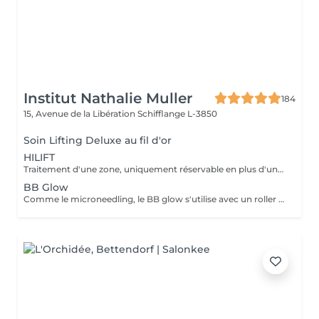
Institut Nathalie Muller
184
15, Avenue de la Libération
Schifflange L-3850
Soin Lifting Deluxe au fil d'or
HILIFT
Traitement d'une zone, uniquement réservable en plus d'un soin nettoyant HILIFT : appareil haute technologie combinant la cryothérapie et la radiofréquence dernière génération. Pour une peau liftée, raffermie, réduit les poches et cernes, élimine résultats durables
BB Glow
Comme le microneedling, le BB glow s'utilise avec un roller ou un stylo doté de nano-aiguilles plus fines qui font pénétrer un sérum, cette fois-ci teinté. Compatible à tout profil cutané, ce soin esthétique permet de masquer les imperfections, d'unifier le teint et d'hydrater la peau.