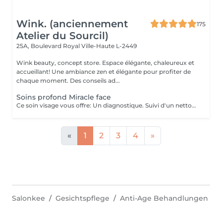
Wink. (anciennement
175
Atelier du Sourcil)
25A, Boulevard Royal
Ville-Haute L-2449
Wink beauty, concept store. Espace élégante, chaleureux et
accueillant! Une ambiance zen et élégante pour profiter de
chaque moment. Des conseils ad...
Soins profond Miracle face
Ce soin visage vous offre: Un diagnostique. Suivi d'un nettoyage en profondeur de votre peau, et un massage Miracle Face qui a un effet de lifting immédiat , ce massage facial dégonfle, accentue les formes du visage et favorise la revitalisation naturelle de la peau.
«
1
2
3
4
»
Salonkee
Gesichtspflege
Anti-Age Behandlungen