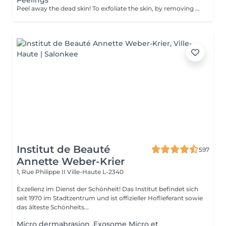
Peelings
Peel away the dead skin! To exfoliate the skin, by removing dead skin cells and minimising the appearance of open pores. *We have a big amount of peeling to choose from. If you are not sure which one you are looking for - you can book any of them and decide with the beautician in the beauty space which one suits your skin. How is peeling done: - skin is cleaned with special cleanser - peeling solution is applied and leaved on skin for 15 minutes - peeling solution is removed - face cream is applied Age restrictions: recommended to do from 18 years. Post procedure recommendations: do not visit sauna, do not sunbathe for 24 hours after the procedure. Frequency: once in 7-21 days depending on peeling solution, 5 times.
Institut de Beauté
597
Annette Weber-Krier
1, Rue Philippe II
Ville-Haute L-2340
Exzellenz im Dienst der Schönheit! Das Institut befindet sich
seit 1970 im Stadtzentrum und ist offizieller Hoflieferant sowie
das älteste Schönheits...
Micro dermabrasion ,Exosome Micro et