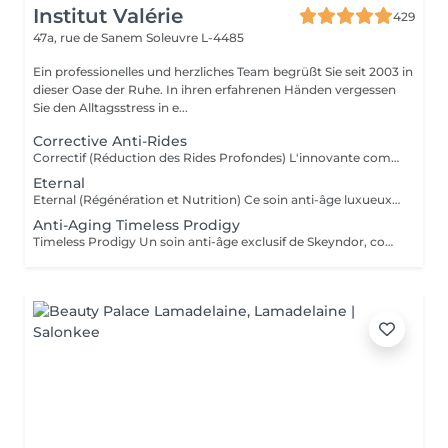
Institut Valérie
429
47a, rue de Sanem
Soleuvre L-4485
Ein professionelles und herzliches Team begrüßt Sie seit 2003 in
dieser Oase der Ruhe. In ihren erfahrenen Händen vergessen
Sie den Alltagsstress in e...
Corrective Anti-Rides
Correctif (Réduction des Rides Profondes) L'innovante combinaison de 3 mécanismes d'actions dans un même soin (peeling biologique, combleur, décontractant) est en mesure de produire un effet lissant sur les rides les plus profondes et sur les rides d'expressions. Ce soin est une alternative aux traitements chirurgicaux tels que botox ou filler. Résultat : Une peau plus lisse et un teint unifié avec des rides atténuées.
Eternal
Eternal (Régénération et Nutrition) Ce soin anti-âge luxueux utilise des cellules souches végétales pour régénérer la peau et lui apporter une nutrition en profondeur. Il restaure le volume et la vitalité des couches cutanées. Résultat : Une peau plus ferme, redensifiée et pleine de vitalité.
Anti-Aging Timeless Prodigy
Timeless Prodigy Un soin anti-âge exclusif de Skeyndor, conçu pour les peaux les plus exigeantes. Ce traitement de luxe combine plus de 50 ingrédients actifs, dont de la truffe blanche, du champagne et pour régénérer, raffermir et rajeunir la peau de manière intense.Une nouvelle dimension de traitement cosmétique basée sur la technologie multigénétique qui réveille la jeunesse des gènes cutanés, en agissant sur le vieillissement des cellules. Résultat : Une peau plus lisse, éclatante et visiblement plus jeune, avec une texture raffinée et une hydratation maximale. Ce soin comporte un travail manuel et avec l'appareil MEGAN de Skeyndor Pour la première fois, Tri Synergy Tech associe tout le potentiel de éléments Hi-Freq, Dermaboost et Deep RGB à un appareil multi-traitement unique qui crée une synergie parfaite aux effets spectaculaires.