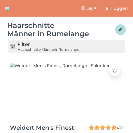
DE
Einloggen
Haarschnitte
Männer
in
Rumelange
Filter
Haarschnitte Männer
in
Rumelange
Weidert Men's Finest
433