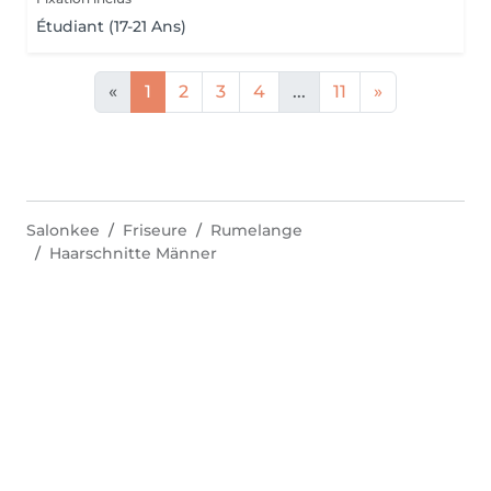
Étudiant (17-21 Ans)
«
1
2
3
4
...
11
»
Salonkee
Friseure
Rumelange
Haarschnitte Männer