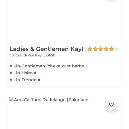
Ladies & Gentlemen Kayl
135
38, Grand-Rue
Kayl L-3650
All-in-Gentleman (cheveux et barbe )
All-in-Haircut
All-in-Trendcut