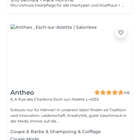
Shu Uemura + Pack Homme
Shu Uemura Haarpflege für alle Haartypen und Kopfhaut + Pack Homme Die Preise dienen zur Orientierung und müssen nach einer individuellen Beratung durch Ihren Friseur/Stylisten/Spezialisten bestätigt werden. Die Geschäftsleitung behält sich das Recht vor, Änderungen zum reibungslosen Ablauf des Salons vorzunehmen.
Antheo
416
6, A Rue des Charbons
Esch-sur-Alzette L-4053
Exklusiv nur für Männer! In unserem Salon finden sie Tradition
und Innovation. Leidenschaft, Kreativität, guter Geschmack in
der Mode, immer auf die ...
Coupe & Barbe & Shampoing & Coiffage
Coupe Mode