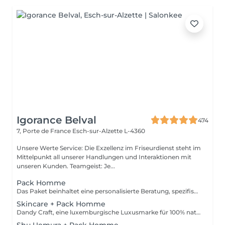
Igorance Belval
474
7, Porte de France
Esch-sur-Alzette L-4360
Unsere Werte Service: Die Exzellenz im Friseurdienst steht im
Mittelpunkt all unserer Handlungen und Interaktionen mit
unseren Kunden. Teamgeist: Je...
Pack Homme
Das Paket beinhaltet eine personalisierte Beratung, spezifische STATEMENT-Shampoo- und Conditioner-Produkte, den IGORANCE-Haarschnitt (Abschluss auf trockenem Haar) und STATEMENT-Stylingprodukte. Die Preise dienen nur als Richtwerte und müssen nach der persönlichen Beratung durch Ihren Friseur/Stylisten/Spezialisten bestätigt werden. Die Geschäftsleitung behält sich das Recht vor, Änderungen zum reibungslosen Ablauf des Salons vorzunehmen.
Skincare + Pack Homme
Dandy Craft, eine luxemburgische Luxusmarke für 100% natürliche Gesichtspflegeprodukte. Gesichtspflegeset: Reinigungsmittel angereichert mit Aloe Vera Saft und Ginseng Peeling mit Vitamin C Feuchtigkeitscreme mit Sheabutter + Pack Homme