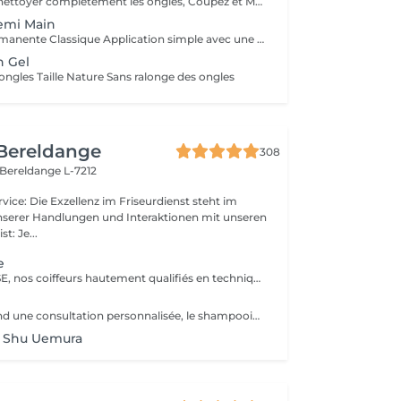
Dissolvant pour nettoyer completement les ongles, Coupez et Modelez les ongles avec une lime, Mouillez les mains quelques minutes pour ramollir les cuticules, Pousses les Cuticules avec batone pour repousser doucement vers l'arrière et coupez les excès, Hydratez les Mains avec crème et les cuticules pour maintenir la peau douce, Appliquez une base transparent pour protéger les ongles. Attendez suffisamment de tempos pour sèche.
emi Main
1. Pose Semi-Permanente Classique Application simple avec une fine couche de base. Idéale pour celles qui souhaitent de la couleur, de la brillance et un léger renfort. Tenue moyenne 2 semaines. 2. Pose Semi + Renfort Combinaison d'une base classique avec une couche de renfort. Offre une meilleure résistance que le semi-permanent classique, parfaite pour les ongles naturels. Moyenne Tenue de 2 à 3 semaines. 3. Pose Semi + Fiber Ultra Base classique combinée à un gel enrichi en fibres, idéale pour les ongles fragiles ou nécessitant un renforcement supplémentaire. Tenue Moyenne 3 à 4 semaines.
n Gel
ongles Taille Nature Sans ralonge des ongles
 Bereldange
308
Bereldange L-7212
unserer Handlungen und Interaktionen mit unseren
geist: Je...
e
Forfait EXPERTISE, nos coiffeurs hautement qualifiés en technique anglo-saxonne, en formation continu et diplômés d’une académie anglaise à Paris. Vous offre une séance d’une heure avec votre coach en suivi beauté. Ce pack inclus : 1 h de prestation Un diagnostique personnalisé Shampoing spécifique Haircare Conditioner spécifique Produit de coiffage Coupe Styling Produit de finition
Le pack comprend une consultation personnalisée, le shampooing et le conditionneur spécifiques REDKEN , le séchage et les produits de styling REDKEN * Tarifs à titre indicatifs à confirmer après la consultation personnalisée établit auprès de votre coiffeur/stylist/spécialiste * La direction se réserve le droit d’apporter des modifications pour le bon fonctionnement du salon
+ Shu Uemura