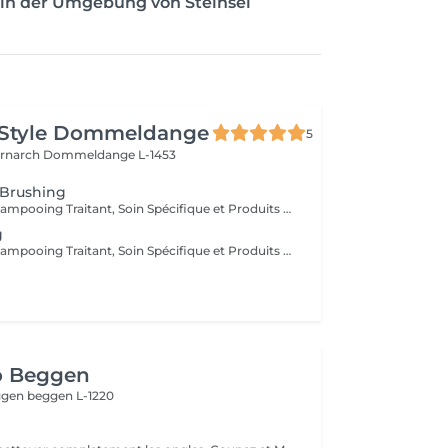
 in der Umgebung von Steinsel
 Style Dommeldange
5
ernarch
Dommeldange L-1453
 Brushing
Diagnostique, Shampooing Traitant, Soin Spécifique et Produits Coiffants inclus
g
Diagnostique, Shampooing Traitant, Soin Spécifique et Produits Coiffants inclus
o Beggen
eggen
beggen L-1220