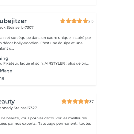
ubejitzer
213
eaux
Steinsel L-7307
n et son équipe dans un cadre unique, inspiré par
llywoodien. C'est une équipe et une
ant q...
hing
Service comprend Fixateur, laque et soin. AIRSTYLER : plus de brillance et de ténacité qu'un brushing. JocoStyler: un lisseur, lissage et soin, qui donne la brillance spectaculaire.
iffage
ne
eauty
37
Kennedy
Steinsel 7327
 de beauté, vous pouvez découvrir les meilleures
 experts : Tatouage permanent : toutes