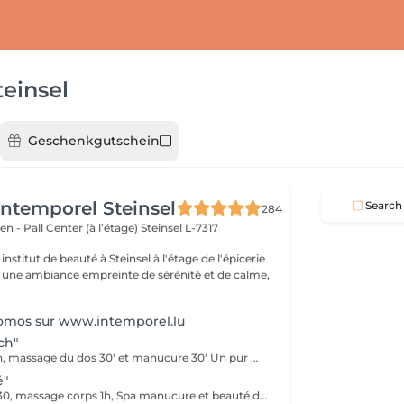
teinsel
Geschenkgutschein
'Intemporel Steinsel
Search
284
en - Pall Center (à l’étage)
Steinsel L-7317
nstitut de beauté à Steinsel à l'étage de l'épicerie
s une ambiance empreinte de sérénité et de calme,
romos sur www.intemporel.lu
ch"
Soin Signature 2h, massage du dos 30' et manucure 30' Un pur moment de détente et de déconnection complète
é"
Soin Absolute 1h30, massage corps 1h, Spa manucure et beauté des pieds Le luxe, le calme et la détente, magique ...