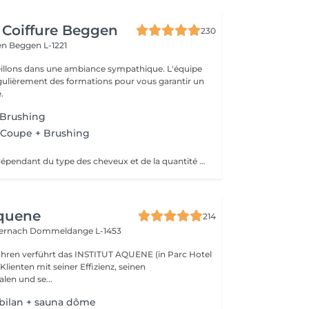
 Coiffure Beggen
230
gen
Beggen L-1221
illons dans une ambiance sympathique. L'équipe
égulièrement des formations pour vous garantir un
.
Brushing
Coupe + Brushing
Prix peut varier dépendant du type des cheveux et de la quantité de couleur utilisée
Aquene
214
ternach
Dommeldange L-1453
Jahren verführt das INSTITUT AQUENE (in Parc Hotel
 Klienten mit seiner Effizienz, seinen
len und se...
 bilan + sauna dôme