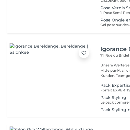
Pose Vernis S
Pose Ongle e
Gel pose sur des 
Igorance
71, Rue du Bridel
Unsere Werte Service: Die Exzellenz im Friseurdienst steht im
Mittelpunkt all 
Kunden. Team
Pack Expertis
Pack Styling
Pack Styling 