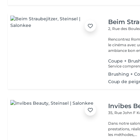
Beim Stra
2, Rue des Boul
Rencontrez Romai
le cinéma avec un décor ho
ambiance bon enf
Coupe + Brus
Brushing + Co
Coup de peig
Invibes B
35, Rue John F 
Dans notre salon
prestations, réalisées par nos
les méthodes,...