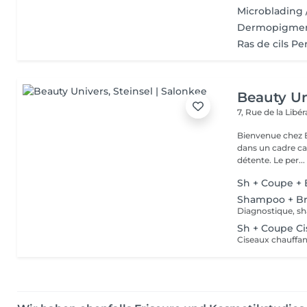
Microblading 
Dermopigment
Ras de cils P
Beauty Un
7, Rue de la Lib
Bienvenue chez Be
dans un cadre ca
détente. Le per...
Sh + Coupe +
Shampoo + B
Diagnostique, sh
Sh + Coupe Ci