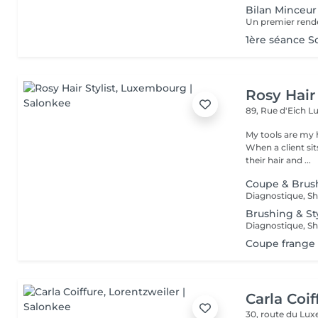
Bilan Minceur
1ère séance S
Rosy Hair 
89, Rue d'Eich
L
My tools are my 
When a client si
their hair and ...
Coupe & Brus
Brushing & St
Coupe frange
Carla Coif
30, route du L