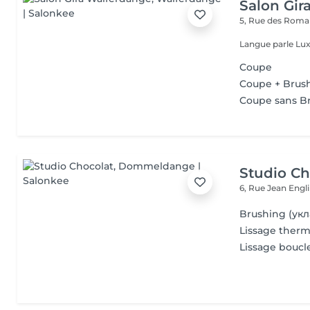
Salon Gir
5, Rue des Roma
Langue parle Lux
Coupe
Coupe + Brus
Coupe sans B
Studio Ch
6, Rue Jean Engl
Brushing (укл
Lissage ther
Lissage bouc