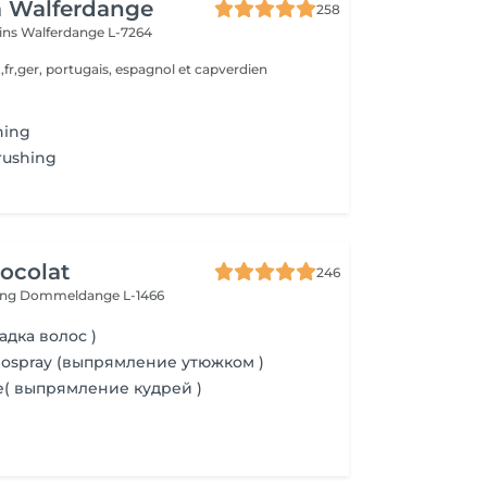
a Walferdange
258
ins
Walferdange L-7264
,fr,ger, portugais, espagnol et capverdien
hing
rushing
ocolat
246
ing
Dommeldange L-1466
адка волос )
mospray (выпрямление утюжком )
le( выпрямление кудрей )