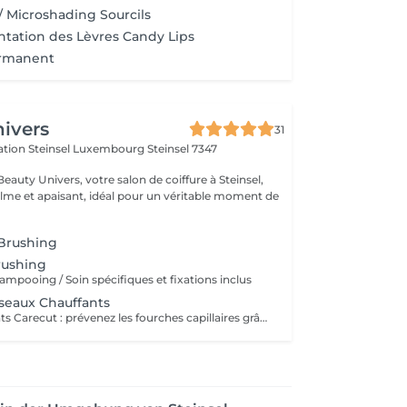
/ Microshading Sourcils
ation des Lèvres Candy Lips
ermanent
ivers
31
ération Steinsel Luxembourg
Steinsel 7347
auty Univers, votre salon de coiffure à Steinsel,
lme et apaisant, idéal pour un véritable moment de
 Brushing
rushing
ampooing / Soin spécifiques et fixations inclus
seaux Chauffants
Ciseaux chauffants Carecut : prévenez les fourches capillaires grâce aux lames chauffantes. En effet, la chaleur apportée par les lames chauffantes permet aux substances hydratantes et nutritives présentes dans les fibres capillaires, ainsi qu'aux pigments, de rester à l'intérieur de celle-ci. Le cheveu cicatrise ainsi immédiatement, croit en résistance et garde une forme belle et une texture douce. Brushing non compris