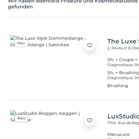
Wir haben ebenfalls Friseure und Kosmetikstudios
gefunden
The Luxe
Neu
2, Route d' Echt
Sh. + Coupe +
Sh. + Brushin
Brushing
LuxStudi
Neu
170A, Rue de B
Manucure