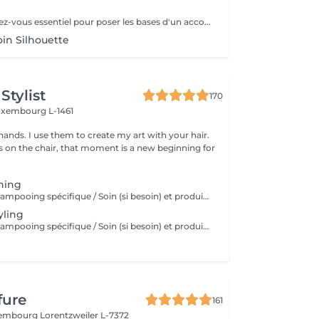
Un premier rendez-vous essentiel pour poser les bases d'un accompagnement efficace et personnalisé. Lors de ce bilan, nous analysons votre morphologie, vos habitudes, votre hygiène de vie et vos objectifs. Cela nous permet de comprendre les causes profondes de vos difficultés et de définir ensemble un programme adapté : soins, fréquence, conseils, cosmétique, hygiène de vie. Objectif : construire un plan minceur global, réaliste et efficace, en lien avec votre corps et vos besoins.
oin Silhouette
Stylist
170
uxembourg L-1461
hands. I use them to create my art with your hair.
ts on the chair, that moment is a new beginning for
hing
Diagnostique, Shampooing spécifique / Soin (si besoin) et produits de coiffage inclus.
yling
Diagnostique, Shampooing spécifique / Soin (si besoin) et produits de coiffage inclus.
fure
161
uxembourg
Lorentzweiler L-7372