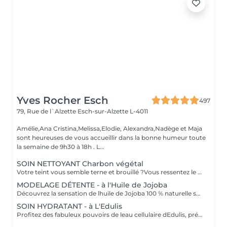
Yves Rocher Esch
497
79, Rue de l`Alzette
Esch-sur-Alzette L-4011
Amélie,Ana Cristina,Melissa,Elodie, Alexandra,Nadège et Maja
sont heureuses de vous accueillir dans la bonne humeur toute
la semaine de 9h30 à 18h . L...
SOIN NETTOYANT Charbon végétal
Votre teint vous semble terne et brouillé ?Vous ressentez le besoin de nettoyer votre peau? Ce soin nettoyant s'adresse à vous. Il permettra de traiter votre peau sans la décaper. Purifié et détoxifié, votre visage retrouve un teint unifié,frais et lumineux. Une vraie bouffée d'oxygène pour votre peau!
MODELAGE DÉTENTE - à l'Huile de Jojoba
Découvrez la sensation de lhuile de Jojoba 100 % naturelle sur votre peau. Nourrie, votre peau retrouve tout son confort. Libéré de ses tensions grâce aux mains habiles de notre esthéticienne, votre visage est détendu. Bénéfices : Nourrie, votre peau retrouve tout son confort.
SOIN HYDRATANT - à L'Edulis
Profitez des fabuleux pouvoirs de leau cellulaire dEdulis, précieuse source dhydratation continue. Après la brumisation du Sérum concentré en eau cellulaire, le Masque Crème ressourçant se transforme en une texture soyeuse qui fond sur votre peau sous le délicat modelage de notre esthéticienne. Bénéfices : Gorgée deau, votre peau retrouve douceur, souplesse et éclat. Retrouvez le confort dune peau hydratée en continu.