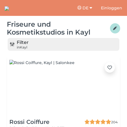
DE
Einloggen
Friseure und
Kosmetikstudios
in
Kayl
Filter
in
Kayl
Rossi Coiffure
204