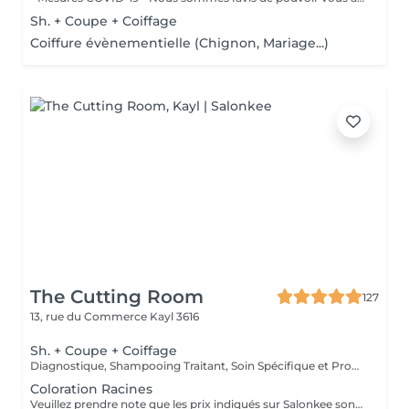
Sh. + Coupe + Coiffage
Coiffure évènementielle (Chignon, Mariage...)
The Cutting Room
127
13, rue du Commerce
Kayl 3616
Sh. + Coupe + Coiffage
Diagnostique, Shampooing Traitant, Soin Spécifique et Produits Coiffants inclus
Coloration Racines
Veuillez prendre note que les prix indiqués sur Salonkee sont communiqués à titre informatif et s'entendent de base. Ces derniers sont susceptibles de varier selon le diagnostic réalisé à votre arrivée au salon et l'expertise du professionnel à qui vous confiez votre beauté. Dans tous les cas, un devis précis vous sera proposé et toutes réalisations de prestations seront effectuées avec votre accord. Un grand merci d'avance pour votre compréhension. Au plaisir de vous recevoir très vite.