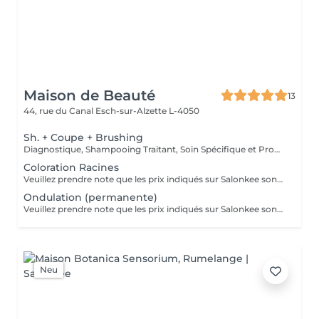
Maison de Beauté
13
44, rue du Canal
Esch-sur-Alzette L-4050
Sh. + Coupe + Brushing
Diagnostique, Shampooing Traitant, Soin Spécifique et Produits Coiffants inclus
Coloration Racines
Veuillez prendre note que les prix indiqués sur Salonkee sont communiqués à titre informatif et s'entendent de base. Ces derniers sont susceptibles de varier selon le diagnostic réalisé à votre arrivée au salon et l'expertise du professionnel à qui vous confiez votre beauté. Dans tous les cas, un devis précis vous sera proposé et toutes réalisations de prestations seront effectuées avec votre accord. Un grand merci d'avance pour votre compréhension. Au plaisir de vous recevoir très vite.
Ondulation (permanente)
Veuillez prendre note que les prix indiqués sur Salonkee sont communiqués à titre informatif et s'entendent de base. Ces derniers sont susceptibles de varier selon le diagnostic réalisé à votre arrivée au salon et l'expertise du professionnel à qui vous confiez votre beauté. Dans tous les cas, un devis précis vous sera proposé et toutes réalisations de prestations seront effectuées avec votre accord. Un grand merci d'avance pour votre compréhension. Au plaisir de vous recevoir très vite.
Neu