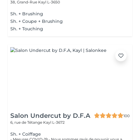
38, Grand-Rue
Kayl L-3650
Sh. + Brushing
Sh. + Coupe + Brushing
Sh. + Touching
Salon Undercut by D.F.A
100
6, rue de Tétange
Kayl L-3672
Sh. + Coiffage
- Mesures COVID-19 - Nous sommes ravis de pouvoir vous accueillir à partir du 11 mai 2020 . Dans la mesure du possible : - Réserver un jour et un créneau en semaine si vous n'avez pas de contrainte pro./perso. - Venir seul aux rendez-vous - Se présenter au salon à l'heure prévue - Porter un masque et des gants - Respecter la distanciation - Prévoyez une boisson et de la lecture si besoin - Privilégier les modes de paiements sans contact Un grand merci d'avance pour votre compréhension. Au plaisir de vous revoir très vite.