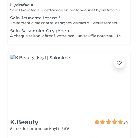
Hydrafacial
Soin Hydrofacial - nettoyage en profondeur et hydratation intense. Un soin innovant non invasif qui combine un nettoyage doux, une extraction par aspiration et une infusion de sérums actifs. Le traitement purifie la peau, resserre les pores, hydrate en profondeur et redonne immédiatement éclat et fraîcheur. Convient à tous les types de peau. Une peau propre, lisse et lumineuse - sans douleur, sans temps de récupération.
Soin Jeunesse Intensif
Traitement ciblé contre les signes visibles du vieillissement Rides Relâchement cutané Perte de fermeté Un soin haute performance qui agit en profondeur pour corriger les signes visibles du vieillissement. Grâce à des techniques expertes et des actifs puissants, ce traitement stimule la production de collagène, raffermit les tissus et lisse les rides. La peau retrouve tonicité, éclat et densité. Les contours du visage sont visiblement redessinés. Résultat : une peau plus ferme, plus lisse, visiblement rajeunie.
Soin Saisonnier Oxygènent
À chaque saison, offrez à votre peau un souffle nouveau. Un rituel réconfortant et surprenant, riche en textures, senteurs et sensations. Ce soin évolue au rythme des saisons pour répondre aux besoins spécifiques de votre peau : hydratation, éclat, tonus et vitalité. Un véritable moment de bien-être et de fraîcheur, qui ravive l'éclat naturel du teint et réveille les sens. Résultat : une peau ressourcée, lumineuse et parfaitement hydratée.
K.Beauty
54
8, rue du commerce
Kayl L-3616