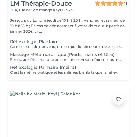
LM Thérapie-Douce
21
26A, rue de Schifflange
Kayl L-3676
Je reçois du Lundi à jeudi de 10 h à 20 h ; vendredi et samedi de
10 h à 18 h ; En cas de déplacement à votre domicile, à partir de
janvier 2024, un...
Réflexologie Plantaire
Ce n'est rien de nouveau, elle est pratiquée depuis des siècles, en Egypte, Tibet et Chine ; C'est une Technique manuelle, naturelle et sans danger. Elle ne guérit pas mais par une stimulation des zones réflexes, nous aidons l'organisme à un bon fonctionnement : urinaire, respiratoire, digestif, endocrinien et osseux. Le Pied est le corps en miniature. Nous pouvons constater que chaque zone est reliée à des organes précis du corps et par l'action du toucher, le corps va recevoir une information et va le transmettre au système nerveux. C'est une médecine ou thérapie douce utilisée pour relâcher les tensions du corps en utilisant le massage ou des pressions sur le pied ! C'est pourquoi nous parlerons d'Aide et d'Accompagnement
Massage Métamorphique (Pieds, mains et tête)
Stress, anxiété, manque de confiance en soi, déprime, burn out ? Le massage métamorphique vous aidera à retrouver votre paix intérieure, C'est un massage très doux, en effleurage qui libère les nuds et blocages pour libérer l'énergie vitale. Le principe est de reconnecter la personne à sa période prénatale grâce à un massage sur les pieds, les mains et la tête aux endroits des points réflexes qui correspondent à la colonne vertébrale. Les blocages d'énergie peuvent être libéré s et un potentiel d'auto-guérison !
Réflexologie Palmaire (mains)
C'est la même pratique et les mêmes bienfaits que la réflexologie des pieds ; "de plus c est très bénéfique pour les douleurs des articulations des mains , et pour ceux qui ont de l 'arthrose également..." contre indication : Femmes enceintes (- de 3 mois) ; pacemaker, thrombose, cancer et Fièvre.