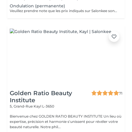
Ondulation (permanente)
Veuillez prendre note que les prix indiqués sur Salonkee sont communiqués à titre informatif et s'entendent de base. Ces derniers sont susceptibles de varier selon le diagnostic réalisé à votre arrivée au salon et l'expertise du professionnel à qui vous confiez votre beauté. Dans tous les cas, un devis précis vous sera proposé et toutes réalisations de prestations seront effectuées avec votre accord. Un grand merci d'avance pour votre compréhension. Au plaisir de vous recevoir très vite.
Golden Ratio Beauty
71
Institute
5, Grand-Rue
Kayl L-3650
Bienvenue chez GOLDEN RATIO BEAUTY INSTITUTE Un lieu où
expertise, précision et harmonie s'unissent pour révéler votre
beauté naturelle. Notre phil...