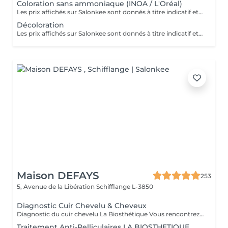
Coloration sans ammoniaque (INOA / L'Oréal)
Les prix affichés sur Salonkee sont donnés à titre indicatif et représentent les tarifs de base. Ceux-ci peuvent varier en fonction du diagnostic effectué lors de votre arrivée au salon et de l'expertise du professionnel à qui vous confiez vos soins de beauté. Dans tout les cas, un devis détaillé vous sera proposé et toute prestation sera réalisée avec votre accord.
Décoloration
Les prix affichés sur Salonkee sont donnés à titre indicatif et représentent les tarifs de base. Ceux-ci peuvent varier en fonction du diagnostic effectué lors de votre arrivée au salon et de l'expertise du professionnel à qui vous confiez vos soins de beauté. Dans tout les cas, un devis détaillé vous sera proposé et toute prestation sera réalisée avec votre accord.
Maison DEFAYS
253
5, Avenue de la Libération
Schifflange L-3850
Diagnostic Cuir Chevelu & Cheveux
Diagnostic du cuir chevelu La Biosthétique Vous rencontrez des problèmes au niveau du cuir chevelu ? Cheveux gras, pellicules, démangeaisons ou sécheresse cutanée ? Profitez de notre diagnostic professionnel du cuir chevelu pour identifier les causes et trouver des solutions adaptées à vos besoins. Grâce à une analyse précise, nous vous proposons des recommandations personnalisées pour retrouver un cuir chevelu sain et équilibré. N'hésitez pas à réserver votre rendez-vous dès maintenant
Traitement Anti-Pelliculaires LA BIOSTHETIQUE