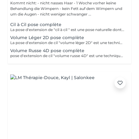
Kommt nicht: - nicht nasses Haar - 1 Woche vorher keine
Behandlung die Wimpern - kein Fett auf dem Wimpern und
um die Augen - nicht weniger schwanger ...
Cil à Cil pose complète
La pose d'extension de "cil à cil " est une pose naturelle dont la technique consiste à poser 1 extension de cil sur chaque cils naturels.
Volume Léger 2D pose complète
La pose d'extension de cil "volume léger 2D" est une technique qui consiste à poser un bouquet de plusieurs extension de cils (2 cils) sur un cil naturel. Cela permet de créer plus de volume et d'intensité sur le regard
Volume Russe 4D pose complète
pose d'extension de cil "volume russe 4D" est une technique qui consiste à poser un bouquet de plusieurs extension de cils (4 cils) sur un cil naturel. Cela permet de créer plus de volume et d'intensité sur le regard