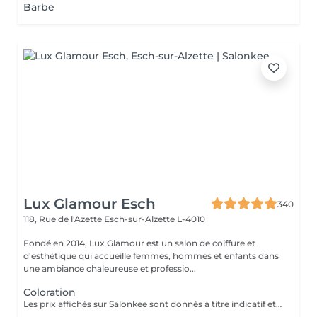
Barbe
Lux Glamour Esch
340
118, Rue de l'Azette
Esch-sur-Alzette L-4010
Fondé en 2014, Lux Glamour est un salon de coiffure et
d'esthétique qui accueille femmes, hommes et enfants dans
une ambiance chaleureuse et professio...
Coloration
Les prix affichés sur Salonkee sont donnés à titre indicatif et représentent les tarifs de base. Ceux-ci peuvent varier en fonction du diagnostic effectué lors de votre arrivée au salon et de l'expertise du professionnel à qui vous confiez vos soins de beauté. Dans tout les cas, un devis détaillé vous sera proposé et toute prestation sera réalisée avec votre accord.