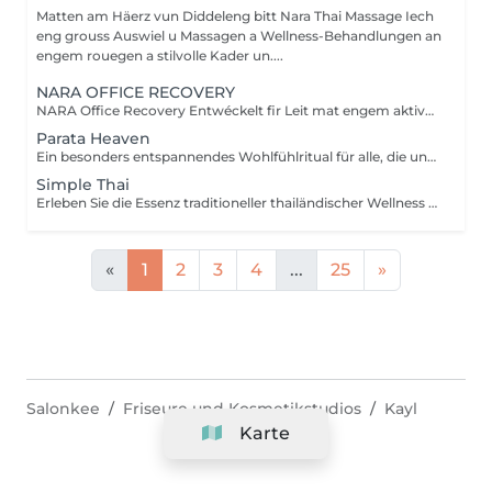
Matten am Häerz vun Diddeleng bitt Nara Thai Massage Iech
eng grouss Auswiel u Massagen a Wellness-Behandlungen an
engem rouegen a stilvolle Kader un....
NARA OFFICE RECOVERY
NARA Office Recovery Entwéckelt fir Leit mat engem aktive Beruff, déi ënner Middegkeet duerch Bildschiermaarbecht, Verspanungen am Hals- a Schëllerberäich, midd Aen, Energiemangel oder alldeeglechem Stress leiden. Office Reset 30 Min. · 69 € Eng intensiv Express-Behandlung, déi Verspanungen am Uewerkierper léist an de Geescht berouegt ideal, wann Dir nëmme wéineg Zäit hutt. Enthält: Massage vum ieweschte Réck Hals- a Schëllermassage Akupressur-Kappmassage Geziilt Uwendung vu waarme Steng Ofkillend Jademask fir d'Aen Resultater: Méi entspaant Muskelen E méi liicht Gefill am Kapp Entspaant an erfrëscht Aen E méi rouege Geescht Ideal fir an der Mëttespaus oder no der Aarbecht. Office Reset Plus 45 Min. · 89 € Eng méi intensiv Behandlung vum Uewerkierper, ergänzt duerch eng entspaanend Foussmassage fir midd a schwéier Féiss. Enthält: Massage vum ieweschte Réck Hals- a Schëllermassage Akupressur-Kappmassage Entspanend Foussmassage Geziilt Uwendung vu waarme Steng Ofkillend Jademask fir d'Aen Resultater: Manner Verspanungen duerch laangt Sëtzen Erfrëscht Féiss a Been Nei Energie E méi entspaan de Kierper an e méi rouege Geescht Executive Recovery 75 Min. · 139 € Eist komplett Ritual vu Kapp bis Fouss, speziell entwéckelt fir ugesammelte Stress an déif kierperlech Middegkeet ze reduzéieren. Enthält: Intensiv Réckmassage Hals- a Schëllermassage Akupressur-Kappmassage Akupressur vun den Hänn Foussreflexologie Geziilt Uwendung vu waarme Steng Entspanung vun den Ae mat enger ofkillender Jademask Resultater: Déif Entspanung vun de Muskelen E méi liichten a revitaliséierte Kierper E méi rouege Geescht Nei Balance a Vitalitéit All eis Behandlunge gi mat biologeschem Kokosnossueleg a biologeschen Aromatherapie-Ueleger duerchgefouert. Si maachen d'Haut mëll, reduzéieren d'Muskelverspanungen a fërderen eng déif Entspanung.
Parata Heaven
Ein besonders entspannendes Wohlfühlritual für alle, die unter Stress, Verspannungen oder geistiger Erschöpfung leiden. Die Kombination aus einer 60-minütigen Indischen Kopf- & Schultermassage und einer 30-minütigen Office-Syndrom Rücken- & Schultermassage konzentriert sich auf Kopfhaut, Nacken, Schultern und oberen Rücken, um Spannungen zu lösen und ein Gefühl von Leichtigkeit und Wohlbefinden zu schaffen. Enthalten sind: Indische Kopf- & Schultermassage 60 Min. Office-Syndrom Rücken- & Schultermassage 30 Min.
Simple Thai
Erleben Sie die Essenz traditioneller thailändischer Wellness in einem harmonischen Wohlfühlritual. Entwickelt, um den Körper zu entspannen, muskuläre Verspannungen zu lösen, die Durchblutung zu fördern und ein lang anhaltendes Gefühl von Balance und Wohlbefinden zu schenken. Enthalten sind: Traditionelle Thai-Ölmassage 90 Min. Thai-Fußreflexzonenmassage 45 Min.
«
1
2
3
4
...
25
»
Salonkee
Friseure und Kosmetikstudios
Kayl
Karte