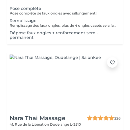
Pose complète
Pose complète de faux ongles avec rallongement !
Remplissage
Remplissage des faux ongles, plus de 4 ongles cassés sera facturé une nouvelle pose !Le remplissage doit être effectué dans les 4 semaines à compter du jour de la pose, les 4 semaines dépassées vous sera facturé un supplément de 10€! Tout changement de format vous sera également facturé !
Dépose faux ongles + renforcement semi-
permanent
Nara Thai Massage
226
41, Rue de la Libération
Dudelange L-3510